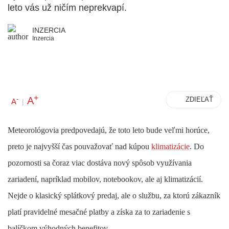
leto vás už ničím neprekvapí.
INZERCIA
Inzercia
+
A
-
ZDIEĽAŤ
A
|
Meteorológovia predpovedajú, že toto leto bude veľmi horúce,
preto je najvyšší čas pouvažovať nad kúpou
klimatizácie
. Do
pozornosti sa čoraz viac dostáva nový spôsob využívania
zariadení, napríklad mobilov, notebookov, ale aj klimatizácií.
Nejde o klasický splátkový predaj, ale o službu, za ktorú zákazník
platí pravidelné mesačné platby a získa za to zariadenie s
balíčkom výhodných benefitov.