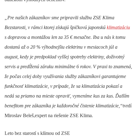
„Pre našich zákazníkov sme pripravili službu ZSE Klima
Bezstarosti, v rámci ktorej získajú špičkovú japonskú
klimatizáciu
s dopravou a montážou len za 35 € mesačne. Iba u nás k tomu
dostanú až o 20 % výhodnejšiu elektrinu v mesiacoch júl a
august, kedy je predpoklad vyššej spotreby elektriny, doživotný
servis a predĺženú záruku minimálne 6 rokov. V praxi to znamená,
že počas celej doby využívania služby zákazníkovi garantujeme
funkčnosť klimatizácie, v prípade, že sa klimatizácia pokazí a
nedá sa priamo na mieste opraviť, vymeníme kus za kus. Ďalším
benefitom pre zákazníka je každoročné čistenie klimatizácie,“
tvrdí
Miroslav Beleš,expert na riešenie ZSE Klima.
Leto bez starostí s klímou od ZSE