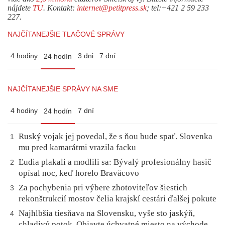
nájdete
TU
. Kontakt:
internet@petitpress.sk
; tel:+421 2 59 233
227.
NAJČÍTANEJŠIE TLAČOVÉ SPRÁVY
4 hodiny
3 dni
7 dní
24 hodín
NAJČÍTANEJŠIE SPRÁVY NA SME
4 hodiny
7 dní
24 hodín
Ruský vojak jej povedal, že s ňou bude spať. Slovenka
1
mu pred kamarátmi vrazila facku
Ľudia plakali a modlili sa: Bývalý profesionálny hasič
2
opísal noc, keď horelo Braväcovo
Za pochybenia pri výbere zhotoviteľov šiestich
3
rekonštrukcií mostov čelia krajskí cestári ďalšej pokute
Najhlbšia tiesňava na Slovensku, vyše sto jaskýň,
4
chladivý potok. Objavte úchvatné miesto na východe