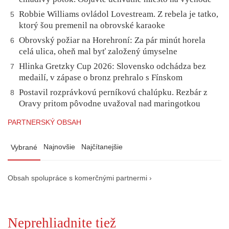
Robbie Williams ovládol Lovestream. Z rebela je tatko,
5
ktorý šou premenil na obrovské karaoke
Obrovský požiar na Horehroní: Za pár minút horela
6
celá ulica, oheň mal byť založený úmyselne
Hlinka Gretzky Cup 2026: Slovensko odchádza bez
7
medailí, v zápase o bronz prehralo s Fínskom
Postavil rozprávkovú perníkovú chalúpku. Rezbár z
8
Oravy pritom pôvodne uvažoval nad maringotkou
PARTNERSKÝ OBSAH
Najnovšie
Najčítanejšie
Vybrané
Obsah spolupráce s komerčnými partnermi ›
Neprehliadnite tiež