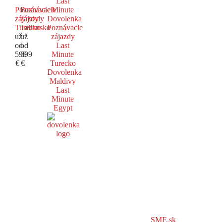
Last
Poznávacie
Poznávacie
Minute
zájazdy
zájazdy
Dovolenka
Turecko
Taliansko
Poznávacie
už
už
zájazdy
od
od
Last
599
699
Minute
€
€
Turecko
Dovolenka
Maldivy
Last
Minute
Egypt
SME.sk