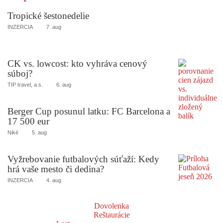
Tropické šestonedelie
INZERCIA
7. aug
CK vs. lowcost: kto vyhráva cenový
súboj?
TIP travel, a.s.
6. aug
Berger Cup posunul latku: FC Barcelona a
17 500 eur
Niké
5. aug
Vyžrebovanie futbalových súťaží: Kedy
hrá vaše mesto či dedina?
INZERCIA
4. aug
Dovolenka
Reštaurácie