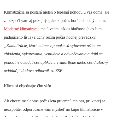
Klimatizácia sa postará nielen o tepelnú pohodu u vás doma, ale
zabezpečí vám aj pokojný spánok počas horúcich letných dní.
Moderné klimatizácie
majú veľmi nízku hlučnosť (ako šum
padajúceho lístia) a tichý režim počas nočnej prevádzky.
„Klimatizácie, ktoré máme v ponuke sú vybavené režimom
chladenia, vykurovania, ventilácie a odvlhčovania a dajú sa
pohodlne ovládať cez aplikáciu v smartfóne alebo cez diaľkový
ovládač,“
dodáva odborník zo ZSE.
Klímu si objednajte čím skôr
Ak chcete mať doma počas leta príjemnú teplotu, pri ktorej sa
nezapotíte, odporúčame vám myslieť na kúpu klimatizácie v