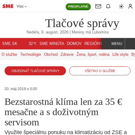
Viac
PREDPLATNÉ
Tlačové správy
Nedeľa, 9. august, 2026
| Meniny má
Ľubomíra
℃
SME.SK
SME MINÚTA
DOMOV
REGIÓNY
INDEX
SVET
32
MENU
O službe
Technológie
Obchod
Zdravie
Žena, šport, rodina
Life style
B
OBJEDNAŤ TLAČOVÉ SPRÁVY
VŠETKO O SLUŽBE
20. máj 2019 o 0:00
Bezstarostná klíma len za 35 €
mesačne a s doživotným
servisom
Využite špeciálnu ponuku na klimatizáciu od ZSE a