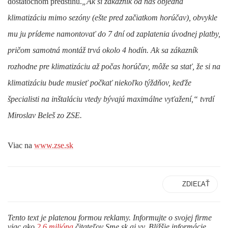
dostatočnom predstihu.
„Ak si zákazník od nás objedná
klimatizáciu mimo sezóny (ešte pred začiatkom horúčav), obvykle
mu ju prídeme namontovať do 7 dní od zaplatenia úvodnej platby,
pričom samotná montáž trvá okolo 4 hodín. Ak sa zákazník
rozhodne pre klimatizáciu až počas horúčav, môže sa stať, že si na
klimatizáciu bude musieť počkať niekoľko týždňov, keďže
špecialisti na inštaláciu vtedy bývajú maximálne vyťažení,“
tvrdí
Miroslav Beleš zo ZSE.
Viac na
www.zse.sk
ZDIEĽAŤ
Tento text je platenou formou reklamy. Informujte o svojej firme
viac ako
2,6 milióna
čitateľov Sme.sk aj vy. Bližšie informácie