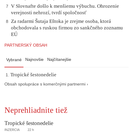
V Slovnafte došlo k menšiemu výbuchu. Ohrozenie
7
verejnosti nehrozí, tvrdí spoločnosť
Za radarmi Šutaja Eštoka je zrejme osoba, ktorá
8
obchodovala s ruskou firmou zo sankčného zoznamu
EÚ
PARTNERSKÝ OBSAH
Najnovšie
Najčítanejšie
Vybrané
Tropické šestonedelie
Obsah spolupráce s komerčnými partnermi ›
Neprehliadnite tiež
Tropické šestonedelie
INZERCIA
22 h