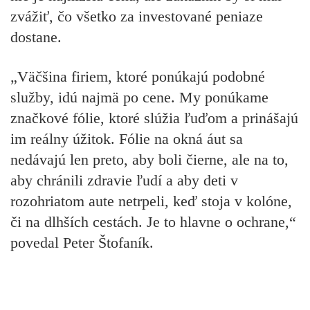
zvážiť, čo všetko za investované peniaze
dostane.
„Väčšina firiem, ktoré ponúkajú podobné
služby, idú najmä po cene. My ponúkame
značkové fólie, ktoré slúžia ľuďom a prinášajú
im reálny úžitok. Fólie na okná áut sa
nedávajú len preto, aby boli čierne, ale na to,
aby chránili zdravie ľudí a aby deti v
rozohriatom aute netrpeli, keď stoja v kolóne,
či na dlhších cestách. Je to hlavne o ochrane,“
povedal Peter Štofaník.