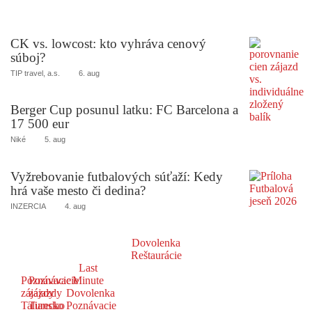
CK vs. lowcost: kto vyhráva cenový
súboj?
TIP travel, a.s.
6. aug
Berger Cup posunul latku: FC Barcelona a
17 500 eur
Niké
5. aug
Vyžrebovanie futbalových súťaží: Kedy
hrá vaše mesto či dedina?
INZERCIA
4. aug
Dovolenka
Reštaurácie
Last
Poznávacie
Poznávacie
Minute
zájazdy
zájazdy
Dovolenka
Taliansko
Turecko
Poznávacie