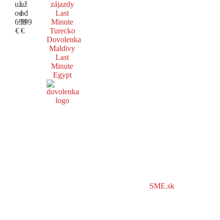
už
už
zájazdy
od
od
Last
699
599
Minute
€
€
Turecko
Dovolenka
Maldivy
Last
Minute
Egypt
SME.sk