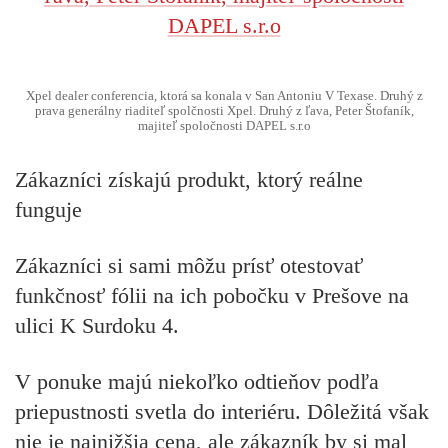
Xpel dealer conferencia, ktorá sa konala v San Antoniu V Texase. Druhý z
prava generálny riaditeľ spolčnosti Xpel. Druhý z ľava, Peter Štofaník,
majiteľ spoločnosti DAPEL s.r.o
Zákazníci získajú produkt, ktorý reálne
funguje
Zákazníci si sami môžu prísť otestovať
funkčnosť fólii na ich pobočku v Prešove na
ulici K Surdoku 4.
V ponuke majú niekoľko odtieňov podľa
priepustnosti svetla do interiéru. Dôležitá však
nie je najnižšia cena, ale zákazník by si mal