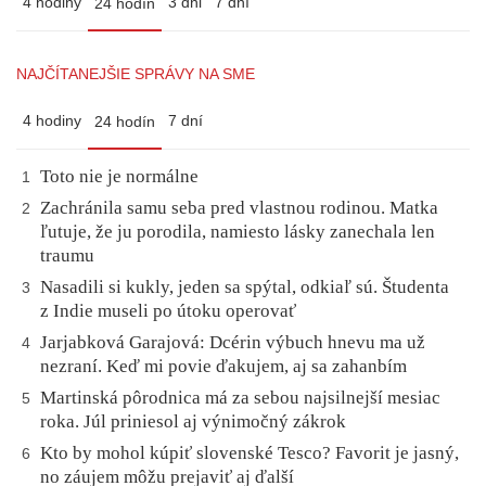
4 hodiny
3 dni
7 dní
24 hodín
NAJČÍTANEJŠIE SPRÁVY NA SME
4 hodiny
7 dní
24 hodín
Toto nie je normálne
1
Zachránila samu seba pred vlastnou rodinou. Matka
2
ľutuje, že ju porodila, namiesto lásky zanechala len
traumu
Nasadili si kukly, jeden sa spýtal, odkiaľ sú. Študenta
3
z Indie museli po útoku operovať
Jarjabková Garajová: Dcérin výbuch hnevu ma už
4
nezraní. Keď mi povie ďakujem, aj sa zahanbím
Martinská pôrodnica má za sebou najsilnejší mesiac
5
roka. Júl priniesol aj výnimočný zákrok
Kto by mohol kúpiť slovenské Tesco? Favorit je jasný,
6
no záujem môžu prejaviť aj ďalší