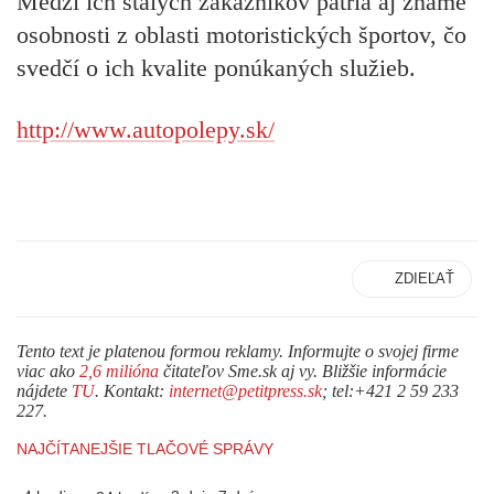
Medzi ich stálych zákazníkov patria aj známe
osobnosti z oblasti motoristických športov, čo
svedčí o ich kvalite ponúkaných služieb.
http://www.autopolepy.sk/
ZDIEĽAŤ
Tento text je platenou formou reklamy. Informujte o svojej firme
viac ako
2,6 milióna
čitateľov Sme.sk aj vy. Bližšie informácie
nájdete
TU
. Kontakt:
internet@petitpress.sk
; tel:+421 2 59 233
227.
NAJČÍTANEJŠIE TLAČOVÉ SPRÁVY