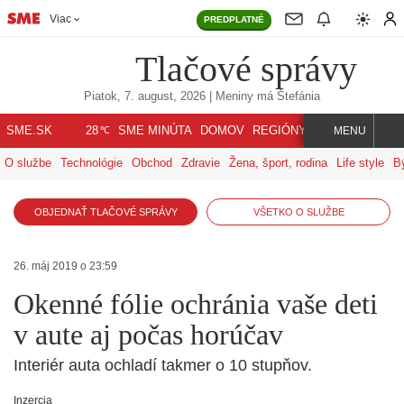
Viac
PREDPLATNÉ
Tlačové správy
Piatok, 7. august, 2026
| Meniny má
Štefánia
℃
SME.SK
SME MINÚTA
DOMOV
REGIÓNY
INDEX
SVET
28
MENU
O službe
Technológie
Obchod
Zdravie
Žena, šport, rodina
Life style
B
OBJEDNAŤ TLAČOVÉ SPRÁVY
VŠETKO O SLUŽBE
26. máj 2019 o 23:59
Okenné fólie ochránia vaše deti
v aute aj počas horúčav
Interiér auta ochladí takmer o 10 stupňov.
Inzercia