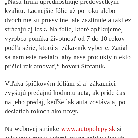
„Naša firma uprednostňuje predovšetkým
kvalitu. Lacnejšie fólie už po roku alebo
dvoch nie sú priesvitné, ale zažltnuté a taktiež
strácajú aj lesk. Na fólie, ktoré aplikujeme,
výrobca ponúka životnosť od 7 do 10 rokov
podľa série, ktorú si zákazník vyberie. Zatiaľ
sa nám ešte nestalo, aby naše produkty niekto
prišiel reklamovať,“ hovorí Štofaník.
Vďaka špičkovým fóliám si aj zákazníci
zvyšujú predajnú hodnotu auta, ak príde čas
na jeho predaj, keďže lak auta zostáva aj po
desiatich rokoch ako nový.
Na webovej stránke
www.
autopolepy.sk
si
zákazníci môžu vybrať rôzne balíky služieb.