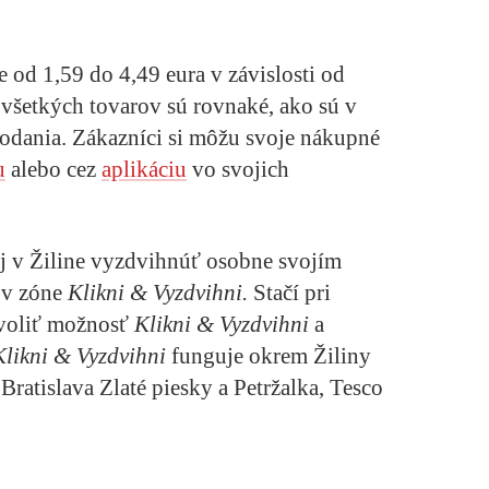
 od 1,59 do 4,49 eura v závislosti od
všetkých tovarov sú rovnaké, ako sú v
odania. Zákazníci si môžu svoje nákupné
u
alebo cez
aplikáciu
vo svojich
j v Žiline vyzdvihnúť osobne svojím
 v zóne
Klikni & Vyzdvihni.
Stačí pri
voliť možnosť
Klikni & Vyzdvihni
a
Klikni & Vyzdvihni
funguje okrem Žiliny
Bratislava Zlaté piesky a Petržalka, Tesco