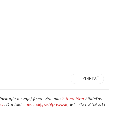
ZDIEĽAŤ
formujte o svojej firme viac ako
2,6 milióna
čitateľov
TU
. Kontakt:
internet@petitpress.sk
; tel:+421 2 59 233