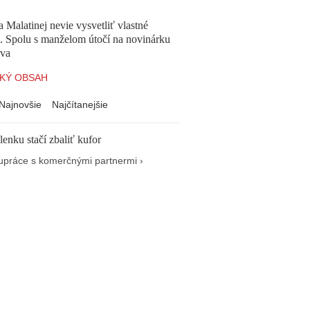
a Malatinej nevie vysvetliť vlastné
a. Spolu s manželom útočí na novinárku
va
KÝ OBSAH
Najnovšie
Najčítanejšie
enku stačí zbaliť kufor
upráce s komerčnými partnermi ›