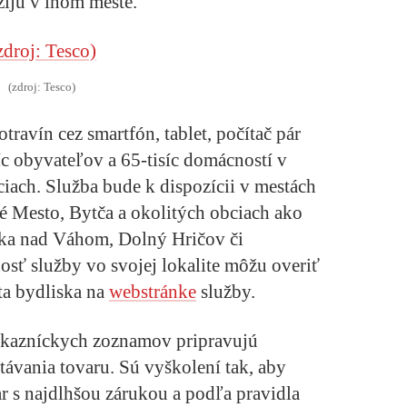
 žijú v inom meste.
(zdroj: Tesco)
ravín cez smartfón, tablet, počítač pár
íc obyvateľov a 65-tisíc domácností v
ciach. Služba bude k dispozícii v mestách
 Mesto, Bytča a okolitých obciach ako
čka nad Váhom, Dolný Hričov či
osť služby vo svojej lokalite môžu overiť
a bydliska na
webstránke
služby.
ákazníckych zoznamov pripravujú
stávania tovaru. Sú vyškolení tak, aby
var s najdlhšou zárukou a podľa pravidla