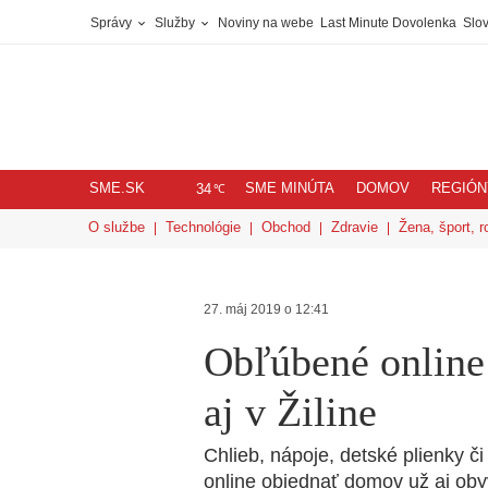
Správy
Služby
Noviny na webe
Last Minute Dovolenka
Slov
SME.SK
SME MINÚTA
DOMOV
REGIÓN
℃
34
O službe
Technológie
Obchod
Zdravie
Žena, šport, r
27. máj 2019 o 12:41
Obľúbené online
aj v Žiline
Chlieb, nápoje, detské plienky č
online objednať domov už aj obyva