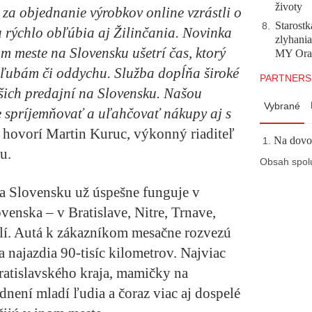
životy
y za objednanie výrobkov online vzrástli o
Starostk
8
.
u rýchlo obľúbia aj Žilinčania. Novinka
zlyhani
m meste na Slovensku ušetrí čas, ktorý
MY Ora
áľubám či oddychu. Služba dopĺňa široké
PARTNERS
šich predajní na Slovensku. Našou
Vybrané
 spríjemňovať a uľahčovať nákupy aj s
"
hovorí
Martin Kuruc, výkonný riaditeľ
Na dovol
u.
Obsah spol
a Slovensku už úspešne funguje v
enska – v Bratislave, Nitre, Trnave,
olí. Autá k zákazníkom mesačne rozvezú
 najazdia 90-tisíc kilometrov. Najviac
ratislavského kraja, mamičky na
není mladí ľudia a čoraz viac aj dospelé