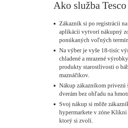
Ako služba Tesco
Zákazník si po registrácii n
aplikácii vytvorí nákupný z
ponúkaných voľných termín
Na výber je vyše 18-tisíc v
chladené a mrazené výrobky
produkty starostlivosti o b
maznáčikov.
Nákup zákazníkom privezú š
dverám bez ohľadu na hmotn
Svoj nákup si môže zákazník
hypermarkete v zóne Klikni
ktorý si zvolí.