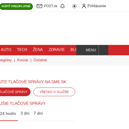
Prihlásenie
POST.sk
KÚPIŤ
PREDPLATNÉ
AUTO
TECH
ŽENA
ZDRAVIE
BLOG
MENU
Hľadaj
regióny
Korzár
Ostatné
JTE TLAČOVÉ SPRÁVY NA SME.SK
TLAČOVÉ SPRÁVY
VŠETKO O SLUŽBE
JŠIE TLAČOVÉ SPRÁVY
3 dni
7 dní
24 hodín