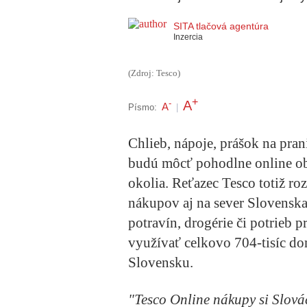
SITA tlačová agentúra
Inzercia
(Zdroj: Tesco)
+
A
-
A
Písmo:
|
Chlieb, nápoje, prášok na prani
budú môcť pohodlne online ob
okolia. Reťazec Tesco totiž ro
nákupov aj na sever Slovensk
potravín, drogérie či potrieb
využívať celkovo 704-tisíc do
Slovensku.
"Tesco Online nákupy si Slová