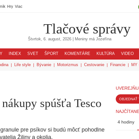
ník
Hry
Viac
Tlačové správy
Štvrtok, 6. august, 2026
| Meniny má
Jozefína
Y
INDEX
SVET
ŠPORT
KOMENTÁRE
KULTÚRA
VIDEO
odina
Life style
Bývanie
Motorizmus
Cestovanie
Financie
MY 
UVEREJŇU
 nákupy spúšťa Tesco
OBJEDNAŤ 
NAJČÍTANE
4 hodiny
i granule pre psíkov si budú môcť pohodlne
telia Žiliny a okolia.