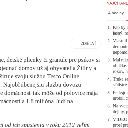
NAJČÍTANE
4 hodiny
Kto by 
1
.
jasný, n
Vlastnil
2
.
ZDIEĽAŤ
demontuj
nepomo
e, detské plienky či granule pre psíkov si
Mal rako
3
.
obličke
jednať domov už aj obyvatelia Žiliny a
rokov, h
zširuje svoju službu Tesco Online
Trnka sa
4
.
a. Najobľúbenejšiu službu dovozu
státisíc
 pre domácnosť tak môže od polovice mája
Pellegri
5
.
urobili 
mácností a 1,8 milióna ľudí na
Na svete
6
.
dejiny, 
VIDEO: 
7
.
ci od ich spustenia v roku 2012 veľmi
prosí pr