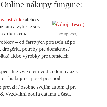
 Online nákupy funguje:
a
webstránke
alebo v
oznam a vyberie si z
ov doručenia.
(zdroj: Tesco)
ýrobkov – od čerstvých potravín až po
, drogériu, potreby pre domácnosť,
ábätká alebo výrobky pre domácich
peciálne vyškolení vodiči domov až k
osť nákupu či počet poschodí.
 prevziať osobne svojím autom aj pri
 & Vyzdvihni podľa dátumu a času,