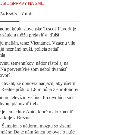
JŠIE SPRÁVY NA SME
7 dní
24 hodín
mohol kúpiť slovenské Tesco? Favorit je
o záujem môžu prejaviť aj ďalší
 ju mafián, teraz Vietnamci. Vzácnu vilu
ú neznámi muži, polícia zatiaľ
hla
vinu semenníkov, nádor rástol aj na
. Na preventívke som nebol dvanásť
ovorí
 chválil, že obnovia nadjazd, aby ušetrili
e. Reálne prídu o 1,8 milióna z eurofondov
ni pre televíziu v Číne: Po revolúcii sme
chybu, plánovať treba
 je len jedno: Auto, ktoré malo zmeniť
parkuje v Brezne
Šampión s nádormi mozgu so slzami
emiéra: Dajte nám šancu bojovať o naše