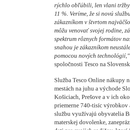
rýchlo obľúbili, len vlani tržb
11 %. Veríme, že si novú služb
zákazníkom v štvrtom najväčšo
môžu venovať svojej rodine, z
spektrum rôznych formátov na
snahou je zákazníkom neustále
pomocou nových technológií,
spoločnosti Tesco na Slovensk
Služba Tesco Online nákupy n
mestách na juhu a východe Slov
Košiciach, Prešove a v ich ok
priemerne 740-tisíc výrobkov a
službu využívajú obyvatelia B
materskej dovolenke, zaneprázd