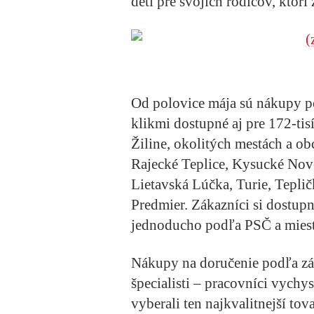
deti pre svojich rodičov, ktorí
Od polovice mája sú nákupy pot
klikmi dostupné aj pre 172-tis
Žiline, okolitých mestách a ob
Rajecké Teplice, Kysucké Nové
Lietavská Lúčka, Turie, Tepli
Predmier. Zákazníci si dostupn
jednoducho podľa PSČ a miest
Nákupy na doručenie podľa z
špecialisti – pracovníci vychy
vyberali ten najkvalitnejší to