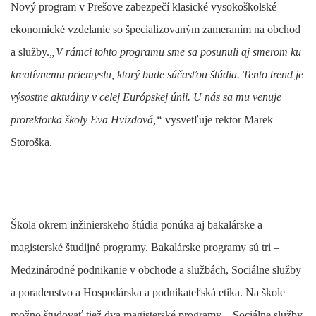
Nový program v Prešove zabezpečí klasické vysokoškolské
ekonomické vzdelanie so špecializovaným zameraním na obchod
a služby.
„V rámci tohto programu sme sa posunuli aj smerom ku
kreatívnemu priemyslu, ktorý bude súčasťou štúdia. Tento trend je
výsostne aktuálny v celej Európskej únii. U nás sa mu venuje
prorektorka školy Eva Hvizdová,“
vysvetľuje rektor Marek
Storoška.
Škola okrem inžinierskeho štúdia ponúka aj bakalárske a
magisterské študijné programy. Bakalárske programy sú tri –
Medzinárodné podnikanie v obchode a službách, Sociálne služby
a poradenstvo a Hospodárska a podnikateľská etika. Na škole
možno študovať tiež dva magisterské programy – Sociálne služby