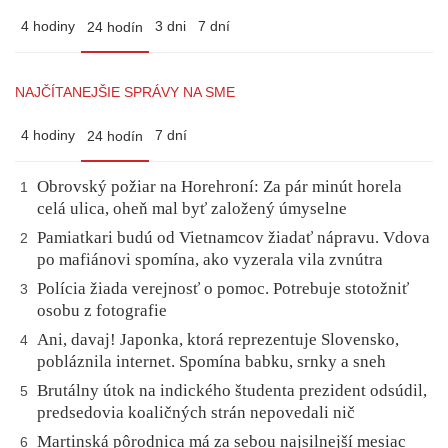
4 hodiny
3 dni
7 dní
24 hodín
NAJČÍTANEJŠIE SPRÁVY NA SME
4 hodiny
7 dní
24 hodín
Obrovský požiar na Horehroní: Za pár minút horela
1
celá ulica, oheň mal byť založený úmyselne
Pamiatkari budú od Vietnamcov žiadať nápravu. Vdova
2
po mafiánovi spomína, ako vyzerala vila zvnútra
Polícia žiada verejnosť o pomoc. Potrebuje stotožniť
3
osobu z fotografie
Ani, davaj! Japonka, ktorá reprezentuje Slovensko,
4
pobláznila internet. Spomína babku, srnky a sneh
Brutálny útok na indického študenta prezident odsúdil,
5
predsedovia koaličných strán nepovedali nič
Martinská pôrodnica má za sebou najsilnejší mesiac
6