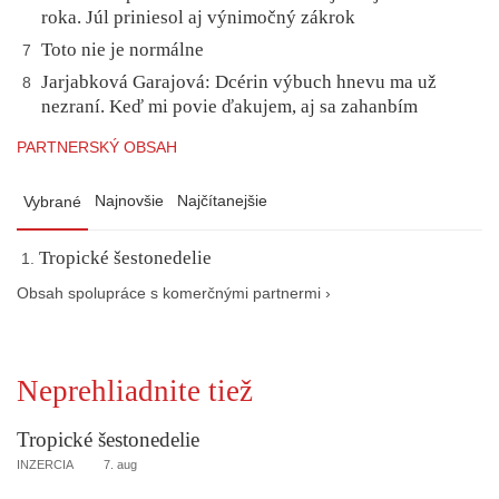
roka. Júl priniesol aj výnimočný zákrok
Toto nie je normálne
7
Jarjabková Garajová: Dcérin výbuch hnevu ma už
8
nezraní. Keď mi povie ďakujem, aj sa zahanbím
PARTNERSKÝ OBSAH
Najnovšie
Najčítanejšie
Vybrané
Tropické šestonedelie
Obsah spolupráce s komerčnými partnermi ›
Neprehliadnite tiež
Tropické šestonedelie
INZERCIA
7. aug