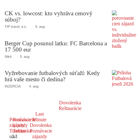
CK vs. lowcost: kto vyhráva cenový
súboj?
TIP travel, a.s.
6. aug
Berger Cup posunul latku: FC Barcelona a
17 500 eur
Niké
5. aug
Vyžrebovanie futbalových súťaží: Kedy
hrá vaše mesto či dedina?
INZERCIA
4. aug
Dovolenka
Reštaurácie
Last
Poznávacie
Poznávacie
Minute
zájazdy
zájazdy
Dovolenka
Turecko
Taliansko
Poznávacie
už
už
zájazdy