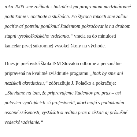
roku 2005 sme začínali s bakalárskym programom medzinárodné
podnikanie v obchode a službách. Po štyroch rokoch sme začali
pociťovať potrebu ponúknuť študentom pokračovanie na druhom
stupni vysokoškolského vzdelania.“
vracia sa do minulosti
kancelár prvej súkromnej vysokej školy na východe.
Dnes je prešovská škola ISM Slovakia odborne a personálne
pripravená na kvalitné zvládnutie programu.
„Inak by sme ani
nezískali akreditáciu,“
zdôrazňuje J. Polačko a pokračuje:
„Staviame na tom, že pripravujeme študentov pre prax – asi
polovica vyučujúcich sú profesionáli, ktorí majú s podnikaním
osobné skúsenosti, vyskúšali si reálnu prax a získali aj príslušné
vedecké vzdelanie.“