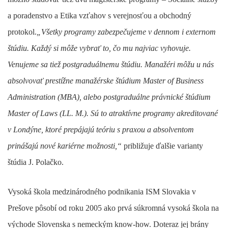
a poradenstvo a Etika vzťahov s verejnosťou a obchodný
protokol.
„Všetky programy zabezpečujeme v dennom i externom
štúdiu. Každý si môže vybrať to, čo mu najviac vyhovuje.
Venujeme sa tiež postgraduálnemu štúdiu. Manažéri môžu u nás
absolvovať prestížne manažérske štúdium Master of Business
Administration (MBA), alebo postgraduálne právnické štúdium
Master of Laws (LL. M.). Sú to atraktívne programy akreditované
v Londýne, ktoré prepájajú teóriu s praxou a absolventom
prinášajú nové kariérne možnosti,“
približuje ďalšie varianty
štúdia J. Polačko.
Vysoká škola medzinárodného podnikania ISM Slovakia v
Prešove pôsobí od roku 2005 ako prvá súkromná vysoká škola na
východe Slovenska s nemeckým know-how. Doteraz jej brány