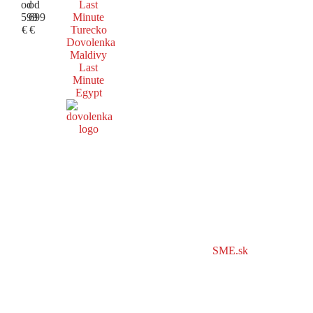
od
od
Last
599
699
Minute
€
€
Turecko
Dovolenka
Maldivy
Last
Minute
Egypt
SME.sk