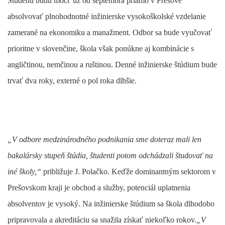
Študenti budú môcť už od septembra priamo v Prešove
absolvovať plnohodnotné inžinierske vysokoškolské vzdelanie
zamerané na ekonomiku a manažment. Odbor sa bude vyučovať
prioritne v slovenčine, škola však ponúkne aj kombinácie s
angličtinou, nemčinou a ruštinou. Denné inžinierske štúdium bude
trvať dva roky, externé o pol roka dlhšie.
„V odbore medzinárodného podnikania sme doteraz mali len
bakalársky stupeň štúdia, študenti potom odchádzali študovať na
iné školy,“
približuje J. Polačko. Keďže dominantným sektorom v
Prešovskom kraji je obchod a služby, potenciál uplatnenia
absolventov je vysoký. Na inžinierske štúdium sa škola dlhodobo
pripravovala a akreditáciu sa snažila získať niekoľko rokov.
„V