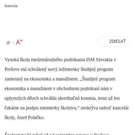
Inzercia
+
A
-
ZDIEĽAŤ
A
|
Vysoká škola medzinárodného podnikania ISM Slovakia v
Prešove má schválený nový inžiniersky študijný program
zameraný na ekonomiku a manažment. „Študijný program
ekonomika a manažment v obchodnom podnikaní nám v
uplynulých dňoch schválila akreditačná komisia, teraz už len
čakáme na podpis ministerky školstva,“ neskrýva radosť kancelár
školy, Jozef Polačko.