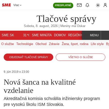
Viac
PREDPLATNÉ
Tlačové správy
Sobota, 8. august, 2026
| Meniny má
Oskar
℃
SME.SK
SME MINÚTA
DOMOV
REGIÓNY
INDEX
SVET
31
MENU
O službe
Technológie
Obchod
Zdravie
Žena, šport, rodina
Life style
B
OBJEDNAŤ TLAČOVÉ SPRÁVY
VŠETKO O SLUŽBE
9. jún 2019 o 23:00
Nová šanca na kvalitné
vzdelanie
Akreditačná komisia schválila inžiniersky program
pre vysokú školu ISM Slovakia.