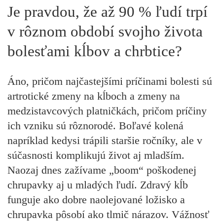
Je pravdou, že až 90 % ľudí trpí
v rôznom období svojho života
bolesťami kĺbov a chrbtice?
Áno, pričom najčastejšími príčinami bolesti sú
artrotické zmeny na kĺboch a zmeny na
medzistavcových platničkách, pričom príčiny
ich vzniku sú rôznorodé. Boľavé kolená
napríklad kedysi trápili staršie ročníky, ale v
súčasnosti komplikujú život aj mladším.
Naozaj dnes zažívame „boom“ poškodenej
chrupavky aj u mladých ľudí. Zdravý kĺb
funguje ako dobre naolejované ložisko a
chrupavka pôsobí ako tlmič nárazov. Vážnosť