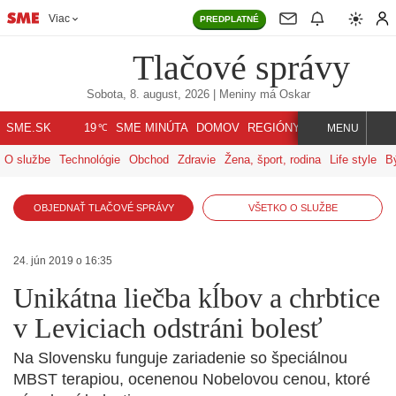
Viac
PREDPLATNÉ
Tlačové správy
Sobota, 8. august, 2026
| Meniny má
Oskar
℃
SME.SK
SME MINÚTA
DOMOV
REGIÓNY
INDEX
SVET
19
MENU
O službe
Technológie
Obchod
Zdravie
Žena, šport, rodina
Life style
B
OBJEDNAŤ TLAČOVÉ SPRÁVY
VŠETKO O SLUŽBE
24. jún 2019 o 16:35
Unikátna liečba kĺbov a chrbtice
v Leviciach odstráni bolesť
Na Slovensku funguje zariadenie so špeciálnou
MBST terapiou, ocenenou Nobelovou cenou, ktoré