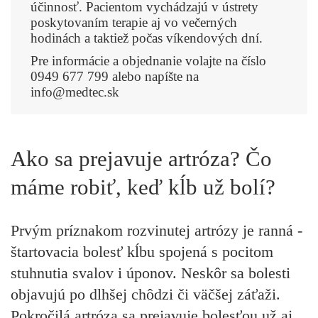
účinnosť. Pacientom vychádzajú v ústrety
poskytovaním terapie aj vo večerných
hodinách a taktiež počas víkendových dní.
Pre informácie a objednanie volajte na číslo
0949 677 799 alebo napíšte na
info@medtec.sk
Ako sa prejavuje artróza? Čo
máme robiť, keď kĺb už bolí?
Prvým príznakom rozvinutej artrózy je ranná -
štartovacia bolesť kĺbu spojená s pocitom
stuhnutia svalov i úponov. Neskôr sa bolesti
objavujú po dlhšej chôdzi či väčšej záťaži.
Pokročilá artróza sa prejavuje bolesťou už aj