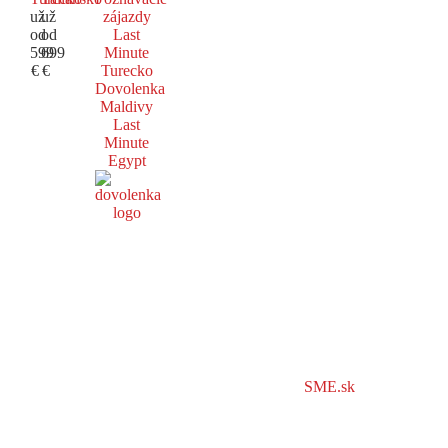
už
už
zájazdy
od
od
Last
599
699
Minute
€
€
Turecko
Dovolenka
Maldivy
Last
Minute
Egypt
SME.sk