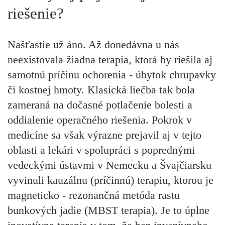
riešenie?
Našťastie už áno. Až donedávna u nás
neexistovala žiadna terapia, ktorá by riešila aj
samotnú príčinu ochorenia - úbytok chrupavky
či kostnej hmoty. Klasická liečba tak bola
zameraná na dočasné potlačenie bolesti a
oddialenie operačného riešenia. Pokrok v
medicíne sa však výrazne prejavil aj v tejto
oblasti a lekári v spolupráci s poprednými
vedeckými ústavmi v Nemecku a Švajčiarsku
vyvinuli kauzálnu (príčinnú) terapiu, ktorou je
magneticko - rezonančná metóda rastu
bunkových jadie (MBST terapia). Je to úplne