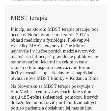
MBST terapia
Princíp, na ktorom MBST terapia pracuje, bol
ocenený Nobelovou cenou za rok 2017 v
oblasti medicíny a fyziológie. Prekvapivé
výsledky MBST terapie v liečbe kĺbov a
najnovšie i v liečbe porúch medzistavcových
platničiek chrbtice, sú pravidelne publikované
renomovanými lekármi na celom svete a
záujem o túto úspešnú neinvazívnu formu
liečby neustále stúpa. Nedávno sa napríklad
otvárali nové MBST kliniky v Kodani a Ríme.
Na Slovensku sa MBST terapia poskytuje v
Sun Medical centre v Leviciach, kde s ňou
majú už 5-ročné skúsenosti, pomocou ktorých
dokážu terapiu nastaviť podľa individuálnych
potrieb pacienta a dosiahnuť jej maximálnu