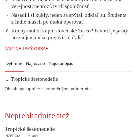
verejnosti nehrozí, tvrdí spoločnosť
Nasadili si kukly, jeden sa spýtal, odkiaľ sú. Študenta
7
z Indie museli po útoku operovať
Kto by mohol kúpiť slovenské Tesco? Favorit je jasný,
8
no záujem môžu prejaviť aj ďalší
PARTNERSKÝ OBSAH
Najnovšie
Najčítanejšie
Vybrané
Tropické šestonedelie
Obsah spolupráce s komerčnými partnermi ›
Neprehliadnite tiež
Tropické šestonedelie
INZERCIA
7. aug