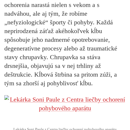
ochorenia narastá nielen s vekom a s
nadváhou, ale aj tým, že robíme
„nefyziologické“ športy či pohyby. Každá
neprirodzená záťaž akéhokoľvek kĺbu
spôsobuje jeho nadmerné opotrebovanie,
degeneratívne procesy alebo až traumatické
stavy chrupavky. Chrupavka sa stáva
drsnejšia, objavujú sa v nej trhliny až
deštrukcie. Kĺbová štrbina sa pritom zúži, a
tým sa zhorší aj pohyblivosť kĺbu.
Lekárka Soni Paule z Centra liečby ochorení pohybového aparátu