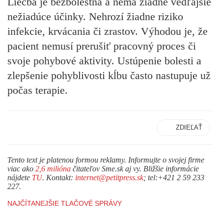
Liečba je bezbolestná a nemá žiadne vedľajšie
nežiadúce účinky. Nehrozí žiadne riziko
infekcie, krvácania či zrastov. Výhodou je, že
pacient nemusí prerušiť pracovný proces či
svoje pohybové aktivity. Ustúpenie bolesti a
zlepšenie pohyblivosti kĺbu často nastupuje už
počas terapie.
ZDIEĽAŤ
Tento text je platenou formou reklamy. Informujte o svojej firme
viac ako
2,6 milióna
čitateľov Sme.sk aj vy. Bližšie informácie
nájdete
TU
. Kontakt:
internet@petitpress.sk
; tel:+421 2 59 233
227.
NAJČÍTANEJŠIE TLAČOVÉ SPRÁVY