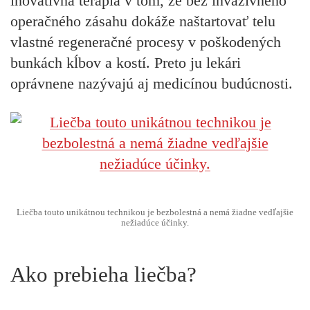
inovatívna terapia v tom, že bez invazívneho
operačného zásahu dokáže naštartovať telu
vlastné regeneračné procesy v poškodených
bunkách kĺbov a kostí. Preto ju lekári
oprávnene nazývajú aj medicínou budúcnosti.
Liečba touto unikátnou technikou je bezbolestná a nemá žiadne vedľajšie
nežiadúce účinky.
Ako prebieha liečba?