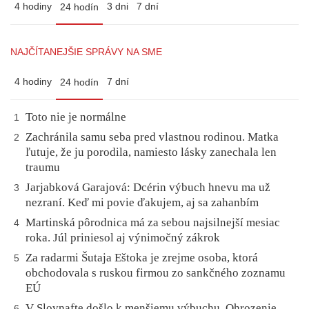
4 hodiny
3 dni
7 dní
24 hodín
NAJČÍTANEJŠIE SPRÁVY NA SME
4 hodiny
7 dní
24 hodín
Toto nie je normálne
1
Zachránila samu seba pred vlastnou rodinou. Matka
2
ľutuje, že ju porodila, namiesto lásky zanechala len
traumu
Jarjabková Garajová: Dcérin výbuch hnevu ma už
3
nezraní. Keď mi povie ďakujem, aj sa zahanbím
Martinská pôrodnica má za sebou najsilnejší mesiac
4
roka. Júl priniesol aj výnimočný zákrok
Za radarmi Šutaja Eštoka je zrejme osoba, ktorá
5
obchodovala s ruskou firmou zo sankčného zoznamu
EÚ
V Slovnafte došlo k menšiemu výbuchu. Ohrozenie
6