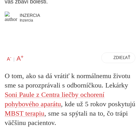
vás zbaví bolesti.
INZERCIA
Inzercia
+
A
-
ZDIEĽAŤ
A
|
O tom, ako sa dá vrátiť k normálnemu životu
sme sa porozprávali s odborníčkou. Lekárky
Soni Paule z Centra liečby ochorení
pohybového aparátu
, kde už 5 rokov poskytujú
MBST terapiu
, sme sa spýtali na to, čo trápi
väčšinu pacientov.