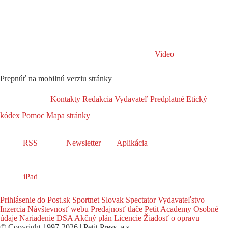
Video
Prepnúť na mobilnú verziu stránky
Kontakty
Redakcia
Vydavateľ
Predplatné
Etický
kódex
Pomoc
Mapa stránky
RSS
Newsletter
Aplikácia
iPad
Prihlásenie do Post.sk
Sportnet
Slovak Spectator
Vydavateľstvo
Inzercia
Návštevnosť webu
Predajnosť tlače
Petit Academy
Osobné
údaje
Nariadenie DSA
Akčný plán
Licencie
Žiadosť o opravu
© Copyright 1997-2026 | Petit Press, a.s.