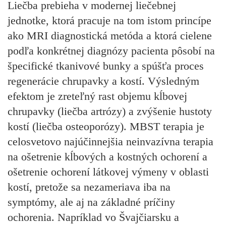
Liečba prebieha v modernej liečebnej
jednotke, ktorá pracuje na tom istom princípe
ako MRI diagnostická metóda a ktorá cielene
podľa konkrétnej diagnózy pacienta pôsobí na
špecifické tkanivové bunky a spúšťa proces
regenerácie chrupavky a kostí. Výsledným
efektom je zreteľný rast objemu kĺbovej
chrupavky (liečba artrózy) a zvýšenie hustoty
kostí (liečba osteoporózy). MBST terapia je
celosvetovo najúčinnejšia neinvazívna terapia
na ošetrenie kĺbových a kostných ochorení a
ošetrenie ochorení látkovej výmeny v oblasti
kostí, pretože sa nezameriava iba na
symptómy, ale aj na základné príčiny
ochorenia. Napríklad vo Švajčiarsku a