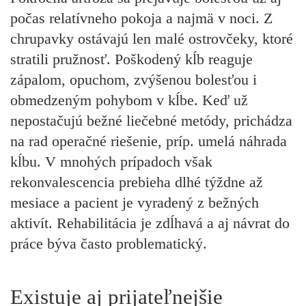
počas relatívneho pokoja a najmä v noci. Z
chrupavky ostávajú len malé ostrovčeky, ktoré
stratili pružnosť. Poškodený kĺb reaguje
zápalom, opuchom, zvýšenou bolesťou i
obmedzeným pohybom v kĺbe. Keď už
nepostačujú bežné liečebné metódy, prichádza
na rad operačné riešenie, príp. umelá náhrada
kĺbu. V mnohých prípadoch však
rekonvalescencia prebieha dlhé týždne až
mesiace a pacient je vyradený z bežných
aktivít. Rehabilitácia je zdĺhavá a aj návrat do
práce býva často problematický.
Existuje aj prijateľnejšie