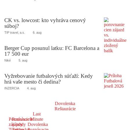
CK vs. lowcost: kto vyhráva cenový
súboj?
TIP travel, a.s.
6. aug
Berger Cup posunul latku: FC Barcelona a
17 500 eur
Niké
5. aug
Vyžrebovanie futbalových súťaží: Kedy
hrá vaše mesto či dedina?
INZERCIA
4. aug
Dovolenka
Reštaurácie
Last
Poznávacie
Poznávacie
Minute
zájazdy
zájazdy
Dovolenka
Turecko
Taliansko
Poznávacie