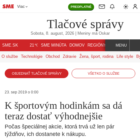
Viac
PREDPLATNÉ
Tlačové správy
Sobota, 8. august, 2026
| Meniny má
Oskar
℃
SME.SK
SME MINÚTA
DOMOV
REGIÓNY
INDEX
SVET
21
MENU
O službe
Technológie
Obchod
Zdravie
Žena, šport, rodina
Life style
B
OBJEDNAŤ TLAČOVÉ SPRÁVY
VŠETKO O SLUŽBE
23. sep 2019 o 0:00
K športovým hodinkám sa dá
teraz dostať výhodnejšie
Počas špeciálnej akcie, ktorá trvá už len pár
týždňov, ich dostanete k nákupu.