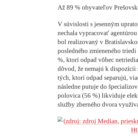
Až 89 % obyvateľov Prešovské
V súvislosti s jesenným upr
nechala vypracovať agentúrou
bol realizovaný v Bratislavsk
posledného zmieneného triedi
%, ktorí odpad vôbec netriedi
dôvod, že nemajú k dispozícii
tých, ktorí odpad separujú, vi
následne putuje do špecializo
polovica (56 %) likviduje ele
služby zberného dvora využív