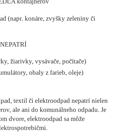
VEDĽA kontajnerov
ad (napr. konáre, zvyšky zeleniny či
v NEPATRÍ
ky, žiarivky, vysávače, počítače)
mulátory, obaly z farieb, oleje)
d, textil či elektroodpad nepatrí nielen
ov, ale ani do komunálneho odpadu. Je
om dvore, elektroodpad sa môže
lektrospotrebičmi.