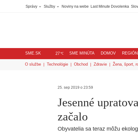
Správy
Služby
Noviny na webe
Last Minute Dovolenka
Slov
SME.SK
SME MINÚTA
DOMOV
REGIÓN
℃
27
O službe
Technológie
Obchod
Zdravie
Žena, šport, r
25. sep 2019 o 23:59
Jesenné upratova
začalo
Obyvatelia sa teraz môžu ekolo