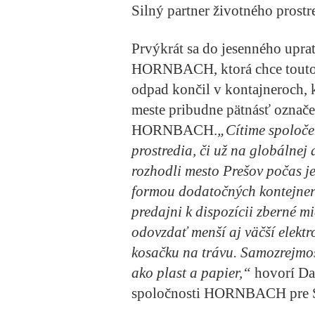
Silný partner životného prostr
Prvýkrát sa do jesenného uprat
HORNBACH, ktorá chce touto a
odpad končil v kontajneroch, 
meste pribudne pätnásť ozna
HORNBACH.
„Cítime spoloče
prostredia, či už na globálnej 
rozhodli mesto Prešov počas 
formou dodatočných kontejnero
predajni k dispozícii zberné m
odovzdať menší aj väčší elektr
kosačku na trávu. Samozrejmos
ako plast a papier,“
hovorí Dav
spoločnosti HORNBACH pre Sl