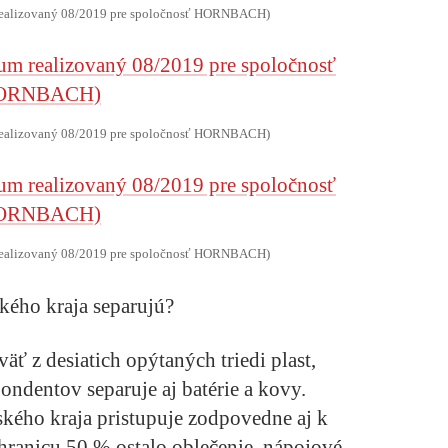
m realizovaný 08/2019 pre spoločnosť HORNBACH)
m realizovaný 08/2019 pre spoločnosť HORNBACH)
m realizovaný 08/2019 pre spoločnosť HORNBACH)
kého kraja separujú?
äť z desiatich opýtaných triedi plast,
ondentov separuje aj batérie a kovy.
kého kraja pristupuje zodpovedne aj k
 hranicu 50 % ostalo oblečenie, nápojové