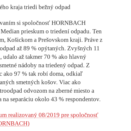
ho kraja triedi bežný odpad
atovaním si spoločnosť HORNBACH
 Median prieskum o triedení odpadu. Ten
om, Košickom a Prešovskom kraji. Práve z
 odpad až 89 % opýtaných. Zvyšných 11
a, udalo až takmer 70 % ako hlavný
 smetné nádoby na triedený odpad. Z
ac ako 97 % tak robí doma, odkiaľ
vaných smetných košov. Viac ako
ktroodpad odvozom na zberné miesto a
a na separáciu okolo 43 % respondentov.