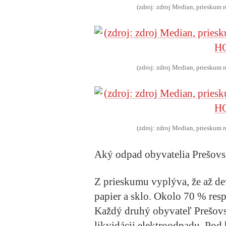
(zdroj: zdroj Median, priesku
(zdroj: zdroj Median, priesku
(zdroj: zdroj Median, priesku
Aký odpad obyvatelia Prešovs
Z prieskumu vyplýva, že až dev
papier a sklo. Okolo 70 % resp
Každý druhý obyvateľ Prešovs
likvidácii elektroodpadu. Pod