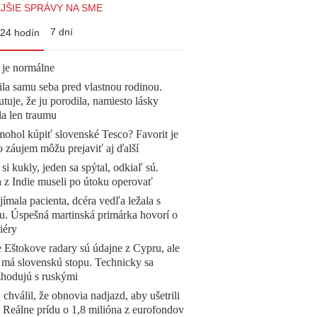
JŠIE SPRÁVY NA SME
7 dní
24 hodín
 je normálne
la samu seba pred vlastnou rodinou.
tuje, že ju porodila, namiesto lásky
la len traumu
mohol kúpiť slovenské Tesco? Favorit je
o záujem môžu prejaviť aj ďalší
 si kukly, jeden sa spýtal, odkiaľ sú.
a z Indie museli po útoku operovať
ímala pacienta, dcéra vedľa ležala s
u. Úspešná martinská primárka hovorí o
iéry
 Eštokove radary sú údajne z Cypru, ale
 má slovenskú stopu. Technicky sa
zhodujú s ruskými
 chválil, že obnovia nadjazd, aby ušetrili
e. Reálne prídu o 1,8 milióna z eurofondov