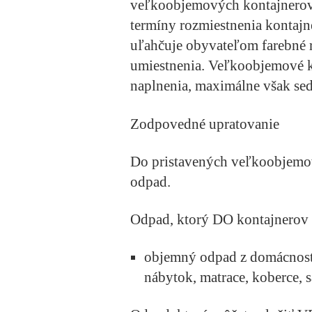
veľkoobjemových kontajnerov. 
termíny rozmiestnenia kontajn
uľahčuje obyvateľom farebné r
umiestnenia. Veľkoobjemové ko
naplnenia, maximálne však se
Zodpovedné upratovanie
Do pristavených veľkoobjemov
odpad.
Odpad, ktorý DO kontajnerov
objemný odpad z domácností 
nábytok, matrace, koberce, sa