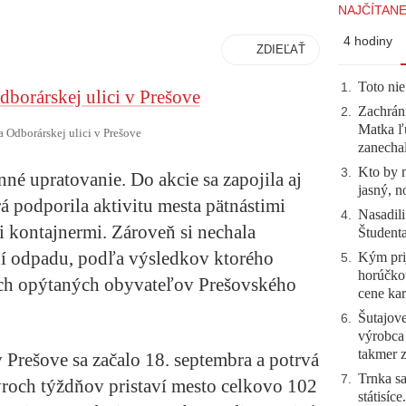
NAJČÍTANE
4 hodiny
ZDIEĽAŤ
Toto nie
1
.
Zachráni
2
.
Matka ľu
a Odborárskej ulici v Prešove
zanecha
Kto by 
3
.
nné upratovanie. Do akcie sa zapojila aj
jasný, n
odporila aktivitu mesta pätnástimi
Nasadili
4
.
kontajnermi. Zároveň si nechala
Študent
ní odpadu, podľa výsledkov ktorého
Kým prij
5
.
horúčko
tich opýtaných obyvateľov Prešovského
cene kar
Šutajove
6
.
výrobca
takmer 
 Prešove sa začalo 18. septembra a potrvá
Trnka sa
7
.
yroch týždňov pristaví mesto celkovo 102
státisíc