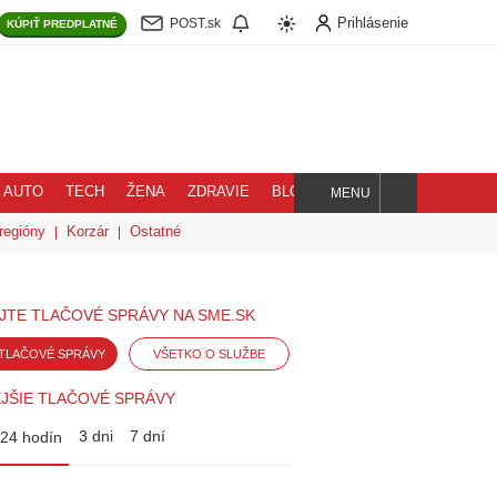
Prihlásenie
POST.sk
KÚPIŤ
PREDPLATNÉ
AUTO
TECH
ŽENA
ZDRAVIE
BLOG
MENU
Hľadaj
regióny
Korzár
Ostatné
JTE TLAČOVÉ SPRÁVY NA SME.SK
TLAČOVÉ SPRÁVY
VŠETKO O SLUŽBE
JŠIE TLAČOVÉ SPRÁVY
3 dni
7 dní
24 hodín