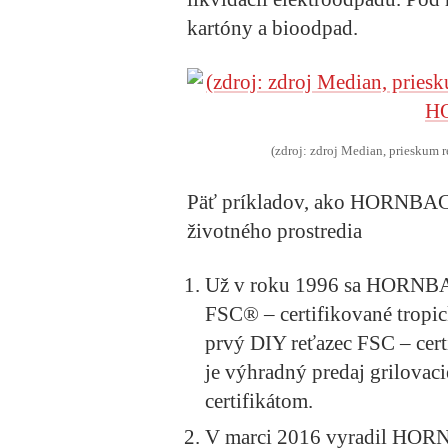
kartóny a bioodpad.
(zdroj: zdroj Median, priesku
Päť príkladov, ako
HORNBACH 
životného prostredia
Už v roku 1996 sa HORNBAC
FSC® – certifikované tropic
prvý DIY reťazec FSC – cert
je výhradný predaj grilovaci
certifikátom.
V marci 2016 vyradil HORN