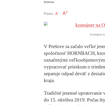
Inzercia
+
A
-
A
Písmo:
|
kontajner n
V Prešove sa začalo veľké jese
spoločnosť HORNBACH, ktorá p
označenými veľkoobjemovými 
vypracovať prieskum o triede
separuje odpad deväť z desia
kraja.
Tradičné jesenné upratovanie v
do 15. októbra 2019. Počas št