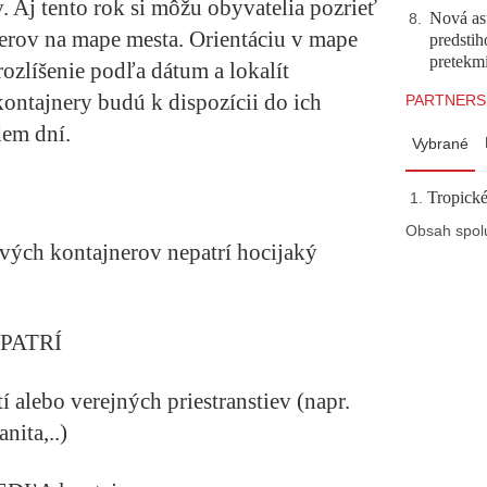
Aj tento rok si môžu obyvatelia pozrieť
Nová asf
8
.
erov na mape mesta. Orientáciu v mape
predstih
pretekm
ozlíšenie podľa dátum a lokalít
ntajnery budú k dispozícii do ich
PARTNERS
dem dní.
Vybrané
Tropické
Obsah spol
ých kontajnerov nepatrí hocijaký
 PATRÍ
alebo verejných priestranstiev (napr.
nita,..)