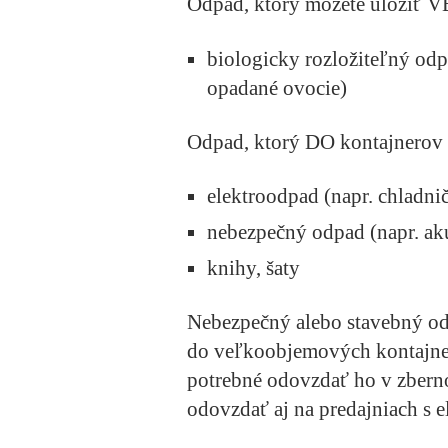
Odpad, ktorý môžete uložiť 
biologicky rozložiteľný odp
opadané ovocie)
Odpad, ktorý DO kontajnero
elektroodpad (napr. chladnič
nebezpečný odpad (napr. aku
knihy, šaty
Nebezpečný alebo stavebný odpa
do veľkoobjemových kontajner
potrebné odovzdať ho v zbern
odovzdať aj na predajniach s e