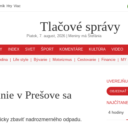
ník
Hry
Viac
Tlačové správy
Piatok, 7. august, 2026
| Meniny má
Štefánia
Y
INDEX
SVET
ŠPORT
KOMENTÁRE
KULTÚRA
VIDEO
odina
Life style
Bývanie
Motorizmus
Cestovanie
Financie
MY 
UVEREJŇU
nie v Prešove sa
OBJEDNAŤ 
NAJČÍTANE
4 hodiny
gicky zbaviť nadrozmerného odpadu.