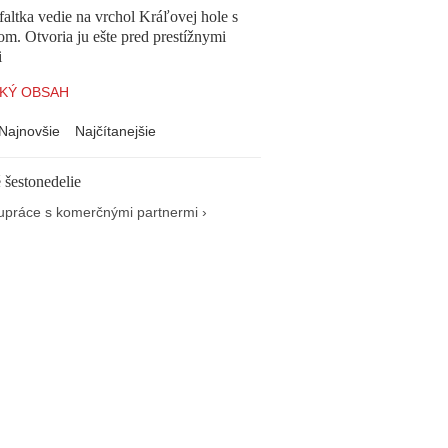
altka vedie na vrchol Kráľovej hole s
om. Otvoria ju ešte pred prestížnymi
i
KÝ OBSAH
Najnovšie
Najčítanejšie
 šestonedelie
upráce s komerčnými partnermi ›