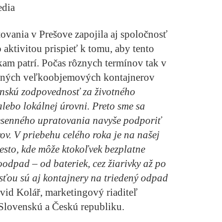
edia
ovania v Prešove zapojila aj spoločnosť
ktivitou prispieť k tomu, aby tento
kam patrí. Počas rôznych termínov tak v
čených veľkoobjemových kontajnerov
nskú zodpovednosť za životného
alebo lokálnej úrovni. Preto sme sa
jesenného upratovania navyše podporiť
v. V priebehu celého roka je na našej
iesto, kde môže ktokoľvek bezplatne
oodpad – od bateriek, cez žiarivky až po
ťou sú aj kontajnery na triedený odpad
id Kolář, marketingový riaditeľ
ovenskú a Českú republiku.