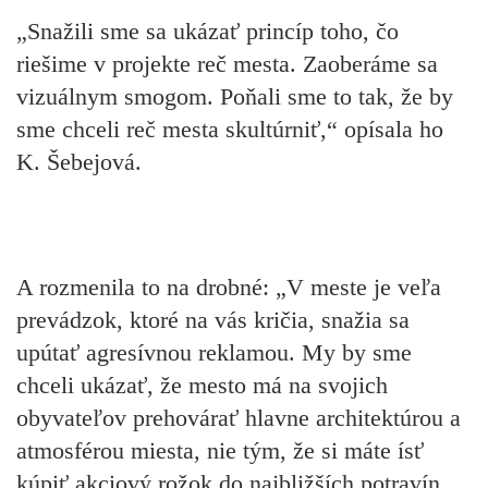
„Snažili sme sa ukázať princíp toho, čo
riešime v projekte reč mesta. Zaoberáme sa
vizuálnym smogom. Poňali sme to tak, že by
sme chceli reč mesta skultúrniť,“ opísala ho
K. Šebejová.
A rozmenila to na drobné: „V meste je veľa
prevádzok, ktoré na vás kričia, snažia sa
upútať agresívnou reklamou. My by sme
chceli ukázať, že mesto má na svojich
obyvateľov prehovárať hlavne architektúrou a
atmosférou miesta, nie tým, že si máte ísť
kúpiť akciový rožok do najbližších potravín.