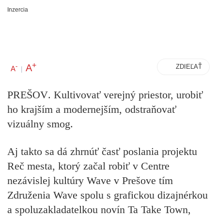
Inzercia
+
A
-
ZDIEĽAŤ
A
|
PREŠOV
. Kultivovať verejný priestor, urobiť
ho krajším a modernejším, odstraňovať
vizuálny smog.
Aj takto sa dá zhrnúť časť poslania projektu
Reč mesta, ktorý začal robiť v Centre
nezávislej kultúry Wave v Prešove tím
Združenia Wave spolu s grafickou dizajnérkou
a spoluzakladatelkou novín Ta Take Town,