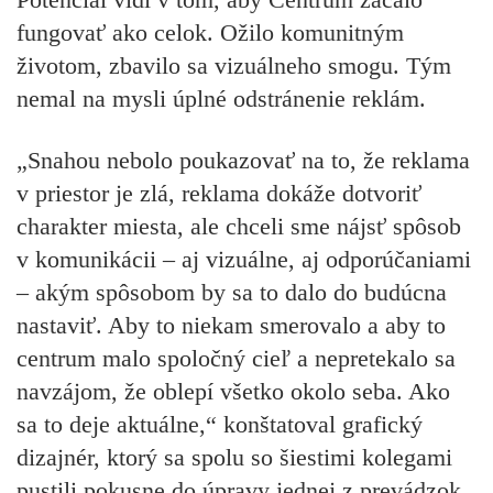
fungovať ako celok. Ožilo komunitným
životom, zbavilo sa vizuálneho smogu. Tým
nemal na mysli úplné odstránenie reklám.
„Snahou nebolo poukazovať na to, že reklama
v priestor je zlá, reklama dokáže dotvoriť
charakter miesta, ale chceli sme nájsť spôsob
v komunikácii – aj vizuálne, aj odporúčaniami
– akým spôsobom by sa to dalo do budúcna
nastaviť. Aby to niekam smerovalo a aby to
centrum malo spoločný cieľ a nepretekalo sa
navzájom, že oblepí všetko okolo seba. Ako
sa to deje aktuálne,“ konštatoval grafický
dizajnér, ktorý sa spolu so šiestimi kolegami
pustili pokusne do úpravy jednej z prevádzok.