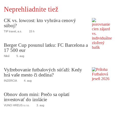
Neprehliadnite tiež
CK vs. lowcost: kto vyhráva cenový
súboj?
TIP travel, a.s.
15 h
Berger Cup posunul latku: FC Barcelona a
17 500 eur
Niké
5. aug
Vyžrebovanie futbalových súťaží: Kedy
hrá vaše mesto či dedina?
INZERCIA
4. aug
Obnov dom mini: Prečo sa oplatí
investovať do izolácie
VUNO HREUS s.r.o.
3. aug