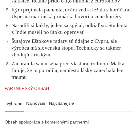
státisíce. Reálne prídu o 1,8 milióna z eurofondov
Kým prijímala pacienta, dcéra vedľa ležala s horúčkou.
5
Úspešná martinská primárka hovorí o cene kariéry
Nasadili si kukly, jeden sa spýtal, odkiaľ sú. Študenta
6
z Indie museli po útoku operovať
Šutajove Eštokove radary sú údajne z Cypru, ale
7
výrobca má slovenskú stopu. Technicky sa takmer
zhodujú s ruskými
Zachránila samu seba pred vlastnou rodinou. Matka
8
ľutuje, že ju porodila, namiesto lásky zanechala len
traumu
PARTNERSKÝ OBSAH
Najnovšie
Najčítanejšie
Vybrané
Obsah spolupráce s komerčnými partnermi ›