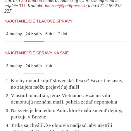
viac ako
2,6 milióna
čitateľov Sme.sk aj vy. Bližšie informácie
nájdete
TU
. Kontakt:
internet@petitpress.sk
; tel:+421 2 59 233
227.
NAJČÍTANEJŠIE TLAČOVÉ SPRÁVY
4 hodiny
3 dni
7 dní
24 hodín
NAJČÍTANEJŠIE SPRÁVY NA SME
4 hodiny
7 dní
24 hodín
Kto by mohol kúpiť slovenské Tesco? Favorit je jasný,
1
no záujem môžu prejaviť aj ďalší
Vlastnil ju mafián, teraz Vietnamci. Vzácnu vilu
2
demontujú neznámi muži, polícia zatiaľ nepomohla
Na svete je len jedno: Auto, ktoré malo zmeniť dejiny,
3
parkuje v Brezne
Trnka sa chválil, že obnovia nadjazd, aby ušetrili
4