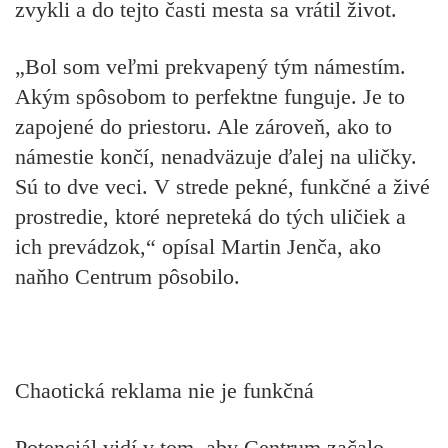
zvykli a do tejto časti mesta sa vrátil život.
„Bol som veľmi prekvapený tým námestím.
Akým spôsobom to perfektne funguje. Je to
zapojené do priestoru. Ale zároveň, ako to
námestie končí, nenadväzuje ďalej na uličky.
Sú to dve veci. V strede pekné, funkčné a živé
prostredie, ktoré nepreteká do tých uličiek a
ich prevádzok,“ opísal Martin Jenča, ako
naňho Centrum pôsobilo.
Chaotická reklama nie je funkčná
Potenciál vidí v tom, aby Centrum začalo