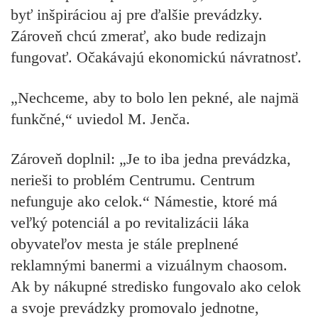
byť inšpiráciou aj pre ďalšie prevádzky.
Zároveň chcú zmerať, ako bude redizajn
fungovať. Očakávajú ekonomickú návratnosť.
„Nechceme, aby to bolo len pekné, ale najmä
funkčné,“ uviedol M. Jenča.
Zároveň doplnil: „Je to iba jedna prevádzka,
nerieši to problém Centrumu. Centrum
nefunguje ako celok.“ Námestie, ktoré má
veľký potenciál a po revitalizácii láka
obyvateľov mesta je stále preplnené
reklamnými banermi a vizuálnym chaosom.
Ak by nákupné stredisko fungovalo ako celok
a svoje prevádzky promovalo jednotne,