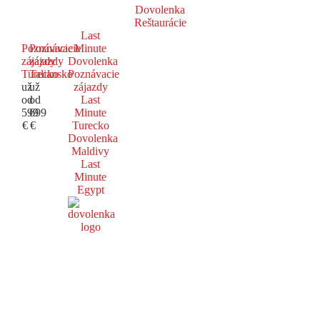
Dovolenka
Reštaurácie
Last
Poznávacie
Poznávacie
Minute
zájazdy
zájazdy
Dovolenka
Turecko
Taliansko
Poznávacie
už
už
zájazdy
od
od
Last
599
699
Minute
€
€
Turecko
Dovolenka
Maldivy
Last
Minute
Egypt