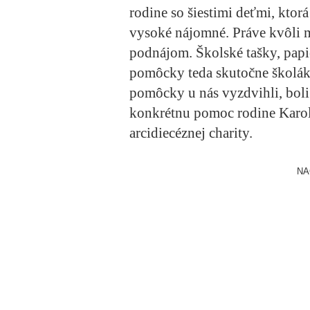
rodine so šiestimi deťmi, ktor
vysoké nájomné. Práve kvôli 
podnájom. Školské tašky, papie
pomôcky teda skutočne školáko
pomôcky u nás vyzdvihli, boli
konkrétnu pomoc rodine Karol 
arcidiecéznej charity.
NA