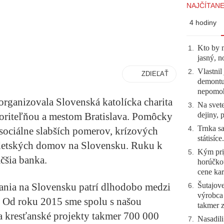
NAJČÍTANE
4 hodiny
Kto by 
1
.
jasný, n
Vlastnil
2
.
ZDIEĽAŤ
demontuj
nepomo
rganizovala Slovenská katolícka charita
Na svete
3
.
dejiny, 
poriteľňou a mestom Bratislava. Pomôcky
Trnka sa
4
.
ociálne slabších pomerov, krízových
státisíc
h detských domov na Slovensku. Ruku k
Kým prij
5
.
äčšia banka.
horúčko
cene kar
Šutajove
vania na Slovensku patrí dlhodobo medzi
6
.
výrobca
e. Od roku 2015 sme spolu s našou
takmer 
a kresťanské projekty takmer 700 000
Nasadili
7
.