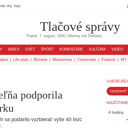
ník
Hry
Viac
Tlačové správy
Piatok, 7. august, 2026
| Meniny má
Štefánia
Y
INDEX
SVET
ŠPORT
KOMENTÁRE
KULTÚRA
VIDEO
odina
Life style
Bývanie
Motorizmus
Cestovanie
Financie
MY 
UVEREJŇU
eľňa podporila
OBJEDNAŤ 
NAJČÍTANE
erku
4 hodiny
 sa podarilo vyzbierať vyše 40 tisíc
.