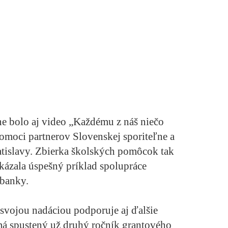
 bolo aj video „Každému z náš niečo
omoci partnerov Slovenskej sporiteľne a
atislavy. Zbierka školských pomôcok tak
ukázala úspešný príklad spolupráce
 banky.
 svojou nadáciou podporuje aj ďalšie
má spustený už druhý ročník grantového