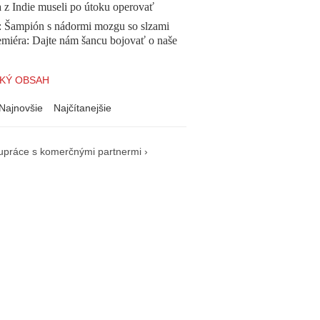
a z Indie museli po útoku operovať
Šampión s nádormi mozgu so slzami
emiéra: Dajte nám šancu bojovať o naše
KÝ OBSAH
Najnovšie
Najčítanejšie
upráce s komerčnými partnermi ›