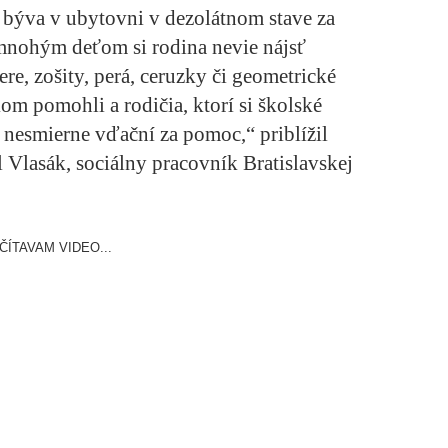
á býva v ubytovni v dezolátnom stave za
mnohým deťom si rodina nevie nájsť
re, zošity, perá, ceruzky či geometrické
m pomohli a rodičia, ktorí si školské
 nesmierne vďační za pomoc,“ priblížil
Vlasák, sociálny pracovník Bratislavskej
ČÍTAVAM VIDEO...