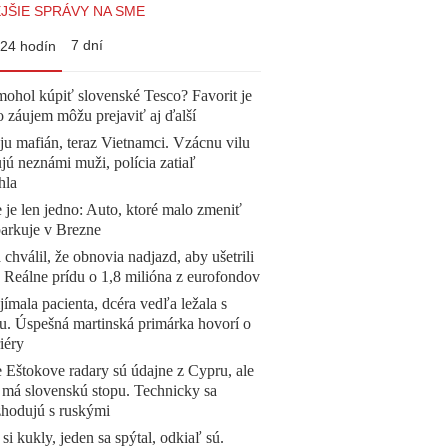
JŠIE SPRÁVY NA SME
7 dní
24 hodín
mohol kúpiť slovenské Tesco? Favorit je
o záujem môžu prejaviť aj ďalší
 ju mafián, teraz Vietnamci. Vzácnu vilu
ú neznámi muži, polícia zatiaľ
hla
 je len jedno: Auto, ktoré malo zmeniť
parkuje v Brezne
 chválil, že obnovia nadjazd, aby ušetrili
e. Reálne prídu o 1,8 milióna z eurofondov
ímala pacienta, dcéra vedľa ležala s
u. Úspešná martinská primárka hovorí o
iéry
 Eštokove radary sú údajne z Cypru, ale
 má slovenskú stopu. Technicky sa
zhodujú s ruskými
 si kukly, jeden sa spýtal, odkiaľ sú.