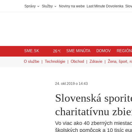
Správy
Služby
Noviny na webe
Last Minute Dovolenka
Slov
SME.SK
SME MINÚTA
DOMOV
REGIÓN
℃
26
O službe
Technológie
Obchod
Zdravie
Žena, šport, r
24. okt 2019 o 14:43
Slovenská sporit
charitatívnu zbi
Vo viac ako 40 zberných miestach
školských pomôcok a 10 tisíc eur