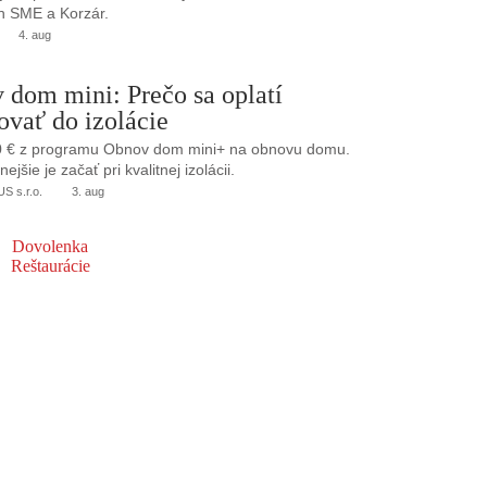
h SME a Korzár.
4. aug
 dom mini: Prečo sa oplatí
ovať do izolácie
0 € z programu Obnov dom mini+ na obnovu domu.
jšie je začať pri kvalitnej izolácii.
 s.r.o.
3. aug
Dovolenka
Reštaurácie