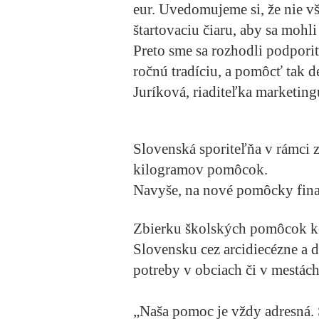
eur. Uvedomujeme si, že nie v
štartovaciu čiaru, aby sa mohl
Preto sme sa rozhodli podpori
ročnú tradíciu, a pomôcť tak d
Juríková, riaditeľka marketing
Slovenská sporiteľňa v rámci 
kilogramov pomôcok.
Navyše, na nové pomôcky finan
Zbierku školských pomôcok ko
Slovensku cez arcidiecézne a d
potreby v obciach či v mestác
„Naša pomoc je vždy adresná.