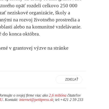
torého opäť rozdelí celkovo 250 000
ať neziskové organizácie, školy a
nými na rozvoj životného prostredia a
oblasti alebo na komunitné vzdelávanie.
é do konca októbra.
ené v grantovej výzve na stránke
ZDIEĽAŤ
formujte o svojej firme viac ako
2,6 milióna
čitateľov
TU
. Kontakt:
internet@petitpress.sk
; tel:+421 2 59 233