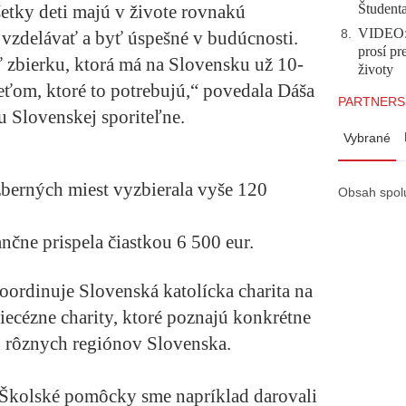
Študent
šetky deti majú v živote rovnakú
VIDEO: 
8
.
i vzdelávať a byť úspešné v budúcnosti.
prosí pr
ť zbierku, ktorá má na Slovensku už 10-
životy
eťom, ktoré to potrebujú,“ povedala Dáša
PARTNERS
u Slovenskej sporiteľne.
Vybrané
zberných miest vyzbierala vyše 120
Obsah spol
čne prispela čiastkou 6 500 eur.
ordinuje Slovenská katolícka charita na
iecézne charity, ktoré poznajú konkrétne
h rôznych regiónov Slovenska.
 Školské pomôcky sme napríklad darovali