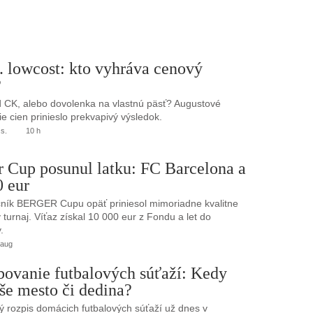
. lowcost: kto vyhráva cenový
?
 CK, alebo dovolenka na vlastnú päsť? Augustové
e cien prinieslo prekvapivý výsledok.
.s.
10 h
r Cup posunul latku: FC Barcelona a
0 eur
ník BERGER Cupu opäť priniesol mimoriadne kvalitne
turnaj. Víťaz získal 10 000 eur z Fondu a let do
.
 aug
bovanie futbalových súťaží: Kedy
še mesto či dedina?
 rozpis domácich futbalových súťaží už dnes v