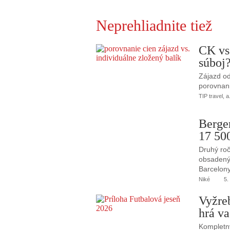
Neprehliadnite tiež
CK vs
súboj
Zájazd od
porovnani
TIP travel, a
Berge
17 50
Druhý roč
obsadený 
Barcelony
Niké
5.
Vyžre
hrá va
Kompletný