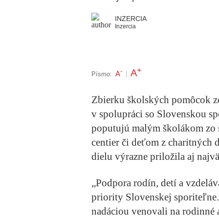
INZERCIA
Inzercia
+
A
-
A
Písmo:
|
Zbierku školských pomôcok zo
v spolupráci so Slovenskou s
poputujú malým školákom zo s
centier či deťom z charitnýc
dielu výrazne priložila aj najv
„Podpora rodín, detí a vzdelá
priority Slovenskej sporiteľn
nadáciou venovali na rodinné 