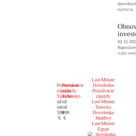
denníkoc
INZERCIA
Obnov
invest
Až 11 00
Najrozumne
VUNO HREUS
Last Minute
Poznávacie
Poznávacie
Dovolenka
zájazdy
zájazdy
Poznávacie
Turecko
Taliansko
zájazdy
už
už
Last Minute
od
od
Turecko
599
699
Dovolenka
€
€
Maldivy
Last Minute
Egypt