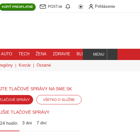
Prihlásenie
POST.sk
KÚPIŤ
PREDPLATNÉ
AUTO
TECH
ŽENA
ZDRAVIE
BLOG
MENU
Hľadaj
regióny
Korzár
Ostatné
JTE TLAČOVÉ SPRÁVY NA SME.SK
TLAČOVÉ SPRÁVY
VŠETKO O SLUŽBE
JŠIE TLAČOVÉ SPRÁVY
3 dni
7 dní
24 hodín