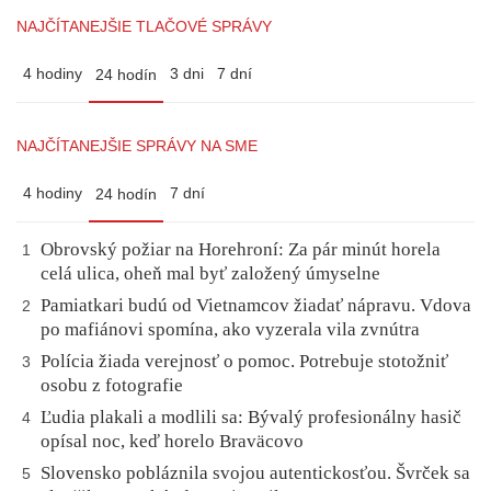
NAJČÍTANEJŠIE TLAČOVÉ SPRÁVY
4 hodiny
3 dni
7 dní
24 hodín
NAJČÍTANEJŠIE SPRÁVY NA SME
4 hodiny
7 dní
24 hodín
Obrovský požiar na Horehroní: Za pár minút horela
1
celá ulica, oheň mal byť založený úmyselne
Pamiatkari budú od Vietnamcov žiadať nápravu. Vdova
2
po mafiánovi spomína, ako vyzerala vila zvnútra
Polícia žiada verejnosť o pomoc. Potrebuje stotožniť
3
osobu z fotografie
Ľudia plakali a modlili sa: Bývalý profesionálny hasič
4
opísal noc, keď horelo Braväcovo
Slovensko pobláznila svojou autentickosťou. Švrček sa
5