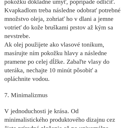
pokožku dôkladne umyť, poprípade odlíčiť.
Kvapkadlom treba následne odobrať potrebné
množstvo oleja, zohriať ho v dlani a jemne
votrieť do kože bruškami prstov až kým sa
nevstrebe.
Ak olej použijete ako vlasové tonikum,
masírujte ním pokožku hlavy a následne
pramene po celej dĺžke. Zabaľte vlasy do
uteráka, nechajte 10 minút pôsobiť a
opláchnite vodou.
7. Minimalizmus
V jednoduchosti je krása. Od
minimalistického produktového dizajnu cez