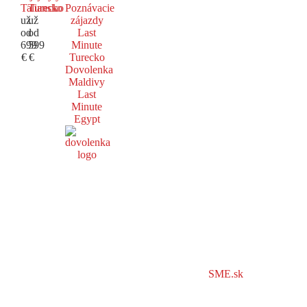
Taliansko
Turecko
Poznávacie
už
už
zájazdy
od
od
Last
699
599
Minute
€
€
Turecko
Dovolenka
Maldivy
Last
Minute
Egypt
SME.sk