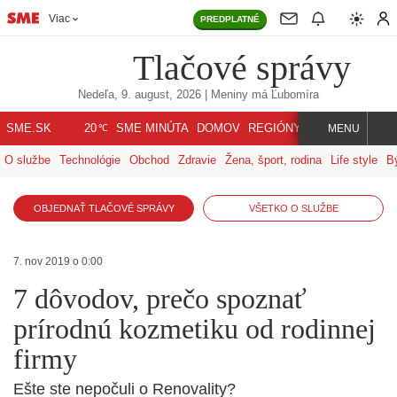
Viac
PREDPLATNÉ
Tlačové správy
Nedeľa, 9. august, 2026
| Meniny má
Ľubomíra
℃
SME.SK
SME MINÚTA
DOMOV
REGIÓNY
INDEX
SVET
20
MENU
O službe
Technológie
Obchod
Zdravie
Žena, šport, rodina
Life style
B
OBJEDNAŤ TLAČOVÉ SPRÁVY
VŠETKO O SLUŽBE
7. nov 2019 o 0:00
7 dôvodov, prečo spoznať
prírodnú kozmetiku od rodinnej
firmy
Ešte ste nepočuli o Renovality?