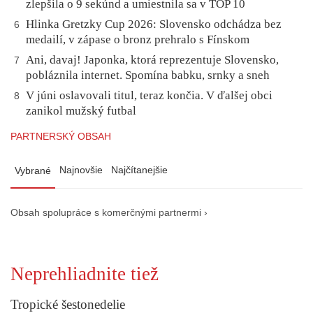
zlepšila o 9 sekúnd a umiestnila sa v TOP 10
Hlinka Gretzky Cup 2026: Slovensko odchádza bez
6
medailí, v zápase o bronz prehralo s Fínskom
Ani, davaj! Japonka, ktorá reprezentuje Slovensko,
7
pobláznila internet. Spomína babku, srnky a sneh
V júni oslavovali titul, teraz končia. V ďalšej obci
8
zanikol mužský futbal
PARTNERSKÝ OBSAH
Najnovšie
Najčítanejšie
Vybrané
Obsah spolupráce s komerčnými partnermi ›
Neprehliadnite tiež
Tropické šestonedelie