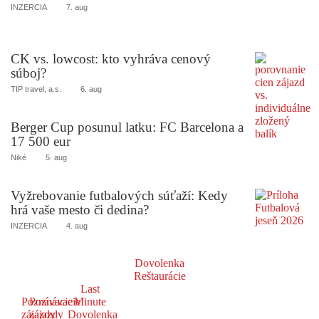
INZERCIA
7. aug
CK vs. lowcost: kto vyhráva cenový
súboj?
TIP travel, a.s.
6. aug
Berger Cup posunul latku: FC Barcelona a
17 500 eur
Niké
5. aug
Vyžrebovanie futbalových súťaží: Kedy
hrá vaše mesto či dedina?
INZERCIA
4. aug
Dovolenka
Reštaurácie
Last
Poznávacie
Poznávacie
Minute
zájazdy
zájazdy
Dovolenka