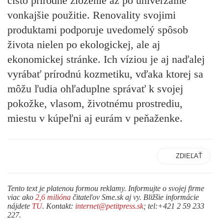
čisto prírodné zloženie až po univerzálne
vonkajšie použitie. Renovality svojimi
produktami podporuje
uvedomelý spôsob
života
nielen po ekologickej, ale aj
ekonomickej stránke. Ich víziou je aj naďalej
vyrábať prírodnú kozmetiku, vďaka ktorej sa
môžu ľudia ohľaduplne správať k svojej
pokožke, vlasom, životnému prostrediu,
miestu v kúpeľni aj eurám v peňaženke.
ZDIEĽAŤ
Tento text je platenou formou reklamy. Informujte o svojej firme
viac ako
2,6 milióna
čitateľov Sme.sk aj vy. Bližšie informácie
nájdete
TU
. Kontakt:
internet@petitpress.sk
; tel:+421 2 59 233
227.