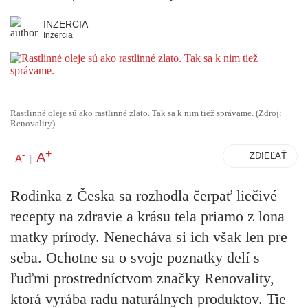
INZERCIA
Inzercia
Rastlinné oleje sú ako rastlinné zlato. Tak sa k nim tiež správame. (Zdroj:
Renovality)
+
A
-
ZDIEĽAŤ
A
|
Rodinka z Česka sa rozhodla čerpať liečivé
recepty na zdravie a krásu tela priamo z lona
matky prírody. Nenecháva si ich však len pre
seba. Ochotne sa o svoje poznatky delí s
ľuďmi prostredníctvom značky Renovality,
ktorá vyrába radu naturálnych produktov. Tie