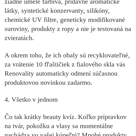
žiadne umelé farbivá, prídavné aromatické
látky, syntetické konzervanty, silikóny,
chemické UV filtre, geneticky modifikované
suroviny, produkty z ropy a
nie je testovaná na
zvieratách
.
A okrem toho, že ich obaly sú recyklovateľné,
za vrátenie 10 fľaštičiek z fialového skla vás
Renovality automaticky odmení súčasnou
produktovou novinkou zadarmo.
4. Všetko v jednom
Čo tak krátky beauty kvíz. Koľko prípravkov
na tvár, pokožku a vlasy sa momentálne
nachádza vo vašej kúpeľni? Mnohé produkty,