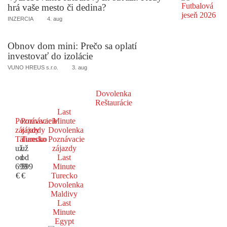
hrá vaše mesto či dedina?
INZERCIA
4. aug
Obnov dom mini: Prečo sa oplatí
investovať do izolácie
VUNO HREUS s.r.o.
3. aug
Dovolenka
Reštaurácie
Last
Poznávacie
Poznávacie
Minute
zájazdy
zájazdy
Dovolenka
Taliansko
Turecko
Poznávacie
už
už
zájazdy
od
od
Last
699
599
Minute
€
€
Turecko
Dovolenka
Maldivy
Last
Minute
Egypt