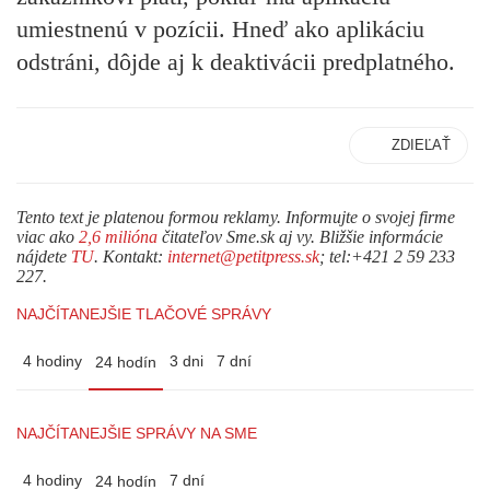
umiestnenú v pozícii. Hneď ako aplikáciu
odstráni, dôjde aj k deaktivácii predplatného.
ZDIEĽAŤ
Tento text je platenou formou reklamy. Informujte o svojej firme
viac ako
2,6 milióna
čitateľov Sme.sk aj vy. Bližšie informácie
nájdete
TU
. Kontakt:
internet@petitpress.sk
; tel:+421 2 59 233
227.
NAJČÍTANEJŠIE TLAČOVÉ SPRÁVY
4 hodiny
3 dni
7 dní
24 hodín
NAJČÍTANEJŠIE SPRÁVY NA SME
4 hodiny
7 dní
24 hodín