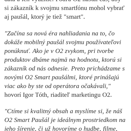
si zákazník k svojmu smartfónu mohol vybrať
aj paušál, ktorý je tiež "smart".
"Začína sa nová éra nahliadania na to, čo
dokáže mobilný paušál svojmu používateľovi
ponúknuť. Ako je v O2 zvykom, pri tvorbe
produktov dbáme najmä na hodnotu, ktorú si
zákazník od nás odnesie. Preto prichádzame s
novými O2 Smart paušálmi, ktoré prinášajú
viac ako by ste od operátora očakávali,"
hovorí Igor Tóth, riaditeľ marketingu O2.
"Ctíme si kvalitný obsah a myslíme si, že náš
O2 Smart Paušál je ideálnym prostriedkom na
jeho šírenie, či už hovoríme o hudbe, filme,