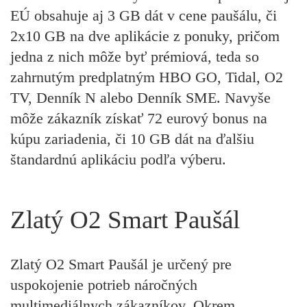
EÚ obsahuje aj 3 GB dát v cene paušálu, či
2x10 GB na dve aplikácie z ponuky, pričom
jedna z nich môže byť prémiová, teda so
zahrnutým predplatným HBO GO, Tidal, O2
TV, Denník N alebo Denník SME. Navyše
môže zákazník získať 72 eurový bonus na
kúpu zariadenia, či 10 GB dát na ďalšiu
štandardnú aplikáciu podľa výberu.
Zlatý O2 Smart Paušál
Zlatý O2 Smart Paušál je určený pre
uspokojenie potrieb náročných
multimediálnych zákazníkov. Okrem