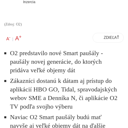
Inzercia
(Zdroj: O2)
+
A
-
ZDIEĽAŤ
A
|
O2 predstavilo nové Smart paušály -
paušály novej generácie, do ktorých
pridáva veľké objemy dát
Zákazníci dostanú k dátam aj prístup do
aplikácií HBO GO, Tidal, spravodajských
webov SME a Denníka N, či aplikácie O2
TV podľa svojho výberu
Naviac O2 Smart paušály budú mať
navyše aj veľké objemy dát na ďalšie