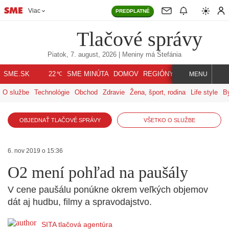
Viac
PREDPLATNÉ
Tlačové správy
Piatok, 7. august, 2026
| Meniny má
Štefánia
℃
SME.SK
SME MINÚTA
DOMOV
REGIÓNY
INDEX
SVET
22
MENU
O službe
Technológie
Obchod
Zdravie
Žena, šport, rodina
Life style
B
OBJEDNAŤ TLAČOVÉ SPRÁVY
VŠETKO O SLUŽBE
6. nov 2019 o 15:36
O2 mení pohľad na paušály
V cene paušálu ponúkne okrem veľkých objemov
dát aj hudbu, filmy a spravodajstvo.
SITA tlačová agentúra