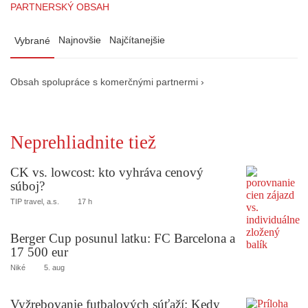
PARTNERSKÝ OBSAH
Najnovšie
Najčítanejšie
Vybrané
Obsah spolupráce s komerčnými partnermi ›
Neprehliadnite tiež
CK vs. lowcost: kto vyhráva cenový
súboj?
TIP travel, a.s.
17 h
Berger Cup posunul latku: FC Barcelona a
17 500 eur
Niké
5. aug
Vyžrebovanie futbalových súťaží: Kedy