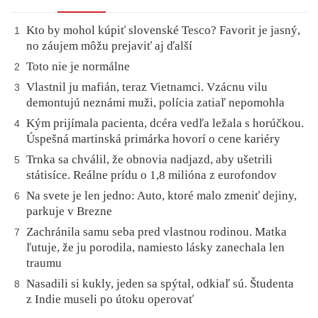
Kto by mohol kúpiť slovenské Tesco? Favorit je jasný,
1
no záujem môžu prejaviť aj ďalší
Toto nie je normálne
2
Vlastnil ju mafián, teraz Vietnamci. Vzácnu vilu
3
demontujú neznámi muži, polícia zatiaľ nepomohla
Kým prijímala pacienta, dcéra vedľa ležala s horúčkou.
4
Úspešná martinská primárka hovorí o cene kariéry
Trnka sa chválil, že obnovia nadjazd, aby ušetrili
5
státisíce. Reálne prídu o 1,8 milióna z eurofondov
Na svete je len jedno: Auto, ktoré malo zmeniť dejiny,
6
parkuje v Brezne
Zachránila samu seba pred vlastnou rodinou. Matka
7
ľutuje, že ju porodila, namiesto lásky zanechala len
traumu
Nasadili si kukly, jeden sa spýtal, odkiaľ sú. Študenta
8
z Indie museli po útoku operovať