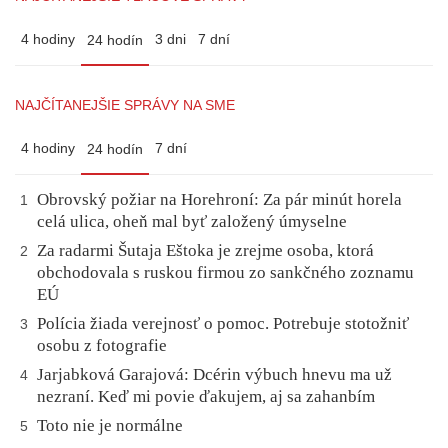
4 hodiny
3 dni
7 dní
24 hodín
NAJČÍTANEJŠIE SPRÁVY NA SME
4 hodiny
7 dní
24 hodín
Obrovský požiar na Horehroní: Za pár minút horela
1
celá ulica, oheň mal byť založený úmyselne
Za radarmi Šutaja Eštoka je zrejme osoba, ktorá
2
obchodovala s ruskou firmou zo sankčného zoznamu
EÚ
Polícia žiada verejnosť o pomoc. Potrebuje stotožniť
3
osobu z fotografie
Jarjabková Garajová: Dcérin výbuch hnevu ma už
4
nezraní. Keď mi povie ďakujem, aj sa zahanbím
Toto nie je normálne
5