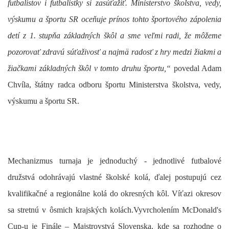
futbalistov i futbalistky si zasúťažiť. Ministerstvo školstva, vedy,
výskumu a športu SR oceňuje prínos tohto športového zápolenia
detí z 1. stupňa základných škôl a sme veľmi radi, že môžeme
pozorovať zdravú súťaživosť a najmä radosť z hry medzi žiakmi a
žiačkami základných škôl v tomto druhu športu,
“
povedal Adam
Chvíla, štátny radca odboru športu Ministerstva školstva, vedy,
výskumu a športu SR.
Mechanizmus turnaja je jednoduchý - jednotlivé futbalové
družstvá odohrávajú vlastné školské kolá, ďalej postupujú cez
kvalifikačné a regionálne kolá do okresných kôl. Víťazi okresov
sa stretnú v ôsmich krajských kolách.Vyvrcholením McDonald's
Cup-u je Finále – Majstrovstvá Slovenska, kde sa rozhodne o