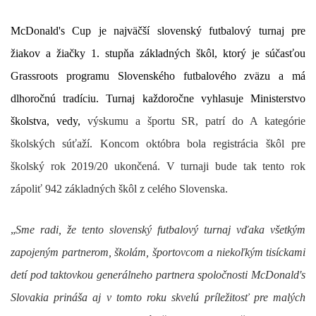
McDonald's Cup je najväčší slovenský futbalový turnaj pre
žiakov a žiačky 1. stupňa základných škôl, ktorý je súčasťou
Grassroots programu Slovenského futbalového zväzu a má
dlhoročnú tradíciu. Turnaj každoročne vyhlasuje Ministerstvo
školstva, vedy,
výskumu a športu SR, patrí do A kategórie
školských súťaží. Koncom októbra bola registrácia škôl pre
školský rok 2019/20 ukončená. V turnaji bude tak tento rok
zápoliť
942 základných škôl z celého Slovenska
.
„
Sme radi, že tento slovenský futbalový turnaj vďaka všetkým
zapojeným partnerom, školám, športovcom a niekoľkým tisíckami
detí pod taktovkou generálneho partnera spoločnosti McDonald's
Slovakia prináša aj v tomto roku skvelú príležitosť pre malých