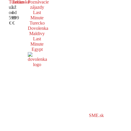
Turecko
Taliansko
Poznávacie
už
už
zájazdy
od
od
Last
599
699
Minute
€
€
Turecko
Dovolenka
Maldivy
Last
Minute
Egypt
SME.sk