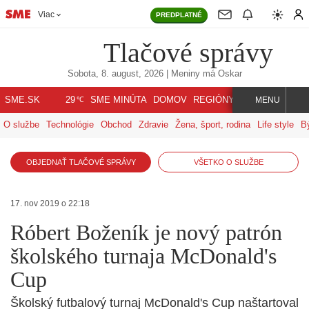
Viac
PREDPLATNÉ
Tlačové správy
Sobota, 8. august, 2026
| Meniny má
Oskar
℃
SME.SK
SME MINÚTA
DOMOV
REGIÓNY
INDEX
SVET
29
MENU
O službe
Technológie
Obchod
Zdravie
Žena, šport, rodina
Life style
B
OBJEDNAŤ TLAČOVÉ SPRÁVY
VŠETKO O SLUŽBE
17. nov 2019 o 22:18
Róbert Boženík je nový patrón
školského turnaja McDonald's
Cup
Školský futbalový turnaj McDonald's Cup naštartoval