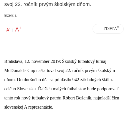
svoj 22. ročník prvým školským dňom.
Inzercia
+
A
-
ZDIEĽAŤ
A
|
Bratislava, 12. november 2019: Školský futbalový turnaj
McDonald's Cup naštartoval svoj 22. ročník prvým školským
dňom. Do dnešného dňa sa prihlásilo 942 základných škôl z
celého Slovenska. Ďalších malých futbalistov bude podporovať
tento rok nový futbalový patrón Róbert Boženík, najmladší člen
slovenskej A reprezentácie.