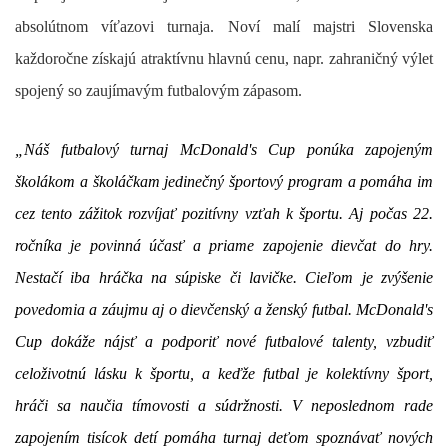
absolútnom víťazovi turnaja. Noví malí majstri Slovenska
každoročne získajú atraktívnu hlavnú cenu, napr. zahraničný výlet
spojený so zaujímavým futbalovým zápasom.
„Náš futbalový turnaj McDonald's Cup ponúka zapojeným
školákom a školáčkam jedinečný športový program a pomáha im
cez tento zážitok rozvíjať pozitívny vzťah k športu. Aj počas 22.
ročníka je povinná účasť a priame zapojenie dievčat do hry.
Nestačí iba hráčka na súpiske či lavičke. Cieľom je zvýšenie
povedomia a záujmu aj o dievčenský a ženský futbal. McDonald's
Cup dokáže nájsť a podporiť nové futbalové talenty, vzbudiť
celoživotnú lásku k športu, a keďže futbal je kolektívny šport,
hráči sa naučia tímovosti a súdržnosti. V neposlednom rade
zapojením tisícok detí pomáha turnaj deťom spoznávať nových