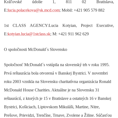
Kráľovské údolie 1, 811 02 Bratislava,
E:
lucia.polacekova@sk.mcd.com
; Mobil: +421 905 579 882
1st CLASS AGENCY:Lucia Kotyian, Project Executive,
E:
kotyian.lucia@1stclass.sk
; M: +421 911 962 629
O spoločnosti McDonald´s Slovensko
Spoločnosť McDonald´s vstúpila na slovenský trh v roku 1995.
Prvá reštaurácia bola otvorená v Banskej Bystrici. V novembri
roku 2003 vznikla na Slovensku charitatívna organizácia Ronald
McDonald House Charities. Aktuálne je na Slovensku 31
reštaurácií, z ktorých je 15 v Bratislave a ostatných 16 v Banskej
Bystrici, Košiciach, Liptovskom Mikuláši, Martine, Nitre,
Prešove, Prievidzi, Trenčíne, Trnave, Zvolene a Žiline. Súčasťou