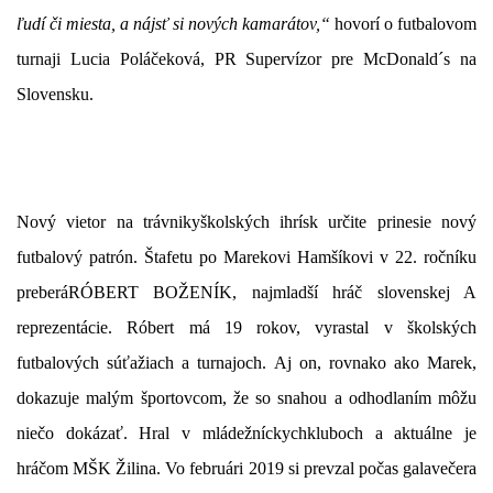
ľudí či miesta, a nájsť si nových kamarátov,“
hovorí o futbalovom
turnaji Lucia Poláčeková, PR Supervízor pre McDonald´s na
Slovensku.
Nový vietor na trávnikyškolských ihrísk určite prinesie nový
futbalový patrón. Štafetu po Marekovi Hamšíkovi v 22. ročníku
preberá
RÓBERT BOŽENÍK
, najmladší hráč slovenskej A
reprezentácie. Róbert má 19 rokov, vyrastal v školských
futbalových súťažiach a turnajoch. Aj on, rovnako ako Marek,
dokazuje malým športovcom, že so snahou a odhodlaním môžu
niečo dokázať. Hral v mládežníckychkluboch a aktuálne je
hráčom MŠK Žilina. Vo februári 2019 si prevzal počas galavečera