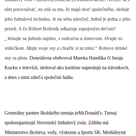
ním porovnávať, no zdá sa mu, že majú dosť spoločného, sleduje
jeho futbalovú techniku
. Je na seba náročný, futbal je jedna z jeho
priorít. A čo Róbert Boženík odkazuje zapojeným deťom?
„Venujte sa futbalu naplno, s radosťou a úsmevom. Hrajte so
srdiečkom. Majte svoje sny a choďte si za nimi.“
Robove detské
sny sa plnia.
Donedávna obdivoval Mareka Hamšíka či Juraja
Kucku v televízii, sledoval ako kariérne napredujú na trávnikoch,
a dnes s nimi zdieľa spoločnú šatňu.
Generálny partner školského turnaja je
McDonald's.
Turnaj
spoluorganizujú
Slovenský futbalový zväz
. Záštitu má
Ministerstvo školstva, vedy, výskumu a športu SR
. Mediálnymi