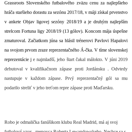
Grassroots Slovenského futbalového zväzu cenu za najlepšieho
hráča staršieho dorastu za sezónu 2017/18, v máji získal prvenstvo
v ankete Objav ligovej sezóny 2018/19 a je druhým najlepším
strelcom Fortuna ligy 2018/19 (13 gólov). Koncom mája úspešne
zmaturoval. Začiatkom júna sa hlásil trénerovi Pavlovi Hapalovi
na svojom prvom zraze reprezentačného Á-čka. V tíme slovenskej
reprezentácie j
e najmladší, jeho štart čakal málokto.
V júni 2019
debutoval v kvalifikačnom zápase proti
Jordánsku
. Odvtedy
nastupuje v každom zápase. Prvý reprezentačný gól sa mu
podarilo streliť v jeho treťom repre zápase proti Maďarsku.
Robo
je odmalička fanúšikom klubu Real Madrid,
má aj svoj
futbalový vzor - menovca
Roberta Lewandowskeho. Nechce sa s