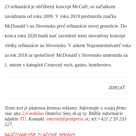
23 reštaurácií je obľúbený koncept McCafé, so začiatkom
zavádzania od roku 2009. V roku 2019 predstavila značka
McDonald´s na Slovensku prvé reštaurácie novej generácie. Do
konca roku 2020 budú mať zavedený tento inovatívny koncept
všetky reštaurácie na Slovensku. V ankete Najzamestnávateľ roka
za rok 2018 sa spoločnosť McDonald´s Slovensko umiestnila na
1. mieste v kategórii Cestovný ruch, gastro, hotelierstvo.
ZDIEĽAŤ
Tento text je platenou formou reklamy. Informujte o svojej firme
viac ako
2,6 milióna
čitateľov Sme.sk aj vy. Bližšie informácie
nájdete
TU
. Kontakt:
internet@petitpress.sk
; tel:+421 2 59 233
227.
NAJČÍTANEJŠIE TLAČOVÉ SPRÁVY