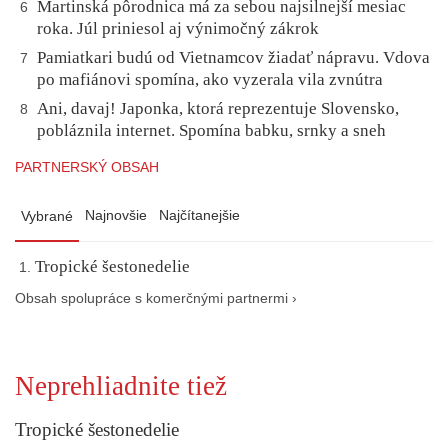
Martinská pôrodnica má za sebou najsilnejší mesiac
6
roka. Júl priniesol aj výnimočný zákrok
Pamiatkari budú od Vietnamcov žiadať nápravu. Vdova
7
po mafiánovi spomína, ako vyzerala vila zvnútra
Ani, davaj! Japonka, ktorá reprezentuje Slovensko,
8
pobláznila internet. Spomína babku, srnky a sneh
PARTNERSKÝ OBSAH
Najnovšie
Najčítanejšie
Vybrané
Tropické šestonedelie
Obsah spolupráce s komerčnými partnermi ›
Neprehliadnite tiež
Tropické šestonedelie