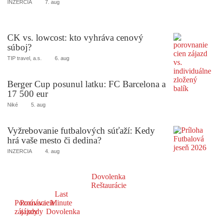
INZERCIA
7. aug
CK vs. lowcost: kto vyhráva cenový
súboj?
TIP travel, a.s.
6. aug
Berger Cup posunul latku: FC Barcelona a
17 500 eur
Niké
5. aug
Vyžrebovanie futbalových súťaží: Kedy
hrá vaše mesto či dedina?
INZERCIA
4. aug
Dovolenka
Reštaurácie
Last
Poznávacie
Poznávacie
Minute
zájazdy
zájazdy
Dovolenka