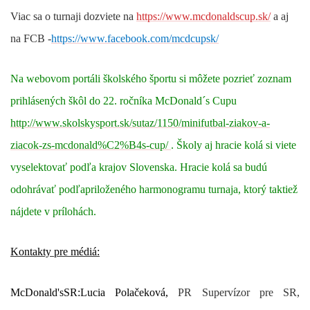
Viac sa o turnaji dozviete na
https://www.mcdonaldscup.sk/
a aj
na FCB -
https://www.facebook.com/mcdcupsk/
Na webovom portáli školského športu si môžete pozrieť
zoznam
prihlásených škôl do 22. ročníka McDonald´s Cupu
http://www.skolskysport.sk/sutaz/1150/minifutbal-ziakov-a-
ziacok-zs-mcdonald%C2%B4s-cup/
. Školy aj hracie kolá si viete
vyselektovať podľa krajov Slovenska. Hracie kolá sa budú
odohrávať podľa
priloženého harmonogramu turnaja
, ktorý taktiež
nájdete v prílohách.
Kontakty pre médiá:
McDonald'sSR:Lucia Polačeková,
PR Supervízor pre SR,