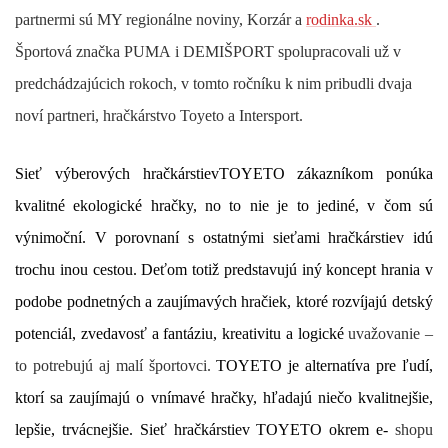
partnermi sú MY regionálne noviny, Korzár a
rodinka.sk
.
Športová značka
PUMA
i
DEMIŠPORT
spolupracovali už v
predchádzajúcich rokoch, v tomto ročníku k nim pribudli dvaja
noví partneri, hračkárstvo
Toyeto
a
Intersport
.
Sieť výberových hračkárstiev
TOYETO
zákazníkom ponúka
kvalitné ekologické hračky, no to nie je to jediné, v čom sú
výnimoční. V porovnaní s ostatnými sieťami hračkárstiev idú
trochu inou cestou. Deťom totiž predstavujú iný koncept hrania v
podobe podnetných a zaujímavých hračiek, ktoré rozvíjajú detský
potenciál, zvedavosť a fantáziu, kreativitu a logické
uvažovanie –
to potrebujú aj malí športovci.
TOYETO je alternatíva pre ľudí,
ktorí sa zaujímajú o vnímavé hračky, hľadajú niečo kvalitnejšie,
lepšie, trvácnejšie. Sieť hračkárstiev TOYETO okrem e-
shopu