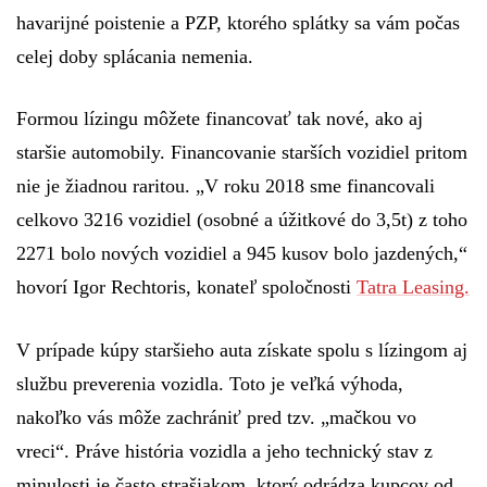
havarijné poistenie a PZP, ktorého splátky sa vám počas
celej doby splácania nemenia.
Formou lízingu môžete financovať tak nové, ako aj
staršie automobily. Financovanie starších vozidiel pritom
nie je žiadnou raritou. „V roku 2018 sme financovali
celkovo 3216 vozidiel (osobné a úžitkové do 3,5t) z toho
2271 bolo nových vozidiel a 945 kusov bolo jazdených,“
hovorí
Igor Rechtoris, konateľ spoločnosti
Tatra Leasing.
V prípade kúpy staršieho auta získate spolu s lízingom aj
službu preverenia vozidla
. Toto je veľká výhoda,
nakoľko vás môže zachrániť pred tzv. „mačkou vo
vreci“. Práve história vozidla a jeho technický stav z
minulosti je často strašiakom, ktorý odrádza kupcov od