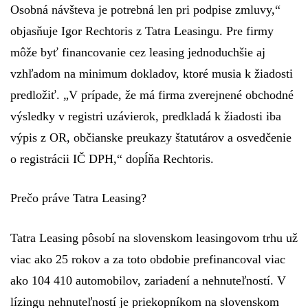
Osobná návšteva je potrebná len pri podpise zmluvy,“
objasňuje Igor Rechtoris z Tatra Leasingu. Pre firmy
môže byť financovanie cez leasing jednoduchšie aj
vzhľadom na minimum dokladov, ktoré musia k žiadosti
predložiť. „V prípade, že má firma zverejnené obchodné
výsledky v registri uzávierok, predkladá k žiadosti iba
výpis z OR, občianske preukazy štatutárov a osvedčenie
o registrácii IČ DPH,“ dopĺňa Rechtoris.
Prečo práve Tatra Leasing?
Tatra Leasing pôsobí na slovenskom leasingovom trhu už
viac ako 25 rokov a za toto obdobie prefinancoval viac
ako
104 410
automobilov, zariadení a nehnuteľností. V
lízingu nehnuteľností je priekopníkom na slovenskom