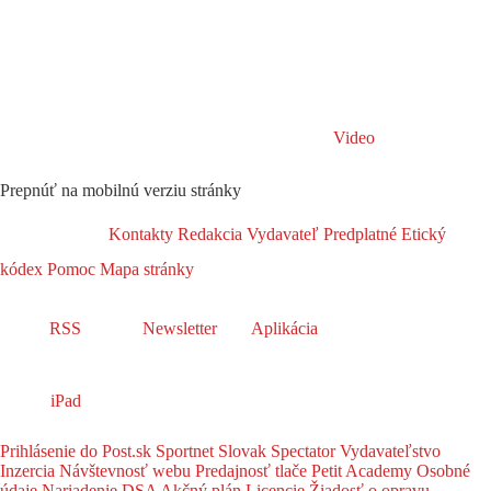
Video
Prepnúť na mobilnú verziu stránky
Kontakty
Redakcia
Vydavateľ
Predplatné
Etický
kódex
Pomoc
Mapa stránky
RSS
Newsletter
Aplikácia
iPad
Prihlásenie do Post.sk
Sportnet
Slovak Spectator
Vydavateľstvo
Inzercia
Návštevnosť webu
Predajnosť tlače
Petit Academy
Osobné
údaje
Nariadenie DSA
Akčný plán
Licencie
Žiadosť o opravu