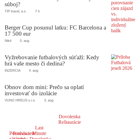
súboj?
TIP travel, a.s.
7 h
Berger Cup posunul latku: FC Barcelona a
17 500 eur
Niké
5. aug
Vyžrebovanie futbalových súťaží: Kedy
hrá vaše mesto či dedina?
INZERCIA
4. aug
Obnov dom mini: Prečo sa oplatí
investovať do izolácie
VUNO HREUS s.r.o.
3. aug
Dovolenka
Reštaurácie
Last
Poznávacie
Poznávacie
Minute
zájazdy
zájazdy
Dovolenka