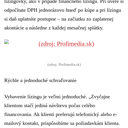
lízingovky, ako v prípade finančného lízingu. Pri úvere si
odpočítate DPH jednorázovo hneď po kúpe a pri lízingu
si daň uplatníte postupne – na začiatku zo zaplatenej
akontácie a následne z každej mesačnej splátky.
(zdroj: Profimedia.sk)
Rýchle a jednoduché schvaľovanie
Vybavenie lízingu je veľmi jednoduché. „Zvyčajne
klientom stačí jediná návštevu počas celého
financovania. Ak klienti preferujú telefonický alebo e-
mailový kontakt, prispôsobíme sa požiadavkám klienta.