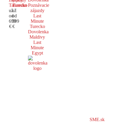
Taliansko
Turecko
Poznávacie
už
už
zájazdy
od
od
Last
699
599
Minute
€
€
Turecko
Dovolenka
Maldivy
Last
Minute
Egypt
SME.sk