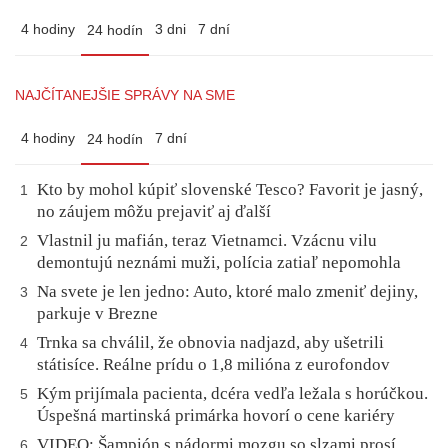
4 hodiny
3 dni
7 dní
24 hodín
NAJČÍTANEJŠIE SPRÁVY NA SME
4 hodiny
7 dní
24 hodín
Kto by mohol kúpiť slovenské Tesco? Favorit je jasný,
1
no záujem môžu prejaviť aj ďalší
Vlastnil ju mafián, teraz Vietnamci. Vzácnu vilu
2
demontujú neznámi muži, polícia zatiaľ nepomohla
Na svete je len jedno: Auto, ktoré malo zmeniť dejiny,
3
parkuje v Brezne
Trnka sa chválil, že obnovia nadjazd, aby ušetrili
4
státisíce. Reálne prídu o 1,8 milióna z eurofondov
Kým prijímala pacienta, dcéra vedľa ležala s horúčkou.
5
Úspešná martinská primárka hovorí o cene kariéry
VIDEO: Šampión s nádormi mozgu so slzami prosí
6