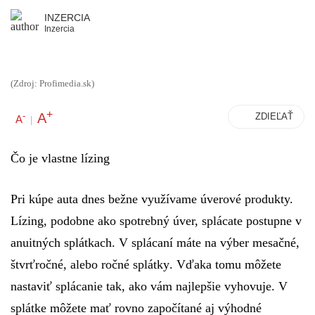
INZERCIA
Inzercia
(Zdroj: Profimedia.sk)
+
A
-
ZDIEĽAŤ
A
|
Čo je vlastne lízing
Pri kúpe auta dnes bežne využívame úverové produkty.
Lízing, podobne ako spotrebný úver, splácate postupne v
anuitných splátkach. V splácaní máte na výber
mesačné,
štvrťročné, alebo ročné splátky
. Vďaka tomu môžete
nastaviť splácanie tak, ako vám najlepšie vyhovuje. V
splátke môžete mať rovno započítané aj výhodné