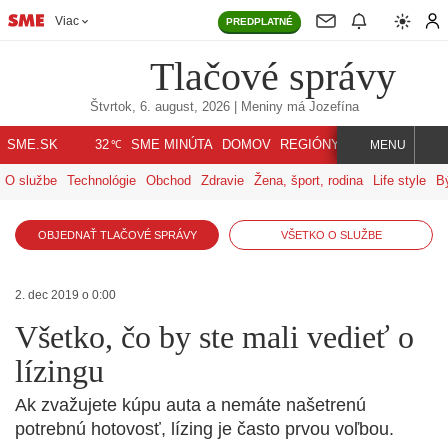
Viac
PREDPLATNÉ
Tlačové správy
Štvrtok, 6. august, 2026
| Meniny má
Jozefína
℃
SME.SK
SME MINÚTA
DOMOV
REGIÓNY
INDEX
SVET
32
MENU
O službe
Technológie
Obchod
Zdravie
Žena, šport, rodina
Life style
B
OBJEDNAŤ TLAČOVÉ SPRÁVY
VŠETKO O SLUŽBE
2. dec 2019 o 0:00
Všetko, čo by ste mali vedieť o
lízingu
Ak zvažujete kúpu auta a nemáte našetrenú
potrebnú hotovosť, lízing je často prvou voľbou.