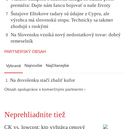
premiéra: Dajte nám šancu bojovať o naše životy
Šutajove Eštokove radary sú údajne z Cypru, ale
7
výrobca má slovenskú stopu. Technicky sa takmer
zhodujú s ruskými
Na Slovensku vzniká nový nedostatkový tovar: dobrý
8
remeselník
PARTNERSKÝ OBSAH
Najnovšie
Najčítanejšie
Vybrané
Na dovolenku stačí zbaliť kufor
Obsah spolupráce s komerčnými partnermi ›
Neprehliadnite tiež
CK vs. lowcost: kto vyhráva cenový