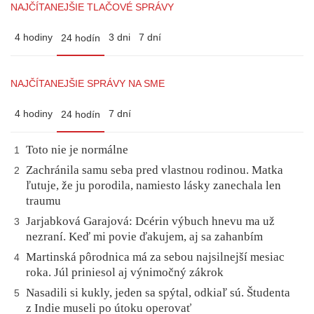
NAJČÍTANEJŠIE TLAČOVÉ SPRÁVY
4 hodiny
3 dni
7 dní
24 hodín
NAJČÍTANEJŠIE SPRÁVY NA SME
4 hodiny
7 dní
24 hodín
Toto nie je normálne
1
Zachránila samu seba pred vlastnou rodinou. Matka
2
ľutuje, že ju porodila, namiesto lásky zanechala len
traumu
Jarjabková Garajová: Dcérin výbuch hnevu ma už
3
nezraní. Keď mi povie ďakujem, aj sa zahanbím
Martinská pôrodnica má za sebou najsilnejší mesiac
4
roka. Júl priniesol aj výnimočný zákrok
Nasadili si kukly, jeden sa spýtal, odkiaľ sú. Študenta
5
z Indie museli po útoku operovať