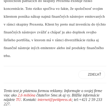
spoločností patriacich do skupiny Proxenta existuje riziko
koncentrácie. Toto riziko spočíva vo fakte, že spoločnosť svojim
klientom ponúka nákup najmä finančných nástrojov emitovaných
v rámci skupiny Proxenta. Klient by preto mal investíciu do týchto
finančných nástrojov zvážiť a chápať ju ako doplnok svojho
širšieho portfólia, v ktorom má v rámci diverzifikácie rizika aj
finančné nástroje iných emitentov alebo iné produkty finančného
trhu.
ZDIEĽAŤ
Tento text je platenou formou reklamy. Informujte o svojej firme
viac ako
2,6 milióna
čitateľov Sme.sk aj vy. Bližšie informácie
nájdete
TU
. Kontakt:
internet@petitpress.sk
; tel:+421 2 59 233
227.