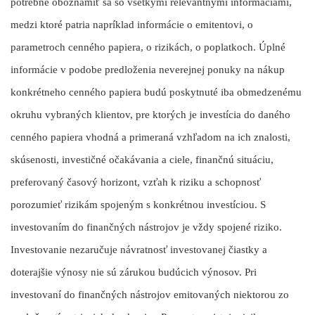
potrebné oboznámiť sa so všetkými relevantnými informáciami,
medzi ktoré patria napríklad informácie o emitentovi, o
parametroch cenného papiera, o rizikách, o poplatkoch. Úplné
informácie v podobe predloženia neverejnej ponuky na nákup
konkrétneho cenného papiera budú poskytnuté iba obmedzenému
okruhu vybraných klientov, pre ktorých je investícia do daného
cenného papiera vhodná a primeraná vzhľadom na ich znalosti,
skúsenosti, investičné očakávania a ciele, finančnú situáciu,
preferovaný časový horizont, vzťah k riziku a schopnosť
porozumieť rizikám spojeným s konkrétnou investíciou. S
investovaním do finančných nástrojov je vždy spojené riziko.
Investovanie nezaručuje návratnosť investovanej čiastky a
doterajšie výnosy nie sú zárukou budúcich výnosov. Pri
investovaní do finančných nástrojov emitovaných niektorou zo