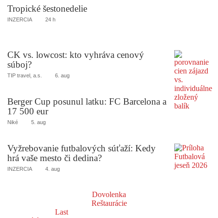
Tropické šestonedelie
INZERCIA
24 h
CK vs. lowcost: kto vyhráva cenový
súboj?
TIP travel, a.s.
6. aug
Berger Cup posunul latku: FC Barcelona a
17 500 eur
Niké
5. aug
Vyžrebovanie futbalových súťaží: Kedy
hrá vaše mesto či dedina?
INZERCIA
4. aug
Dovolenka
Reštaurácie
Last