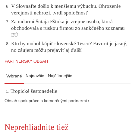
V Slovnafte došlo k menšiemu výbuchu. Ohrozenie
6
verejnosti nehrozí, tvrdí spoločnosť
Za radarmi Šutaja Eštoka je zrejme osoba, ktorá
7
obchodovala s ruskou firmou zo sankčného zoznamu
EÚ
Kto by mohol kúpiť slovenské Tesco? Favorit je jasný,
8
no záujem môžu prejaviť aj ďalší
PARTNERSKÝ OBSAH
Najnovšie
Najčítanejšie
Vybrané
Tropické šestonedelie
Obsah spolupráce s komerčnými partnermi ›
Neprehliadnite tiež