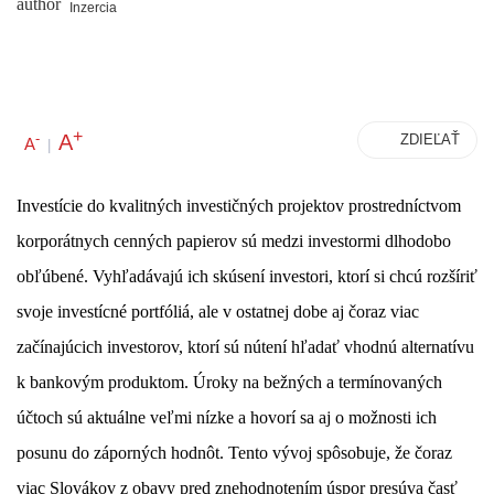
Inzercia
+
A
-
ZDIEĽAŤ
A
|
Investície do kvalitných investičných projektov prostredníctvom
korporátnych cenných papierov sú medzi investormi dlhodobo
obľúbené. Vyhľadávajú ich skúsení investori, ktorí si chcú
rozšíriť
svoje investícné portfóliá
, ale v ostatnej dobe aj čoraz viac
začínajúcich investorov, ktorí sú nútení hľadať
vhodnú alternatívu
k bankovým produktom
. Úroky na bežných a termínovaných
účtoch sú aktuálne veľmi nízke a hovorí sa aj o možnosti ich
posunu do záporných hodnôt. Tento vývoj spôsobuje, že čoraz
viac Slovákov z obavy pred znehodnotením úspor presúva časť