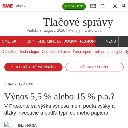
Viac
PREDPLATNÉ
Tlačové správy
Piatok, 7. august, 2026
| Meniny má
Štefánia
℃
SME.SK
SME MINÚTA
DOMOV
REGIÓNY
INDEX
SVET
28
MENU
O službe
Technológie
Obchod
Zdravie
Žena, šport, rodina
Life style
B
OBJEDNAŤ TLAČOVÉ SPRÁVY
VŠETKO O SLUŽBE
3. dec 2019 o 0:00
Výnos 5,5 % alebo 15 % p.a.?
V Proxente sa výška výnosu mení podľa výšky a
dĺžky investície a podľa typu cenného papiera.
INZERCIA