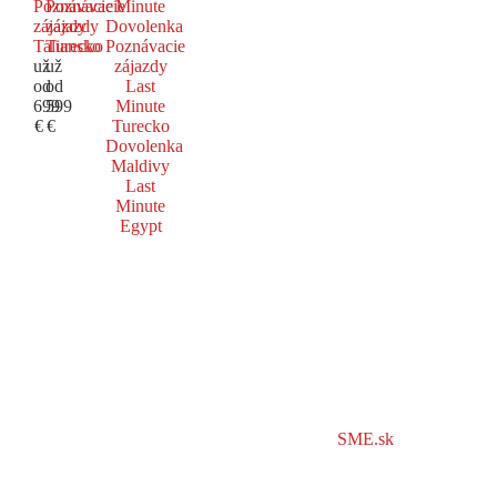
Poznávacie
Poznávacie
Minute
zájazdy
zájazdy
Dovolenka
Taliansko
Turecko
Poznávacie
už
už
zájazdy
od
od
Last
699
599
Minute
€
€
Turecko
Dovolenka
Maldivy
Last
Minute
Egypt
SME.sk