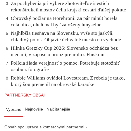
Za pochybenia pri výbere zhotoviteľov šiestich
3
rekonštrukcií mostov čelia krajskí cestári ďalšej pokute
Obrovský požiar na Horehroní: Za pár minút horela
4
celá ulica, oheň mal byť založený úmyselne
Najhlbšia tiesňava na Slovensku, vyše sto jaskýň,
5
chladivý potok. Objavte úchvatné miesto na východe
Hlinka Gretzky Cup 2026: Slovensko odchádza bez
6
medailí, v zápase o bronz prehralo s Fínskom
Polícia žiada verejnosť o pomoc. Potrebuje stotožniť
7
osobu z fotografie
Robbie Williams ovládol Lovestream. Z rebela je tatko,
8
ktorý šou premenil na obrovské karaoke
PARTNERSKÝ OBSAH
Najnovšie
Najčítanejšie
Vybrané
Obsah spolupráce s komerčnými partnermi ›