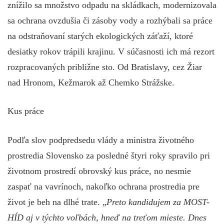
znížilo sa množstvo odpadu na skládkach, modernizovala
sa ochrana ovzdušia či zásoby vody a rozhýbali sa práce
na odstraňovaní starých ekologických záťaží, ktoré
desiatky rokov trápili krajinu. V súčasnosti ich má rezort
rozpracovaných približne sto. Od Bratislavy, cez Žiar
nad Hronom, Kežmarok až Chemko Strážske.
Kus práce
Podľa slov podpredsedu vlády a ministra životného
prostredia Slovensko za posledné štyri roky spravilo pri
životnom prostredí obrovský kus práce, no nesmie
zaspať na vavrínoch, nakoľko ochrana prostredia pre
život je beh na dlhé trate. „
Preto kandidujem za MOST-
HÍD aj v týchto voľbách, hneď na treťom mieste. Dnes