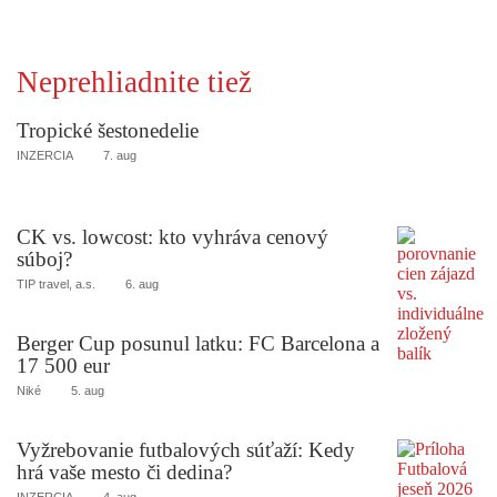
Neprehliadnite tiež
Tropické šestonedelie
INZERCIA
7. aug
CK vs. lowcost: kto vyhráva cenový
súboj?
TIP travel, a.s.
6. aug
Berger Cup posunul latku: FC Barcelona a
17 500 eur
Niké
5. aug
Vyžrebovanie futbalových súťaží: Kedy
hrá vaše mesto či dedina?
INZERCIA
4. aug