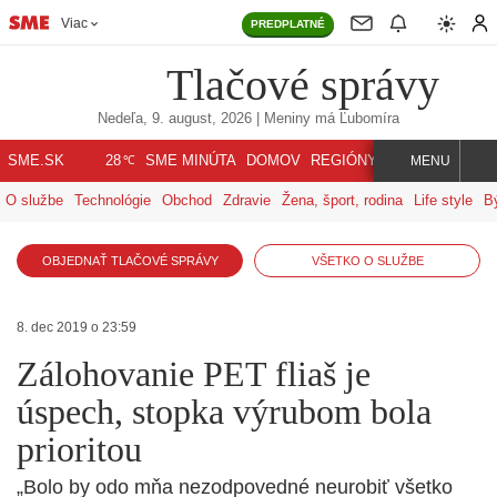
Viac
PREDPLATNÉ
Tlačové správy
Nedeľa, 9. august, 2026
| Meniny má
Ľubomíra
℃
SME.SK
SME MINÚTA
DOMOV
REGIÓNY
INDEX
SVET
28
MENU
O službe
Technológie
Obchod
Zdravie
Žena, šport, rodina
Life style
B
OBJEDNAŤ TLAČOVÉ SPRÁVY
VŠETKO O SLUŽBE
8. dec 2019 o 23:59
Zálohovanie PET fliaš je
úspech, stopka výrubom bola
prioritou
„Bolo by odo mňa nezodpovedné neurobiť všetko