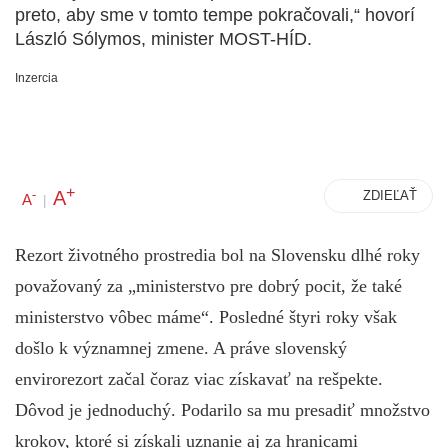
preto, aby sme v tomto tempe pokračovali,“ hovorí
László Sólymos, minister MOST-HÍD.
Inzercia
+
A
-
ZDIEĽAŤ
A
|
Rezort životného prostredia bol na Slovensku dlhé roky
považovaný za „ministerstvo pre dobrý pocit, že také
ministerstvo vôbec máme“. Posledné štyri roky však
došlo k významnej zmene. A práve slovenský
envirorezort začal čoraz viac získavať na rešpekte.
Dôvod je jednoduchý. Podarilo sa mu presadiť množstvo
krokov, ktoré si získali uznanie aj za hranicami