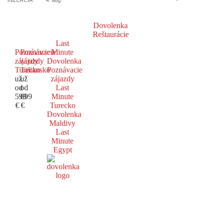
Dovolenka
Reštaurácie
Last
Poznávacie
Poznávacie
Minute
zájazdy
zájazdy
Dovolenka
Turecko
Taliansko
Poznávacie
už
už
zájazdy
od
od
Last
599
699
Minute
€
€
Turecko
Dovolenka
Maldivy
Last
Minute
Egypt