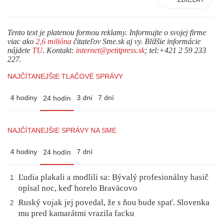
Tento text je platenou formou reklamy. Informujte o svojej firme
viac ako
2,6 milióna
čitateľov Sme.sk aj vy. Bližšie informácie
nájdete
TU
. Kontakt:
internet@petitpress.sk
; tel:+421 2 59 233
227.
NAJČÍTANEJŠIE TLAČOVÉ SPRÁVY
4 hodiny
3 dni
7 dní
24 hodín
NAJČÍTANEJŠIE SPRÁVY NA SME
4 hodiny
7 dní
24 hodín
Ľudia plakali a modlili sa: Bývalý profesionálny hasič
1
opísal noc, keď horelo Braväcovo
Ruský vojak jej povedal, že s ňou bude spať. Slovenka
2
mu pred kamarátmi vrazila facku