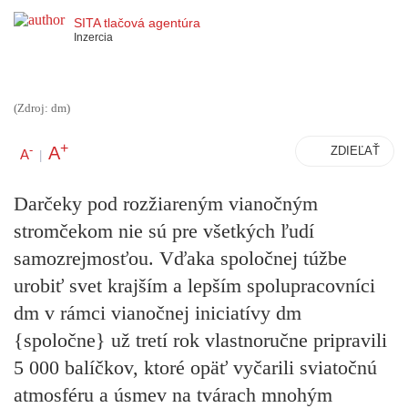
SITA tlačová agentúra
Inzercia
(Zdroj: dm)
+
A
-
ZDIEĽAŤ
A
|
Darčeky pod rozžiareným vianočným
stromčekom nie sú pre všetkých ľudí
samozrejmosťou. Vďaka spoločnej túžbe
urobiť svet krajším a lepším spolupracovníci
dm v rámci vianočnej iniciatívy dm
{spoločne} už tretí rok vlastnoručne pripravili
5 000 balíčkov, ktoré opäť vyčarili sviatočnú
atmosféru a úsmev na tvárach mnohým