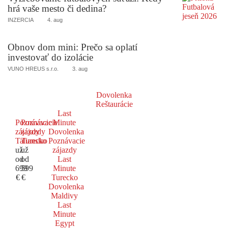
hrá vaše mesto či dedina?
INZERCIA
4. aug
Obnov dom mini: Prečo sa oplatí
investovať do izolácie
VUNO HREUS s.r.o.
3. aug
Dovolenka
Reštaurácie
Last
Poznávacie
Poznávacie
Minute
zájazdy
zájazdy
Dovolenka
Taliansko
Turecko
Poznávacie
už
už
zájazdy
od
od
Last
699
599
Minute
€
€
Turecko
Dovolenka
Maldivy
Last
Minute
Egypt