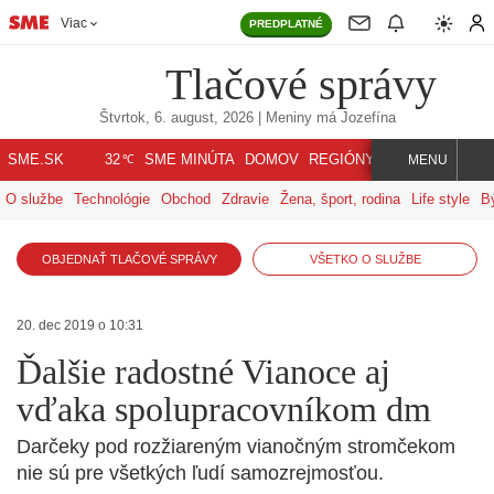
Viac
PREDPLATNÉ
Tlačové správy
Štvrtok, 6. august, 2026
| Meniny má
Jozefína
℃
SME.SK
SME MINÚTA
DOMOV
REGIÓNY
INDEX
SVET
32
MENU
O službe
Technológie
Obchod
Zdravie
Žena, šport, rodina
Life style
B
OBJEDNAŤ TLAČOVÉ SPRÁVY
VŠETKO O SLUŽBE
20. dec 2019 o 10:31
Ďalšie radostné Vianoce aj
vďaka spolupracovníkom dm
Darčeky pod rozžiareným vianočným stromčekom
nie sú pre všetkých ľudí samozrejmosťou.