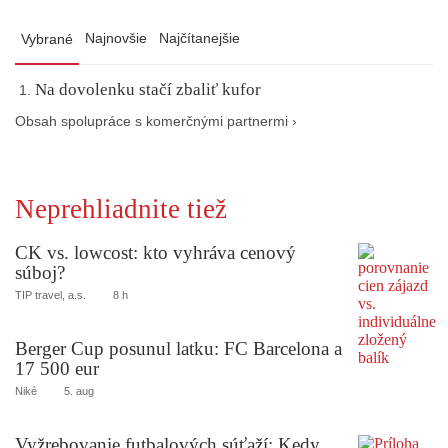
Najnovšie
Najčítanejšie
Vybrané
Na dovolenku stačí zbaliť kufor
Obsah spolupráce s komerčnými partnermi ›
Neprehliadnite tiež
CK vs. lowcost: kto vyhráva cenový
súboj?
TIP travel, a.s.
8 h
Berger Cup posunul latku: FC Barcelona a
17 500 eur
Niké
5. aug
Vyžrebovanie futbalových súťaží: Kedy