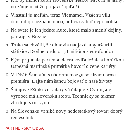
Kto by mohol kúpiť slovenské Tesco? Favorit je jasný,
1
no záujem môžu prejaviť aj ďalší
Vlastnil ju mafián, teraz Vietnamci. Vzácnu vilu
2
demontujú neznámi muži, polícia zatiaľ nepomohla
Na svete je len jedno: Auto, ktoré malo zmeniť dejiny,
3
parkuje v Brezne
Trnka sa chválil, že obnovia nadjazd, aby ušetrili
4
státisíce. Reálne prídu o 1,8 milióna z eurofondov
Kým prijímala pacienta, dcéra vedľa ležala s horúčkou.
5
Úspešná martinská primárka hovorí o cene kariéry
VIDEO: Šampión s nádormi mozgu so slzami prosí
6
premiéra: Dajte nám šancu bojovať o naše životy
Šutajove Eštokove radary sú údajne z Cypru, ale
7
výrobca má slovenskú stopu. Technicky sa takmer
zhodujú s ruskými
Na Slovensku vzniká nový nedostatkový tovar: dobrý
8
remeselník
PARTNERSKÝ OBSAH