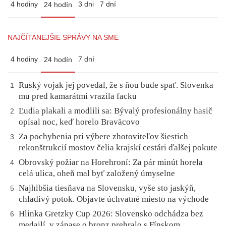
4 hodiny
3 dni
7 dní
24 hodín
NAJČÍTANEJŠIE SPRÁVY NA SME
4 hodiny
7 dní
24 hodín
Ruský vojak jej povedal, že s ňou bude spať. Slovenka
1
mu pred kamarátmi vrazila facku
Ľudia plakali a modlili sa: Bývalý profesionálny hasič
2
opísal noc, keď horelo Braväcovo
Za pochybenia pri výbere zhotoviteľov šiestich
3
rekonštrukcií mostov čelia krajskí cestári ďalšej pokute
Obrovský požiar na Horehroní: Za pár minút horela
4
celá ulica, oheň mal byť založený úmyselne
Najhlbšia tiesňava na Slovensku, vyše sto jaskýň,
5
chladivý potok. Objavte úchvatné miesto na východe
Hlinka Gretzky Cup 2026: Slovensko odchádza bez
6
medailí, v zápase o bronz prehralo s Fínskom