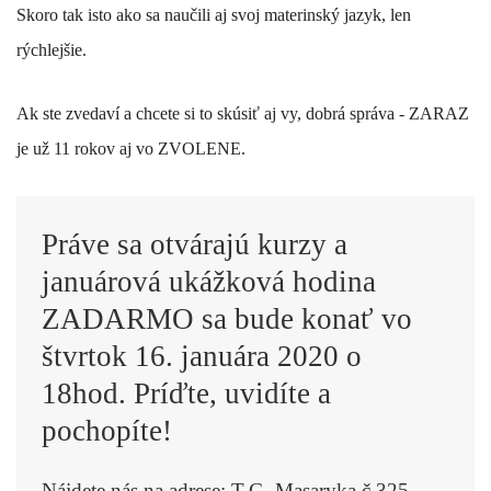
Skoro tak isto ako sa naučili aj svoj materinský jazyk, len
rýchlejšie.
Ak ste zvedaví a chcete si to skúsiť aj vy, dobrá správa - ZARAZ
je už 11 rokov aj vo
ZVOLENE.
Práve sa otvárajú kurzy a
januárová ukážková hodina
ZADARMO sa bude konať vo
štvrtok 16. januára 2020 o
18hod. Príďte, uvidíte a
pochopíte!
Nájdete nás na adrese: T.G. Masaryka č.325,