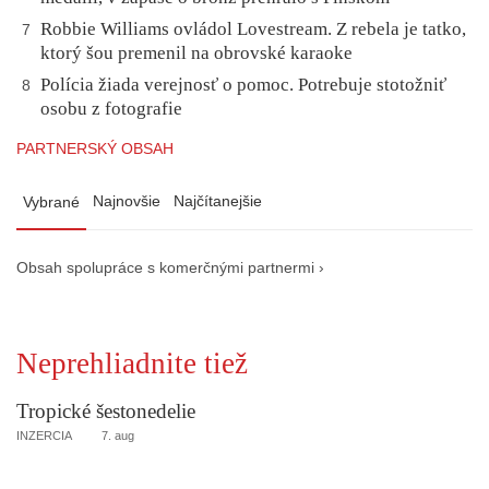
Robbie Williams ovládol Lovestream. Z rebela je tatko,
7
ktorý šou premenil na obrovské karaoke
Polícia žiada verejnosť o pomoc. Potrebuje stotožniť
8
osobu z fotografie
PARTNERSKÝ OBSAH
Najnovšie
Najčítanejšie
Vybrané
Obsah spolupráce s komerčnými partnermi ›
Neprehliadnite tiež
Tropické šestonedelie
INZERCIA
7. aug