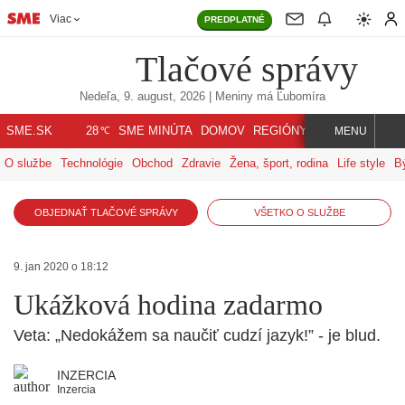
Viac
PREDPLATNÉ
Tlačové správy
Nedeľa, 9. august, 2026
| Meniny má
Ľubomíra
℃
SME.SK
SME MINÚTA
DOMOV
REGIÓNY
INDEX
SVET
28
MENU
O službe
Technológie
Obchod
Zdravie
Žena, šport, rodina
Life style
B
OBJEDNAŤ TLAČOVÉ SPRÁVY
VŠETKO O SLUŽBE
9. jan 2020 o 18:12
Ukážková hodina zadarmo
Veta: „Nedokážem sa naučiť cudzí jazyk!” - je blud.
INZERCIA
Inzercia