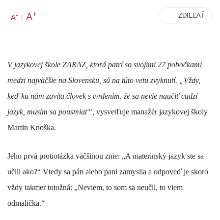
+
A
-
ZDIEĽAŤ
A
|
V jazykovej škole ZARAZ, ktorá patrí so svojimi 27 pobočkami
medzi najväčšie na Slovensku, sú na túto vetu zvyknutí. „Vždy,
keď ku nám zavíta človek s tvrdením, že sa nevie naučiť cudzí
jazyk, musím sa pousmiať“,
vysvetľuje manažér jazykovej školy
Martin Knoška.
Jeho prvá protiotázka väčšinou znie: „A materinský jazyk ste sa
učili ako?“ Vtedy sa pán alebo pani zamyslia a odpoveď je skoro
vždy takmer totožná: „Neviem, to som sa neučil, to viem
odmalička.“