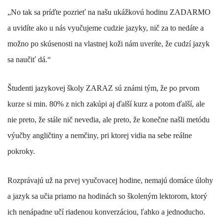
„No tak sa príďte pozrieť na našu
ukážkovú hodinu ZADARMO
a uvidíte ako u nás vyučujeme cudzie jazyky, nič za to nedáte a
možno po skúsenosti na vlastnej koži nám uveríte, že cudzí jazyk
sa naučiť dá.“
Študenti jazykovej školy ZARAZ sú známi tým, že po prvom
kurze si min. 80% z nich zakúpi aj ďalší kurz a potom ďalší, ale
nie preto, že stále nič nevedia, ale preto, že konečne našli metódu
výučby angličtiny a nemčiny, pri ktorej vidia na sebe reálne
pokroky.
Rozprávajú už na prvej vyučovacej hodine, nemajú domáce úlohy
a jazyk sa učia priamo na hodinách so školeným lektorom, ktorý
ich nenápadne učí riadenou konverzáciou, ľahko a jednoducho.