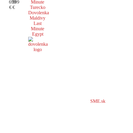
699
599
Minute
€
€
Turecko
Dovolenka
Maldivy
Last
Minute
Egypt
SME.sk