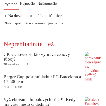
Najnovšie
Najčítanejšie
Vybrané
Na dovolenku stačí zbaliť kufor
Obsah spolupráce s komerčnými partnermi ›
Neprehliadnite tiež
CK vs. lowcost: kto vyhráva cenový
súboj?
TIP travel, a.s.
7 h
Berger Cup posunul latku: FC Barcelona a
17 500 eur
Niké
5. aug
Vyžrebovanie futbalových súťaží: Kedy
hrá vaše mesto či dedina?