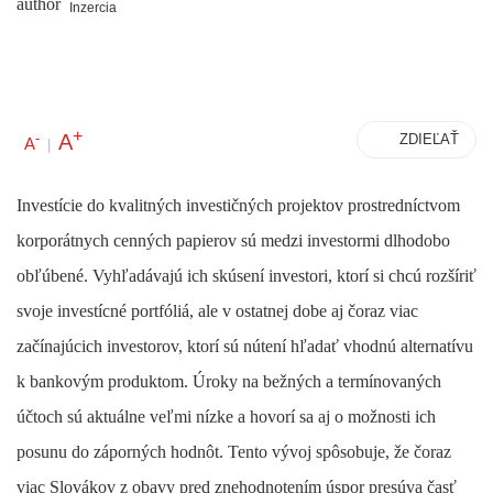
Inzercia
+
A
-
ZDIEĽAŤ
A
|
Investície do kvalitných investičných projektov prostredníctvom
korporátnych cenných papierov sú medzi investormi dlhodobo
obľúbené. Vyhľadávajú ich skúsení investori, ktorí si chcú
rozšíriť
svoje investícné portfóliá
, ale v ostatnej dobe aj čoraz viac
začínajúcich investorov, ktorí sú nútení hľadať
vhodnú alternatívu
k bankovým produktom
. Úroky na bežných a termínovaných
účtoch sú aktuálne veľmi nízke a hovorí sa aj o možnosti ich
posunu do záporných hodnôt. Tento vývoj spôsobuje, že čoraz
viac Slovákov z obavy pred znehodnotením úspor presúva časť