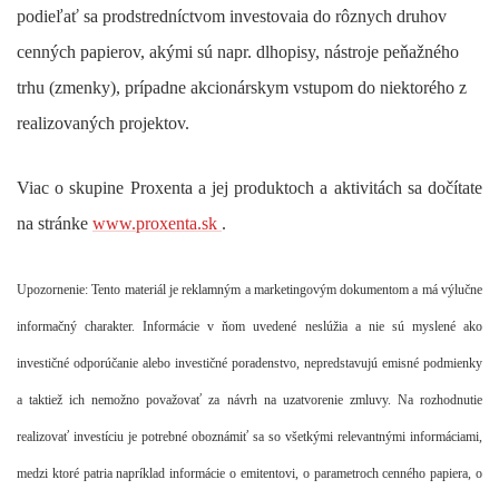
podieľať sa prodstredníctvom investovaia do rôznych druhov
cenných papierov, akými sú napr. dlhopisy, nástroje peňažného
trhu (zmenky), prípadne akcionárskym vstupom do niektorého z
realizovaných projektov.
Viac o skupine Proxenta a jej produktoch a aktivitách sa dočítate
na stránke
www.proxenta.sk
.
Upozornenie: Tento materiál je reklamným a marketingovým dokumentom a má výlučne
informačný charakter. Informácie v ňom uvedené neslúžia a nie sú myslené ako
investičné odporúčanie alebo investičné poradenstvo, nepredstavujú emisné podmienky
a taktiež ich nemožno považovať za návrh na uzatvorenie zmluvy. Na rozhodnutie
realizovať investíciu je potrebné oboznámiť sa so všetkými relevantnými informáciami,
medzi ktoré patria napríklad informácie o emitentovi, o parametroch cenného papiera, o