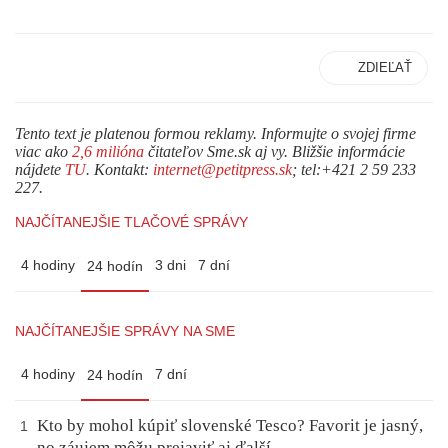
ZDIEĽAŤ
Tento text je platenou formou reklamy. Informujte o svojej firme
viac ako
2,6 milióna
čitateľov Sme.sk aj vy. Bližšie informácie
nájdete
TU
. Kontakt:
internet@petitpress.sk
; tel:+421 2 59 233
227.
NAJČÍTANEJŠIE TLAČOVÉ SPRÁVY
4 hodiny
3 dni
7 dní
24 hodín
NAJČÍTANEJŠIE SPRÁVY NA SME
4 hodiny
7 dní
24 hodín
Kto by mohol kúpiť slovenské Tesco? Favorit je jasný,
1
no záujem môžu prejaviť aj ďalší