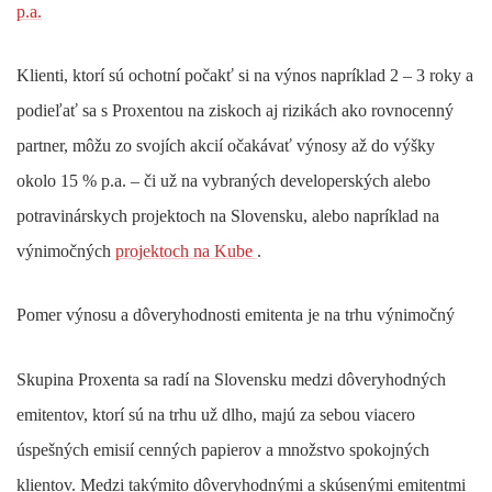
p.a.
Klienti, ktorí sú ochotní počakť si na výnos napríklad 2 – 3 roky a
podieľať sa s Proxentou na ziskoch aj rizikách ako rovnocenný
partner, môžu zo svojích akcií očakávať výnosy až do výšky
okolo 15 % p.a. – či už na vybraných developerských alebo
potravinárskych projektoch na Slovensku, alebo napríklad na
výnimočných
projektoch na Kube
.
Pomer výnosu a dôveryhodnosti emitenta je na trhu výnimočný
Skupina Proxenta sa radí na Slovensku medzi dôveryhodných
emitentov, ktorí sú na trhu už dlho, majú za sebou viacero
úspešných emisií cenných papierov a množstvo spokojných
klientov. Medzi takýmito dôveryhodnými a skúsenými emitentmi