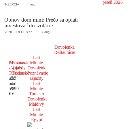
INZERCIA
4. aug
Obnov dom mini: Prečo sa oplatí
investovať do izolácie
VUNO HREUS s.r.o.
3. aug
Dovolenka
Reštaurácie
Last
Poznávacie
Poznávacie
Minute
zájazdy
zájazdy
Dovolenka
Turecko
Taliansko
Poznávacie
už
už
zájazdy
od
od
Last
599
699
Minute
€
€
Turecko
Dovolenka
Maldivy
Last
Minute
Egypt