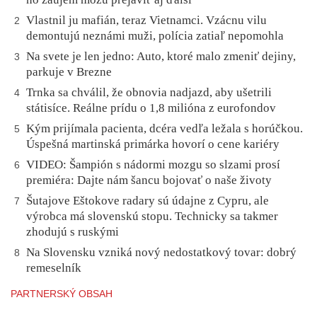
Vlastnil ju mafián, teraz Vietnamci. Vzácnu vilu
2
demontujú neznámi muži, polícia zatiaľ nepomohla
Na svete je len jedno: Auto, ktoré malo zmeniť dejiny,
3
parkuje v Brezne
Trnka sa chválil, že obnovia nadjazd, aby ušetrili
4
státisíce. Reálne prídu o 1,8 milióna z eurofondov
Kým prijímala pacienta, dcéra vedľa ležala s horúčkou.
5
Úspešná martinská primárka hovorí o cene kariéry
VIDEO: Šampión s nádormi mozgu so slzami prosí
6
premiéra: Dajte nám šancu bojovať o naše životy
Šutajove Eštokove radary sú údajne z Cypru, ale
7
výrobca má slovenskú stopu. Technicky sa takmer
zhodujú s ruskými
Na Slovensku vzniká nový nedostatkový tovar: dobrý
8
remeselník
PARTNERSKÝ OBSAH