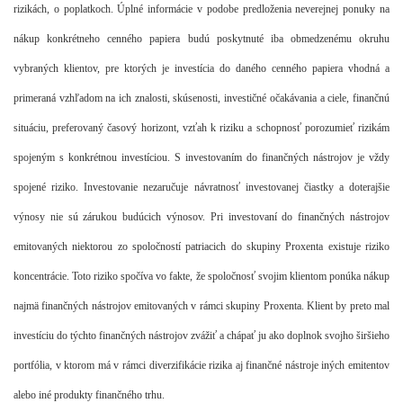
rizikách, o poplatkoch. Úplné informácie v podobe predloženia neverejnej ponuky na
nákup konkrétneho cenného papiera budú poskytnuté iba obmedzenému okruhu
vybraných klientov, pre ktorých je investícia do daného cenného papiera vhodná a
primeraná vzhľadom na ich znalosti, skúsenosti, investičné očakávania a ciele, finančnú
situáciu, preferovaný časový horizont, vzťah k riziku a schopnosť porozumieť rizikám
spojeným s konkrétnou investíciou. S investovaním do finančných nástrojov je vždy
spojené riziko. Investovanie nezaručuje návratnosť investovanej čiastky a doterajšie
výnosy nie sú zárukou budúcich výnosov. Pri investovaní do finančných nástrojov
emitovaných niektorou zo spoločností patriacich do skupiny Proxenta existuje riziko
koncentrácie. Toto riziko spočíva vo fakte, že spoločnosť svojim klientom ponúka nákup
najmä finančných nástrojov emitovaných v rámci skupiny Proxenta. Klient by preto mal
investíciu do týchto finančných nástrojov zvážiť a chápať ju ako doplnok svojho širšieho
portfólia, v ktorom má v rámci diverzifikácie rizika aj finančné nástroje iných emitentov
alebo iné produkty finančného trhu.