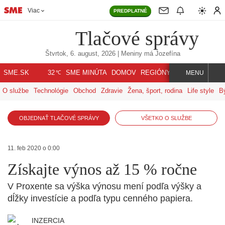
Viac
PREDPLATNÉ
Tlačové správy
Štvrtok, 6. august, 2026
| Meniny má
Jozefína
℃
SME.SK
SME MINÚTA
DOMOV
REGIÓNY
INDEX
SVET
32
MENU
O službe
Technológie
Obchod
Zdravie
Žena, šport, rodina
Life style
B
OBJEDNAŤ TLAČOVÉ SPRÁVY
VŠETKO O SLUŽBE
11. feb 2020 o 0:00
Získajte výnos až 15 % ročne
V Proxente sa výška výnosu mení podľa výšky a
dĺžky investície a podľa typu cenného papiera.
INZERCIA