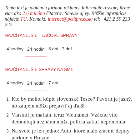
Tento text je platenou formou reklamy. Informujte o svojej firme
viac ako
2,6 milióna
čitateľov Sme.sk aj vy. Bližšie informácie
nájdete
TU
. Kontakt:
internet@petitpress.sk
; tel:+421 2 59 233
227.
NAJČÍTANEJŠIE TLAČOVÉ SPRÁVY
4 hodiny
3 dni
7 dní
24 hodín
NAJČÍTANEJŠIE SPRÁVY NA SME
4 hodiny
7 dní
24 hodín
Kto by mohol kúpiť slovenské Tesco? Favorit je jasný,
1
no záujem môžu prejaviť aj ďalší
Vlastnil ju mafián, teraz Vietnamci. Vzácnu vilu
2
demontujú neznámi muži, polícia zatiaľ nepomohla
Na svete je len jedno: Auto, ktoré malo zmeniť dejiny,
3
parkuje v Brezne