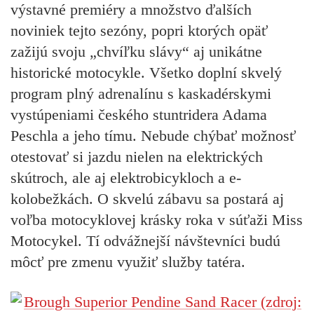
výstavné premiéry a množstvo ďalších
noviniek tejto sezóny, popri ktorých opäť
zažijú svoju „chvíľku slávy“ aj unikátne
historické motocykle.
Všetko doplní skvelý
program plný adrenalínu s kaskadérskymi
vystúpeniami českého stuntridera Adama
Peschla a jeho tímu. Nebude chýbať možnosť
otestovať si jazdu nielen na elektrických
skútroch, ale aj elektrobicykloch a e-
kolobežkách. O skvelú zábavu sa postará aj
voľba motocyklovej krásky roka v súťaži Miss
Motocykel. Tí odvážnejší návštevníci budú
môcť pre zmenu využiť služby tatéra.