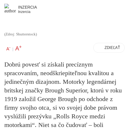
INZERCIA
Inzercia
(Zdroj: Shutterstock)
+
A
-
ZDIEĽAŤ
A
|
Dobrú povesť si získali precíznym
spracovaním, neodškriepiteľnou kvalitou a
jedinečným dizajnom. Motorky legendárnej
britskej značky Brough Superior, ktorú v roku
1919 založil George Brough po odchode z
firmy svojho otca, si vo svojej dobe právom
vyslúžili prezývku „Rolls Royce medzi
motorkami“. Niet sa čo čudovať – boli