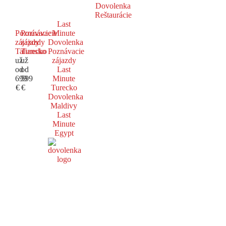
Dovolenka
Reštaurácie
Last
Poznávacie
Poznávacie
Minute
zájazdy
zájazdy
Dovolenka
Taliansko
Turecko
Poznávacie
už
už
zájazdy
od
od
Last
699
599
Minute
€
€
Turecko
Dovolenka
Maldivy
Last
Minute
Egypt