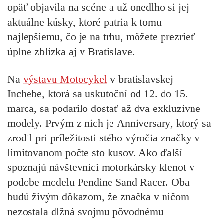
opäť objavila na scéne a už onedlho si jej
aktuálne kúsky, ktoré patria k tomu
najlepšiemu, čo je na trhu, môžete prezrieť
úplne zblízka aj v Bratislave.
Na
výstavu Motocykel
v bratislavskej
Inchebe, ktorá sa uskutoční od 12. do 15.
marca, sa podarilo dostať až dva exkluzívne
modely.
Prvým z nich je
Anniversary
, ktorý sa
zrodil pri príležitosti stého výročia značky v
limitovanom počte sto kusov. Ako ďalší
spoznajú návštevníci motorkársky klenot v
podobe modelu
Pendine Sand Racer
. Oba
budú živým dôkazom, že značka v ničom
nezostala dlžná svojmu pôvodnému