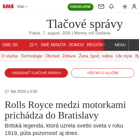
Viac
PREDPLATNÉ
Tlačové správy
Piatok, 7. august, 2026
| Meniny má
Štefánia
℃
SME.SK
SME MINÚTA
DOMOV
REGIÓNY
INDEX
SVET
22
MENU
O službe
Technológie
Obchod
Zdravie
Žena, šport, rodina
Life style
B
OBJEDNAŤ TLAČOVÉ SPRÁVY
VŠETKO O SLUŽBE
27. feb 2020 o 0:00
Rolls Royce medzi motorkami
prichádza do Bratislavy
Britská legenda, ktorá uzrela svetlo sveta v roku
1919, púta pozornosť aj dnes.