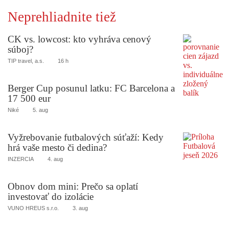
Neprehliadnite tiež
CK vs. lowcost: kto vyhráva cenový
súboj?
TIP travel, a.s.
16 h
Berger Cup posunul latku: FC Barcelona a
17 500 eur
Niké
5. aug
Vyžrebovanie futbalových súťaží: Kedy
hrá vaše mesto či dedina?
INZERCIA
4. aug
Obnov dom mini: Prečo sa oplatí
investovať do izolácie
VUNO HREUS s.r.o.
3. aug