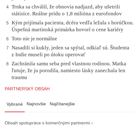
Trnka sa chválil, že obnovia nadjazd, aby ušetrili
4
státisíce. Reálne prídu o 1,8 milióna z eurofondov
Kým prijímala pacienta, dcéra vedľa ležala s horúčkou.
5
Úspešná martinská primárka hovorí o cene kariéry
Toto nie je normálne
6
Nasadili si kukly, jeden sa spýtal, odkiaľ sú. Študenta
7
z Indie museli po útoku operovať
Zachránila samu seba pred vlastnou rodinou. Matka
8
ľutuje, že ju porodila, namiesto lásky zanechala len
traumu
PARTNERSKÝ OBSAH
Najnovšie
Najčítanejšie
Vybrané
Obsah spolupráce s komerčnými partnermi ›