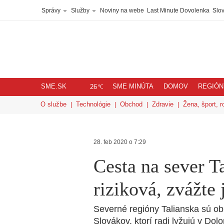
Správy
Služby
Noviny na webe
Last Minute Dovolenka
Slov
SME.SK
SME MINÚTA
DOMOV
REGIÓN
℃
26
O službe
Technológie
Obchod
Zdravie
Žena, šport, r
28. feb 2020 o 7:29
Cesta na sever Ta
riziková, zvážte 
Severné regióny Talianska sú o
Slovákov, ktorí radi lyžujú v Dol