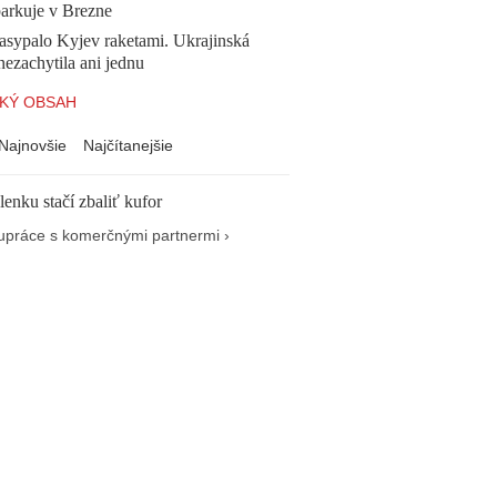
parkuje v Brezne
asypalo Kyjev raketami. Ukrajinská
ezachytila ani jednu
KÝ OBSAH
Najnovšie
Najčítanejšie
enku stačí zbaliť kufor
upráce s komerčnými partnermi ›