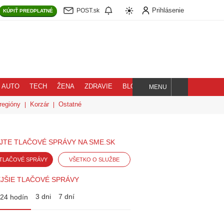
Prihlásenie
POST.sk
KÚPIŤ
PREDPLATNÉ
AUTO
TECH
ŽENA
ZDRAVIE
BLOG
MENU
Hľadaj
regióny
Korzár
Ostatné
JTE TLAČOVÉ SPRÁVY NA SME.SK
TLAČOVÉ SPRÁVY
VŠETKO O SLUŽBE
JŠIE TLAČOVÉ SPRÁVY
3 dni
7 dní
24 hodín