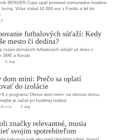
ník BERGER Cupu opäť priniesol mimoriadne kvalitne
turnaj. Víťaz získal 10 000 eur z Fondu a let do
.
 h
bovanie futbalových súťaží: Kedy
še mesto či dedina?
 rozpis domácich futbalových súťaží už dnes v
h SME a Korzár.
4. aug
 dom mini: Prečo sa oplatí
ovať do izolácie
0 € z programu Obnov dom mini+ na obnovu domu.
jšie je začať pri kvalitnej izolácii.
 s.r.o.
3. aug
oli značky relevantné, musia
ieť svojim spotrebiteľom
elia nakupujú inak ako pred desiatimi rokmi, hovorí