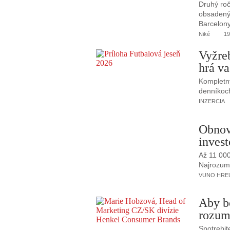
Druhý roč
obsadený 
Barcelony
Niké
19
Vyžre
hrá va
Kompletný
denníkoc
INZERCIA
Obnov
invest
Až 11 00
Najrozumne
VUNO HREUS
Aby b
rozum
Spotrebit