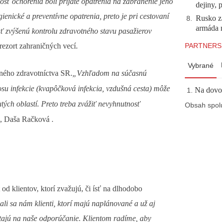
sť ochorenia boli prijaté opatrenia na zabránenie jeho
dejiny, 
ygienické a preventívne opatrenia, preto je pri cestovaní
Rusko z
8
.
armáda n
ť zvýšenú kontrolu zdravotného stavu pasažierov
rezort zahraničných vecí.
PARTNERS
Vybrané
ného zdravotníctva SR.
„Vzhľadom na súčasnú
su infekcie (kvapôčková infekcia, vzdušná cesta) môže
Na dovol
tých oblastí. Preto treba zvážiť nevyhnutnosť
Obsah spol
, Daša Račková
.
d klientov, ktorí zvažujú, či ísť na dlhodobo
li sa nám klienti, ktorí majú naplánované a už aj
ýtajú na naše odporúčanie. Klientom radíme, aby