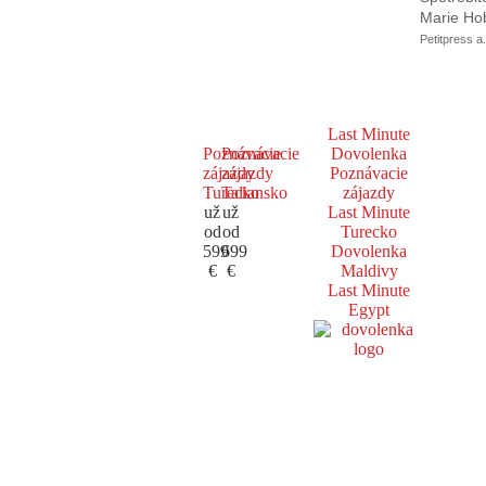
Marie Ho
Petitpress a.
Last Minute
Poznávacie
Poznávacie
Dovolenka
zájazdy
zájazdy
Poznávacie
Turecko
Taliansko
zájazdy
už
už
Last Minute
od
od
Turecko
599
699
Dovolenka
€
€
Maldivy
Last Minute
Egypt