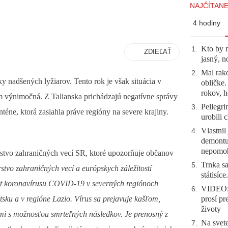
NAJČÍTANE
4 hodiny
Kto by 
1
.
ZDIEĽAŤ
jasný, n
Mal rako
2
.
ky nadšených lyžiarov. Tento rok je však situácia v
obličke
rokov, h
om výnimočná. Z Talianska prichádzajú negatívne správy
Pellegri
3
.
éne, ktorá zasiahla práve regióny na severe krajiny.
urobili 
Vlastnil
4
.
demontuj
nepomo
terstvo zahraničných vecí SR, ktoré upozorňuje občanov
Trnka sa
5
.
stvo zahraničných vecí a európskych záležitostí
státisíc
kyt koronavírusu COVID-19 v severných regiónoch
VIDEO: 
6
.
sku a v regióne Lazio. Vírus sa prejavuje kašľom,
prosí pr
životy
mi s možnosťou smrteľných následkov. Je prenosný z
Na svete
7
.