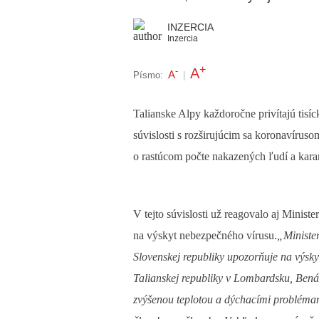
INZERCIA
Inzercia
+
A
-
A
Písmo:
|
Talianske Alpy každoročne privítajú tisíc
súvislosti s rozširujúcim sa koronavírus
o rastúcom počte nakazených ľudí a karant
V tejto súvislosti už reagovalo aj Minis
na výskyt nebezpečného vírusu.
„Minister
Slovenskej republiky upozorňuje na výs
Talianskej republiky v Lombardsku, Benát
zvýšenou teplotou a dýchacími probléma