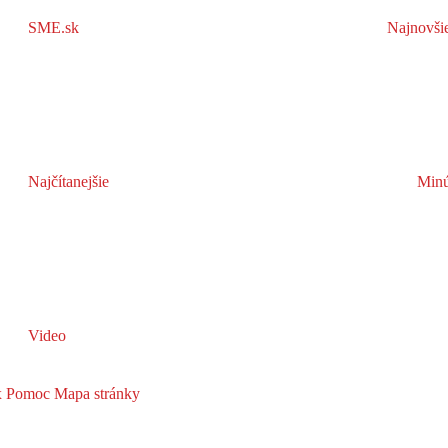
SME.sk
Najnovši
Najčítanejšie
Minú
Video
x
Pomoc
Mapa stránky