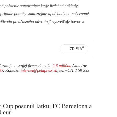
vné poistenie samozrejme kryje liečebné náklady,
. V prípade potreby samozrejme aj náklady na nečerpané
z dôvodu predčasného návratu,“
vysvetľuje hovorca
ZDIEĽAŤ
formujte o svojej firme viac ako
2,6 milióna
čitateľov
TU
. Kontakt:
internet@petitpress.sk
; tel:+421 2 59 233
r Cup posunul latku: FC Barcelona a
0 eur