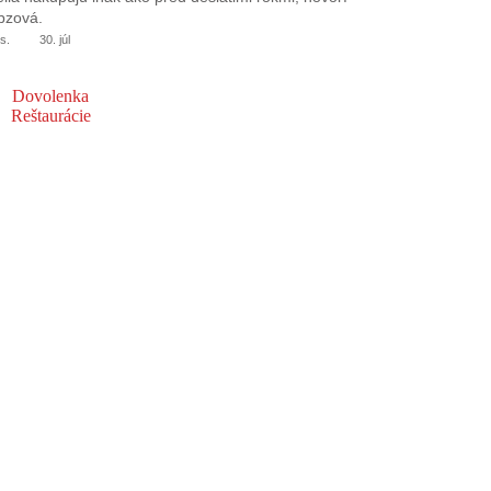
bzová.
s.
30. júl
Dovolenka
Reštaurácie