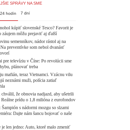
JŠIE SPRÁVY NA SME
7 dní
24 hodín
mohol kúpiť slovenské Tesco? Favorit je
o záujem môžu prejaviť aj ďalší
vinu semenníkov, nádor rástol aj na
. Na preventívke som nebol dvanásť
ovorí
ni pre televíziu v Číne: Po revolúcii sme
chybu, plánovať treba
 ju mafián, teraz Vietnamci. Vzácnu vilu
ú neznámi muži, polícia zatiaľ
hla
 chválil, že obnovia nadjazd, aby ušetrili
e. Reálne prídu o 1,8 milióna z eurofondov
Šampión s nádormi mozgu so slzami
emiéra: Dajte nám šancu bojovať o naše
 je len jedno: Auto, ktoré malo zmeniť