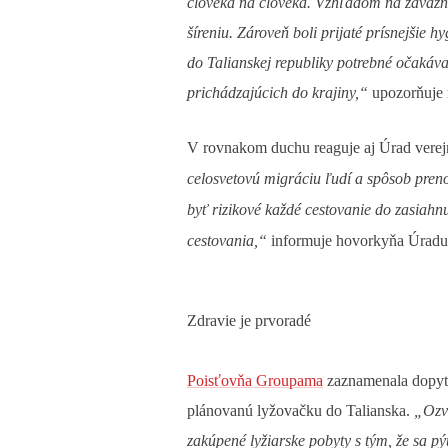
človeka na človeka. Vzhľadom na závažno
šíreniu. Zároveň boli prijaté prísnejšie h
do Talianskej republiky potrebné očakáva
prichádzajúcich do krajiny,“
upozorňuje 
V rovnakom duchu reaguje aj Úrad verej
celosvetovú migráciu ľudí a spôsob preno
byť rizikové každé cestovanie do zasiahnu
cestovania,“
informuje hovorkyňa Úradu
Zdravie je prvoradé
Poisťovňa Groupama
zaznamenala dopyt o
plánovanú lyžovačku do Talianska.
„Ozva
zakúpené lyžiarske pobyty s tým, že sa p