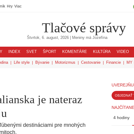
ník
Hry
Viac
Tlačové správy
Štvrtok, 6. august, 2026
| Meniny má
Jozefína
Y
INDEX
SVET
ŠPORT
KOMENTÁRE
KULTÚRA
VIDEO
odina
Life style
Bývanie
Motorizmus
Cestovanie
Financie
MY 
UVEREJŇU
lianska je nateraz
OBJEDNAŤ 
NAJČÍTANE
ju
4 hodiny
bľúbenými destináciami pre mnohých
omitoch.