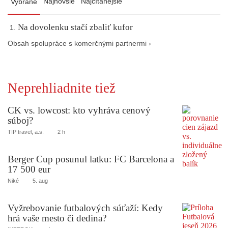
Najnovšie
Najčítanejšie
Vybrané
Na dovolenku stačí zbaliť kufor
Obsah spolupráce s komerčnými partnermi ›
Neprehliadnite tiež
CK vs. lowcost: kto vyhráva cenový
súboj?
TIP travel, a.s.
2 h
Berger Cup posunul latku: FC Barcelona a
17 500 eur
Niké
5. aug
Vyžrebovanie futbalových súťaží: Kedy
hrá vaše mesto či dedina?