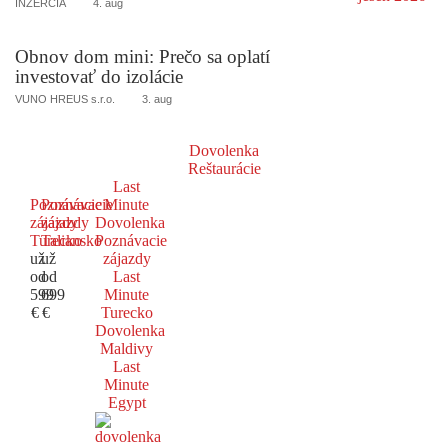
INZERCIA
4. aug
Obnov dom mini: Prečo sa oplatí
investovať do izolácie
VUNO HREUS s.r.o.
3. aug
Dovolenka
Reštaurácie
Last
Poznávacie
Poznávacie
Minute
zájazdy
zájazdy
Dovolenka
Turecko
Taliansko
Poznávacie
už
už
zájazdy
od
od
Last
599
699
Minute
€
€
Turecko
Dovolenka
Maldivy
Last
Minute
Egypt