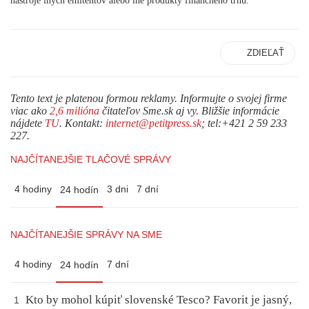
nástroje iných emitentov alebo iné produkty finančného trhu.
ZDIEĽAŤ
Tento text je platenou formou reklamy. Informujte o svojej firme
viac ako
2,6 milióna
čitateľov Sme.sk aj vy. Bližšie informácie
nájdete
TU
. Kontakt:
internet@petitpress.sk
; tel:+421 2 59 233
227.
NAJČÍTANEJŠIE TLAČOVÉ SPRÁVY
4 hodiny
3 dni
7 dní
24 hodín
NAJČÍTANEJŠIE SPRÁVY NA SME
4 hodiny
7 dní
24 hodín
Kto by mohol kúpiť slovenské Tesco? Favorit je jasný,
1