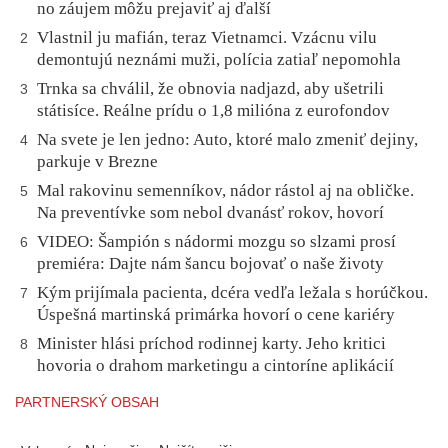
no záujem môžu prejaviť aj ďalší
Vlastnil ju mafián, teraz Vietnamci. Vzácnu vilu
2
demontujú neznámi muži, polícia zatiaľ nepomohla
Trnka sa chválil, že obnovia nadjazd, aby ušetrili
3
státisíce. Reálne prídu o 1,8 milióna z eurofondov
Na svete je len jedno: Auto, ktoré malo zmeniť dejiny,
4
parkuje v Brezne
Mal rakovinu semenníkov, nádor rástol aj na obličke.
5
Na preventívke som nebol dvanásť rokov, hovorí
VIDEO: Šampión s nádormi mozgu so slzami prosí
6
premiéra: Dajte nám šancu bojovať o naše životy
Kým prijímala pacienta, dcéra vedľa ležala s horúčkou.
7
Úspešná martinská primárka hovorí o cene kariéry
Minister hlási príchod rodinnej karty. Jeho kritici
8
hovoria o drahom marketingu a cintoríne aplikácií
PARTNERSKÝ OBSAH