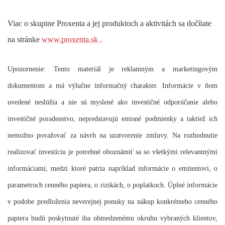
Viac o skupine Proxenta a jej produktoch a aktivitách sa dočítate
na stránke
www.proxenta.sk
.
Upozornenie: Tento materiál je reklamným a marketingovým
dokumentom a má výlučne informačný charakter. Informácie v ňom
uvedené neslúžia a nie sú myslené ako investičné odporúčanie alebo
investičné poradenstvo, nepredstavujú emisné podmienky a taktiež ich
nemožno považovať za návrh na uzatvorenie zmluvy. Na rozhodnutie
realizovať investíciu je potrebné oboznámiť sa so všetkými relevantnými
informáciami, medzi ktoré patria napríklad informácie o emitentovi, o
parametroch cenného papiera, o rizikách, o poplatkoch. Úplné informácie
v podobe predloženia neverejnej ponuky na nákup konkrétneho cenného
papiera budú poskytnuté iba obmedzenému okruhu vybraných klientov,