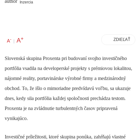
Inzercia
+
A
-
ZDIEĽAŤ
A
|
Slovenská skupina Proxenta pri budovaní svojho investičného
portfólia vsadila na developerské projekty s prémiovou lokalitou,
nájomné reality, portavinárske výrobné firmy a medzinárodný
obchod. To, že išlo o mimoriadne predvídavú voľbu, sa ukazuje
dnes, kedy sila portfólia každej spoločnosti prechádza testom.
Proxenta je na zvládnutie turbulentných časov pripravená
vynikajúco.
Investičné príležitosti, ktoré skupina ponúka, zahŕňajú vlastné