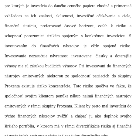
pre ktorých je investícia do daného cenného papiera vhodná a primeraná
vzhľadom na ich znalosti, skúsenosti, investičné očakávania a ciele,
finančnú situáciu, preferovaný časový horizont, vzťah k riziku a
schopnosť porozumieť rizikám spojeným s konkrétnou investíciou. S
investovaním do finančných nástrojov je vždy spojené riziko.
Investovanie nezaručuje návratnosť investovanej čiastky a doterajšie
výnosy nie sú zárukou budúcich výnosov. Pri investovaní do finančných
nástrojov emitovaných niektorou zo spoločností patriacich do skupiny
Proxenta existuje riziko koncentrácie. Toto riziko spočíva vo fakte, že
spoločnosť svojim klientom ponúka nákup najmä finančných nástrojov
emitovaných v rámci skupiny Proxenta. Klient by preto mal investíciu do
týchto finančných nástrojov zvážiť a chápať ju ako doplnok svojho
širšieho portfólia, v ktorom má v rámci diverzifikácie rizika aj finančné