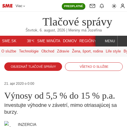
Viac
PREDPLATNÉ
Tlačové správy
Štvrtok, 6. august, 2026
| Meniny má
Jozefína
℃
SME.SK
SME MINÚTA
DOMOV
REGIÓNY
INDEX
SVET
38
MENU
O službe
Technológie
Obchod
Zdravie
Žena, šport, rodina
Life style
B
OBJEDNAŤ TLAČOVÉ SPRÁVY
VŠETKO O SLUŽBE
21. apr 2020 o 0:00
Výnosy od 5,5 % do 15 % p.a.
Investujte výhodne v závetrí, mimo otriasajúcej sa
burzy.
INZERCIA