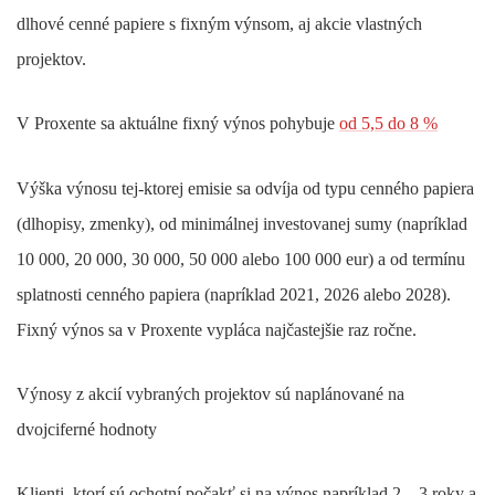
dlhové cenné papiere s fixným výnsom, aj akcie vlastných
projektov.
V Proxente sa aktuálne fixný výnos pohybuje
od 5,5 do 8 %
Výška výnosu tej-ktorej emisie sa odvíja od typu cenného papiera
(dlhopisy, zmenky), od minimálnej investovanej sumy (napríklad
10 000, 20 000, 30 000, 50 000 alebo 100 000 eur) a od termínu
splatnosti cenného papiera (napríklad 2021, 2026 alebo 2028).
Fixný výnos sa v Proxente vypláca najčastejšie raz ročne.
Výnosy z akcií vybraných projektov sú naplánované na
dvojciferné hodnoty
Klienti, ktorí sú ochotní počakť si na výnos napríklad 2 – 3 roky a