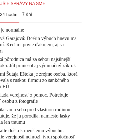
JŠIE SPRÁVY NA SME
7 dní
24 hodín
 je normálne
ová Garajová: Dcérin výbuch hnevu ma
ní. Keď mi povie ďakujem, aj sa
ím
á pôrodnica má za sebou najsilnejší
oka. Júl priniesol aj výnimočný zákrok
mi Šutaja Eštoka je zrejme osoba, ktorá
vala s ruskou firmou zo sankčného
u EÚ
žiada verejnosť o pomoc. Potrebuje
ť osobu z fotografie
la samu seba pred vlastnou rodinou.
tuje, že ju porodila, namiesto lásky
la len traumu
afte došlo k menšiemu výbuchu.
e verejnosti nehrozí, tvrdí spoločnosť