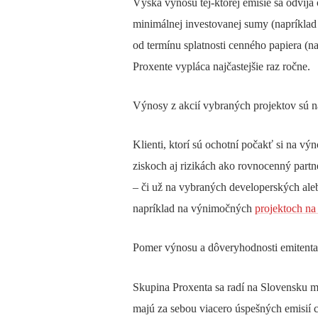
Výška výnosu tej-ktorej emisie sa odvíja
minimálnej investovanej sumy (napríklad
od termínu splatnosti cenného papiera (n
Proxente vypláca najčastejšie raz ročne.
Výnosy z akcií vybraných projektov sú 
Klienti, ktorí sú ochotní počakť si na vý
ziskoch aj rizikách ako rovnocenný partn
– či už na vybraných developerských ale
napríklad na výnimočných
projektoch n
Pomer výnosu a dôveryhodnosti emitenta
Skupina Proxenta sa radí na Slovensku m
majú za sebou viacero úspešných emisií 