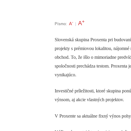
+
A
-
A
Písmo:
|
Slovenská skupina Proxenta pri budovaní 
projekty s prémiovou lokalitou, nájomné 
obchod. To, že išlo o mimoriadne predvíd
spoločnosti prechádza testom. Proxenta j
vynikajúco.
Investičné príležitosti, ktoré skupina po
výnsom, aj akcie vlastných projektov.
V Proxente sa aktuálne fixný výnos poh