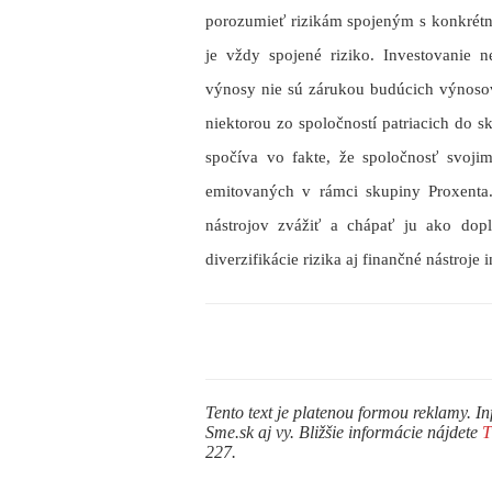
porozumieť rizikám spojeným s konkrétno
je vždy spojené riziko. Investovanie ne
výnosy nie sú zárukou budúcich výnosov
niektorou zo spoločností patriacich do sk
spočíva vo fakte, že spoločnosť svoj
emitovaných v rámci skupiny Proxenta.
nástrojov zvážiť a chápať ju ako dop
diverzifikácie rizika aj finančné nástroje
Tento text je platenou formou reklamy. In
Sme.sk aj vy. Bližšie informácie nájdete
227.