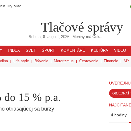
ník
Hry
Viac
Tlačové správy
Sobota, 8. august, 2026
| Meniny má
Oskar
Y
INDEX
SVET
ŠPORT
KOMENTÁRE
KULTÚRA
VIDEO
odina
Life style
Bývanie
Motorizmus
Cestovanie
Financie
MY 
UVEREJŇU
 do 15 % p.a.
OBJEDNAŤ 
NAJČÍTANE
mo otriasajúcej sa burzy
4 hodiny