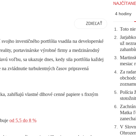
NAJČÍTANE
4 hodiny
ZDIEĽAŤ
Toto nie
1
.
Jarjabk
2
.
svojho investičného portfólia vsadila na developerské
už nezra
zahanb
reality, portavinárske výrobné firmy a medzinárodný
Martinsk
3
.
avú voľbu, sa ukazuje dnes, kedy sila portfólia každej
mesiac r
e na zvládnutie turbulentných časov pripravená
Za radar
4
.
obchodo
zoznam
Polícia 
5
.
núka, zahŕňajú vlastné dlhové cenné papiere s fixným
stotožni
Zachráni
6
.
Matka ľu
zanecha
ybuje
od 5,5 do 8 %
V Slovn
7
.
Ohrozeni