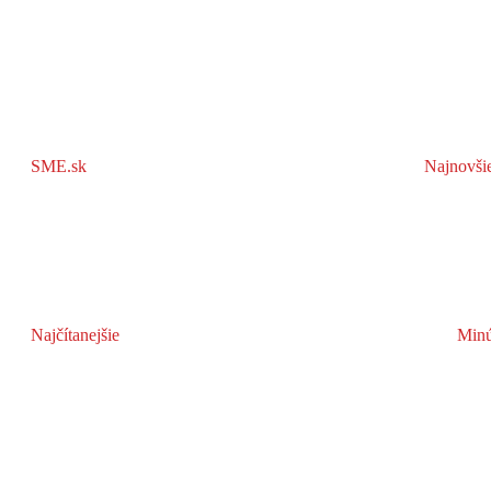
SME.sk
Najnovši
Najčítanejšie
Minú