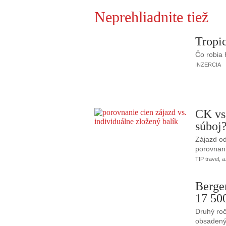
Neprehliadnite tiež
Tropic
Čo robia
INZERCIA
CK vs
súboj
Zájazd od
porovnani
TIP travel, a
Berge
17 50
Druhý roč
obsadený 