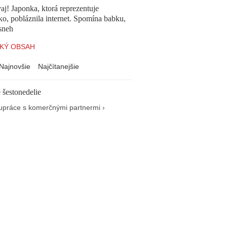
aj! Japonka, ktorá reprezentuje
o, pobláznila internet. Spomína babku,
sneh
KÝ OBSAH
Najnovšie
Najčítanejšie
 šestonedelie
upráce s komerčnými partnermi ›