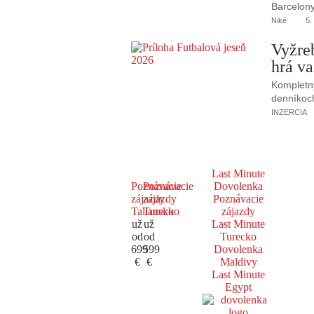
Barcelony
Niké
5.
Vyžre
hrá va
Kompletný
denníkoc
INZERCIA
Last Minute
Poznávacie
Poznávacie
Dovolenka
zájazdy
zájazdy
Poznávacie
Taliansko
Turecko
zájazdy
už
už
Last Minute
od
od
Turecko
699
599
Dovolenka
€
€
Maldivy
Last Minute
Egypt