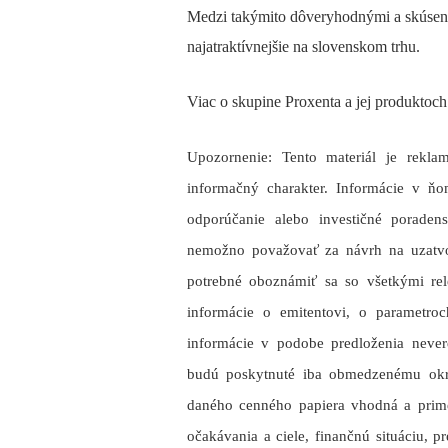
Medzi takýmito dôveryhodnými a skúsený
najatraktívnejšie na slovenskom trhu.
Viac o skupine Proxenta a jej produktoch 
Upozornenie: Tento materiál je rek
informačný charakter. Informácie v ň
odporúčanie alebo investičné poraden
nemožno považovať za návrh na uzatvor
potrebné oboznámiť sa so všetkými rel
informácie o emitentovi, o parametro
informácie v podobe predloženia neve
budú poskytnuté iba obmedzenému okru
daného cenného papiera vhodná a primer
očakávania a ciele, finančnú situáciu, 