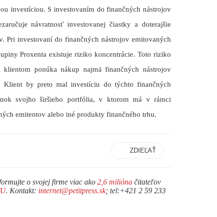
u investíciou. S investovaním do finančných nástrojov
zaručuje návratnosť investovanej čiastky a doterajšie
. Pri investovaní do finančných nástrojov emitovaných
upiny Proxenta existuje riziko koncentrácie. Toto riziko
im klientom ponúka nákup najmä finančných nástrojov
 Klient by preto mal investíciu do týchto finančných
lnok svojho širšieho portfólia, v ktorom má v rámci
 iných emitentov alebo iné produkty finančného trhu.
ZDIEĽAŤ
formujte o svojej firme viac ako
2,6 milióna
čitateľov
TU
. Kontakt:
internet@petitpress.sk
; tel:+421 2 59 233