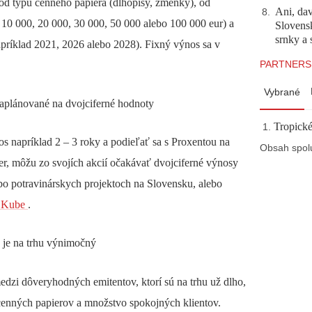
 od typu cenného papiera (dlhopisy, zmenky), od
Ani, dav
8
.
 10 000, 20 000, 30 000, 50 000 alebo 100 000 eur) a
Slovensk
srnky a 
apríklad 2021, 2026 alebo 2028). Fixný výnos sa v
PARTNERS
Vybrané
naplánované na dvojciferné hodnoty
Tropické
nos napríklad 2 – 3 roky a podieľať sa s Proxentou na
Obsah spol
er, môžu zo svojích akcií očakávať dvojciferné výnosy
bo potravinárskych projektoch na Slovensku, alebo
a Kube
.
 je na trhu výnimočný
edzi dôveryhodných emitentov, ktorí sú na trhu už dlho,
cenných papierov a množstvo spokojných klientov.