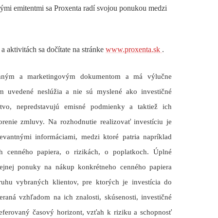
mi emitentmi sa Proxenta radí svojou ponukou medzi
a aktivitách sa dočítate na stránke
www.proxenta.sk
.
lamným a marketingovým dokumentom a má výlučne
om uvedené neslúžia a nie sú myslené ako investičné
stvo, nepredstavujú emisné podmienky a taktiež ich
enie zmluvy. Na rozhodnutie realizovať investíciu je
evantnými informáciami, medzi ktoré patria napríklad
ch cenného papiera, o rizikách, o poplatkoch. Úplné
rejnej ponuky na nákup konkrétneho cenného papiera
hu vybraných klientov, pre ktorých je investícia do
aná vzhľadom na ich znalosti, skúsenosti, investičné
preferovaný časový horizont, vzťah k riziku a schopnosť