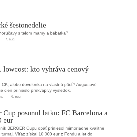
ké šestonedelie
 horúčavy s telom mamy a bábätka?
7. aug
. lowcost: kto vyhráva cenový
?
 CK, alebo dovolenka na vlastnú päsť? Augustové
e cien prinieslo prekvapivý výsledok.
.s.
6. aug
r Cup posunul latku: FC Barcelona a
0 eur
ník BERGER Cupu opäť priniesol mimoriadne kvalitne
turnaj. Víťaz získal 10 000 eur z Fondu a let do