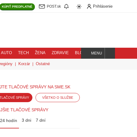
Prihlásenie
POST.sk
KÚPIŤ
PREDPLATNÉ
AUTO
TECH
ŽENA
ZDRAVIE
BLOG
MENU
Hľadaj
regióny
Korzár
Ostatné
JTE TLAČOVÉ SPRÁVY NA SME.SK
TLAČOVÉ SPRÁVY
VŠETKO O SLUŽBE
JŠIE TLAČOVÉ SPRÁVY
3 dni
7 dní
24 hodín