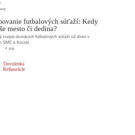
.
 aug
bovanie futbalových súťaží: Kedy
še mesto či dedina?
 rozpis domácich futbalových súťaží už dnes v
h SME a Korzár.
4. aug
Dovolenka
Reštaurácie