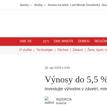
Správy
Služby
Noviny na webe
Last Minute Dovolenka
Slov
SME.SK
SME MINÚTA
DOMOV
REGIÓN
℃
22
O službe
Technológie
Obchod
Zdravie
Žena, šport, r
28. apr 2020 o 0:00
Výnosy do 5,5 %
Investujte výhodne v závetrí, mi
INZERCIA
Inzercia