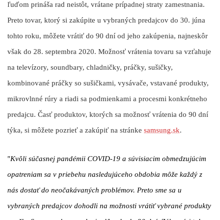
ľuďom prináša rad neistôt, vrátane prípadnej straty zamestnania.
Preto tovar, ktorý si zakúpite u vybraných predajcov do 30. júna
tohto roku, môžete vrátiť do 90 dní od jeho zakúpenia, najneskôr
však do 28. septembra 2020. Možnosť vrátenia tovaru sa vzťahuje
na
televízory, soundbary, chladničky, práčky, sušičky,
kombinované práčky so sušičkami, vysávače, vstavané produkty,
mikrovlnné rúry
a riadi sa podmienkami a procesmi konkrétneho
predajcu. Časť produktov, ktorých sa možnosť vrátenia do 90 dní
týka, si môžete pozrieť a zakúpiť na stránke
samsung.sk
.
"
Kvôli súčasnej pandémii COVID-19 a súvisiacim obmedzujúcim
opatreniam sa v priebehu nasledujúceho obdobia môže každý z
nás dostať do neočakávaných problémov. Preto sme sa u
vybraných predajcov dohodli na možnosti vrátiť vybrané produkty