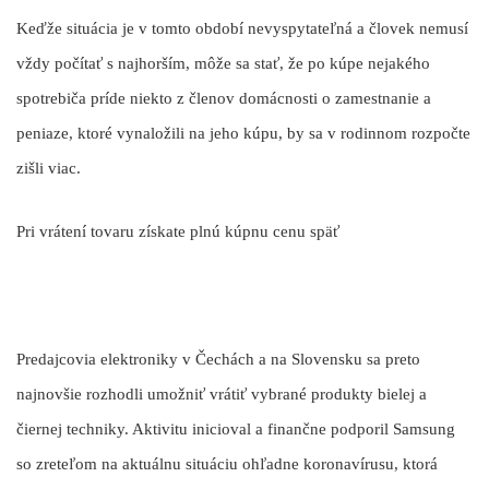
Keďže situácia je v tomto období nevyspytateľná a človek nemusí
vždy počítať s najhorším, môže sa stať, že po kúpe nejakého
spotrebiča príde niekto z členov domácnosti o zamestnanie a
peniaze, ktoré vynaložili na jeho kúpu, by sa v rodinnom rozpočte
zišli viac.
Pri vrátení tovaru získate plnú kúpnu cenu späť
Predajcovia elektroniky v Čechách a na Slovensku sa preto
najnovšie rozhodli umožniť vrátiť vybrané produkty bielej a
čiernej techniky. Aktivitu inicioval a finančne podporil Samsung
so zreteľom na aktuálnu situáciu ohľadne koronavírusu, ktorá