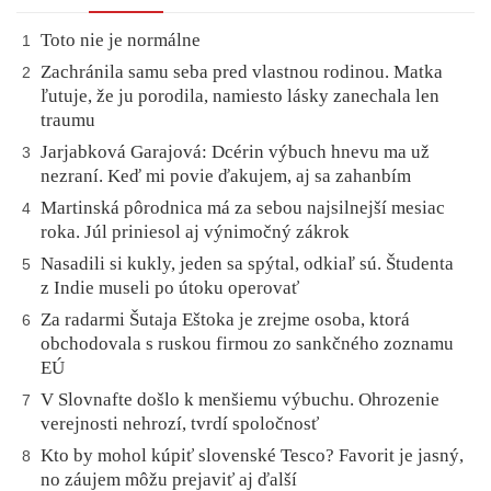
Toto nie je normálne
1
Zachránila samu seba pred vlastnou rodinou. Matka
2
ľutuje, že ju porodila, namiesto lásky zanechala len
traumu
Jarjabková Garajová: Dcérin výbuch hnevu ma už
3
nezraní. Keď mi povie ďakujem, aj sa zahanbím
Martinská pôrodnica má za sebou najsilnejší mesiac
4
roka. Júl priniesol aj výnimočný zákrok
Nasadili si kukly, jeden sa spýtal, odkiaľ sú. Študenta
5
z Indie museli po útoku operovať
Za radarmi Šutaja Eštoka je zrejme osoba, ktorá
6
obchodovala s ruskou firmou zo sankčného zoznamu
EÚ
V Slovnafte došlo k menšiemu výbuchu. Ohrozenie
7
verejnosti nehrozí, tvrdí spoločnosť
Kto by mohol kúpiť slovenské Tesco? Favorit je jasný,
8
no záujem môžu prejaviť aj ďalší