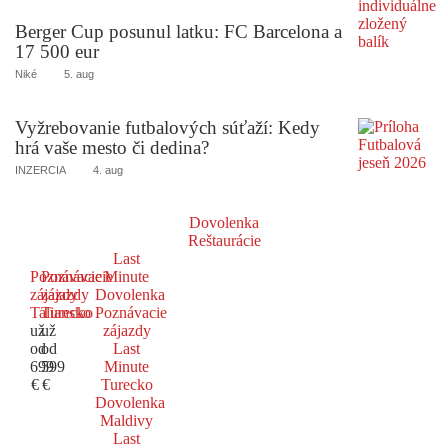
Berger Cup posunul latku: FC Barcelona a
17 500 eur
Niké
5. aug
Vyžrebovanie futbalových súťaží: Kedy
hrá vaše mesto či dedina?
INZERCIA
4. aug
Dovolenka
Reštaurácie
Last
Poznávacie
Poznávacie
Minute
zájazdy
zájazdy
Dovolenka
Taliansko
Turecko
Poznávacie
už
už
zájazdy
od
od
Last
699
599
Minute
€
€
Turecko
Dovolenka
Maldivy
Last