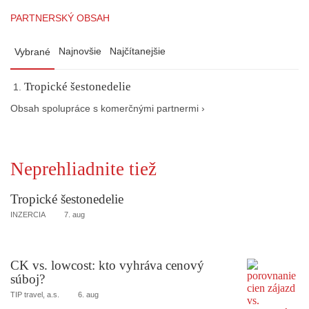
PARTNERSKÝ OBSAH
Najnovšie
Najčítanejšie
Vybrané
Tropické šestonedelie
Obsah spolupráce s komerčnými partnermi ›
Neprehliadnite tiež
Tropické šestonedelie
INZERCIA
7. aug
CK vs. lowcost: kto vyhráva cenový
súboj?
TIP travel, a.s.
6. aug