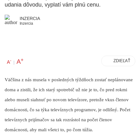
udania dôvodu, vyplatí vám plnú cenu.
INZERCIA
Inzercia
+
A
-
ZDIEĽAŤ
A
|
Väčšina z nás musela v posledných týždňoch zostať neplánovane
doma a zistili, že ich starý spotrebič už nie je to, čo pred rokmi
alebo museli siahnuť po novom televízore, pretože vkus členov
domácnosti, čo sa týka televíznych programov, je odlišný. Počet
televíznych prijímačov sa tak rozrástol na počet členov
domácnosti, aby mali všetci to, po čom túžia.