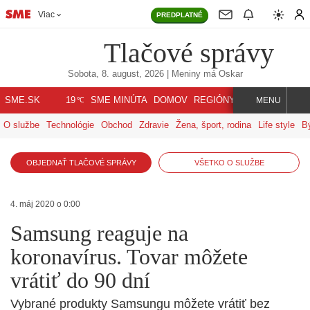
Viac
PREDPLATNÉ
Tlačové správy
Sobota, 8. august, 2026
| Meniny má
Oskar
℃
SME.SK
SME MINÚTA
DOMOV
REGIÓNY
INDEX
SVET
19
MENU
O službe
Technológie
Obchod
Zdravie
Žena, šport, rodina
Life style
B
OBJEDNAŤ TLAČOVÉ SPRÁVY
VŠETKO O SLUŽBE
4. máj 2020 o 0:00
Samsung reaguje na
koronavírus. Tovar môžete
vrátiť do 90 dní
Vybrané produkty Samsungu môžete vrátiť bez