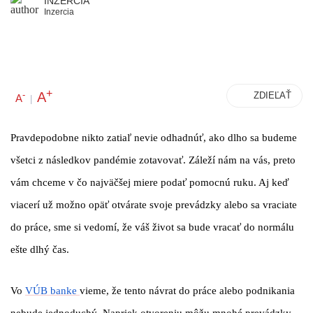
INZERCIA
Inzercia
+
A
-
ZDIEĽAŤ
A
|
Pravdepodobne nikto zatiaľ nevie odhadnúť, ako dlho sa budeme
všetci z následkov pandémie zotavovať. Záleží nám na vás, preto
vám chceme v čo najväčšej miere podať pomocnú ruku. Aj keď
viacerí už možno opäť otvárate svoje prevádzky alebo sa vraciate
do práce, sme si vedomí, že váš život sa bude vracať do normálu
ešte dlhý čas.
Vo
VÚB banke
vieme, že tento návrat do práce alebo podnikania
nebude jednoduchý. Napriek otvoreniu môžu mnohé prevádzky