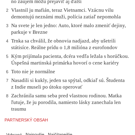
no záujem môžu prejaviť aj ďalší
Vlastnil ju mafián, teraz Vietnamci. Vzácnu vilu
2
demontujú neznámi muži, polícia zatiaľ nepomohla
Na svete je len jedno: Auto, ktoré malo zmeniť dejiny,
3
parkuje v Brezne
Trnka sa chválil, že obnovia nadjazd, aby ušetrili
4
státisíce. Reálne prídu o 1,8 milióna z eurofondov
Kým prijímala pacienta, dcéra vedľa ležala s horúčkou.
5
Úspešná martinská primárka hovorí o cene kariéry
Toto nie je normálne
6
Nasadili si kukly, jeden sa spýtal, odkiaľ sú. Študenta
7
z Indie museli po útoku operovať
Zachránila samu seba pred vlastnou rodinou. Matka
8
ľutuje, že ju porodila, namiesto lásky zanechala len
traumu
PARTNERSKÝ OBSAH
Najnovšie
Najčítanejšie
Vybrané