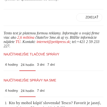
ZDIEĽAŤ
Tento text je platenou formou reklamy. Informujte o svojej firme
viac ako
2,6 milióna
čitateľov Sme.sk aj vy. Bližšie informácie
nájdete
TU
. Kontakt:
internet@petitpress.sk
; tel:+421 2 59 233
227.
NAJČÍTANEJŠIE TLAČOVÉ SPRÁVY
4 hodiny
3 dni
7 dní
24 hodín
NAJČÍTANEJŠIE SPRÁVY NA SME
4 hodiny
7 dní
24 hodín
Kto by mohol kúpiť slovenské Tesco? Favorit je jasný,
1