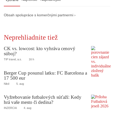
Obsah spolupráce s komerčnými partnermi ›
Neprehliadnite tiež
CK vs. lowcost: kto vyhráva cenový
súboj?
TIP travel, a.s.
16 h
Berger Cup posunul latku: FC Barcelona a
17 500 eur
Niké
5. aug
Vyžrebovanie futbalových súťaží: Kedy
hrá vaše mesto či dedina?
INZERCIA
4. aug