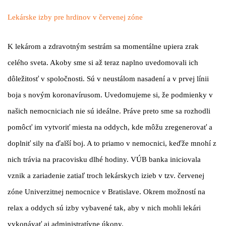
Lekárske izby pre hrdinov v červenej zóne
K lekárom a zdravotným sestrám sa momentálne upiera zrak
celého sveta. Akoby sme si až teraz naplno uvedomovali ich
dôležitosť v spoločnosti. Sú v neustálom nasadení a v prvej línii
boja s novým koronavírusom. Uvedomujeme si, že podmienky v
našich nemocniciach nie sú ideálne. Práve preto sme sa rozhodli
pomôcť im vytvoriť miesta na oddych, kde môžu zregenerovať a
doplniť sily na ďalší boj. A to priamo v nemocnici, keďže mnohí z
nich trávia na pracovisku dlhé hodiny. VÚB banka iniciovala
vznik a zariadenie zatiaľ troch lekárskych izieb v tzv. červenej
zóne Univerzitnej nemocnice v Bratislave. Okrem možností na
relax a oddych sú izby vybavené tak, aby v nich mohli lekári
vykonávať aj administratívne úkony.