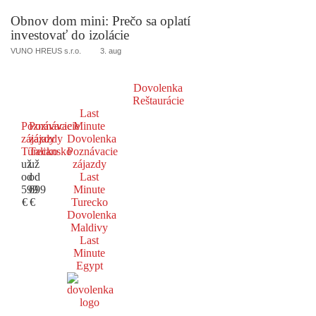
Obnov dom mini: Prečo sa oplatí
investovať do izolácie
VUNO HREUS s.r.o.
3. aug
Dovolenka
Reštaurácie
Last
Poznávacie
Poznávacie
Minute
zájazdy
zájazdy
Dovolenka
Turecko
Taliansko
Poznávacie
už
už
zájazdy
od
od
Last
599
699
Minute
€
€
Turecko
Dovolenka
Maldivy
Last
Minute
Egypt