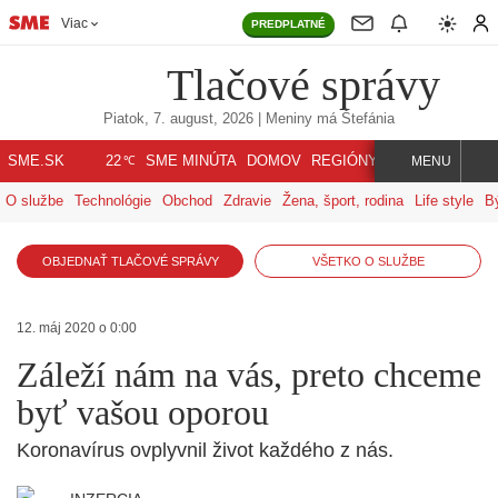
Viac
PREDPLATNÉ
Tlačové správy
Piatok, 7. august, 2026
| Meniny má
Štefánia
℃
SME.SK
SME MINÚTA
DOMOV
REGIÓNY
INDEX
SVET
22
MENU
O službe
Technológie
Obchod
Zdravie
Žena, šport, rodina
Life style
B
OBJEDNAŤ TLAČOVÉ SPRÁVY
VŠETKO O SLUŽBE
12. máj 2020 o 0:00
Záleží nám na vás, preto chceme
byť vašou oporou
Koronavírus ovplyvnil život každého z nás.