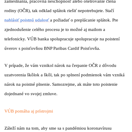
zamestnania, pracovná neschopnosť alebo ošetrovanie člena
rodiny (OČR), tak odklad splátok riešiť nepotrebujete. Stačí
nahlásiť poistnú udalosť
a požiadať o preplácanie splátok. Pre
zjednodušenie celého procesu je to možné aj mailom a
telefonicky. VÚB banka spolupracuje spolupracuje na poistení
úverov s poisťovňou BNP Paribas Cardif Poisťovňa.
V prípade, že vám vznikol nárok na čerpanie OČR z dôvodu
uzatvorenia škôlok a škôl, tak po splnení podmienok vám vzniká
nárok na poistné plnenie. Samozrejme, ak máte toto poistenie
dojednané vo svojej zmluve.
VÚB pomáha aj prístrojmi
Záleží nám na tom, aby sme sa s pandémiou koronavírusu