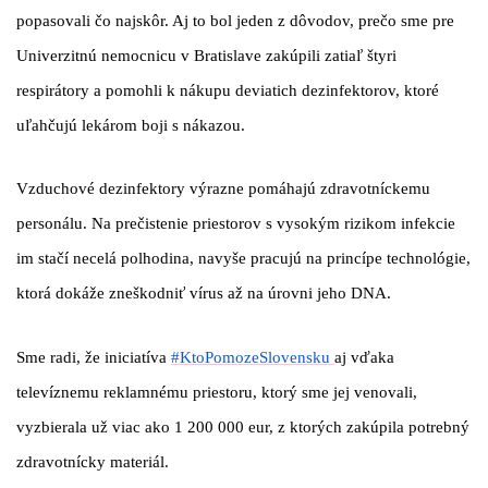
popasovali čo najskôr. Aj to bol jeden z dôvodov, prečo sme pre
Univerzitnú nemocnicu v Bratislave zakúpili zatiaľ štyri
respirátory a pomohli k nákupu deviatich dezinfektorov, ktoré
uľahčujú lekárom boji s nákazou.
Vzduchové dezinfektory výrazne pomáhajú zdravotníckemu
personálu. Na prečistenie priestorov s vysokým rizikom infekcie
im stačí necelá polhodina, navyše pracujú na princípe technológie,
ktorá dokáže zneškodniť vírus až na úrovni jeho DNA.
Sme radi, že iniciatíva
#KtoPomozeSlovensku
aj vďaka
televíznemu reklamnému priestoru, ktorý sme jej venovali,
vyzbierala už viac ako 1 200 000 eur, z ktorých zakúpila potrebný
zdravotnícky materiál.