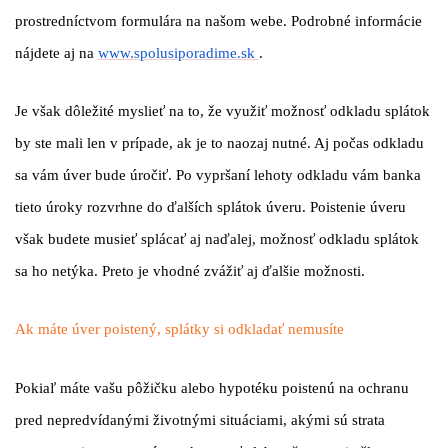
prostredníctvom formulára na našom webe. Podrobné informácie
nájdete aj na
www.spolusiporadime.sk
.
Je však dôležité myslieť na to, že využiť možnosť odkladu splátok
by ste mali len v prípade, ak je to naozaj nutné. Aj počas odkladu
sa vám úver bude úročiť. Po vypršaní lehoty odkladu vám banka
tieto úroky rozvrhne do ďalších splátok úveru. Poistenie úveru
však budete musieť splácať aj naďalej, možnosť odkladu splátok
sa ho netýka. Preto je vhodné zvážiť aj ďalšie možnosti.
Ak máte úver poistený, splátky si odkladať nemusíte
Pokiaľ máte vašu pôžičku alebo hypotéku poistenú na ochranu
pred nepredvídanými životnými situáciami, akými sú strata