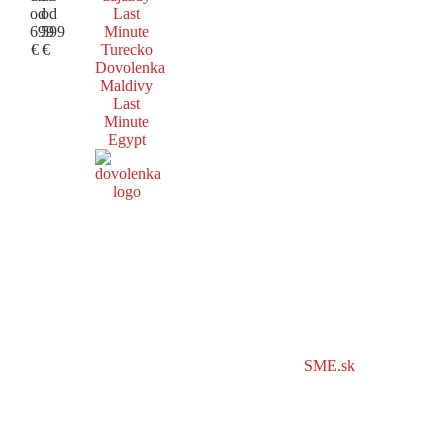
od
od
Last
699
599
Minute
€
€
Turecko
Dovolenka
Maldivy
Last
Minute
Egypt
SME.sk