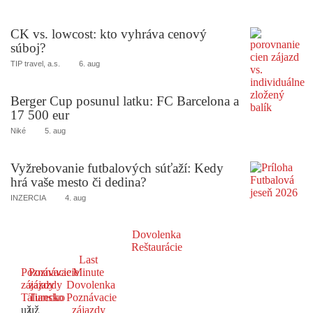
CK vs. lowcost: kto vyhráva cenový
súboj?
TIP travel, a.s.
6. aug
Berger Cup posunul latku: FC Barcelona a
17 500 eur
Niké
5. aug
Vyžrebovanie futbalových súťaží: Kedy
hrá vaše mesto či dedina?
INZERCIA
4. aug
Dovolenka
Reštaurácie
Last
Poznávacie
Poznávacie
Minute
zájazdy
zájazdy
Dovolenka
Taliansko
Turecko
Poznávacie
už
už
zájazdy