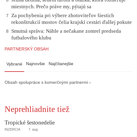
6
miestnych. Prečo práve my, pýtajú sa
Za pochybenia pri výbere zhotoviteľov šiestich
7
rekonštrukcií mostov čelia krajskí cestári ďalšej pokute
Smutná správa: Náhle a nečakane zomrel predseda
8
futbalového klubu
PARTNERSKÝ OBSAH
Najnovšie
Najčítanejšie
Vybrané
Obsah spolupráce s komerčnými partnermi ›
Neprehliadnite tiež
Tropické šestonedelie
INZERCIA
7. aug