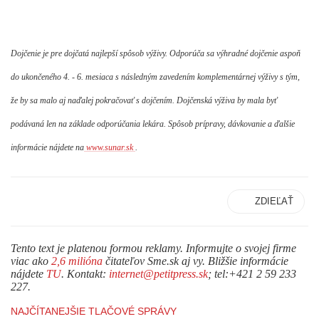
Dojčenie je pre dojčatá najlepší spôsob výživy. Odporúča sa výhradné dojčenie aspoň
do ukončeného 4. - 6. mesiaca s následným zavedením komplementárnej výživy s tým,
že by sa malo aj naďalej pokračovať s dojčením. Dojčenská výživa by mala byť
podávaná len na základe odporúčania lekára. Spôsob prípravy, dávkovanie a ďalšie
informácie nájdete na
www.sunar.sk
.
ZDIEĽAŤ
Tento text je platenou formou reklamy. Informujte o svojej firme
viac ako
2,6 milióna
čitateľov Sme.sk aj vy. Bližšie informácie
nájdete
TU
. Kontakt:
internet@petitpress.sk
; tel:+421 2 59 233
227.
NAJČÍTANEJŠIE TLAČOVÉ SPRÁVY