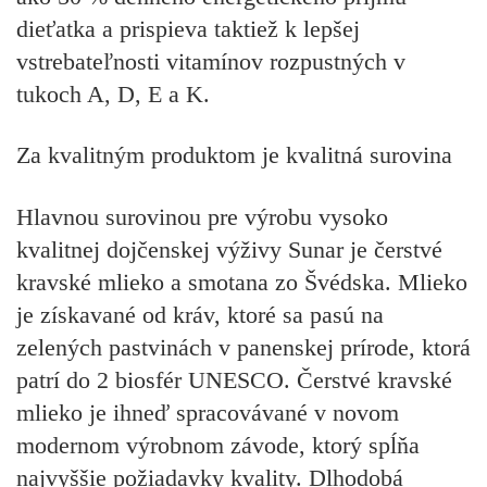
dieťatka a prispieva taktiež k lepšej
vstrebateľnosti vitamínov rozpustných v
tukoch A, D, E a K.
Za kvalitným produktom je kvalitná surovina
Hlavnou surovinou pre výrobu vysoko
kvalitnej dojčenskej výživy Sunar je čerstvé
kravské mlieko a smotana zo Švédska. Mlieko
je získavané od kráv, ktoré sa pasú na
zelených pastvinách v panenskej prírode, ktorá
patrí do 2 biosfér UNESCO. Čerstvé kravské
mlieko je ihneď spracovávané v novom
modernom výrobnom závode, ktorý spĺňa
najvyššie požiadavky kvality. Dlhodobá