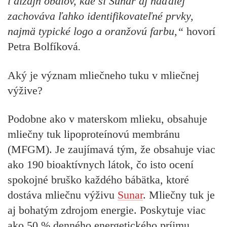
i dizajn obalov, kde si Sunar aj naďalej
zachováva ľahko identifikovateľné prvky,
najmä typické logo a oranžovú farbu,“
hovorí
Petra Bolfíková
.
Aký je význam mliečneho tuku v mliečnej
výžive?
Podobne ako v materskom mlieku, obsahuje
mliečny tuk lipoproteínovú membránu
(MFGM). Je zaujímavá tým, že obsahuje viac
ako 190 bioaktívnych látok, čo isto ocení
spokojné bruško každého bábätka, ktoré
dostáva mliečnu výživu
Sunar
. Mliečny tuk je
aj bohatým zdrojom energie. Poskytuje viac
ako 50 % denného energetického príjmu