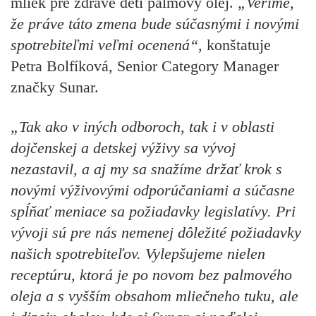
mliek pre zdravé deti palmový olej.
„Veríme,
že práve táto zmena bude súčasnými i novými
spotrebiteľmi veľmi ocenená“
, konštatuje
Petra Bolfíková, Senior Category Manager
značky Sunar.
„Tak ako v iných odboroch, tak i v oblasti
dojčenskej a detskej výživy sa vývoj
nezastavil, a aj my sa snažíme držať krok s
novými výživovými odporúčaniami a súčasne
spĺňať meniace sa požiadavky legislatívy. Pri
vývoji sú pre nás nemenej dôležité požiadavky
našich spotrebiteľov. Vylepšujeme nielen
receptúru, ktorá je po novom bez palmového
oleja a s vyšším obsahom mliečneho tuku, ale