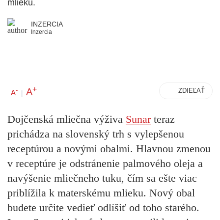
mlieku.
INZERCIA
Inzercia
+
A
-
ZDIEĽAŤ
A
|
Dojčenská mliečna výživa
Sunar
teraz
prichádza na slovenský trh s vylepšenou
receptúrou a novými obalmi. Hlavnou zmenou
v receptúre je odstránenie palmového oleja a
navýšenie mliečneho tuku, čím sa ešte viac
priblížila k materskému mlieku. Nový obal
budete určite vedieť odlíšiť od toho starého.