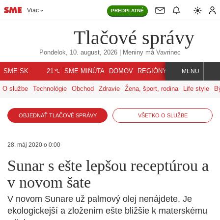
Viac
PREDPLATNÉ
Tlačové správy
Pondelok, 10. august, 2026
| Meniny má
Vavrinec
℃
SME.SK
SME MINÚTA
DOMOV
REGIÓNY
INDEX
SVET
21
MENU
O službe
Technológie
Obchod
Zdravie
Žena, šport, rodina
Life style
B
OBJEDNAŤ TLAČOVÉ SPRÁVY
VŠETKO O SLUŽBE
28. máj 2020 o 0:00
Sunar s ešte lepšou receptúrou a
v novom šate
V novom Sunare už palmový olej nenájdete. Je
ekologickejší a zložením ešte bližšie k materskému