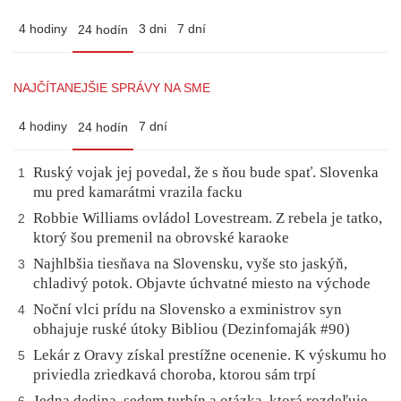
4 hodiny
3 dni
7 dní
24 hodín
NAJČÍTANEJŠIE SPRÁVY NA SME
4 hodiny
7 dní
24 hodín
Ruský vojak jej povedal, že s ňou bude spať. Slovenka
1
mu pred kamarátmi vrazila facku
Robbie Williams ovládol Lovestream. Z rebela je tatko,
2
ktorý šou premenil na obrovské karaoke
Najhlbšia tiesňava na Slovensku, vyše sto jaskýň,
3
chladivý potok. Objavte úchvatné miesto na východe
Noční vlci prídu na Slovensko a exministrov syn
4
obhajuje ruské útoky Bibliou (Dezinfomaják #90)
Lekár z Oravy získal prestížne ocenenie. K výskumu ho
5
priviedla zriedkavá choroba, ktorou sám trpí
Jedna dedina, sedem turbín a otázka, ktorá rozdeľuje