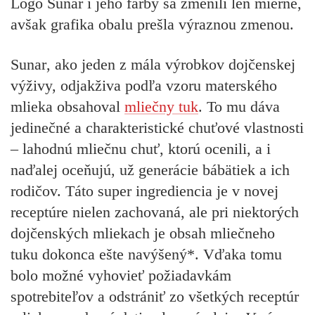
Logo Sunar i jeho farby sa zmenili len mierne,
avšak grafika obalu prešla výraznou zmenou.
Sunar
, ako jeden z mála výrobkov dojčenskej
výživy,
odjakživa podľa vzoru materského
mlieka obsahoval
mliečny tuk
. To mu dáva
jedinečné a charakteristické chuťové vlastnosti
– lahodnú mliečnu chuť, ktorú ocenili, a i
naďalej oceňujú, už generácie bábätiek a ich
rodičov. Táto super ingrediencia je v novej
receptúre nielen zachovaná, ale pri niektorých
dojčenských mliekach je
obsah mliečneho
tuku
dokonca ešte
navýšený*
. Vďaka tomu
bolo možné vyhovieť požiadavkám
spotrebiteľov a odstrániť zo všetkých receptúr