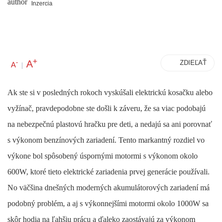
Inzercia
+
A
-
ZDIEĽAŤ
A
|
Ak ste si v posledných rokoch vyskúšali elektrickú kosačku alebo
vyžínač, pravdepodobne ste došli k záveru, že sa viac podobajú
na nebezpečnú plastovú hračku pre deti, a nedajú sa ani porovnať
s výkonom benzínových zariadení. Tento markantný rozdiel vo
výkone bol spôsobený úspornými motormi s výkonom okolo
600W, ktoré tieto elektrické zariadenia prvej generácie používali.
No väčšina dnešných moderných akumulátorových zariadení má
podobný problém, a aj s výkonnejšími motormi okolo 1000W sa
skôr hodia na ľahšiu prácu a ďaleko zaostávajú za výkonom