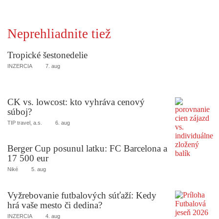
Neprehliadnite tiež
Tropické šestonedelie
INZERCIA
7. aug
CK vs. lowcost: kto vyhráva cenový
súboj?
TIP travel, a.s.
6. aug
Berger Cup posunul latku: FC Barcelona a
17 500 eur
Niké
5. aug
Vyžrebovanie futbalových súťaží: Kedy
hrá vaše mesto či dedina?
INZERCIA
4. aug