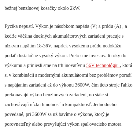
bežnej benzínovej kosačky okolo 2kW.
Fyzika nepustí. Výkon je násobkom napätia (V) a prúdu (A) , a
keďže väčšina dnešných akumulátorových zariadení pracuje s
nízkym napätím 18-36V, napriek vysokému prúdu nedokážu
podať dostatočne vysoký výkon. Preto sme investovali roky do
výskumu a priniesli sme na trh inovatívnu
56V technológiu
, ktorá
si v kombinácii s modernými akumulátormi bez problémov poradí
s napájaním zariadení až do výkonu 3600W, čím tieto stroje ľahko
prekonávajú výkon benzínových zariadení, no stále si
zachovávajú nízku hmotnosť a kompaktnosť.
Jednoducho
povedané, pri 3600W sa už bavíme o výkone, ktorý je
porovnateľný alebo prevyšujúci výkon spaľovacieho motora.