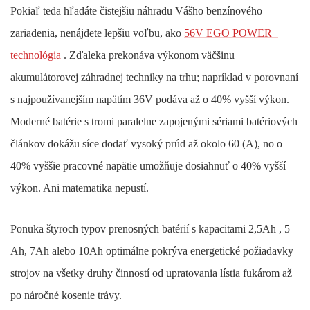
Pokiaľ teda hľadáte čistejšiu náhradu Vášho benzínového
zariadenia, nenájdete lepšiu voľbu, ako
56V EGO POWER+
technológia
. Zďaleka prekonáva výkonom väčšinu
akumulátorovej záhradnej techniky na trhu; napríklad v porovnaní
s najpoužívanejším napätím 36V podáva až o 40% vyšší výkon.
Moderné batérie s tromi paralelne zapojenými sériami batériových
článkov dokážu síce dodať vysoký prúd až okolo 60 (A), no o
40% vyššie pracovné napätie umožňuje dosiahnuť o 40% vyšší
výkon. Ani matematika nepustí.
Ponuka štyroch typov prenosných batérií s kapacitami 2,5Ah , 5
Ah, 7Ah alebo 10Ah optimálne pokrýva energetické požiadavky
strojov na všetky druhy činností od upratovania lístia fukárom až
po náročné kosenie trávy.