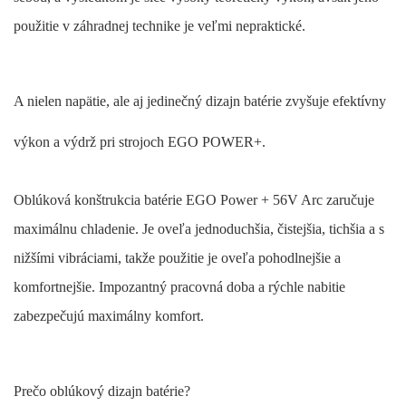
použitie v záhradnej technike je veľmi nepraktické.
A nielen napätie, ale aj jedinečný dizajn batérie zvyšuje efektívny
výkon a výdrž pri strojoch EGO POWER+.
Oblúková konštrukcia batérie EGO Power + 56V Arc zaručuje
maximálnu chladenie. Je oveľa jednoduchšia, čistejšia, tichšia a s
nižšími vibráciami, takže použitie je oveľa pohodlnejšie a
komfortnejšie. Impozantný pracovná doba a rýchle nabitie
zabezpečujú maximálny komfort.
Prečo oblúkový dizajn batérie?