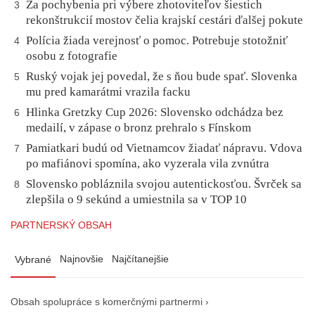
Za pochybenia pri výbere zhotoviteľov šiestich
3
rekonštrukcií mostov čelia krajskí cestári ďalšej pokute
Polícia žiada verejnosť o pomoc. Potrebuje stotožniť
4
osobu z fotografie
Ruský vojak jej povedal, že s ňou bude spať. Slovenka
5
mu pred kamarátmi vrazila facku
Hlinka Gretzky Cup 2026: Slovensko odchádza bez
6
medailí, v zápase o bronz prehralo s Fínskom
Pamiatkari budú od Vietnamcov žiadať nápravu. Vdova
7
po mafiánovi spomína, ako vyzerala vila zvnútra
Slovensko pobláznila svojou autentickosťou. Švrček sa
8
zlepšila o 9 sekúnd a umiestnila sa v TOP 10
PARTNERSKÝ OBSAH
Najnovšie
Najčítanejšie
Vybrané
Obsah spolupráce s komerčnými partnermi ›