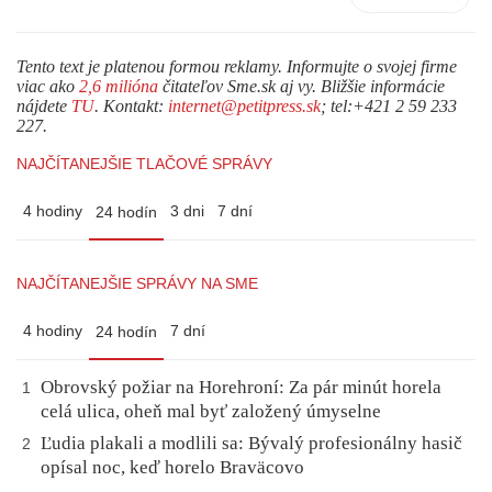
Tento text je platenou formou reklamy. Informujte o svojej firme
viac ako
2,6 milióna
čitateľov Sme.sk aj vy. Bližšie informácie
nájdete
TU
. Kontakt:
internet@petitpress.sk
; tel:+421 2 59 233
227.
NAJČÍTANEJŠIE TLAČOVÉ SPRÁVY
4 hodiny
3 dni
7 dní
24 hodín
NAJČÍTANEJŠIE SPRÁVY NA SME
4 hodiny
7 dní
24 hodín
Obrovský požiar na Horehroní: Za pár minút horela
1
celá ulica, oheň mal byť založený úmyselne
Ľudia plakali a modlili sa: Bývalý profesionálny hasič
2
opísal noc, keď horelo Braväcovo