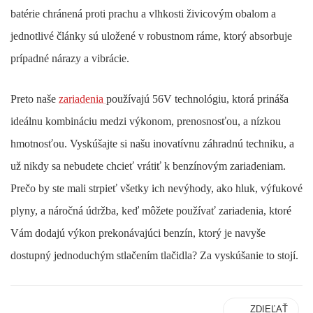
batérie chránená proti prachu a vlhkosti živicovým obalom a
jednotlivé články sú uložené v robustnom ráme, ktorý absorbuje
prípadné nárazy a vibrácie.
Preto naše
zariadenia
používajú 56V technológiu, ktorá prináša
ideálnu kombináciu medzi výkonom, prenosnosťou, a nízkou
hmotnosťou. Vyskúšajte si našu inovatívnu záhradnú techniku, a
už nikdy sa nebudete chcieť vrátiť k benzínovým zariadeniam.
Prečo by ste mali strpieť všetky ich nevýhody, ako hluk, výfukové
plyny, a náročná údržba, keď môžete používať zariadenia, ktoré
Vám dodajú výkon prekonávajúci benzín, ktorý je navyše
dostupný jednoduchým stlačením tlačidla? Za vyskúšanie to stojí.
ZDIEĽAŤ