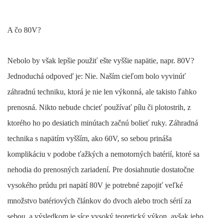
A čo 80V?
Nebolo by však lepšie použiť ešte vyššie napätie, napr. 80V?
Jednoduchá odpoveď je: Nie. Naším cieľom bolo vyvinúť
záhradnú techniku, ktorá je nie len výkonná, ale takisto ľahko
prenosná. Nikto nebude chcieť používať pílu či plotostrih, z
ktorého ho po desiatich minútach začnú bolieť ruky. Záhradná
technika s napätím vyšším, ako 60V, so sebou prináša
komplikáciu v podobe ťažkých a nemotorných batérií, ktoré sa
nehodia do prenosných zariadení. Pre dosiahnutie dostatočne
vysokého prúdu pri napätí 80V je potrebné zapojiť veľké
množstvo batériových článkov do dvoch alebo troch sérií za
sebou, a výsledkom je síce vysoký teoretický výkon, avšak jeho