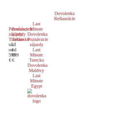
Dovolenka
Reštaurácie
Last
Poznávacie
Poznávacie
Minute
zájazdy
zájazdy
Dovolenka
Turecko
Taliansko
Poznávacie
už
už
zájazdy
od
od
Last
599
699
Minute
€
€
Turecko
Dovolenka
Maldivy
Last
Minute
Egypt