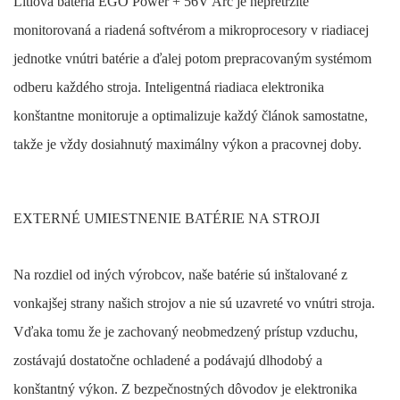
Lítiová batéria EGO Power + 56V Arc je nepretržite
monitorovaná a riadená softvérom a mikroprocesory v riadiacej
jednotke vnútri batérie a ďalej potom prepracovaným systémom
odberu každého stroja. Inteligentná riadiaca elektronika
konštantne monitoruje a optimalizuje každý článok samostatne,
takže je vždy dosiahnutý maximálny výkon a pracovnej doby.
EXTERNÉ UMIESTNENIE BATÉRIE NA STROJI
Na rozdiel od iných výrobcov, naše batérie sú inštalované z
vonkajšej strany našich strojov a nie sú uzavreté vo vnútri stroja.
Vďaka tomu že je zachovaný neobmedzený prístup vzduchu,
zostávajú dostatočne ochladené a podávajú dlhodobý a
konštantný výkon. Z bezpečnostných dôvodov je elektronika