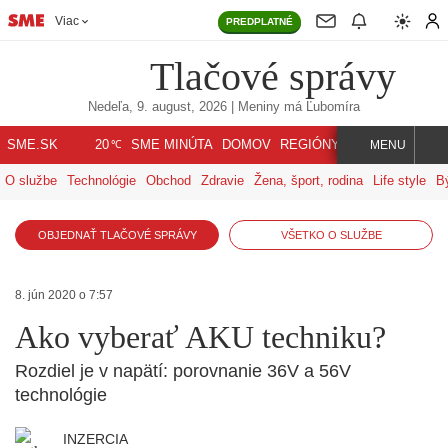
Viac
PREDPLATNÉ
Tlačové správy
Nedeľa, 9. august, 2026
| Meniny má
Ľubomíra
℃
SME.SK
SME MINÚTA
DOMOV
REGIÓNY
INDEX
SVET
20
MENU
O službe
Technológie
Obchod
Zdravie
Žena, šport, rodina
Life style
B
OBJEDNAŤ TLAČOVÉ SPRÁVY
VŠETKO O SLUŽBE
8. jún 2020 o 7:57
Ako vyberať AKU techniku?
Rozdiel je v napätí: porovnanie 36V a 56V
technológie
INZERCIA