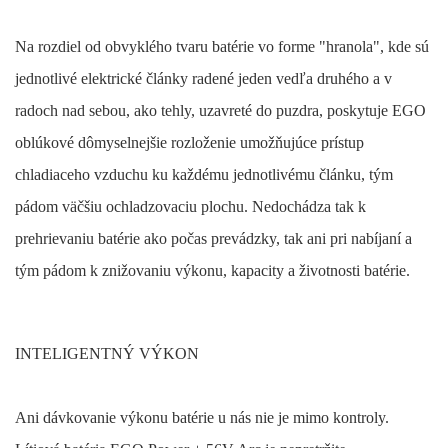
Na rozdiel od obvyklého tvaru batérie vo forme "hranola", kde sú
jednotlivé elektrické články radené jeden vedľa druhého a v
radoch nad sebou, ako tehly, uzavreté do puzdra, poskytuje EGO
oblúkové dômyselnejšie rozloženie umožňujúce prístup
chladiaceho vzduchu ku každému jednotlivému článku, tým
pádom väčšiu ochladzovaciu plochu. Nedochádza tak k
prehrievaniu batérie ako počas prevádzky, tak ani pri nabíjaní a
tým pádom k znižovaniu výkonu, kapacity a životnosti batérie.
INTELIGENTNÝ VÝKON
Ani dávkovanie výkonu batérie u nás nie je mimo kontroly.