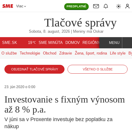
Viac
PREDPLATNÉ
Tlačové správy
Sobota, 8. august, 2026
| Meniny má
Oskar
℃
SME.SK
SME MINÚTA
DOMOV
REGIÓNY
INDEX
SVET
19
MENU
O službe
Technológie
Obchod
Zdravie
Žena, šport, rodina
Life style
B
OBJEDNAŤ TLAČOVÉ SPRÁVY
VŠETKO O SLUŽBE
23. jún 2020 o 0:00
Investovanie s fixným výnosom
až 8 % p.a.
V júni sa v Proxente investuje bez poplatku za
nákup