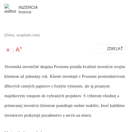
INZERCIA
Inzercia
(Zdroj: unsplash.com)
+
A
-
ZDIEĽAŤ
A
|
Slovenská investičné skupina Proxenta prináša kvalitné investície svojim
klientom už jedenásty rok. Klienti investujú v Proxente prostredníctvom
dlhových cenných papierov s fixným výnosom, ale aj priamym
majetkovým vstupom do vybraných projektov. S výberom vhodnej a
primeranej investície klientom pomáhajú osobní makléri, ktorí každému
investorovi poskytujú poradenstvo a servis na mieru.