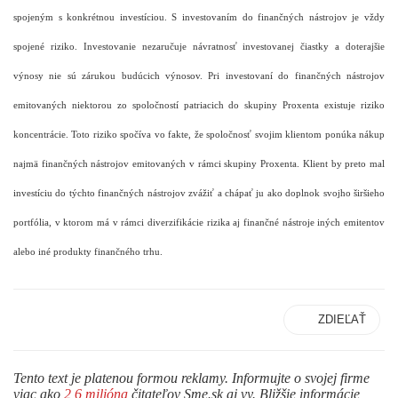
spojeným s konkrétnou investíciou. S investovaním do finančných nástrojov je vždy
spojené riziko. Investovanie nezaručuje návratnosť investovanej čiastky a doterajšie
výnosy nie sú zárukou budúcich výnosov. Pri investovaní do finančných nástrojov
emitovaných niektorou zo spoločností patriacich do skupiny Proxenta existuje riziko
koncentrácie. Toto riziko spočíva vo fakte, že spoločnosť svojim klientom ponúka nákup
najmä finančných nástrojov emitovaných v rámci skupiny Proxenta. Klient by preto mal
investíciu do týchto finančných nástrojov zvážiť a chápať ju ako doplnok svojho širšieho
portfólia, v ktorom má v rámci diverzifikácie rizika aj finančné nástroje iných emitentov
alebo iné produkty finančného trhu.
ZDIEĽAŤ
Tento text je platenou formou reklamy. Informujte o svojej firme
viac ako
2,6 milióna
čitateľov Sme.sk aj vy. Bližšie informácie