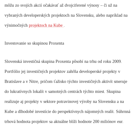
môžu zo svojích akcií očakávať až dvojciferené výnosy – či už na
vybraných developerských projektoch na Slovensku, alebo napríklad na
výnimočných
projektoch na Kube
.
Investovanie so skupinou Proxenta
Slovenská investičná skupina Proxenta pôsobí na trhu od roku 2009.
Portfólio jej investičných projektov zahŕňa developerské projekty v
Bratislave a v Nitre, pričom ťažisko týchto investičných aktivít smeruje
do lukratívnych lokalít v samotných centrách týchto miest. Skupina
realizuje aj projekty v sektore potravinovej výroby na Slovensku a na
Kube a dlhodobé investície do perspektívnych nájomných realít. Súhrnná
trhová hodnota projektov sa aktuálne blíži hodnote 200 miliónov eur.