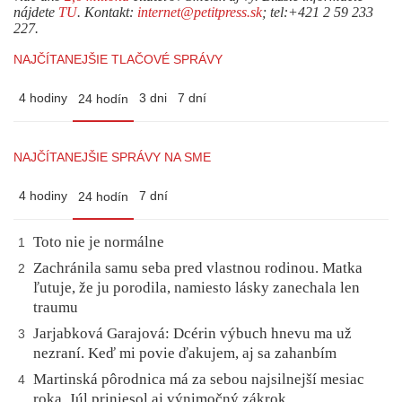
nájdete
TU
. Kontakt:
internet@petitpress.sk
; tel:+421 2 59 233
227.
NAJČÍTANEJŠIE TLAČOVÉ SPRÁVY
4 hodiny
3 dni
7 dní
24 hodín
NAJČÍTANEJŠIE SPRÁVY NA SME
4 hodiny
7 dní
24 hodín
Toto nie je normálne
1
Zachránila samu seba pred vlastnou rodinou. Matka
2
ľutuje, že ju porodila, namiesto lásky zanechala len
traumu
Jarjabková Garajová: Dcérin výbuch hnevu ma už
3
nezraní. Keď mi povie ďakujem, aj sa zahanbím
Martinská pôrodnica má za sebou najsilnejší mesiac
4
roka. Júl priniesol aj výnimočný zákrok