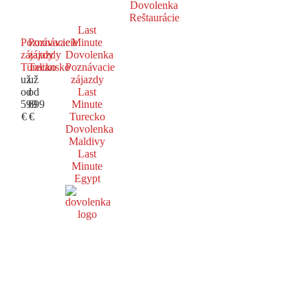
Dovolenka
Reštaurácie
Last
Poznávacie
Poznávacie
Minute
zájazdy
zájazdy
Dovolenka
Turecko
Taliansko
Poznávacie
už
už
zájazdy
od
od
Last
599
699
Minute
€
€
Turecko
Dovolenka
Maldivy
Last
Minute
Egypt