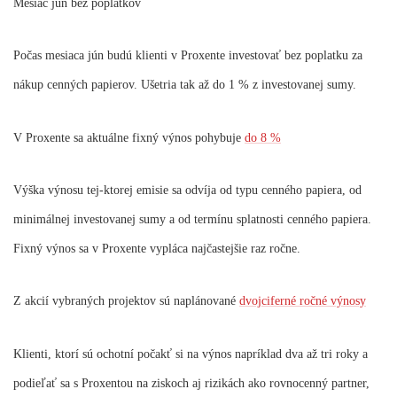
Mesiac jún bez poplatkov
Počas mesiaca jún budú klienti v Proxente investovať bez poplatku za
nákup cenných papierov. Ušetria tak až do 1 % z investovanej sumy.
V Proxente sa aktuálne fixný výnos pohybuje
do 8 %
Výška výnosu tej-ktorej emisie sa odvíja od typu cenného papiera, od
minimálnej investovanej sumy a od termínu splatnosti cenného papiera.
Fixný výnos sa v Proxente vypláca najčastejšie raz ročne.
Z akcií vybraných projektov sú naplánované
dvojciferné ročné výnosy
Klienti, ktorí sú ochotní počakť si na výnos napríklad dva až tri roky a
podieľať sa s Proxentou na ziskoch aj rizikách ako rovnocenný partner,