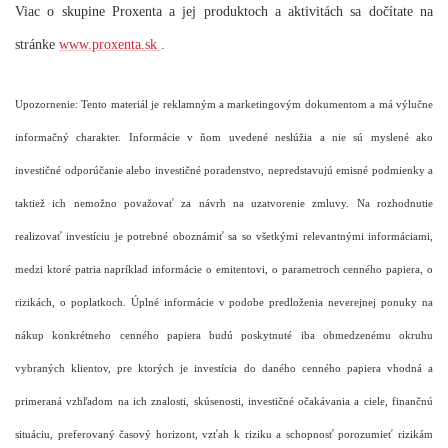
Viac o skupine Proxenta a jej produktoch a aktivitách sa dočítate na
stránke
www.proxenta.sk
.
Upozornenie: Tento materiál je reklamným a marketingovým dokumentom a má výlučne
informačný charakter. Informácie v ňom uvedené neslúžia a nie sú myslené ako
investičné odporúčanie alebo investičné poradenstvo, nepredstavujú emisné podmienky a
taktiež ich nemožno považovať za návrh na uzatvorenie zmluvy. Na rozhodnutie
realizovať investíciu je potrebné oboznámiť sa so všetkými relevantnými informáciami,
medzi ktoré patria napríklad informácie o emitentovi, o parametroch cenného papiera, o
rizikách, o poplatkoch. Úplné informácie v podobe predloženia neverejnej ponuky na
nákup konkrétneho cenného papiera budú poskytnuté iba obmedzenému okruhu
vybraných klientov, pre ktorých je investícia do daného cenného papiera vhodná a
primeraná vzhľadom na ich znalosti, skúsenosti, investičné očakávania a ciele, finančnú
situáciu, preferovaný časový horizont, vzťah k riziku a schopnosť porozumieť rizikám