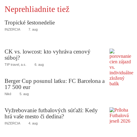
Neprehliadnite tiež
Tropické šestonedelie
INZERCIA
7. aug
CK vs. lowcost: kto vyhráva cenový
súboj?
TIP travel, a.s.
6. aug
Berger Cup posunul latku: FC Barcelona a
17 500 eur
Niké
5. aug
Vyžrebovanie futbalových súťaží: Kedy
hrá vaše mesto či dedina?
INZERCIA
4. aug