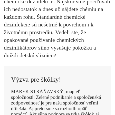
chemické dezinfekcie. Najskôr sme pociťovali
ich nedostatok a dnes už nájdete chémiu na
každom rohu. Štandardné chemické
dezinfekcie sú nešetrné k povrchom i k
životnému prostrediu. Vedeli ste, že
opakované používanie chemických
dezinfikátorov silno vysušuje pokožku a
dráždi detskú sliznicu?
Výzva pre škôlky!
MAREK STRÁŇAVSKÝ, majiteľ
spoločnosti:
Zelené podnikanie a spoločenská
zodpovednosť je pre našu spoločnosť veľmi
dôležitá. Aj preto sme sa rozhodli opäť
pomôcť. Aktuálna podpora sa týka škôlok aj