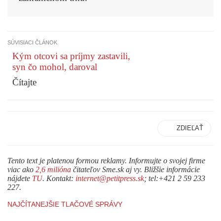
SÚVISIACI ČLÁNOK
Kým otcovi sa príjmy zastavili,
syn čo mohol, daroval
Čítajte
ZDIEĽAŤ
Tento text je platenou formou reklamy. Informujte o svojej firme
viac ako
2,6 milióna
čitateľov Sme.sk aj vy. Bližšie informácie
nájdete
TU
. Kontakt:
internet@petitpress.sk
; tel:+421 2 59 233
227.
NAJČÍTANEJŠIE TLAČOVÉ SPRÁVY