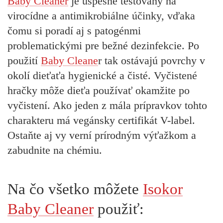
Baby Cleaner
je úspešne testovaný na
virocídne a antimikrobiálne účinky, vďaka
čomu si poradí aj s patogénmi
problematickými pre bežné dezinfekcie.
Po
použití
Baby Cleane
r tak ostávajú povrchy v
okolí dieťaťa hygienické a čisté. Vyčistené
hračky môže dieťa používať okamžite po
vyčistení. Ako jeden z mála prípravkov tohto
charakteru má
vegánsky certifikát V-label.
Ostaňte aj vy verní prírodným výťažkom a
zabudnite na chémiu.
Na čo všetko môžete
Isokor
Baby Cleaner
použiť: