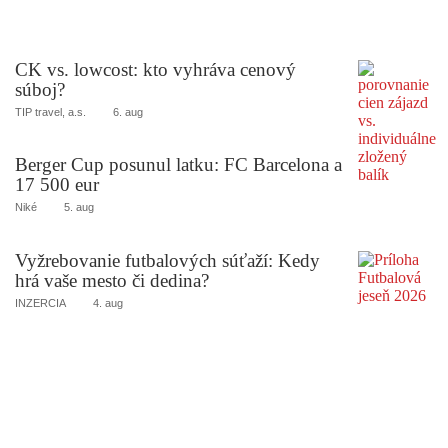
CK vs. lowcost: kto vyhráva cenový
súboj?
TIP travel, a.s.
6. aug
Berger Cup posunul latku: FC Barcelona a
17 500 eur
Niké
5. aug
Vyžrebovanie futbalových súťaží: Kedy
hrá vaše mesto či dedina?
INZERCIA
4. aug