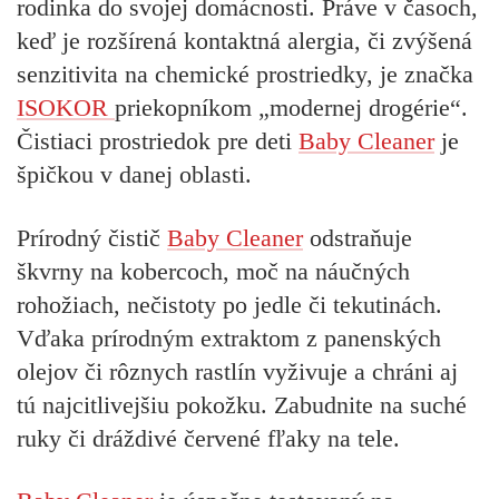
rodinka do svojej domácnosti.
Práve v časoch,
keď je rozšírená kontaktná alergia, či zvýšená
senzitivita na chemické prostriedky, je značka
ISOKOR
priekopníkom „modernej drogérie“
.
Čistiaci prostriedok pre deti
Baby Cleaner
je
špičkou v danej oblasti.
Prírodný čistič
Baby Cleaner
odstraňuje
škvrny na kobercoch, moč na náučných
rohožiach, nečistoty po jedle či tekutinách.
Vďaka prírodným extraktom z panenských
olejov či rôznych rastlín vyživuje a chráni aj
tú najcitlivejšiu pokožku. Zabudnite na suché
ruky či dráždivé červené fľaky na tele.