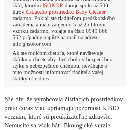
škôl, ktorým
ISOKOR
daruje spolu až 500
litrov
čistiaceho prostriedku Baby Cleaner
zadarmo. Pokiaľ ste riaditeľom predškolského
zariadenia a máte záujem o 5 až 25 litrovú
vzorku zadarmo, volajte na číslo
0949 866
562
prípadne napíšte na mail na adresu
info@isokor.com
Ak ste rodičom dieťaťa, ktoré navštevuje
škôlku a chcete aby dieťa bolo v bezpečí bez
styku s nebezpečnou chémiou, neváhajte o
tejto možnosti informovať riaditeľa vašej
škôlky ešte dnes.
Nie div, že výrobcovia čistiacich prostriedkov
preto čoraz viac upriamujú pozornosť k BIO
verziám, ktoré sú preukázateľne zdravšie.
Nemusíte sa však báť.
Ekologické verzie