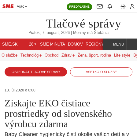
Viac
PREDPLATNÉ
Tlačové správy
Piatok, 7. august, 2026
| Meniny má
Štefánia
℃
SME.SK
SME MINÚTA
DOMOV
REGIÓNY
INDEX
SVET
28
MENU
O službe
Technológie
Obchod
Zdravie
Žena, šport, rodina
Life style
B
OBJEDNAŤ TLAČOVÉ SPRÁVY
VŠETKO O SLUŽBE
13. júl 2020 o 0:00
Získajte EKO čistiace
prostriedky od slovenského
výrobcu zdarma
Baby Cleaner hygienicky čistí okolie vašich detí a v