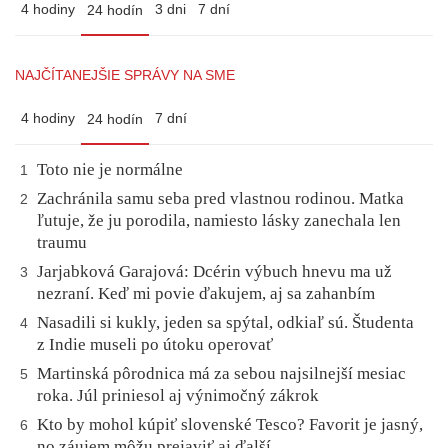
4 hodiny
3 dni
7 dní
24 hodín
NAJČÍTANEJŠIE SPRÁVY NA SME
4 hodiny
7 dní
24 hodín
Toto nie je normálne
1
Zachránila samu seba pred vlastnou rodinou. Matka
2
ľutuje, že ju porodila, namiesto lásky zanechala len
traumu
Jarjabková Garajová: Dcérin výbuch hnevu ma už
3
nezraní. Keď mi povie ďakujem, aj sa zahanbím
Nasadili si kukly, jeden sa spýtal, odkiaľ sú. Študenta
4
z Indie museli po útoku operovať
Martinská pôrodnica má za sebou najsilnejší mesiac
5
roka. Júl priniesol aj výnimočný zákrok
Kto by mohol kúpiť slovenské Tesco? Favorit je jasný,
6
no záujem môžu prejaviť aj ďalší