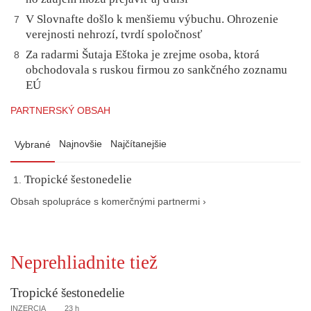
V Slovnafte došlo k menšiemu výbuchu. Ohrozenie
7
verejnosti nehrozí, tvrdí spoločnosť
Za radarmi Šutaja Eštoka je zrejme osoba, ktorá
8
obchodovala s ruskou firmou zo sankčného zoznamu
EÚ
PARTNERSKÝ OBSAH
Najnovšie
Najčítanejšie
Vybrané
Tropické šestonedelie
Obsah spolupráce s komerčnými partnermi ›
Neprehliadnite tiež
Tropické šestonedelie
INZERCIA
23 h