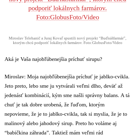
Miroslav Telehanič a Juraj Kovaľ spustili nový projekt “Buďnášfarmár”,
ktorým chcú podporiť lokálnych farmárov. Foto:GlobusFoto/Video
Aká je Vaša najobľúbenejšia príchuť sirupu?
Miroslav:
Moja najobľúbenejšia príchuť je jablko-cvikla.
Jeto preto, lebo sme ju vytvárali veľmi dlho, deväť až
jedenásť kombinácií, kým sme našli správny balans. A tá
chuť je tak dobre urobená, že ľuďom, ktorým
nepovieme, že je to jablko-cvikla, tak si myslia, že je to
malinový alebo jahodový sirup. Preto ho voláme aj
“babičkina záhrada”. Taktiež mám veľmi rád