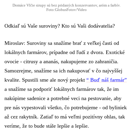
Domáce Vlčie sirupy sú bez pridaných konzervantov, aróm a farbív.
Foto:GlobusFotov/Video
Odkiaľ sú Vaše suroviny? Kto sú Vaši dodávatelia?
Miroslav:
Suroviny sa snažíme brať z veľkej časti od
lokálnych farmárov, prípadne od ľudí z dvora. Exotické
ovocie - citrusy a ananás, nakupujeme zo zahraničia.
Samozrejme, snažíme sa ich nakupovať v čo najvyššej
kvalite. Spustili sme ale nový projekt
“
Buď náš farmár”
a snažíme sa podporiť lokálnych farmárov tak, že im
nakúpime sadenice a potrebné veci na pestovanie, aby
pre nás vypestovali všetko, čo potrebujeme - od byliniek
až cez rakytník. Zatiaľ to má veľmi pozitívny ohlas, tak
veríme, že to bude stále lepšie a lepšie.