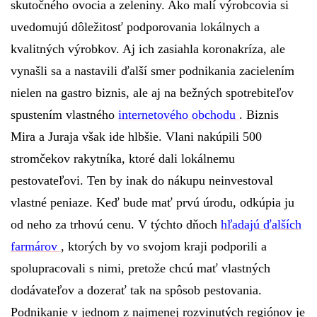
skutočného ovocia a zeleniny. Ako malí výrobcovia si
uvedomujú dôležitosť podporovania lokálnych a
kvalitných výrobkov. Aj ich zasiahla koronakríza, ale
vynašli sa a nastavili ďalší smer podnikania zacielením
nielen na gastro biznis, ale aj na bežných spotrebiteľov
spustením vlastného
internetového obchodu
. Biznis
Mira a Juraja však ide hlbšie. Vlani nakúpili 500
stromčekov rakytníka, ktoré dali lokálnemu
pestovateľovi. Ten by inak do nákupu neinvestoval
vlastné peniaze. Keď bude mať prvú úrodu, odkúpia ju
od neho za trhovú cenu. V týchto dňoch
hľadajú ďalších
farmárov
, ktorých by vo svojom kraji podporili a
spolupracovali s nimi, pretože chcú mať vlastných
dodávateľov a dozerať tak na spôsob pestovania.
Podnikanie v jednom z najmenej rozvinutých regiónov je