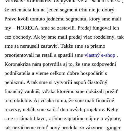
Miroslav:
Koronakríza ovplyvnila veľa. Naučili sme sa,
že orientácia len na jeden segment trhu nie je dobrý.
Práve kvôli tomuto jednému segmentu, ktorý sme mali
my – HORECA, sme sa zastavili. Predaj fungoval len
cez obchody. Ak by sme mali predaj viac rozdelený, tak
sme sa nemuseli zastaviť. Takže sme sa priamo
preorientovali na retail a spustili sme
vlastný e-shop
.
Koronakríza nám potvrdila aj to, že sme zodpovední
podnikatelia a vieme celkom dobre hospodáriť s
peniazmi. A tak sme si vytvorili aspoň čiastočný
finančný vankúš, vďaka ktorému sme dokázali prežiť
toto obdobie. Aj vďaka tomu, že sme mali finančné
rezervy, nebáli sme sa ísť do nových projektov. Keby
sme si lámali hlavu, z čoho zaplatíme nájmy a výplaty,
tak nezačneme robiť nový produkt zo zázvoru - ginger