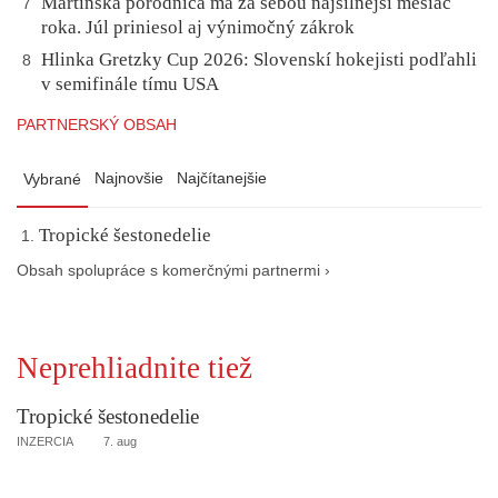
Martinská pôrodnica má za sebou najsilnejší mesiac
7
roka. Júl priniesol aj výnimočný zákrok
Hlinka Gretzky Cup 2026: Slovenskí hokejisti podľahli
8
v semifinále tímu USA
PARTNERSKÝ OBSAH
Najnovšie
Najčítanejšie
Vybrané
Tropické šestonedelie
Obsah spolupráce s komerčnými partnermi ›
Neprehliadnite tiež
Tropické šestonedelie
INZERCIA
7. aug