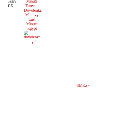
599
699
Minute
€
€
Turecko
Dovolenka
Maldivy
Last
Minute
Egypt
SME.sk