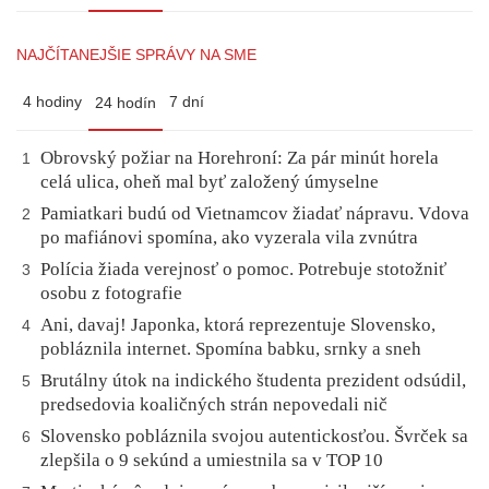
NAJČÍTANEJŠIE SPRÁVY NA SME
4 hodiny
7 dní
24 hodín
Obrovský požiar na Horehroní: Za pár minút horela
1
celá ulica, oheň mal byť založený úmyselne
Pamiatkari budú od Vietnamcov žiadať nápravu. Vdova
2
po mafiánovi spomína, ako vyzerala vila zvnútra
Polícia žiada verejnosť o pomoc. Potrebuje stotožniť
3
osobu z fotografie
Ani, davaj! Japonka, ktorá reprezentuje Slovensko,
4
pobláznila internet. Spomína babku, srnky a sneh
Brutálny útok na indického študenta prezident odsúdil,
5
predsedovia koaličných strán nepovedali nič
Slovensko pobláznila svojou autentickosťou. Švrček sa
6
zlepšila o 9 sekúnd a umiestnila sa v TOP 10