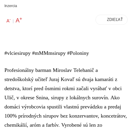
Inzercia
+
A
-
ZDIEĽAŤ
A
|
#vlciesirupy #mMMmsirupy #Poloniny
Profesionálny barman Miroslav Telehanič a
stredoškolský učiteľ Juraj Kovaľ sú dvaja kamaráti z
detstva, ktorí pred ôsmimi rokmi začali vyrábať v obci
Ulič, v okrese Snina, sirupy z lokálnych surovín. Ako
domáci výrobcovia spustili vlastnú prevádzku a predaj
100% prírodných sirupov bez konzervantov, koncetrátov,
chemikálií, aróm a farbív. Vyrobené sú len zo