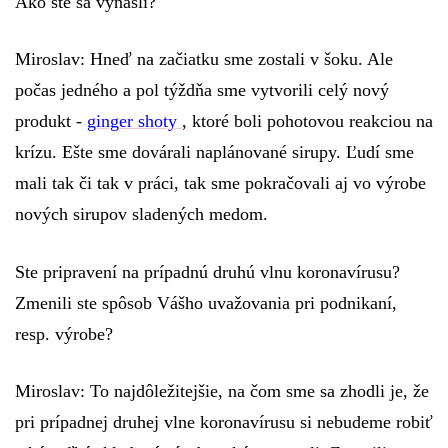
Ako ste sa vynašli?
Miroslav:
Hneď na začiatku sme zostali v šoku. Ale
počas jedného a pol týždňa sme vytvorili celý nový
produkt -
ginger shoty
, ktoré boli pohotovou reakciou na
krízu. Ešte sme dovárali naplánované sirupy. Ľudí sme
mali tak či tak v práci, tak sme pokračovali aj vo výrobe
nových sirupov sladených medom.
Ste pripravení na prípadnú druhú vlnu koronavírusu?
Zmenili ste spôsob Vášho uvažovania pri podnikaní,
resp. výrobe?
Miroslav:
To najdôležitejšie, na čom sme sa zhodli je, že
pri prípadnej druhej vlne koronavírusu si nebudeme robiť