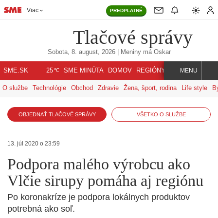
Viac
PREDPLATNÉ
Tlačové správy
Sobota, 8. august, 2026
| Meniny má
Oskar
℃
SME.SK
SME MINÚTA
DOMOV
REGIÓNY
INDEX
SVET
25
MENU
O službe
Technológie
Obchod
Zdravie
Žena, šport, rodina
Life style
B
OBJEDNAŤ TLAČOVÉ SPRÁVY
VŠETKO O SLUŽBE
13. júl 2020 o 23:59
Podpora malého výrobcu ako
Vlčie sirupy pomáha aj regiónu
Po koronakríze je podpora lokálnych produktov
potrebná ako soľ.