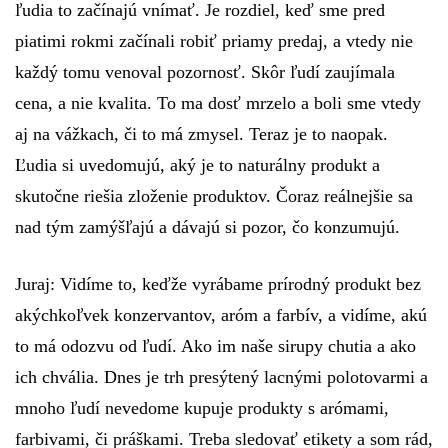
ľudia to začínajú vnímať. Je rozdiel, keď sme pred
piatimi rokmi začínali robiť priamy predaj, a vtedy nie
každý tomu venoval pozornosť. Skôr ľudí zaujímala
cena, a nie kvalita. To ma dosť mrzelo a boli sme vtedy
aj na vážkach, či to má zmysel. Teraz je to naopak.
Ľudia si uvedomujú, aký je to naturálny produkt a
skutočne riešia zloženie produktov. Čoraz reálnejšie sa
nad tým zamýšľajú a dávajú si pozor, čo konzumujú.
Juraj:
Vidíme to, keďže vyrábame prírodný produkt bez
akýchkoľvek konzervantov, aróm a farbív, a vidíme, akú
to má odozvu od ľudí. Ako im naše sirupy chutia a ako
ich chvália. Dnes je trh presýtený lacnými polotovarmi a
mnoho ľudí nevedome kupuje produkty s arómami,
farbivami, či práškami. Treba sledovať etikety a som rád,