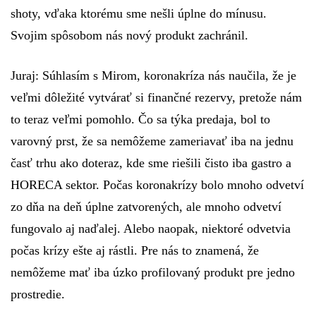
shoty, vďaka ktorému sme nešli úplne do mínusu.
Svojim spôsobom nás nový produkt zachránil.
Juraj:
Súhlasím s Mirom, koronakríza nás naučila, že je
veľmi dôležité vytvárať si finančné rezervy, pretože nám
to teraz veľmi pomohlo. Čo sa týka predaja, bol to
varovný prst, že sa nemôžeme zameriavať iba na jednu
časť trhu ako doteraz, kde sme riešili čisto iba gastro a
HORECA sektor. Počas koronakrízy bolo mnoho odvetví
zo dňa na deň úplne zatvorených, ale mnoho odvetví
fungovalo aj naďalej. Alebo naopak, niektoré odvetvia
počas krízy ešte aj rástli. Pre nás to znamená, že
nemôžeme mať iba úzko profilovaný produkt pre jedno
prostredie.