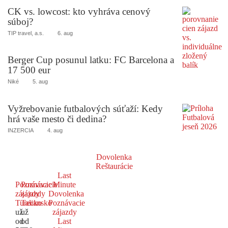
CK vs. lowcost: kto vyhráva cenový
súboj?
TIP travel, a.s.
6. aug
Berger Cup posunul latku: FC Barcelona a
17 500 eur
Niké
5. aug
Vyžrebovanie futbalových súťaží: Kedy
hrá vaše mesto či dedina?
INZERCIA
4. aug
Dovolenka
Reštaurácie
Last
Poznávacie
Poznávacie
Minute
zájazdy
zájazdy
Dovolenka
Turecko
Taliansko
Poznávacie
už
už
zájazdy
od
od
Last