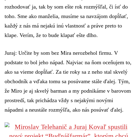
rozhodovať ja, tak by som ešte rok rozmýšľal, či ísť do
toho. Sme ako manželia, musíme sa navzájom dopĺňať,
každý z nás má nejakú inú vlastnosť a práve preto to
klape. Verím, že to bude klapať ešte dlho.
Juraj:
Určite by som bez Mira nerozbehol firmu. V
podstate to bol jeho nápad. Najviac na ňom oceňujem to,
ako sa vieme dopĺňať. Za tie roky sa z neho stal skvelý
obchodník a vďaka tomu sa posúvame stále ďalej. Tým,
že Miro je aj skvelý barman a my podnikáme v barovom
prostredí, tak prichádza vždy s nejakými novými
nápadmi a neustále rozmýšľa, ako nás posúvať ďalej.