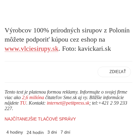
Výrobcov 100% prírodných sirupov z Polonín
môžete podporiť kúpou cez eshop na
www.vlciesirupy.sk
. Foto: kavickari.sk
ZDIEĽAŤ
Tento text je platenou formou reklamy. Informujte o svojej firme
viac ako
2,6 milióna
čitateľov Sme.sk aj vy. Bližšie informácie
nájdete
TU
. Kontakt:
internet@petitpress.sk
; tel:+421 2 59 233
227.
NAJČÍTANEJŠIE TLAČOVÉ SPRÁVY
4 hodiny
3 dni
7 dní
24 hodín