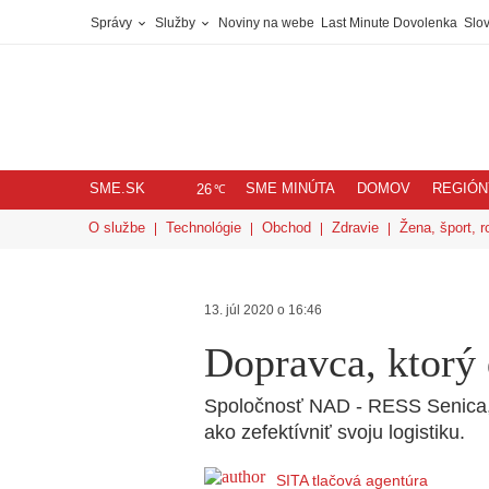
Správy
Služby
Noviny na webe
Last Minute Dovolenka
Slov
SME.SK
SME MINÚTA
DOMOV
REGIÓN
℃
26
O službe
Technológie
Obchod
Zdravie
Žena, šport, r
13. júl 2020 o 16:46
Dopravca, ktorý 
Spoločnosť NAD - RESS Senica, a
ako zefektívniť svoju logistiku.
SITA tlačová agentúra