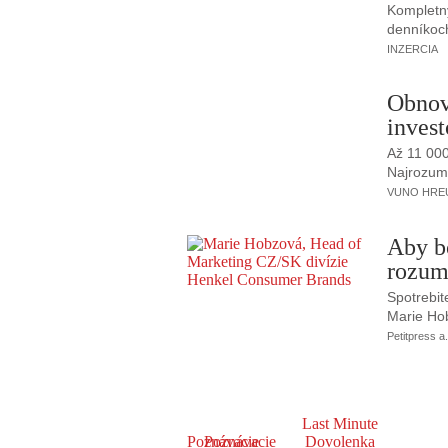
Kompletný
denníkoc
INZERCIA
Obnov
invest
Až 11 00
Najrozumne
VUNO HREUS
Aby b
rozum
Spotrebit
Marie Ho
Petitpress a.
Last Minute
Poznávacie
Poznávacie
Dovolenka