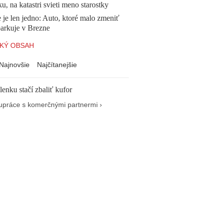
, na katastri svieti meno starostky
 je len jedno: Auto, ktoré malo zmeniť
parkuje v Brezne
KÝ OBSAH
Najnovšie
Najčítanejšie
enku stačí zbaliť kufor
upráce s komerčnými partnermi ›