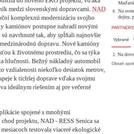
 pustila do nového EKO projektu, vďaka
Maďarsku
opník medzi slovenskými dopravcami.
NAD
Na svete
8
.
oční komplexnú modernizáciu svojho
dejiny, 
ely kamiónov postupne nahradí novými
PARTNERS
sú navrhnuté tak, aby spĺňali najnovšie
Vybrané
i medzinárodnú dopravu. Nové kamióny
ťou k životnému prostrediu, čo sa týka
Na dovol
iska hlučnosti. Bežný nákladný automobil
Obsah spol
zo vzdialenosti niekoľko desiatok metrov,
speje k tichšej doprave vďaka svojmu
va ideálnym riešením aj pre večerné
mplikácie spojené s mnohými
i chod projektu, NAD - RESS Senica sa
 mesiacoch testovala viaceré ekologické