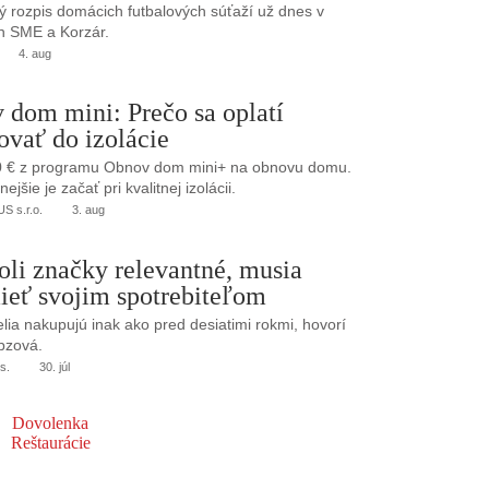
 rozpis domácich futbalových súťaží už dnes v
h SME a Korzár.
4. aug
 dom mini: Prečo sa oplatí
ovať do izolácie
0 € z programu Obnov dom mini+ na obnovu domu.
jšie je začať pri kvalitnej izolácii.
 s.r.o.
3. aug
oli značky relevantné, musia
ieť svojim spotrebiteľom
elia nakupujú inak ako pred desiatimi rokmi, hovorí
bzová.
s.
30. júl
Dovolenka
Reštaurácie