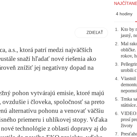
NAJČÍTANE
4 hodiny
Kto by 
1
.
ZDIEĽAŤ
jasný, n
Mal rako
2
.
 a.s., ktorá patrí medzi najväčších
obličke
rokov, h
ustále snaží hľadať nové riešenia ako
Pellegri
3
.
zároveň znížiť jej negatívny dopad na
urobili 
Vlastnil
4
.
demontuj
nepomo
žný pohon vytvárajú emisie, ktoré majú
Trnka sa
5
.
 ovzdušie i človeka, spoločnosť sa preto
státisíc
lenú alternatívu pohonu a venovať väčšiu
VIDEO: 
6
.
sného priemeru i uhlíkovej stopy. Vďaka
prosí pr
životy
e nové technológie z oblasti dopravy aj do
Presťah
7
.