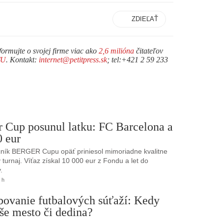
ZDIEĽAŤ
formujte o svojej firme viac ako
2,6 milióna
čitateľov
TU
. Kontakt:
internet@petitpress.sk
; tel:+421 2 59 233
r Cup posunul latku: FC Barcelona a
0 eur
ník BERGER Cupu opäť priniesol mimoriadne kvalitne
turnaj. Víťaz získal 10 000 eur z Fondu a let do
.
 h
bovanie futbalových súťaží: Kedy
še mesto či dedina?