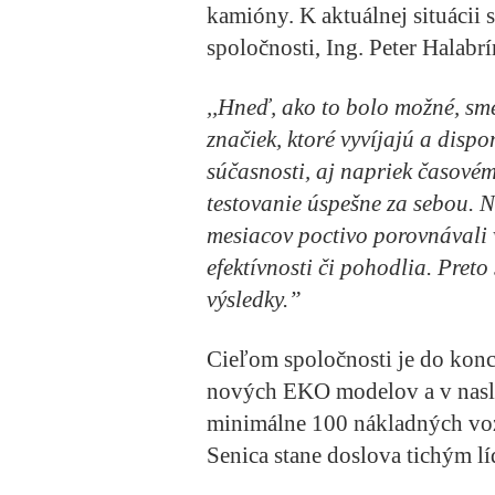
kamióny. K aktuálnej situácii s
spoločnosti, Ing. Peter Halabrí
,,Hneď, ako to bolo možné, sm
značiek, ktoré vyvíjajú a disp
súčasnosti, aj napriek časové
testovanie úspešne za sebou. N
mesiacov poctivo porovnávali v
efektívnosti či pohodlia. Preto
výsledky.”
Cieľom spoločnosti je do konc
nových EKO modelov a v nasl
minimálne 100 nákladných vo
Senica stane doslova tichým l