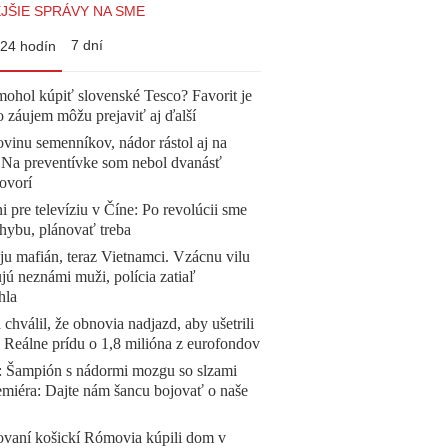
JŠIE SPRÁVY NA SME
7 dní
24 hodín
mohol kúpiť slovenské Tesco? Favorit je
o záujem môžu prejaviť aj ďalší
vinu semenníkov, nádor rástol aj na
. Na preventívke som nebol dvanásť
ovorí
ni pre televíziu v Číne: Po revolúcii sme
chybu, plánovať treba
 ju mafián, teraz Vietnamci. Vzácnu vilu
ú neznámi muži, polícia zatiaľ
hla
 chválil, že obnovia nadjazd, aby ušetrili
e. Reálne prídu o 1,8 milióna z eurofondov
Šampión s nádormi mozgu so slzami
emiéra: Dajte nám šancu bojovať o naše
ovaní košickí Rómovia kúpili dom v