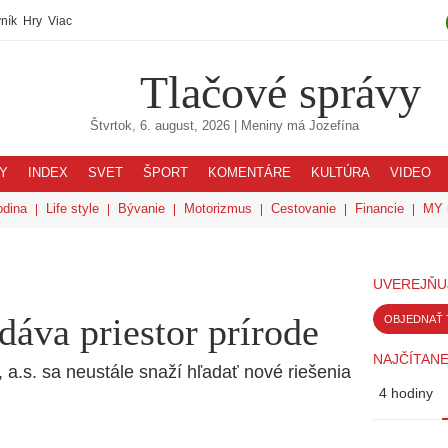
ník
Hry
Viac
Tlačové správy
Štvrtok, 6. august, 2026
| Meniny má
Jozefína
Y
INDEX
SVET
ŠPORT
KOMENTÁRE
KULTÚRA
VIDEO
odina
Life style
Bývanie
Motorizmus
Cestovanie
Financie
MY 
UVEREJŇU
dáva priestor prírode
OBJEDNAŤ 
NAJČÍTANE
.s. sa neustále snaží hľadať nové riešenia
4 hodiny