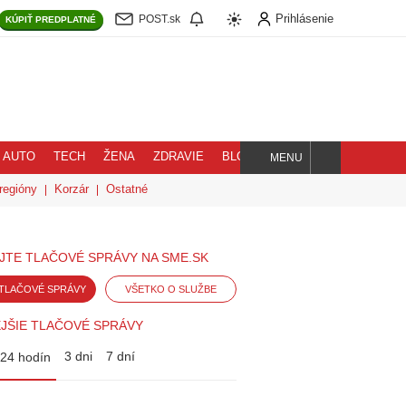
Prihlásenie
POST.sk
KÚPIŤ
PREDPLATNÉ
AUTO
TECH
ŽENA
ZDRAVIE
BLOG
MENU
Hľadaj
regióny
Korzár
Ostatné
JTE TLAČOVÉ SPRÁVY NA SME.SK
TLAČOVÉ SPRÁVY
VŠETKO O SLUŽBE
JŠIE TLAČOVÉ SPRÁVY
3 dni
7 dní
24 hodín