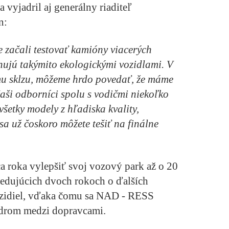
a vyjadril aj generálny riaditeľ
n:
e začali testovať kamióny viacerých
onujú takýmito ekologickými vozidlami. V
mu sklzu, môžeme hrdo povedať, že máme
aši odborníci spolu s vodičmi niekoľko
šetky modely z hľadiska kvality,
 sa už čoskoro môžete tešiť na finálne
a roka vylepšiť svoj vozový park až o 20
edujúcich dvoch rokoch o ďalších
zidiel, vďaka čomu sa NAD - RESS
ídrom medzi dopravcami.