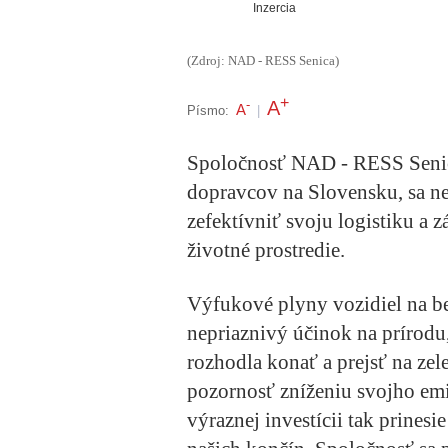
Inzercia
(Zdroj: NAD - RESS Senica)
+
A
-
A
Písmo:
|
Spoločnosť NAD - RESS Senica,
dopravcov na Slovensku, sa ne
zefektívniť svoju logistiku a 
životné prostredie.
Výfukové plyny vozidiel na be
nepriaznivý účinok na prírodu,
rozhodla konať a prejsť na ze
pozornosť zníženiu svojho emi
výraznej investícii tak prinesi