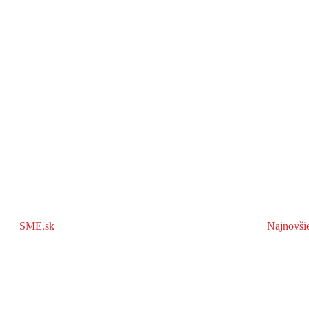
SME.sk
Najnovši