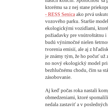
našich končín. Spoločnosť sa
ktorému sa z nej stane priek
- RESS Senica
ako prvá uskut
vozového parku. Staršie mod
ekologickými vozidlami, ktoré 
požiadavky pre vnútroštátnu 
budú výnimočné nielen šetrnos
tvorenia emisií, ale aj z hľad
je známy tým, že ho počuť už 
no nový ekologický model pri
bezhlučnému chodu, čím sa stá
zásobovanie.
Aj keď počas roka nastali ko
obmedzeniami, ktoré spomalil
nedala zastaviť a v posledných