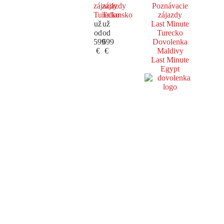
zájazdy
zájazdy
Poznávacie
Turecko
Taliansko
zájazdy
už
už
Last Minute
od
od
Turecko
599
699
Dovolenka
€
€
Maldivy
Last Minute
Egypt