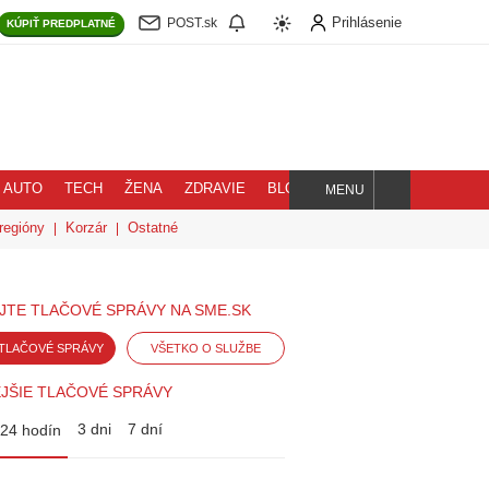
Prihlásenie
POST.sk
KÚPIŤ
PREDPLATNÉ
AUTO
TECH
ŽENA
ZDRAVIE
BLOG
MENU
Hľadaj
regióny
Korzár
Ostatné
JTE TLAČOVÉ SPRÁVY NA SME.SK
TLAČOVÉ SPRÁVY
VŠETKO O SLUŽBE
JŠIE TLAČOVÉ SPRÁVY
3 dni
7 dní
24 hodín