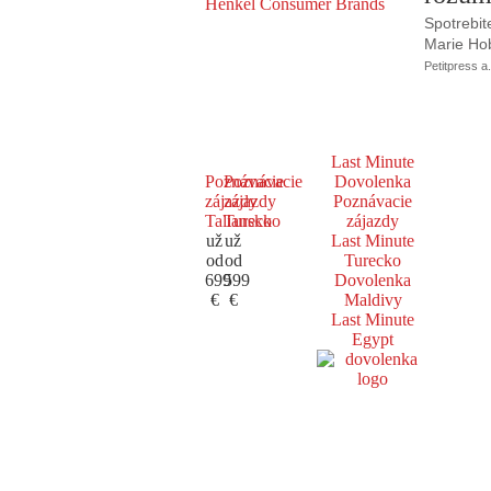
Spotrebit
Marie Ho
Petitpress a.
Last Minute
Poznávacie
Poznávacie
Dovolenka
zájazdy
zájazdy
Poznávacie
Taliansko
Turecko
zájazdy
už
už
Last Minute
od
od
Turecko
699
599
Dovolenka
€
€
Maldivy
Last Minute
Egypt