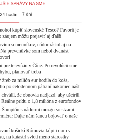
JŠIE SPRÁVY NA SME
7 dní
24 hodín
mohol kúpiť slovenské Tesco? Favorit je
o záujem môžu prejaviť aj ďalší
vinu semenníkov, nádor rástol aj na
. Na preventívke som nebol dvanásť
ovorí
ni pre televíziu v Číne: Po revolúcii sme
chybu, plánovať treba
žreb za milión eur hodila do koša,
 ho po celodennom pátraní nakoniec našli
 chválil, že obnovia nadjazd, aby ušetrili
e. Reálne prídu o 1,8 milióna z eurofondov
Šampión s nádormi mozgu so slzami
emiéra: Dajte nám šancu bojovať o naše
ovaní košickí Rómovia kúpili dom v
, na katastri svieti meno starostky