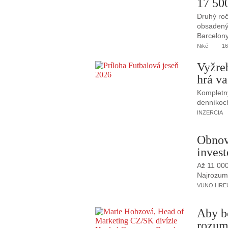
17 50
Druhý roč
obsadený 
Barcelony
Niké
16
Vyžre
hrá va
Kompletný
denníkoc
INZERCIA
Obnov
invest
Až 11 00
Najrozumne
VUNO HREUS
Aby b
rozum