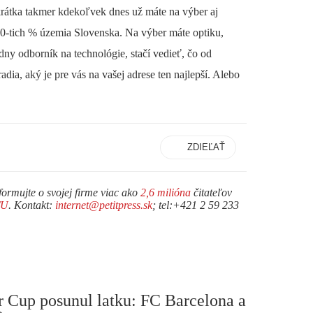
krátka takmer kdekoľvek dnes už máte na výber aj
90-tich % územia Slovenska. Na výber máte optiku,
dny odborník na technológie, stačí vedieť, čo od
adia, aký je pre vás na vašej adrese ten najlepší. Alebo
ZDIEĽAŤ
formujte o svojej firme viac ako
2,6 milióna
čitateľov
TU
. Kontakt:
internet@petitpress.sk
; tel:+421 2 59 233
r Cup posunul latku: FC Barcelona a