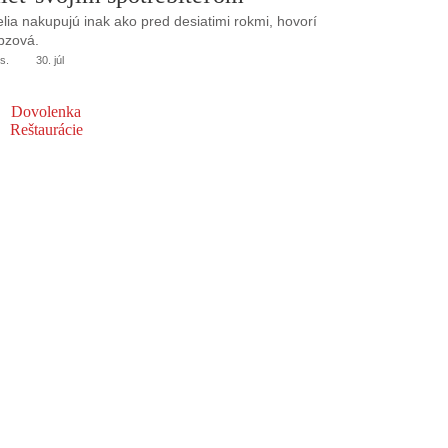
elia nakupujú inak ako pred desiatimi rokmi, hovorí
bzová.
s.
30. júl
Dovolenka
Reštaurácie