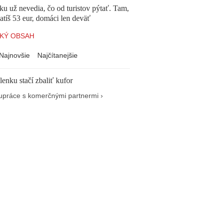
u už nevedia, čo od turistov pýtať. Tam,
atíš 53 eur, domáci len deväť
KÝ OBSAH
Najnovšie
Najčítanejšie
enku stačí zbaliť kufor
upráce s komerčnými partnermi ›