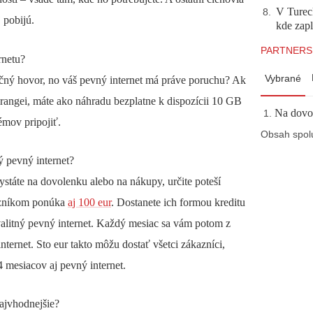
V Tureck
8
.
 pobijú.
kde zapl
PARTNERS
rnetu?
Vybrané
nčný hovor, no váš pevný internet má práve poruchu? Ak
angei, máte ako náhradu bezplatne k dispozícii 10 GB
Na dovol
émov pripojiť.
Obsah spol
ý pevný internet?
ystáte na dovolenku alebo na nákupy, určite poteší
azníkom ponúka
aj 100 eur
. Dostanete ich formou kreditu
valitný pevný internet. Každý mesiac sa vám potom z
nternet. Sto eur takto môžu dostať všetci zákazníci,
4 mesiacov aj pevný internet.
najvhodnejšie?