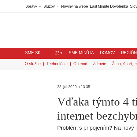
Správy
Služby
Noviny na webe
Last Minute Dovolenka
Slov
SME.SK
SME MINÚTA
DOMOV
REGIÓN
℃
23
O službe
Technológie
Obchod
Zdravie
Žena, šport, r
28. júl 2020 o 13:35
Vďaka týmto 4 t
internet bezchyb
Problém s pripojením? Na nový i