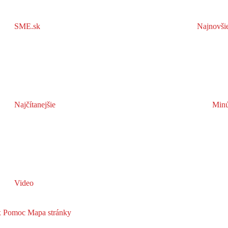
SME.sk
Najnovši
Najčítanejšie
Minú
Video
x
Pomoc
Mapa stránky