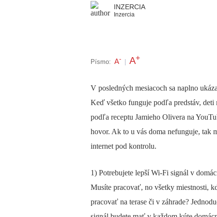
INZERCIA
Inzercia
+
A
-
A
Písmo:
|
V posledných mesiacoch sa naplno ukázalo
Keď všetko funguje podľa predstáv, deti
podľa receptu Jamieho Olivera na YouTu
hovor. Ak to u vás doma nefunguje, tak 
internet pod kontrolu.
1) Potrebujete lepší Wi-Fi signál v domác
Musíte pracovať, no všetky miestnosti, 
pracovať na terase či v záhrade? Jednodu
signál budete mať v každom kúte domácnos