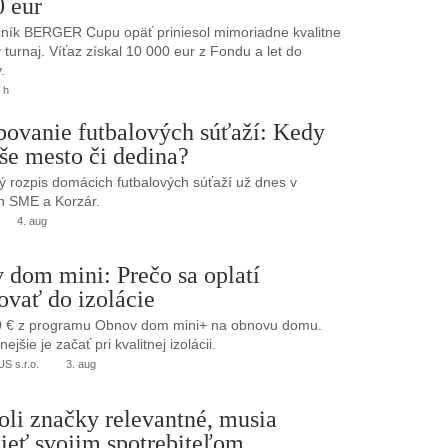
0 eur
ník BERGER Cupu opäť priniesol mimoriadne kvalitne
turnaj. Víťaz získal 10 000 eur z Fondu a let do
.
 h
bovanie futbalových súťaží: Kedy
še mesto či dedina?
 rozpis domácich futbalových súťaží už dnes v
h SME a Korzár.
4. aug
 dom mini: Prečo sa oplatí
ovať do izolácie
0 € z programu Obnov dom mini+ na obnovu domu.
jšie je začať pri kvalitnej izolácii.
 s.r.o.
3. aug
oli značky relevantné, musia
ieť svojim spotrebiteľom