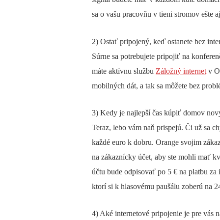
sa o vašu pracovňu v tieni stromov ešte aj
2) Ostať pripojený, keď ostanete bez inte
Súrne sa potrebujete pripojiť na konfere
máte aktívnu službu
Záložný internet
v Or
mobilných dát, a tak sa môžete bez probl
3) Kedy je najlepší čas kúpiť domov nov
Teraz, lebo vám naň prispejú. Či už sa ch
každé euro k dobru. Orange svojim zák
na zákaznícky účet, aby ste mohli mať k
účtu bude odpisovať po 5 € na platbu za i
ktorí si k hlasovému paušálu zoberú na 2
4) Aké internetové pripojenie je pre vás 