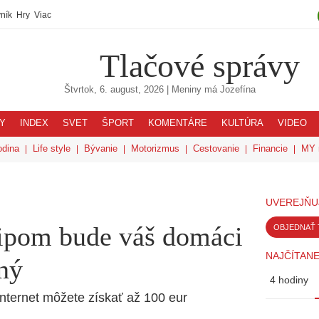
ník
Hry
Viac
Tlačové správy
Štvrtok, 6. august, 2026
| Meniny má
Jozefína
Y
INDEX
SVET
ŠPORT
KOMENTÁRE
KULTÚRA
VIDEO
odina
Life style
Bývanie
Motorizmus
Cestovanie
Financie
MY 
UVEREJŇU
ipom bude váš domáci
OBJEDNAŤ 
NAJČÍTANE
ný
4 hodiny
nternet môžete získať až 100 eur