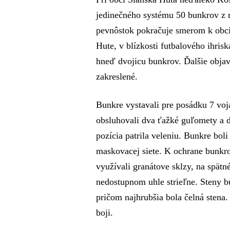
jedinečného systému 50 bunkrov z r
pevnôstok pokračuje smerom k obc
Hute, v blízkosti futbalového ihri
hneď dvojicu bunkrov. Ďalšie objav
zakreslené.
Bunkre vystavali pre posádku 7 voj
obsluhovali dva ťažké guľomety a d
pozícia patrila veleniu. Bunkre bo
maskovacej siete. K ochrane bunkr
využívali granátove sklzy, na spätn
nedostupnom uhle strieľne. Steny b
pričom najhrubšia bola čelná stena.
boji.