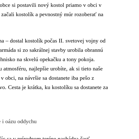
bce si postavili nový kostol priamo v obci v
 začali kostolík a pevnostný múr rozoberať na
 – dostal kostolík počas II. svetovej vojny od
rmáda si zo sakrálnej stavby urobila obrannú
 ohnisko na skvelú opekačku a tony pokoja.
atmosféru, najlepšie urobíte, ak si tieto naše
 v obci, na návršie sa dostanete iba pešo z
. Cesta je krátka, ku kostolíku sa dostanete za
 i oázu oddychu
íc sa v prírodnom teréne nachádza časť