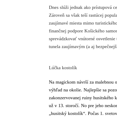
Dnes slúži jednak ako prístupová ce
Zároveň sa však teší rastúcej popul
zaujímavé miesta mimo turistickéh
finančnej podpore Košického samos
sprevádzkovať vnútorné osvetlenie 
tunela zaujímavým (a aj bezpečnejš
Lúčka kostolík
Na magickom návrší za malebnou o
výhľad na okolie. Najlepšie sa poz
zakonzervovanej ruiny husitského k
už v 13. storočí. No pre jeho nesk
„husitský kostolík“. Počas 1. svetov