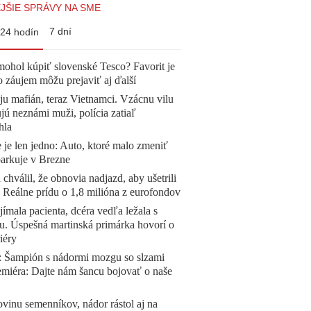
JŠIE SPRÁVY NA SME
7 dní
24 hodín
mohol kúpiť slovenské Tesco? Favorit je
o záujem môžu prejaviť aj ďalší
 ju mafián, teraz Vietnamci. Vzácnu vilu
ú neznámi muži, polícia zatiaľ
hla
 je len jedno: Auto, ktoré malo zmeniť
parkuje v Brezne
 chválil, že obnovia nadjazd, aby ušetrili
e. Reálne prídu o 1,8 milióna z eurofondov
ímala pacienta, dcéra vedľa ležala s
u. Úspešná martinská primárka hovorí o
iéry
Šampión s nádormi mozgu so slzami
emiéra: Dajte nám šancu bojovať o naše
vinu semenníkov, nádor rástol aj na