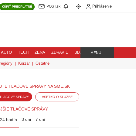
Prihlásenie
POST.sk
KÚPIŤ
PREDPLATNÉ
AUTO
TECH
ŽENA
ZDRAVIE
BLOG
MENU
Hľadaj
regióny
Korzár
Ostatné
JTE TLAČOVÉ SPRÁVY NA SME.SK
TLAČOVÉ SPRÁVY
VŠETKO O SLUŽBE
JŠIE TLAČOVÉ SPRÁVY
3 dni
7 dní
24 hodín