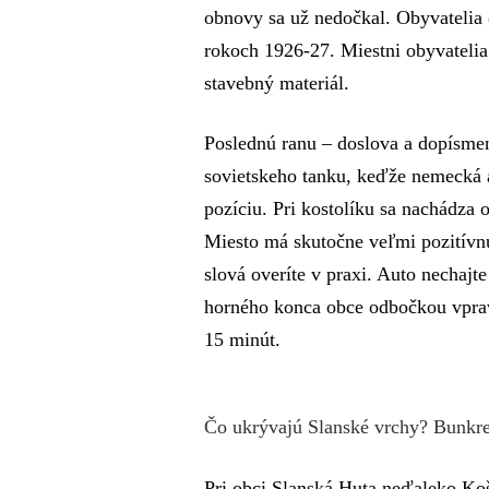
obnovy sa už nedočkal. Obyvatelia o
rokoch 1926-27. Miestni obyvatelia
stavebný materiál.
Poslednú ranu – doslova a dopísmena
sovietskeho tanku, keďže nemecká a
pozíciu. Pri kostolíku sa nachádza
Miesto má skutočne veľmi pozitívnu 
slová overíte v praxi. Auto nechajte
horného konca obce odbočkou vpravo
15 minút.
Čo ukrývajú Slanské vrchy? Bunkre
Pri obci Slanská Huta neďaleko Koš