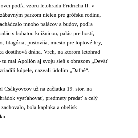
yovci podľa vzoru letohradu Fridricha II. v
zábavným parkom nielen pre grófsku rodinu,
a nachádzalo mnoho palácov a budov, podľa
palác s bohatou knižnicou, palác pre hostí,
, filagória, pustovňa, miesto pre loptové hry,
nca dostihová dráha. Vrch, na ktorom letohrad
– tu mal Apollón aj svoju sieň s obrazom „Deväť
riadili kúpele, nazvali údolím „Dafné“.
l Csákyovcov už na začiatku 19. stor. na
tohrádok vysťahovať, predmety predať a celý
a zachovalo, bola kaplnka a obelisk
ku.