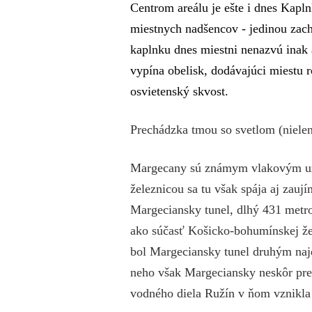
Centrom areálu je ešte i dnes Kapln
miestnych nadšencov - jedinou zac
kaplnku dnes miestni nenazvú inak 
vypína obelisk, dodávajúci miestu 
osvietenský skvost.
Prechádzka tmou so svetlom (nielen
Margecany sú známym vlakovým uzlo
železnicou sa tu však spája aj zaují
Margeciansky tunel, dlhý 431 metr
ako súčasť Košicko-bohumínskej žel
bol Margeciansky tunel druhým naj
neho však Margeciansky neskôr pre
vodného diela Ružín v ňom vznikla a