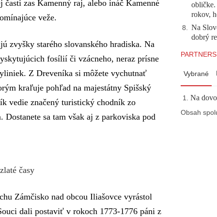
ej časti zas Kamenný raj, alebo ináč Kamenné
obličke
rokov, h
pomínajúce veže.
Na Slov
8
.
dobrý r
tajú zvyšky starého slovanského hradiska. Na
PARTNERS
vyskytujúcich fosílií či vzácneho, neraz prísne
byliniek. Z Dreveníka si môžete vychutnať
Vybrané
rým kraľuje pohľad na majestátny Spišský
Na dovol
ík vedie značený turistický chodník zo
Obsah spol
. Dostanete sa tam však aj z parkoviska pod
zlaté časy
vrchu Zámčisko nad obcou Iliašovce vyrástol
Souci dali postaviť v rokoch 1773-1776 páni z