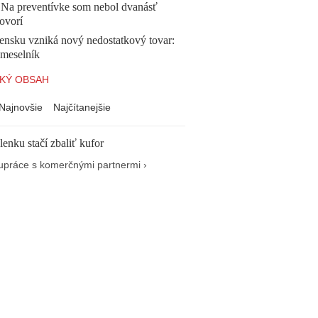
. Na preventívke som nebol dvanásť
ovorí
ensku vzniká nový nedostatkový tovar:
emeselník
KÝ OBSAH
Najnovšie
Najčítanejšie
enku stačí zbaliť kufor
upráce s komerčnými partnermi ›