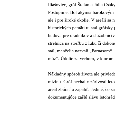
Iliašoviec, gróf Štefan a Júlia Csák
Postupime. Bol akýmsi barokovým 
ale i pre široké okolie. V areáli s
historických pamätí tu stál grófsky 
budova pre úradníkov a služobníctvo
strelnica na streľbu z luku či doko
stál, manželia nazvali „Parnasom“ 
múz“. Údolie za vrchom, v ktorom z
Nákladný spôsob života ale priviedo
mizinu. Gróf nechal v zúrivosti le
areál zbúrať a zapáliť. Jediné, čo s
dokumentujúce zašlú slávu letohrád