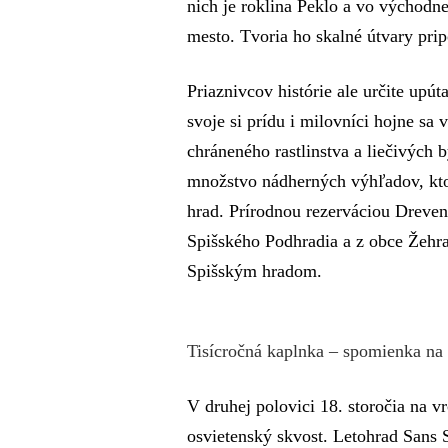
nich je roklina Peklo a vo východn
mesto. Tvoria ho skalné útvary pri
Priaznivcov histórie ale určite upú
svoje si prídu i milovníci hojne sa 
chráneného rastlinstva a liečivých 
množstvo nádherných výhľadov, kto
hrad. Prírodnou rezerváciou Dreven
Spišského Podhradia a z obce Žehra
Spišským hradom.
Tisícročná kaplnka – spomienka na 
V druhej polovici 18. storočia na 
osvietenský skvost. Letohrad Sans 