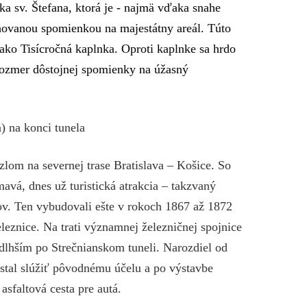
ka sv. Štefana, ktorá je - najmä vďaka snahe
hovanou spomienkou na majestátny areál. Túto
ako Tisícročná kaplnka. Oproti kaplnke sa hrdo
rozmer dôstojnej spomienky na úžasný
) na konci tunela
m na severnej trase Bratislava – Košice. So
mavá, dnes už turistická atrakcia – takzvaný
ov. Ten vybudovali ešte v rokoch 1867 až 1872
eznice. Na trati významnej železničnej spojnice
dlhším po Strečnianskom tuneli. Narozdiel od
stal slúžiť pôvodnému účelu a po výstavbe
sfaltová cesta pre autá.