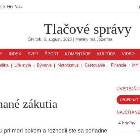
ník
Hry
Viac
Tlačové správy
Štvrtok, 6. august, 2026
| Meniny má
Jozefína
Y
INDEX
SVET
ŠPORT
KOMENTÁRE
KULTÚRA
VIDEO
odina
Life style
Bývanie
Motorizmus
Cestovanie
Financie
MY 
UVEREJŇU
nané zákutia
OBJEDNAŤ 
NAJČÍTANE
4 hodiny
ku pri mori bokom a rozhodli ste sa poriadne