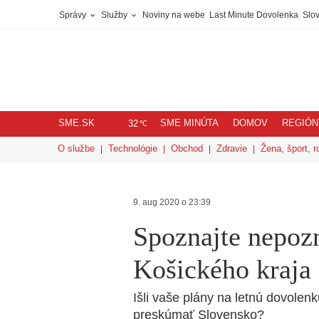
Správy
Služby
Noviny na webe
Last Minute Dovolenka
Slov
SME.SK
SME MINÚTA
DOMOV
REGIÓN
℃
32
O službe
Technológie
Obchod
Zdravie
Žena, šport, r
9. aug 2020 o 23:39
Spoznajte nepoz
Košického kraja
Išli vaše plány na letnú dovolen
preskúmať Slovensko?