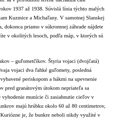
okov 1937 až 1938. Súvislá línia týchto malých
iam Kuzmice a Michaľany. V samotnej Slanskej
ska, dokonca priamo v súkromnej záhrade nájdete
íte v okolitých lesoch, podľa máp, v ktorých sú
akov – guľometčíkov. Štyria vojaci (dvojčatá)
vaja vojaci dva ľahké guľomety, posledná
li vybavené periskopom a hákmi na upevnenie
ov pred granátovým útokom nepriateľa sa
é vyhodenie munície či zasiahnutie cieľov v
unkrov majú hrúbku okolo 60 až 80 centimetrov,
 Kuriózne je, že bunkre neboli nikdy využité v