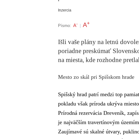
Inzercia
+
A
-
A
Písmo:
|
Išli vaše plány na letnú dovol
poriadne preskúmať Slovensko
na miesta, kde rozhodne pretla
Mesto zo skál pri Spišskom hrade
Spišský hrad patrí medzi top pami
pokladu však príroda ukrýva miesto,
Prírodná rezervácia Dreveník, za
je najväčším travertínovým územím 
Zaujímavé sú skalné útvary, puklino