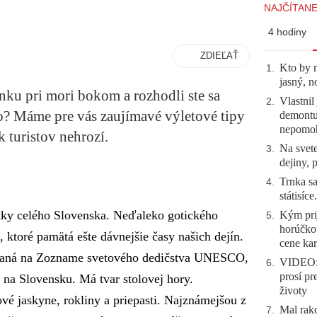
NAJČÍTANE
4 hodiny
ZDIEĽAŤ
Kto by 
1
.
jasný, n
enku pri mori bokom a rozhodli ste sa
Vlastnil
2
.
? Máme pre vás zaujímavé výletové tipy
demontuj
nepomo
k turistov nehrozí.
Na svete
3
.
dejiny, 
Trnka sa
4
.
státisíc
atky celého Slovenska. Neďaleko gotického
Kým prij
5
.
horúčko
 ktoré pamätá ešte dávnejšie časy našich dejín.
cene kar
písaná na Zozname svetového dedičstva UNESCO,
VIDEO: 
6
.
prosí pr
na Slovensku. Má tvar stolovej hory.
životy
vé jaskyne, rokliny a priepasti. Najznámejšou z
Mal rako
7
.