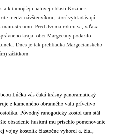
sta k tamojšej chatovej oblasti Kozinec.
arite medzi návštenvíkmi, ktorí vyhľadávajú
o main-streamu. Pred dvoma rokmi sa, vďaka
právneho kraja, obci Margecany podarilo
tunela. Dnes je tak prehliadka Margecianskeho
ím) zážitkom.
bcou Lúčka vás čaká krásny panoramatický
oruje z kamenného obranného valu prívetivo
ostolíka. Pôvodný ranogoticky kostol tam stál
oršie obsadenie husitmi mu prischlo pomenovanie
ej vojny kostolík čiastočne vyhorel a, žiaľ,