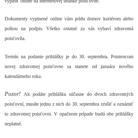
vyplniť online na internetovej stránke poisťovne.
Dokumenty vyplnené online vám prídu domov kuriérom alebo
poštou na podpis. Všetko ostatné za vás vybaví zdravotná
poisťovňa.
Termín na podanie prihlášky je do 30. septembra. Poistencom
novej zdravotnej poisťovne sa stanete od januára nového
kalendárneho roka.
Pozor!
Ak podáte prihlášku súčasne do dvoch zdravotných
poisťovní, musíte jednu z nich do 30. septembra zrušiť a oznámiť
to zdravotnej poisťovni. V opačnom prípade budú obe prihlášky
neplatné.