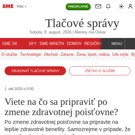
Viac
PREDPLATNÉ
Tlačové správy
Sobota, 8. august, 2026
| Meniny má
Oskar
℃
SME.SK
SME MINÚTA
DOMOV
REGIÓNY
INDEX
SVET
19
MENU
O službe
Technológie
Obchod
Zdravie
Žena, šport, rodina
Life style
B
OBJEDNAŤ TLAČOVÉ SPRÁVY
VŠETKO O SLUŽBE
1. okt 2020 o 0:00
Viete na čo sa pripraviť po
zmene zdravotnej poisťovne?
Po zmene zdravotnej poisťovne sa pripravte na
lepšie zdravotné benefity. Samozrejme v prípade, že