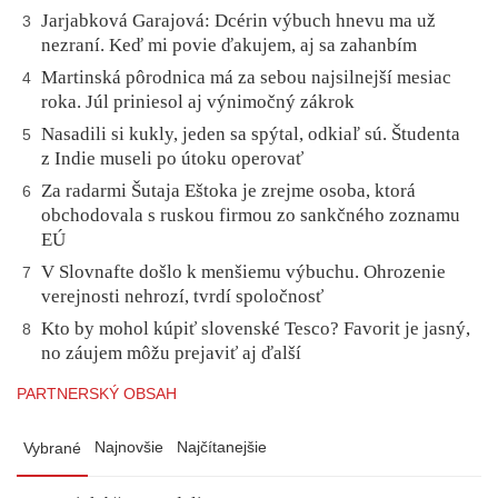
Jarjabková Garajová: Dcérin výbuch hnevu ma už
3
nezraní. Keď mi povie ďakujem, aj sa zahanbím
Martinská pôrodnica má za sebou najsilnejší mesiac
4
roka. Júl priniesol aj výnimočný zákrok
Nasadili si kukly, jeden sa spýtal, odkiaľ sú. Študenta
5
z Indie museli po útoku operovať
Za radarmi Šutaja Eštoka je zrejme osoba, ktorá
6
obchodovala s ruskou firmou zo sankčného zoznamu
EÚ
V Slovnafte došlo k menšiemu výbuchu. Ohrozenie
7
verejnosti nehrozí, tvrdí spoločnosť
Kto by mohol kúpiť slovenské Tesco? Favorit je jasný,
8
no záujem môžu prejaviť aj ďalší
PARTNERSKÝ OBSAH
Najnovšie
Najčítanejšie
Vybrané