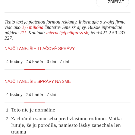
ZDIEĽAŤ
Tento text je platenou formou reklamy. Informujte o svojej firme
viac ako
2,6 milióna
čitateľov Sme.sk aj vy. Bližšie informácie
nájdete
TU
. Kontakt:
internet@petitpress.sk
; tel:+421 2 59 233
227.
NAJČÍTANEJŠIE TLAČOVÉ SPRÁVY
4 hodiny
3 dni
7 dní
24 hodín
NAJČÍTANEJŠIE SPRÁVY NA SME
4 hodiny
7 dní
24 hodín
Toto nie je normálne
1
Zachránila samu seba pred vlastnou rodinou. Matka
2
ľutuje, že ju porodila, namiesto lásky zanechala len
traumu