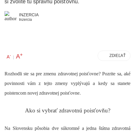
si zvolíte tú správnu poisťovňu.
INZERCIA
Inzercia
+
A
-
ZDIEĽAŤ
A
|
Rozhodli ste sa pre zmenu zdravotnej poisťovne? Pozrite sa, aké
povinnosti vám z tejto zmeny vyplývajú a kedy sa stanete
poistencom novej zdravotnej poisťovne.
Ako si vybrať zdravotnú poisťovňu?
Na Slovensku pôsobia dve súkromné a jedna štátna zdravotná