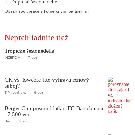
Tropické šestonedelie
Obsah spolupráce s komerčnými partnermi ›
Neprehliadnite tiež
Tropické šestonedelie
INZERCIA
7. aug
CK vs. lowcost: kto vyhráva cenový
súboj?
TIP travel, a.s.
6. aug
Berger Cup posunul latku: FC Barcelona a
17 500 eur
Niké
5. aug