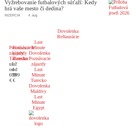
Vyžrebovanie futbalových súťaží: Kedy
hrá vaše mesto či dedina?
INZERCIA
4. aug
Dovolenka
Reštaurácie
Last
Poznávacie
Poznávacie
Minute
zájazdy
zájazdy
Dovolenka
Taliansko
Turecko
Poznávacie
už
už
zájazdy
od
od
Last
699
599
Minute
€
€
Turecko
Dovolenka
Maldivy
Last
Minute
Egypt