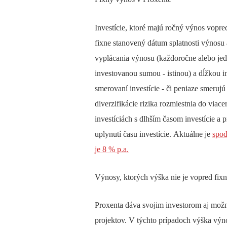
Investície, ktoré majú ročný výnos vopr
fixne stanovený dátum splatnosti výnosu 
vyplácania výnosu
(každoročne alebo jed
investovanou sumou - istinou)
a
dĺžkou i
smerovaní investície
- či peniaze smerujú
diverzifikácie rizika rozmiestnia do viace
investíciách s dlhším časom investície a 
uplynutí času investície.
Aktuálne je
spod
je 8 % p.a.
Výnosy, ktorých výška nie je vopred fix
Proxenta dáva svojim investorom aj mož
projektov. V týchto prípadoch výška vý