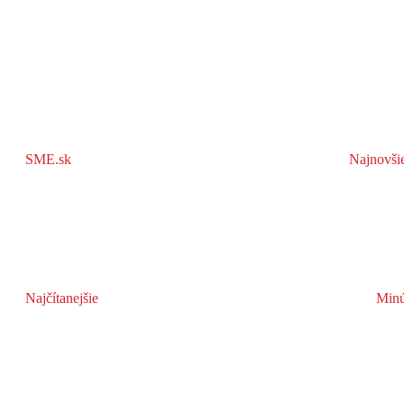
SME.sk
Najnovši
Najčítanejšie
Minú