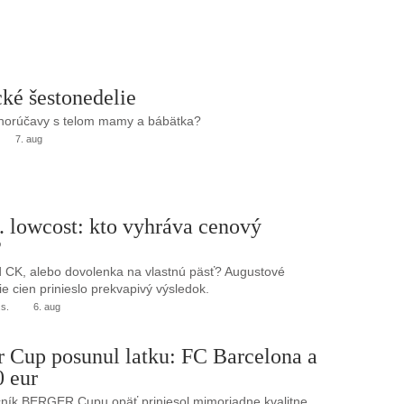
ké šestonedelie
 horúčavy s telom mamy a bábätka?
7. aug
. lowcost: kto vyhráva cenový
?
 CK, alebo dovolenka na vlastnú päsť? Augustové
e cien prinieslo prekvapivý výsledok.
.s.
6. aug
r Cup posunul latku: FC Barcelona a
0 eur
ník BERGER Cupu opäť priniesol mimoriadne kvalitne