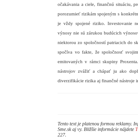
očakávania a ciele, finančnú situáciu, 
porozumieť rizikám spojeným s konkrétno
je vždy spojené riziko. Investovanie ne
výnosy nie sú zárukou budúcich výnosov
niektorou zo spoločností patriacich do sk
spočíva vo fakte, že spoločnosť svoj
emitovaných v rámci skupiny Proxenta.
nástrojov zvážiť a chápať ju ako dop
diverzifikácie rizika aj finančné nástroje
Tento text je platenou formou reklamy. In
Sme.sk aj vy. Bližšie informácie nájdete
227.