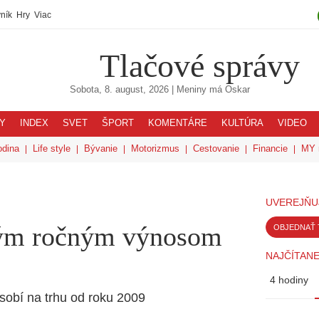
ník
Hry
Viac
Tlačové správy
Sobota, 8. august, 2026
| Meniny má
Oskar
Y
INDEX
SVET
ŠPORT
KOMENTÁRE
KULTÚRA
VIDEO
odina
Life style
Bývanie
Motorizmus
Cestovanie
Financie
MY 
UVEREJŇU
xným ročným výnosom
OBJEDNAŤ 
NAJČÍTANE
4 hodiny
sobí na trhu od roku 2009