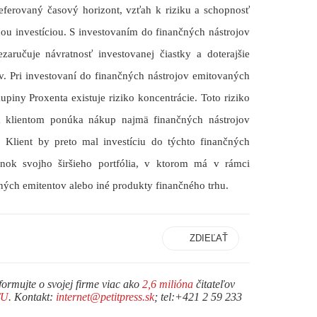
preferovaný časový horizont, vzťah k riziku a schopnosť
u investíciou. S investovaním do finančných nástrojov
zaručuje návratnosť investovanej čiastky a doterajšie
. Pri investovaní do finančných nástrojov emitovaných
upiny Proxenta existuje riziko koncentrácie. Toto riziko
im klientom ponúka nákup najmä finančných nástrojov
 Klient by preto mal investíciu do týchto finančných
lnok svojho širšieho portfólia, v ktorom má v rámci
 iných emitentov alebo iné produkty finančného trhu.
ZDIEĽAŤ
formujte o svojej firme viac ako
2,6 milióna
čitateľov
TU
. Kontakt:
internet@petitpress.sk
; tel:+421 2 59 233