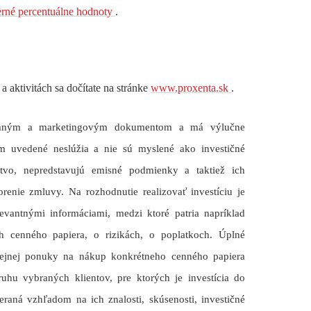
erné percentuálne hodnoty
.
a aktivitách sa dočítate na stránke
www.proxenta.sk
.
lamným a marketingovým dokumentom a má výlučne
om uvedené neslúžia a nie sú myslené ako investičné
stvo, nepredstavujú emisné podmienky a taktiež ich
enie zmluvy. Na rozhodnutie realizovať investíciu je
evantnými informáciami, medzi ktoré patria napríklad
ch cenného papiera, o rizikách, o poplatkoch. Úplné
rejnej ponuky na nákup konkrétneho cenného papiera
hu vybraných klientov, pre ktorých je investícia do
aná vzhľadom na ich znalosti, skúsenosti, investičné