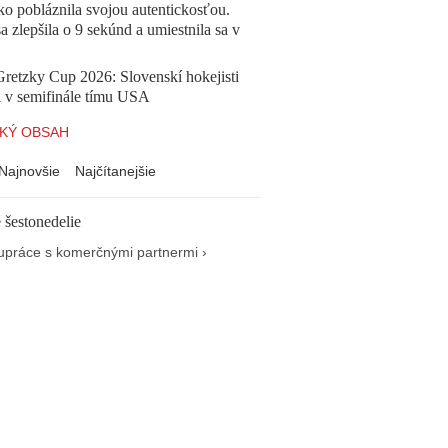
o pobláznila svojou autentickosťou.
a zlepšila o 9 sekúnd a umiestnila sa v
Gretzky Cup 2026: Slovenskí hokejisti
i v semifinále tímu USA
KÝ OBSAH
Najnovšie
Najčítanejšie
 šestonedelie
upráce s komerčnými partnermi ›