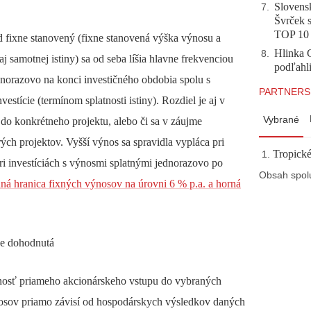
Slovensk
7
.
Švrček s
TOP 10
ed fixne stanovený
(fixne stanovená výška výnosu a
Hlinka 
8
.
aj samotnej istiny)
sa od seba líšia hlavne
frekvenciou
podľahl
norazovo na konci investičného obdobia spolu s
PARTNERS
nvestície
(termínom splatnosti istiny).
Rozdiel je aj v
Vybrané
 do konkrétneho projektu, alebo či sa v záujme
rých projektov. Vyšší výnos sa spravidla vypláca pri
Tropické
pri investíciách s výnosmi splatnými jednorazovo po
Obsah spol
ná hranica fixných výnosov
na úrovni 6 % p.a. a horná
ne dohodnutá
nosť priameho akcionárskeho vstupu do vybraných
nosov priamo závisí od hospodárskych výsledkov daných