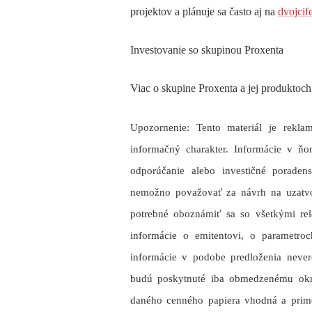
projektov a plánuje sa často aj na
dvojcif
Investovanie so skupinou Proxenta
Viac o skupine Proxenta a jej produktoch 
Upozornenie: Tento materiál je rek
informačný charakter. Informácie v ň
odporúčanie alebo investičné poraden
nemožno považovať za návrh na uzatvor
potrebné oboznámiť sa so všetkými rel
informácie o emitentovi, o parametro
informácie v podobe predloženia neve
budú poskytnuté iba obmedzenému okru
daného cenného papiera vhodná a primer