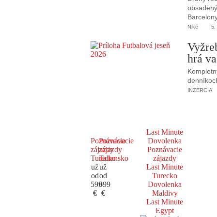
obsadený 
Barcelony
Niké
5.
Vyžre
hrá va
Kompletný
denníkoc
INZERCIA
Last Minute
Poznávacie
Poznávacie
Dovolenka
zájazdy
zájazdy
Poznávacie
Turecko
Taliansko
zájazdy
už
už
Last Minute
od
od
Turecko
599
699
Dovolenka
€
€
Maldivy
Last Minute
Egypt