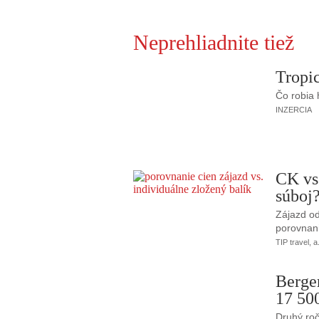
Neprehliadnite tiež
Tropic
Čo robia
INZERCIA
CK vs
súboj
Zájazd od
porovnani
TIP travel, a
Berge
17 50
Druhý roč