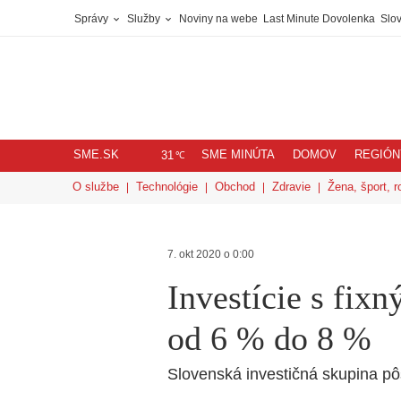
Správy
Služby
Noviny na webe
Last Minute Dovolenka
Slov
SME.SK
SME MINÚTA
DOMOV
REGIÓN
℃
31
O službe
Technológie
Obchod
Zdravie
Žena, šport, r
7. okt 2020 o 0:00
Investície s fi
od 6 % do 8 %
Slovenská investičná skupina pô