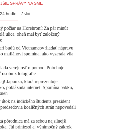
JŠIE SPRÁVY NA SME
7 dní
24 hodín
ý požiar na Horehroní: Za pár minút
elá ulica, oheň mal byť založený
e
ari budú od Vietnamcov žiadať nápravu.
o mafiánovi spomína, ako vyzerala vila
žiada verejnosť o pomoc. Potrebuje
ť osobu z fotografie
aj! Japonka, ktorá reprezentuje
o, pobláznila internet. Spomína babku,
sneh
 útok na indického študenta prezident
 predsedovia koaličných strán nepovedali
á pôrodnica má za sebou najsilnejší
oka. Júl priniesol aj výnimočný zákrok