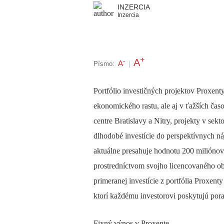
INZERCIA
Inzercia
+
A
-
A
Písmo:
|
Portfólio investičných projektov Proxent
ekonomického rastu, ale aj v ťažších časo
centre Bratislavy a Nitry, projekty v se
dlhodobé investície do perspektívnych ná
aktuálne presahuje hodnotu 200 miliónov
prostredníctvom svojho licencovaného o
primeranej investície z portfólia Proxent
ktorí každému investorovi poskytujú pora
Fixný výnos v Proxente