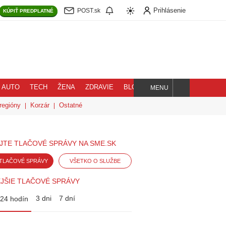
Prihlásenie
POST.sk
KÚPIŤ
PREDPLATNÉ
AUTO
TECH
ŽENA
ZDRAVIE
BLOG
MENU
Hľadaj
regióny
Korzár
Ostatné
JTE TLAČOVÉ SPRÁVY NA SME.SK
TLAČOVÉ SPRÁVY
VŠETKO O SLUŽBE
JŠIE TLAČOVÉ SPRÁVY
3 dni
7 dní
24 hodín