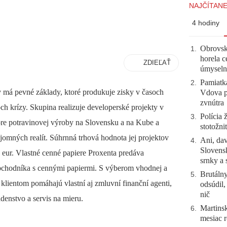
NAJČÍTANE
4 hodiny
Obrovsk
1
.
horela c
ZDIEĽAŤ
úmyseln
Pamiatk
2
.
y má pevné základy, ktoré produkuje zisky v časoch
Vdova p
zvnútra
ch krízy. Skupina realizuje developerské projekty v
Polícia 
3
.
ktore potravinovej výroby na Slovensku a na Kube a
stotožni
jomných realít. Súhrnná trhová hodnota jej projektov
Ani, dav
4
.
Slovensk
 eur. Vlastné cenné papiere Proxenta predáva
srnky a 
bchodníka s cennými papiermi. S výberom vhodnej a
Brutálny
5
.
y klientom pomáhajú vlastní aj zmluvní finanční agenti,
odsúdil,
nič
denstvo a servis na mieru.
Martinsk
6
.
mesiac r