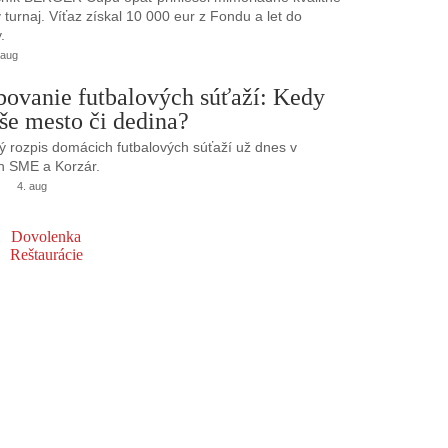
turnaj. Víťaz získal 10 000 eur z Fondu a let do
.
 aug
bovanie futbalových súťaží: Kedy
še mesto či dedina?
 rozpis domácich futbalových súťaží už dnes v
h SME a Korzár.
4. aug
Dovolenka
Reštaurácie