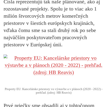
Čísla reprezentujú tak naše plánované, ako aj
rozostavané projekty. Spolu je to viac ako 1
milión štvorcových metrov komerčných
priestorov v šiestich európskych krajinách,
vďaka čomu sme sa stali druhý rok po sebe
najväčším poskytovateľom pracovných
priestorov v Európskej únii.
Property EU: Kancelárske priestory vo výstavbe a v plánoch (2020 - 2022) -
prehľad. (zdroj: HB Reavis)
Prvé priečky sme obsadili aj v tohtočonom