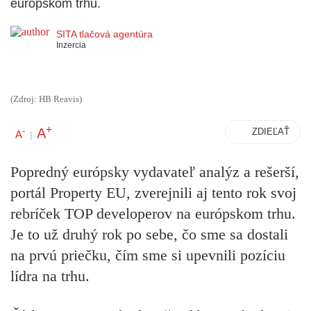
európskom trhu.
SITA tlačová agentúra
Inzercia
(Zdroj: HB Reavis)
+
A
-
ZDIEĽAŤ
A
|
Popredný európsky vydavateľ analýz a rešerší,
portál Property EU, zverejnili aj tento rok svoj
rebríček TOP developerov na európskom trhu.
Je to už druhý rok po sebe, čo sme sa dostali
na prvú priečku, čím sme si upevnili pozíciu
lídra na trhu.