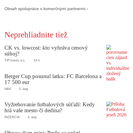
Obsah spolupráce s komerčnými partnermi ›
Neprehliadnite tiež
CK vs. lowcost: kto vyhráva cenový
súboj?
TIP travel, a.s.
14 h
Berger Cup posunul latku: FC Barcelona a
17 500 eur
Niké
5. aug
Vyžrebovanie futbalových súťaží: Kedy
hrá vaše mesto či dedina?
INZERCIA
4. aug
Obnov dom mini: Prečo sa oplatí