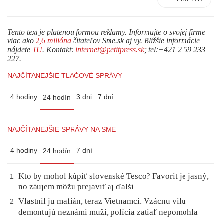
Tento text je platenou formou reklamy. Informujte o svojej firme
viac ako
2,6 milióna
čitateľov Sme.sk aj vy. Bližšie informácie
nájdete
TU
. Kontakt:
internet@petitpress.sk
; tel:+421 2 59 233
227.
NAJČÍTANEJŠIE TLAČOVÉ SPRÁVY
4 hodiny
3 dni
7 dní
24 hodín
NAJČÍTANEJŠIE SPRÁVY NA SME
4 hodiny
7 dní
24 hodín
Kto by mohol kúpiť slovenské Tesco? Favorit je jasný,
1
no záujem môžu prejaviť aj ďalší
Vlastnil ju mafián, teraz Vietnamci. Vzácnu vilu
2
demontujú neznámi muži, polícia zatiaľ nepomohla