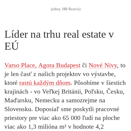
(zdroj: HB Reavis)
Líder na trhu real estate v
EÚ
Varso Place
,
Agora Budapest
či
Nové Nivy
, to
je len časť z našich projektov vo výstavbe,
ktoré
rastú každým dňom
. Pôsobíme v šiestich
krajinách - vo Veľkej Británii, Poľsku, Česku,
Maďarsku, Nemecku a samozrejme na
Slovensku. Doposiaľ sme poskytli pracovné
priestory pre viac ako 65 000 ľudí na ploche
viac ako 1,3 milióna m² v hodnote 4,2