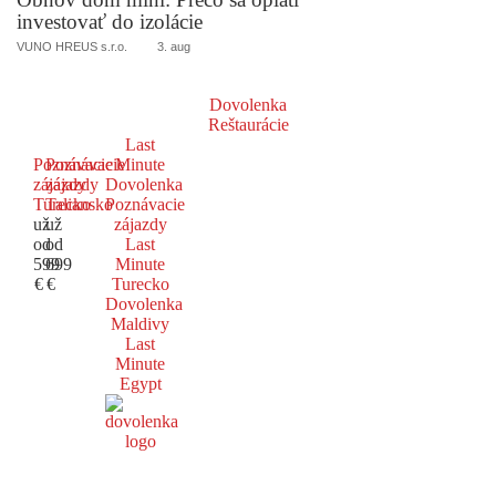
investovať do izolácie
VUNO HREUS s.r.o.
3. aug
Dovolenka
Reštaurácie
Last
Poznávacie
Poznávacie
Minute
zájazdy
zájazdy
Dovolenka
Turecko
Taliansko
Poznávacie
už
už
zájazdy
od
od
Last
599
699
Minute
€
€
Turecko
Dovolenka
Maldivy
Last
Minute
Egypt