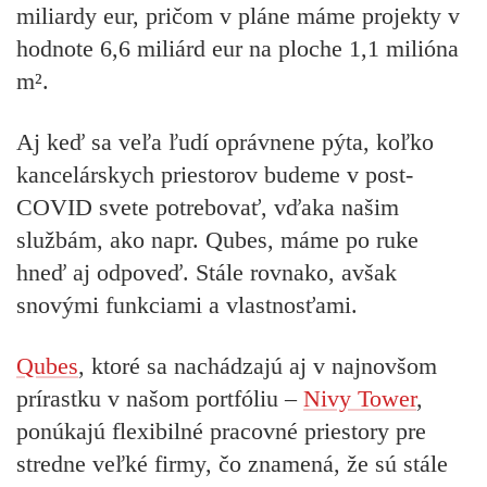
miliardy eur, pričom v pláne máme projekty v
hodnote 6,6 miliárd eur na ploche 1,1 milióna
m².
Aj keď sa veľa ľudí oprávnene pýta, koľko
kancelárskych priestorov budeme v post-
COVID svete potrebovať, vďaka našim
službám, ako napr. Qubes, máme po ruke
hneď aj odpoveď. Stále rovnako, avšak
snovými funkciami a vlastnosťami.
Qubes
, ktoré sa nachádzajú aj v najnovšom
prírastku v našom portfóliu –
Nivy Tower
,
ponúkajú flexibilné pracovné priestory pre
stredne veľké firmy, čo znamená, že sú stále