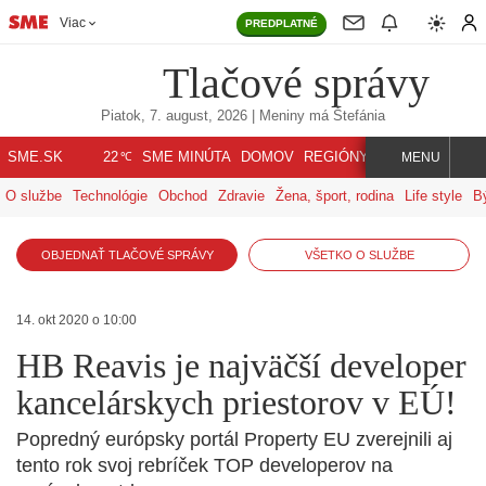
Viac
PREDPLATNÉ
Tlačové správy
Piatok, 7. august, 2026
| Meniny má
Štefánia
℃
SME.SK
SME MINÚTA
DOMOV
REGIÓNY
INDEX
SVET
22
MENU
O službe
Technológie
Obchod
Zdravie
Žena, šport, rodina
Life style
B
OBJEDNAŤ TLAČOVÉ SPRÁVY
VŠETKO O SLUŽBE
14. okt 2020 o 10:00
HB Reavis je najväčší developer
kancelárskych priestorov v EÚ!
Popredný európsky portál Property EU zverejnili aj
tento rok svoj rebríček TOP developerov na