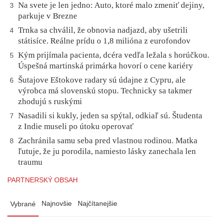
Na svete je len jedno: Auto, ktoré malo zmeniť dejiny,
3
parkuje v Brezne
Trnka sa chválil, že obnovia nadjazd, aby ušetrili
4
státisíce. Reálne prídu o 1,8 milióna z eurofondov
Kým prijímala pacienta, dcéra vedľa ležala s horúčkou.
5
Úspešná martinská primárka hovorí o cene kariéry
Šutajove Eštokove radary sú údajne z Cypru, ale
6
výrobca má slovenskú stopu. Technicky sa takmer
zhodujú s ruskými
Nasadili si kukly, jeden sa spýtal, odkiaľ sú. Študenta
7
z Indie museli po útoku operovať
Zachránila samu seba pred vlastnou rodinou. Matka
8
ľutuje, že ju porodila, namiesto lásky zanechala len
traumu
PARTNERSKÝ OBSAH
Najnovšie
Najčítanejšie
Vybrané