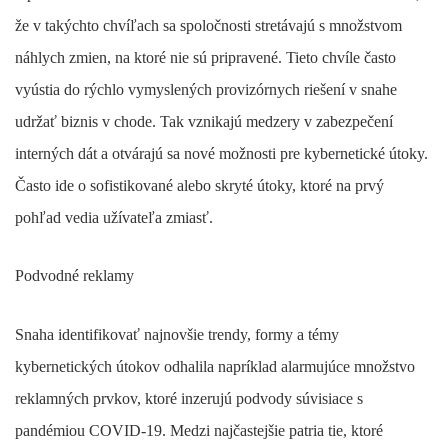
že v takýchto chvíľach sa spoločnosti stretávajú s množstvom
náhlych zmien, na ktoré nie sú pripravené. Tieto chvíle často
vyústia do rýchlo vymyslených provizórnych riešení v snahe
udržať biznis v chode. Tak vznikajú medzery v zabezpečení
interných dát a otvárajú sa nové možnosti pre kybernetické útoky.
Často ide o sofistikované alebo skryté útoky, ktoré na prvý
pohľad vedia užívateľa zmiasť.
Podvodné reklamy
Snaha identifikovať najnovšie trendy, formy a témy
kybernetických útokov odhalila napríklad alarmujúce množstvo
reklamných prvkov, ktoré inzerujú podvody súvisiace s
pandémiou COVID-19. Medzi najčastejšie patria tie, ktoré