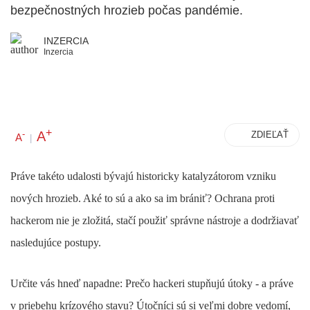
bezpečnostných hrozieb počas pandémie.
INZERCIA
Inzercia
+
A
-
ZDIEĽAŤ
A
|
Práve takéto udalosti bývajú historicky katalyzátorom vzniku
nových hrozieb. Aké to sú a ako sa im brániť? Ochrana proti
hackerom nie je zložitá, stačí použiť správne nástroje a dodržiavať
nasledujúce postupy.
Určite vás hneď napadne: Prečo hackeri stupňujú útoky - a práve
v priebehu krízového stavu? Útočníci sú si veľmi dobre vedomí,