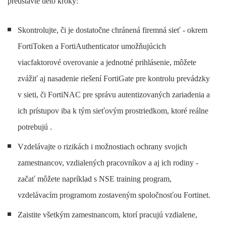
predstavte tieto kroky:
Skontrolujte, či je dostatočne chránená firemná sieť - okrem
FortiToken a FortiAuthenticator umožňujúcich
viacfaktorové overovanie a jednotné prihlásenie, môžete
zvážiť aj nasadenie riešení FortiGate pre kontrolu prevádzky
v sieti, či FortiNAC pre správu autentizovaných zariadenia a
ich prístupov iba k tým sieťovým prostriedkom, ktoré reálne
potrebujú .
Vzdelávajte o rizikách i možnostiach ochrany svojich
zamestnancov, vzdialených pracovníkov a aj ich rodiny -
začať môžete napríklad s NSE training program,
vzdelávacím programom zostaveným spoločnosťou Fortinet.
Zaistite všetkým zamestnancom, ktorí pracujú vzdialene,