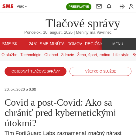
Viac
PREDPLATNÉ
Tlačové správy
Pondelok, 10. august, 2026
| Meniny má
Vavrinec
℃
SME.SK
SME MINÚTA
DOMOV
REGIÓNY
INDEX
SVET
24
MENU
O službe
Technológie
Obchod
Zdravie
Žena, šport, rodina
Life style
B
OBJEDNAŤ TLAČOVÉ SPRÁVY
VŠETKO O SLUŽBE
20. okt 2020 o 0:00
Covid a post-Covid: Ako sa
chrániť pred kybernetickými
útokmi?
Tím FortiGuard Labs zaznamenal značný nárast