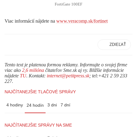
FortiGate 100EF
Viac informácií nájdete na
www.veracomp.sk/fortinet
ZDIEĽAŤ
Tento text je platenou formou reklamy. Informujte o svojej firme
viac ako
2,6 milióna
čitateľov Sme.sk aj vy. Bližšie informácie
nájdete
TU
. Kontakt:
internet@petitpress.sk
; tel:+421 2 59 233
227.
NAJČÍTANEJŠIE TLAČOVÉ SPRÁVY
4 hodiny
3 dni
7 dní
24 hodín
NAJČÍTANEJŠIE SPRÁVY NA SME