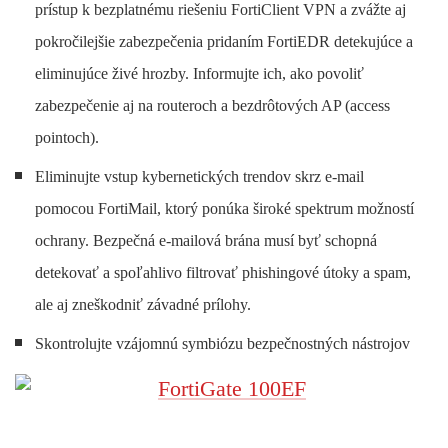
prístup k bezplatnému riešeniu FortiClient VPN a zvážte aj
pokročilejšie zabezpečenia pridaním FortiEDR detekujúce a
eliminujúce živé hrozby. Informujte ich, ako povoliť
zabezpečenie aj na routeroch a bezdrôtových AP (access
pointoch).
Eliminujte vstup kybernetických trendov skrz e-mail
pomocou FortiMail, ktorý ponúka široké spektrum možností
ochrany. Bezpečná e-mailová brána musí byť schopná
detekovať a spoľahlivo filtrovať phishingové útoky a spam,
ale aj zneškodniť závadné prílohy.
Skontrolujte vzájomnú symbiózu bezpečnostných nástrojov