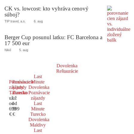
CK vs. lowcost: kto vyhráva cenový
súboj?
TIP travel, a.s.
6. aug
Berger Cup posunul latku: FC Barcelona a
17 500 eur
Niké
5. aug
Dovolenka
Reštaurácie
Last
Poznávacie
Poznávacie
Minute
zájazdy
zájazdy
Dovolenka
Taliansko
Turecko
Poznávacie
už
už
zájazdy
od
od
Last
699
599
Minute
€
€
Turecko
Dovolenka
Maldivy
Last