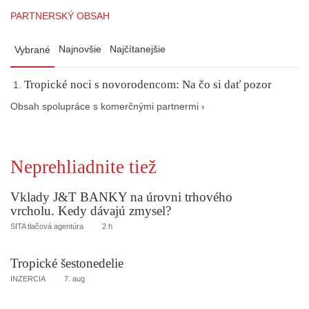
PARTNERSKÝ OBSAH
Najnovšie
Najčítanejšie
Vybrané
Tropické noci s novorodencom: Na čo si dať pozor
Obsah spolupráce s komerčnými partnermi ›
Neprehliadnite tiež
Vklady J&T BANKY na úrovni trhového
vrcholu. Kedy dávajú zmysel?
SITA tlačová agentúra
2 h
Tropické šestonedelie
INZERCIA
7. aug