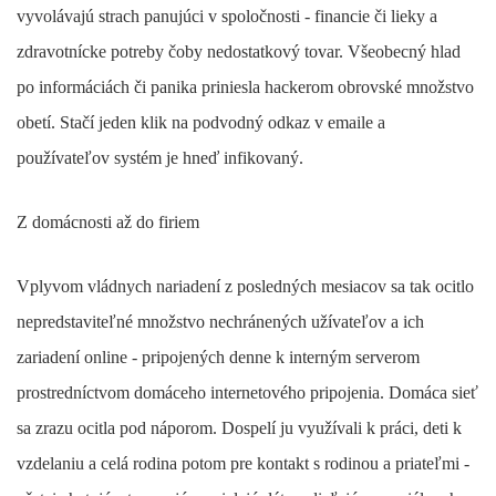
vyvolávajú strach panujúci v spoločnosti - financie či lieky a
zdravotnícke potreby čoby nedostatkový tovar. Všeobecný hlad
po informáciách či panika priniesla hackerom obrovské množstvo
obetí. Stačí jeden klik na podvodný odkaz v emaile a
používateľov systém je hneď infikovaný.
Z domácnosti až do firiem
Vplyvom vládnych nariadení z posledných mesiacov sa tak ocitlo
nepredstaviteľné množstvo nechránených užívateľov a ich
zariadení online - pripojených denne k interným serverom
prostredníctvom domáceho internetového pripojenia. Domáca sieť
sa zrazu ocitla pod náporom. Dospelí ju využívali k práci, deti k
vzdelaniu a celá rodina potom pre kontakt s rodinou a priateľmi -