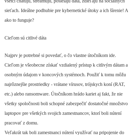
všetci chatujú, streamujú, posielajú dáta, zdieľajú na sociálnych
sieťach. Ideálne podhubie pre kybernetické útoky a ich šírenie! A
ako to funguje?
Cieľom sú citlivé dáta
Najprv je potrebné si povedať, o čo vlastne útočníkom ide.
Cieľom je všeobecne získať vzdialený prístup k citlivým dátam a
osobným údajom v koncových systémoch. Použiť k tomu môžu
najrôznejšie prostriedky - vrátane vírusov, trójskych koní (RAT,
etc.) alebo ransomware. Útočníkom hrádo kariet aj fakt, že nie
všetky spoločnosti boli schopné zabezpečiť dostatočné množstvo
laptopov pre všetkých svojich zamestnancov, ktorí boli nútení
pracovať z domu.
Veľakrát tak boli zamestnanci nútení využívať na pripojenie do