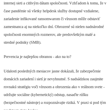
internej sieti a citlivým dátam spoločnosti. Vzhľadom k tomu, že v
čase pandémie sú všetky helpdesk služby dostupné vzdialene,
zariadenie infikované ransomwarom či vírusom môže odstaviť
zamestnanca aj na niekoľko dní. Ohrozené sú nielen nadnárodné
spoločnosti enormných rozmerov, ale predovšetkým malé a
stredné podniky (SMB).
Prevencia je najlepšou obranou - ako na to?
Udalosti posledných mesiacov jasne dokázali, že zabezpečenie
domácich zariadení i sietí je nevyhnutné. S nadsádzkou zaujmite
rovnakú stratégiu voči vírusom a ohrozenia ako v reálnom svete -
udržujte sociálne (kybernetický) odstup, nasaďte rúšku
(bezpečnostné nástroje) a rozpoznávajte riziká. V praxi si pod tým