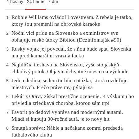
4 hodiny
7 dní
24 hodín
Robbie Williams ovládol Lovestream. Z rebela je tatko,
1
ktorý šou premenil na obrovské karaoke
Noční vlci prídu na Slovensko a exministrov syn
2
obhajuje ruské útoky Bibliou (Dezinfomaják #90)
Ruský vojak jej povedal, že s ňou bude spať. Slovenka
3
mu pred kamarátmi vrazila facku
Najhlbšia tiesňava na Slovensku, vyše sto jaskýň,
4
chladivý potok. Objavte úchvatné miesto na východe
Jedna dedina, sedem turbín a otázka, ktorá rozdeľuje
5
miestnych. Prečo práve my, pýtajú sa
Lekár z Oravy získal prestížne ocenenie. K výskumu ho
6
priviedla zriedkavá choroba, ktorou sám trpí
Favorit po dedovi vyhráva nad modernými autami.
7
Mladí si kupujú 30-ročné autá, je to nový hit
Smutná správa: Náhle a nečakane zomrel predseda
8
futbalového klubu