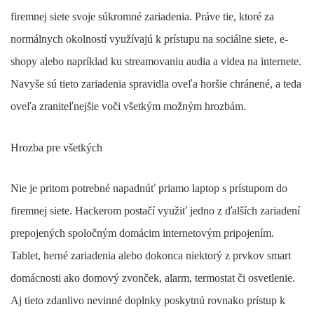
firemnej siete svoje súkromné zariadenia. Práve tie, ktoré za
normálnych okolností využívajú k prístupu na sociálne siete, e-
shopy alebo napríklad ku streamovaniu audia a videa na internete.
Navyše sú tieto zariadenia spravidla oveľa horšie chránené, a teda
oveľa zraniteľnejšie voči všetkým možným hrozbám.
Hrozba pre všetkých
Nie je pritom potrebné napadnúť priamo laptop s prístupom do
firemnej siete. Hackerom postačí využiť jedno z ďalších zariadení
prepojených spoločným domácim internetovým pripojením.
Tablet, herné zariadenia alebo dokonca niektorý z prvkov smart
domácnosti ako domový zvonček, alarm, termostat či osvetlenie.
Aj tieto zdanlivo nevinné doplnky poskytnú rovnako prístup k