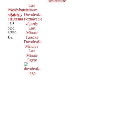
Reštaurácie
Last
Poznávacie
Poznávacie
Minute
zájazdy
zájazdy
Dovolenka
Taliansko
Turecko
Poznávacie
už
už
zájazdy
od
od
Last
699
599
Minute
€
€
Turecko
Dovolenka
Maldivy
Last
Minute
Egypt