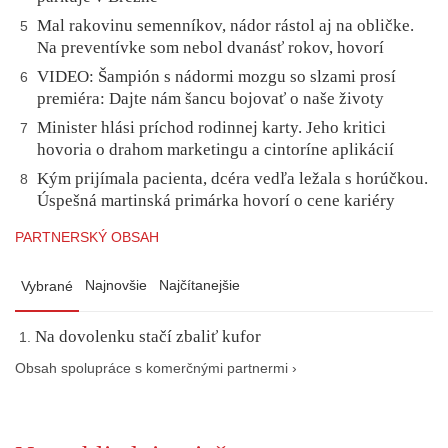
Mal rakovinu semenníkov, nádor rástol aj na obličke.
5
Na preventívke som nebol dvanásť rokov, hovorí
VIDEO: Šampión s nádormi mozgu so slzami prosí
6
premiéra: Dajte nám šancu bojovať o naše životy
Minister hlási príchod rodinnej karty. Jeho kritici
7
hovoria o drahom marketingu a cintoríne aplikácií
Kým prijímala pacienta, dcéra vedľa ležala s horúčkou.
8
Úspešná martinská primárka hovorí o cene kariéry
PARTNERSKÝ OBSAH
Najnovšie
Najčítanejšie
Vybrané
Na dovolenku stačí zbaliť kufor
Obsah spolupráce s komerčnými partnermi ›