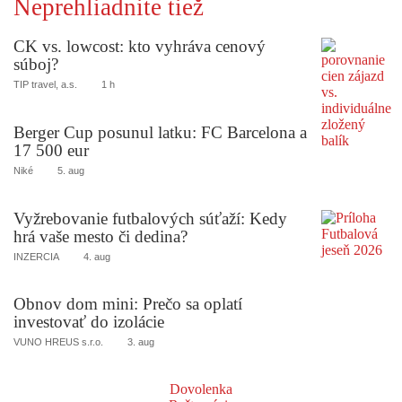
Neprehliadnite tiež
CK vs. lowcost: kto vyhráva cenový
súboj?
TIP travel, a.s.
1 h
Berger Cup posunul latku: FC Barcelona a
17 500 eur
Niké
5. aug
Vyžrebovanie futbalových súťaží: Kedy
hrá vaše mesto či dedina?
INZERCIA
4. aug
Obnov dom mini: Prečo sa oplatí
investovať do izolácie
VUNO HREUS s.r.o.
3. aug
Dovolenka