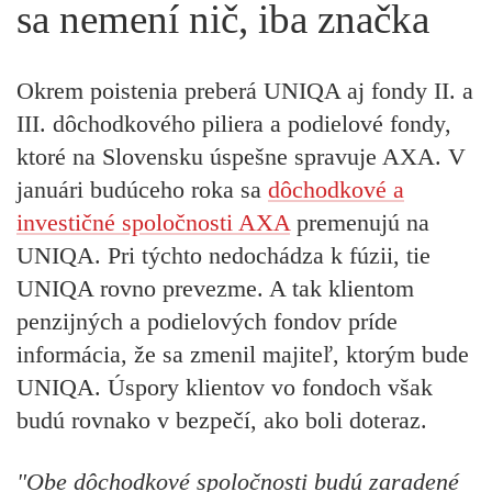
sa nemení nič, iba značka
Okrem poistenia preberá UNIQA aj fondy II. a
III. dôchodkového piliera a podielové fondy,
ktoré na Slovensku úspešne spravuje AXA. V
januári budúceho roka sa
dôchodkové a
investičné spoločnosti AXA
premenujú na
UNIQA. Pri týchto nedochádza k fúzii, tie
UNIQA rovno prevezme. A tak klientom
penzijných a podielových fondov príde
informácia, že sa zmenil majiteľ, ktorým bude
UNIQA. Úspory klientov vo fondoch však
budú rovnako v bezpečí, ako boli doteraz.
"Obe dôchodkové spoločnosti budú zaradené