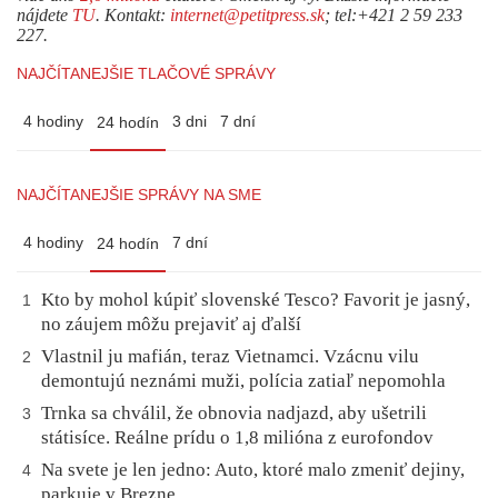
nájdete
TU
. Kontakt:
internet@petitpress.sk
; tel:+421 2 59 233
227.
NAJČÍTANEJŠIE TLAČOVÉ SPRÁVY
4 hodiny
3 dni
7 dní
24 hodín
NAJČÍTANEJŠIE SPRÁVY NA SME
4 hodiny
7 dní
24 hodín
Kto by mohol kúpiť slovenské Tesco? Favorit je jasný,
1
no záujem môžu prejaviť aj ďalší
Vlastnil ju mafián, teraz Vietnamci. Vzácnu vilu
2
demontujú neznámi muži, polícia zatiaľ nepomohla
Trnka sa chválil, že obnovia nadjazd, aby ušetrili
3
státisíce. Reálne prídu o 1,8 milióna z eurofondov
Na svete je len jedno: Auto, ktoré malo zmeniť dejiny,
4
parkuje v Brezne