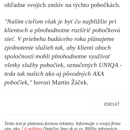
ohľadne svojich zmlúv na týchto pobočkách.
"Našim cieľom však je byť čo najbližšie pri
klientoch a plnohodnotne rozšíriť pobočkovú
sieť. V priebehu budúceho roka plánujeme
zjednotenie služieb tak, aby klienti oboch
spoločností mohli plnohodnotne využívať
všetky služby pobočiek, označených UNIQA -
teda tak našich ako aj pôvodných AXA
pobočiek,"
hovorí Martin Žáček.
ZDIEĽAŤ
Tento text je platenou formou reklamy. Informujte o svojej firme
viac ako
2,6 milióna
čitateľov Sme.sk aj vy. Bližšie informácie