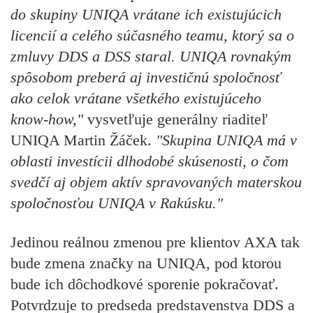
do skupiny UNIQA vrátane ich existujúcich
licencií a celého súčasného teamu, ktorý sa o
zmluvy DDS a DSS staral. UNIQA rovnakým
spôsobom preberá aj investičnú spoločnosť
ako celok vrátane všetkého existujúceho
know-how,"
vysvetľuje generálny riaditeľ
UNIQA Martin Žáček.
"Skupina UNIQA má v
oblasti investícii dlhodobé skúsenosti, o čom
svedčí aj objem aktív spravovaných materskou
spoločnosťou UNIQA v Rakúsku."
Jedinou reálnou zmenou pre klientov AXA tak
bude zmena značky na UNIQA, pod ktorou
bude ich dôchodkové sporenie pokračovať.
Potvrdzuje to predseda predstavenstva DDS a