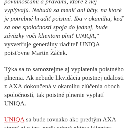
povinnosťami a právami, ktoré z nej
vyplývajú. Nebudú sa meniť ani účty, na ktoré
je potrebné hradiť poistné. Iba v okamihu, keď
sa obe spoločnosti spoja do jednej, bude
záväzky voči klientom plniť UNIQA,"
vysvetľuje generálny riaditeľ UNIQA
poisťovne Martin Žáček.
Týka sa to samozrejme aj vyplatenia poistného
plnenia. Ak nebude likvidácia poistnej udalosti
z AXA dokončená v okamihu zlúčenia oboch
spoločností, tak poistné plnenie vyplatí
UNIQA.
UNIQA
sa bude rovnako ako predtým AXA
starať aj o tzv. podkladové aktíva klientov,