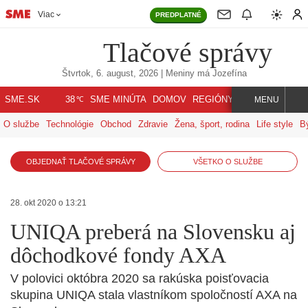
Viac
PREDPLATNÉ
Tlačové správy
Štvrtok, 6. august, 2026
| Meniny má
Jozefína
℃
SME.SK
SME MINÚTA
DOMOV
REGIÓNY
INDEX
SVET
38
MENU
O službe
Technológie
Obchod
Zdravie
Žena, šport, rodina
Life style
B
OBJEDNAŤ TLAČOVÉ SPRÁVY
VŠETKO O SLUŽBE
28. okt 2020 o 13:21
UNIQA preberá na Slovensku aj
dôchodkové fondy AXA
V polovici októbra 2020 sa rakúska poisťovacia
skupina UNIQA stala vlastníkom spoločností AXA na