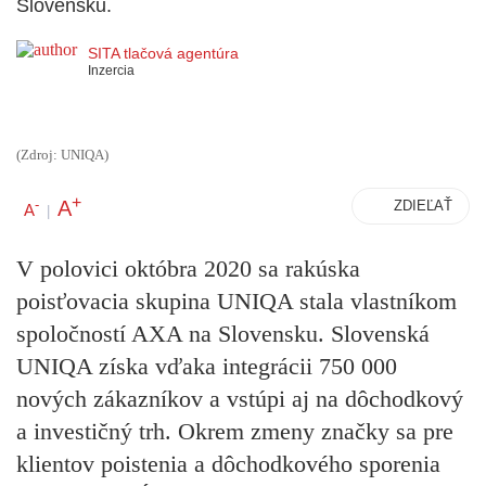
Slovensku.
SITA tlačová agentúra
Inzercia
(Zdroj: UNIQA)
+
A
-
ZDIEĽAŤ
A
|
V polovici októbra 2020 sa rakúska
poisťovacia skupina UNIQA stala vlastníkom
spoločností AXA na Slovensku. Slovenská
UNIQA získa vďaka integrácii 750 000
nových zákazníkov a vstúpi aj na dôchodkový
a investičný trh. Okrem zmeny značky sa pre
klientov poistenia a dôchodkového sporenia