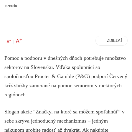
Inzercia
+
A
-
ZDIEĽAŤ
A
|
Pomoc a podporu v dnešných dňoch potrebuje množstvo
sektorov na Slovensku. Vďaka spolupráci so
spoločnosťou Procter & Gamble (P&G) podporí Červený
kríž služby zamerané na pomoc seniorom v niektorých
regiónoch..
Slogan akcie “Značky, na ktoré sa môžem spoľahnúť” v
sebe skrýva jednoduchý mechanizmus – jedným
nákupom urobíte radosť až dvakrát. Ak nakúpite