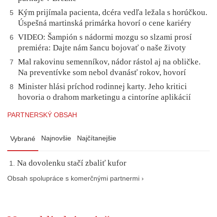
Kým prijímala pacienta, dcéra vedľa ležala s horúčkou.
5
Úspešná martinská primárka hovorí o cene kariéry
VIDEO: Šampión s nádormi mozgu so slzami prosí
6
premiéra: Dajte nám šancu bojovať o naše životy
Mal rakovinu semenníkov, nádor rástol aj na obličke.
7
Na preventívke som nebol dvanásť rokov, hovorí
Minister hlási príchod rodinnej karty. Jeho kritici
8
hovoria o drahom marketingu a cintoríne aplikácií
PARTNERSKÝ OBSAH
Najnovšie
Najčítanejšie
Vybrané
Na dovolenku stačí zbaliť kufor
Obsah spolupráce s komerčnými partnermi ›