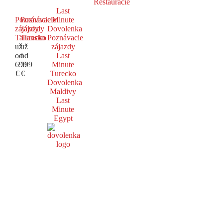
Reštaurácie
Last
Poznávacie
Poznávacie
Minute
zájazdy
zájazdy
Dovolenka
Taliansko
Turecko
Poznávacie
už
už
zájazdy
od
od
Last
699
599
Minute
€
€
Turecko
Dovolenka
Maldivy
Last
Minute
Egypt