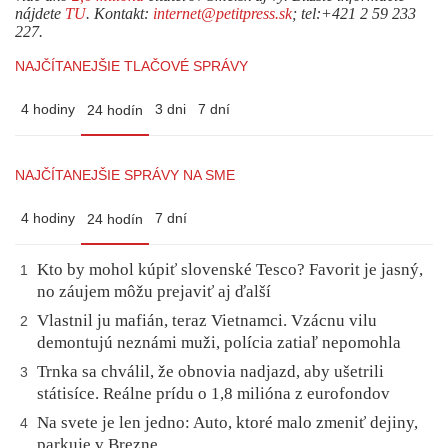
nájdete
TU
. Kontakt:
internet@petitpress.sk
; tel:+421 2 59 233
227.
NAJČÍTANEJŠIE TLAČOVÉ SPRÁVY
4 hodiny
3 dni
7 dní
24 hodín
NAJČÍTANEJŠIE SPRÁVY NA SME
4 hodiny
7 dní
24 hodín
Kto by mohol kúpiť slovenské Tesco? Favorit je jasný,
1
no záujem môžu prejaviť aj ďalší
Vlastnil ju mafián, teraz Vietnamci. Vzácnu vilu
2
demontujú neznámi muži, polícia zatiaľ nepomohla
Trnka sa chválil, že obnovia nadjazd, aby ušetrili
3
státisíce. Reálne prídu o 1,8 milióna z eurofondov
Na svete je len jedno: Auto, ktoré malo zmeniť dejiny,
4
parkuje v Brezne