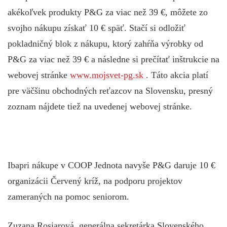
akékoľvek produkty P&G za viac než 39 €, môžete zo
svojho nákupu získať 10 € späť. Stačí si odložiť
pokladničný blok z nákupu, ktorý zahŕňa výrobky od
P&G za viac než 39 € a následne si prečítať inštrukcie na
webovej stránke
www.mojsvet-pg.sk
. Táto akcia platí
pre väčšinu obchodných reťazcov na Slovensku, presný
zoznam nájdete tiež na uvedenej webovej stránke.
Iba
pri nákupe v COOP Jednota navyše P&G daruje 10 €
organizácii Červený kríž, na podporu projektov
zameraných na pomoc seniorom.
Zuzana Rosiarová, generálna sekretárka Slovenského