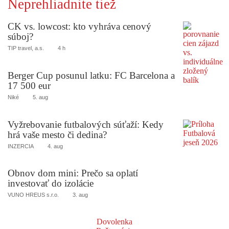
Neprehliadnite tiež
CK vs. lowcost: kto vyhráva cenový
súboj?
TIP travel, a.s.
4 h
Berger Cup posunul latku: FC Barcelona a
17 500 eur
Niké
5. aug
Vyžrebovanie futbalových súťaží: Kedy
hrá vaše mesto či dedina?
INZERCIA
4. aug
Obnov dom mini: Prečo sa oplatí
investovať do izolácie
VUNO HREUS s.r.o.
3. aug
Dovolenka