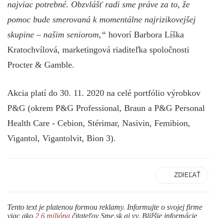
najviac potrebné. Obzvlášť radi sme práve za to, že
pomoc bude smerovaná k momentálne najrizikovejšej
skupine – našim seniorom,“
hovorí Barbora Líška
Kratochvílová, marketingová riaditeľka spoločnosti
Procter & Gamble.
Akcia platí do 30. 11. 2020
na celé portfólio výrobkov
P&G (okrem P&G Professional, Braun a P&G Personal
Health Care - Cebion, Stérimar, Nasivin, Femibion,
Vigantol, Vigantolvit, Bion 3).
ZDIEĽAŤ
Tento text je platenou formou reklamy. Informujte o svojej firme
viac ako
2,6 milióna
čitateľov Sme.sk aj vy. Bližšie informácie