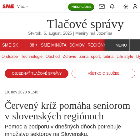
Viac
PREDPLATNÉ
Tlačové správy
Štvrtok, 6. august, 2026
| Meniny má
Jozefína
℃
SME.SK
SME MINÚTA
DOMOV
REGIÓNY
INDEX
SVET
38
MENU
O službe
Technológie
Obchod
Zdravie
Žena, šport, rodina
Life style
B
OBJEDNAŤ TLAČOVÉ SPRÁVY
VŠETKO O SLUŽBE
10. nov 2020 o 1:46
Červený kríž pomáha seniorom
v slovenských regiónoch
Pomoc a podporu v dnešných dňoch potrebuje
množstvo sektorov na Slovensku.