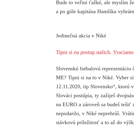
Bude to veľmi ťažké, ale myslím že
a po góle kapitána Hamšíka vyhrám
Jedinečná akcia v Niké
Tipni si na postup našich. Vraciame
Slovenskú futbalovú reprezentáciu 
ME? Tipni si na to v Niké. Vyber si
12.11.2020, tip Slovensko“,
ktorú 
Slováci postúpia, ty zažiješ dvojn
na EURO a zároveň sa budeš tešiť z
nepodarilo, v Niké neprehráš. Vráti
stávkovú príležitosť a to až do výš