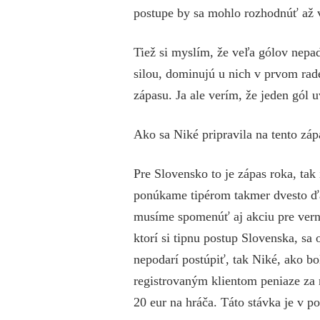
postupe by sa mohlo rozhodnúť až v 
Tiež si myslím, že veľa gólov nep
silou, dominujú u nich v prvom rad
zápasu. Ja ale verím, že jeden gól 
Ako sa Niké pripravila na tento zá
Pre Slovensko to je zápas roka, ta
ponúkame tipérom takmer dvesto ďa
musíme spomenúť aj akciu pre vern
ktorí si tipnu postup Slovenska, sa
nepodarí postúpiť, tak Niké, ako b
registrovaným klientom peniaze za 
20 eur na hráča. Táto stávka je v 