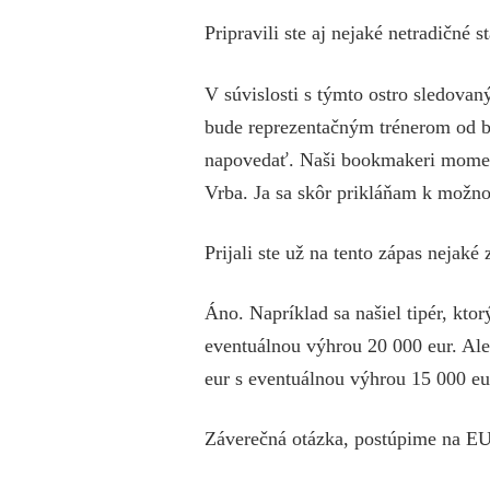
Pripravili ste aj nejaké netradičné s
V súvislosti s týmto ostro sledovan
bude reprezentačným trénerom od b
napovedať. Naši bookmakeri momentá
Vrba. Ja sa skôr prikláňam k možnos
Prijali ste už na tento zápas nejaké
Áno. Napríklad sa našiel tipér, kto
eventuálnou výhrou 20 000 eur. Al
eur s eventuálnou výhrou 15 000 eu
Záverečná otázka, postúpime na 