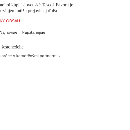
mohol kúpiť slovenské Tesco? Favorit je
o záujem môžu prejaviť aj ďalší
KÝ OBSAH
Najnovšie
Najčítanejšie
 šestonedelie
upráce s komerčnými partnermi ›