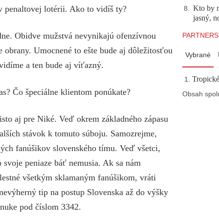
penaltovej lotérii. Ako to vidíš ty?
Kto by 
8
.
jasný, n
adne. Obidve mužstvá nevynikajú ofenzívnou
PARTNERS
e obrany. Umocnené to ešte bude aj dôležitosťou
Vybrané
uvidíme a ten bude aj víťazný.
Tropické
pas? Čo špeciálne klientom ponúkate?
Obsah spol
k isto aj pre Niké. Veď okrem základného zápasu
lších stávok k tomuto súboju. Samozrejme,
ých fanúšikov slovenského tímu. Veď všetci,
 o svoje peniaze báť nemusia. Ak sa nám
olestné všetkým sklamaným fanúšikom, vráti
nevýherný tip na postup Slovenska až do výšky
ponuke pod číslom 3342.