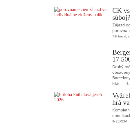
CK vs
súboj
Zájazd od
porovnani
TIP travel, a
Berge
17 50
Druhý roč
obsadený 
Barcelony
Niké
5.
Vyžre
hrá va
Kompletný
denníkoc
INZERCIA