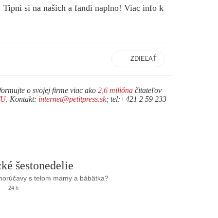
ipni si na našich a fandi naplno! Viac info k
ZDIEĽAŤ
formujte o svojej firme viac ako
2,6 milióna
čitateľov
TU
. Kontakt:
internet@petitpress.sk
; tel:+421 2 59 233
ké šestonedelie
 horúčavy s telom mamy a bábätka?
24 h