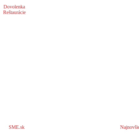
Dovolenka
Reštaurácie
SME.sk
Najnovši