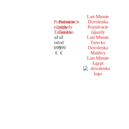
Last Minute
Poznávacie
Poznávacie
Dovolenka
zájazdy
zájazdy
Poznávacie
Taliansko
Turecko
zájazdy
už
už
Last Minute
od
od
Turecko
699
599
Dovolenka
€
€
Maldivy
Last Minute
Egypt