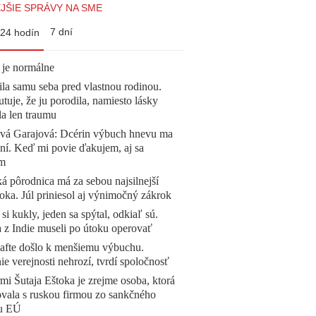
JŠIE SPRÁVY NA SME
7 dní
24 hodín
 je normálne
la samu seba pred vlastnou rodinou.
tuje, že ju porodila, namiesto lásky
la len traumu
ová Garajová: Dcérin výbuch hnevu ma
ní. Keď mi povie ďakujem, aj sa
ím
á pôrodnica má za sebou najsilnejší
oka. Júl priniesol aj výnimočný zákrok
 si kukly, jeden sa spýtal, odkiaľ sú.
a z Indie museli po útoku operovať
afte došlo k menšiemu výbuchu.
e verejnosti nehrozí, tvrdí spoločnosť
mi Šutaja Eštoka je zrejme osoba, ktorá
vala s ruskou firmou zo sankčného
u EÚ