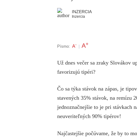
INZERCIA
Inzercia
+
A
-
A
Písmo:
|
Už dnes večer sa zraky Slovákov up
favorizujú tipéri?
Čo sa týka stávok na zápas, je tip
stavených 35% stávok, na remízu 
jednoznačnejšie to je pri stávkach 
neuveriteľných 90% tipérov!
Najčastejšie počúvame, že by to m