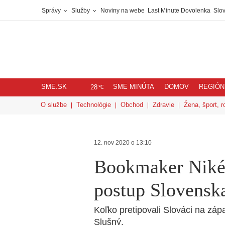
Správy
Služby
Noviny na webe
Last Minute Dovolenka
Slov
SME.SK
SME MINÚTA
DOMOV
REGIÓN
℃
28
O službe
Technológie
Obchod
Zdravie
Žena, šport, r
12. nov 2020 o 13:10
Bookmaker Niké:
postup Slovensk
Koľko pretipovali Slováci na zá
Slušný.