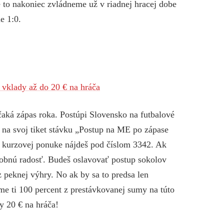
 to nakoniec zvládneme už v riadnej hracej dobe
e 1:0.
 vklady až do 20 € na hráča
čaká zápas roka.
Postúpi Slovensko na futbalové
 na svoj tiket stávku
„Postup na ME po zápase
v kurzovej ponuke nájdeš pod číslom 3342.
Ak
ásobnú radosť. Budeš oslavovať postup sokolov
 peknej výhry. No ak by sa to predsa len
me ti 100 percent z prestávkovanej sumy na túto
ky 20 € na hráča!