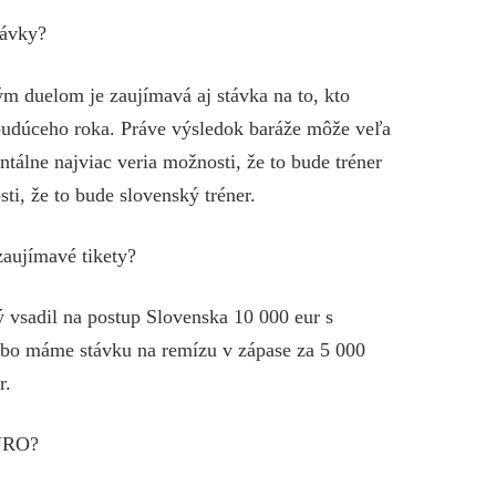
távky?
ým duelom je zaujímavá aj stávka na to, kto
udúceho roka. Práve výsledok baráže môže veľa
lne najviac veria možnosti, že to bude tréner
ti, že to bude slovenský tréner.
 zaujímavé tikety?
rý vsadil na postup Slovenska 10 000 eur s
ebo máme stávku na remízu v zápase za 5 000
r.
EURO?