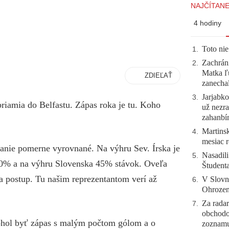
NAJČÍTANE
4 hodiny
Toto nie
1
.
Zachráni
2
.
Matka ľu
ZDIEĽAŤ
zanecha
Jarjabk
3
.
riamia do Belfastu. Zápas roka je tu. Koho
už nezra
zahanb
Martinsk
4
.
mesiac r
ovanie pomerne vyrovnané. Na výhru Sev. Írska je
Nasadili
5
.
20% a na výhru Slovenska 45% stávok. Oveľa
Študent
na postup. Tu našim reprezentantom verí až
V Slovn
6
.
Ohrozeni
Za radar
7
.
obchodo
ohol byť zápas s malým počtom gólom a o
zoznam