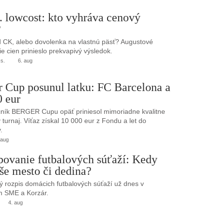
. lowcost: kto vyhráva cenový
?
 CK, alebo dovolenka na vlastnú päsť? Augustové
e cien prinieslo prekvapivý výsledok.
.s.
6. aug
r Cup posunul latku: FC Barcelona a
0 eur
ník BERGER Cupu opäť priniesol mimoriadne kvalitne
turnaj. Víťaz získal 10 000 eur z Fondu a let do
.
 aug
bovanie futbalových súťaží: Kedy
še mesto či dedina?
 rozpis domácich futbalových súťaží už dnes v
h SME a Korzár.
4. aug