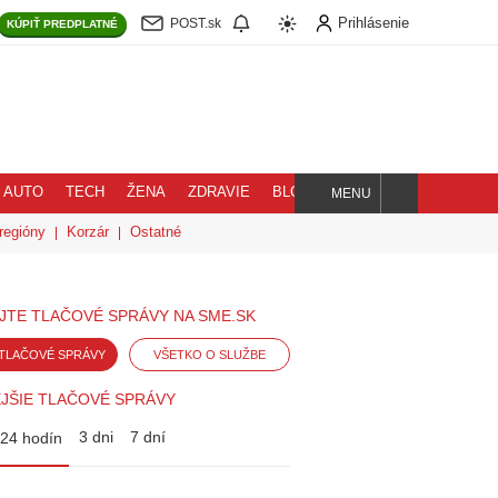
Prihlásenie
POST.sk
KÚPIŤ
PREDPLATNÉ
AUTO
TECH
ŽENA
ZDRAVIE
BLOG
MENU
Hľadaj
regióny
Korzár
Ostatné
JTE TLAČOVÉ SPRÁVY NA SME.SK
TLAČOVÉ SPRÁVY
VŠETKO O SLUŽBE
JŠIE TLAČOVÉ SPRÁVY
3 dni
7 dní
24 hodín