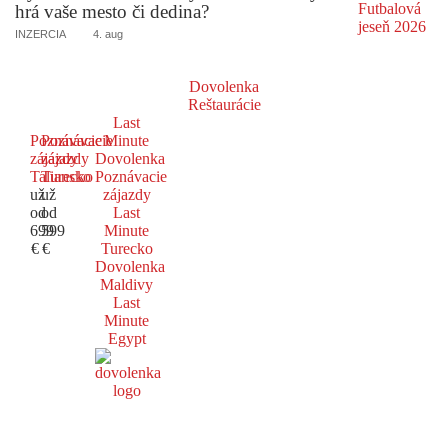
hrá vaše mesto či dedina?
INZERCIA
4. aug
Dovolenka
Reštaurácie
Last
Poznávacie
Poznávacie
Minute
zájazdy
zájazdy
Dovolenka
Taliansko
Turecko
Poznávacie
už
už
zájazdy
od
od
Last
699
599
Minute
€
€
Turecko
Dovolenka
Maldivy
Last
Minute
Egypt