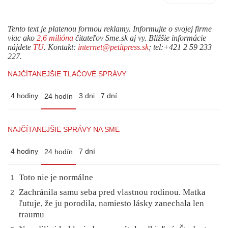
Tento text je platenou formou reklamy. Informujte o svojej firme
viac ako
2,6 milióna
čitateľov Sme.sk aj vy. Bližšie informácie
nájdete
TU
. Kontakt:
internet@petitpress.sk
; tel:+421 2 59 233
227.
NAJČÍTANEJŠIE TLAČOVÉ SPRÁVY
4 hodiny
3 dni
7 dní
24 hodín
NAJČÍTANEJŠIE SPRÁVY NA SME
4 hodiny
7 dní
24 hodín
Toto nie je normálne
1
Zachránila samu seba pred vlastnou rodinou. Matka
2
ľutuje, že ju porodila, namiesto lásky zanechala len
traumu