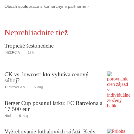
Obsah spolupráce s komerčnými partnermi ›
Neprehliadnite tiež
Tropické šestonedelie
INZERCIA
17 h
CK vs. lowcost: kto vyhráva cenový
súboj?
TIP travel, a.s.
6. aug
Berger Cup posunul latku: FC Barcelona a
17 500 eur
Niké
5. aug
Vyžrebovanie futbalových súťaží: Kedy