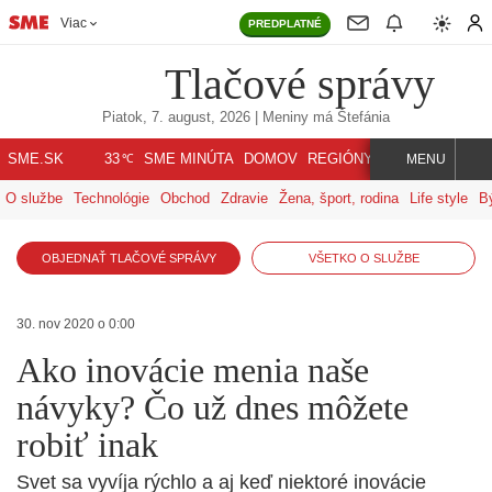
Viac
PREDPLATNÉ
Tlačové správy
Piatok, 7. august, 2026
| Meniny má
Štefánia
℃
SME.SK
SME MINÚTA
DOMOV
REGIÓNY
INDEX
SVET
33
MENU
O službe
Technológie
Obchod
Zdravie
Žena, šport, rodina
Life style
B
OBJEDNAŤ TLAČOVÉ SPRÁVY
VŠETKO O SLUŽBE
30. nov 2020 o 0:00
Ako inovácie menia naše
návyky? Čo už dnes môžete
robiť inak
Svet sa vyvíja rýchlo a aj keď niektoré inovácie