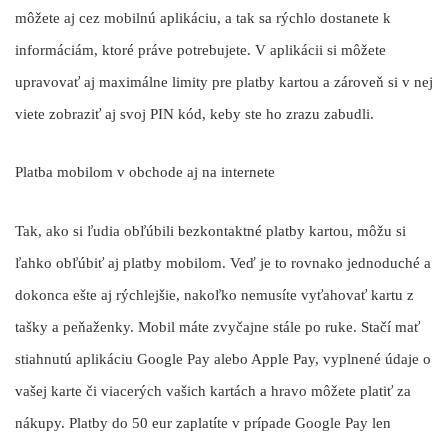
môžete aj cez mobilnú aplikáciu, a tak sa rýchlo dostanete k
informáciám, ktoré práve potrebujete. V aplikácii si môžete
upravovať aj maximálne limity pre platby kartou a zároveň si v nej
viete zobraziť aj svoj PIN kód, keby ste ho zrazu zabudli.
Platba mobilom v obchode aj na internete
Tak, ako si ľudia obľúbili bezkontaktné platby kartou, môžu si
ľahko obľúbiť aj platby mobilom. Veď je to rovnako jednoduché a
dokonca ešte aj rýchlejšie, nakoľko nemusíte vyťahovať kartu z
tašky a peňaženky. Mobil máte zvyčajne stále po ruke. Stačí mať
stiahnutú aplikáciu Google Pay alebo Apple Pay, vyplnené údaje o
vašej karte či viacerých vašich kartách a hravo môžete platiť za
nákupy. Platby do 50 eur zaplatíte v prípade Google Pay len