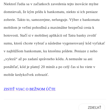
Niektorí ľudia sa v začiatkoch zavedenia tejto inovácie mylne
domnievali, že kým prídu k bankomatu, niekto si ich peniaze
zoberie. Takto to, samozrejme, nefunguje. Výber z bankomatu
mobilom je veľmi pohodlná a maximálne bezpečná cesta k
hotovosti. Stačí si v mobilnej aplikácii od Tatra banky zvoliť
sumu, ktorú chcete vybrať a následne vygenerovaný kód vyťukať
v najbližšom bankomate, ku ktorému prídete. Peniaze z neho
„vylezú“ až po zadaní správneho kódu. A nemusíte sa ani
ponáhľať, kód je platný 20 minút a po celý čas si ho viete v
mobile kedykoľvek zobraziť.
ZISTIŤ VIAC O BEŽNOM ÚČTE
ZDIEĽAŤ