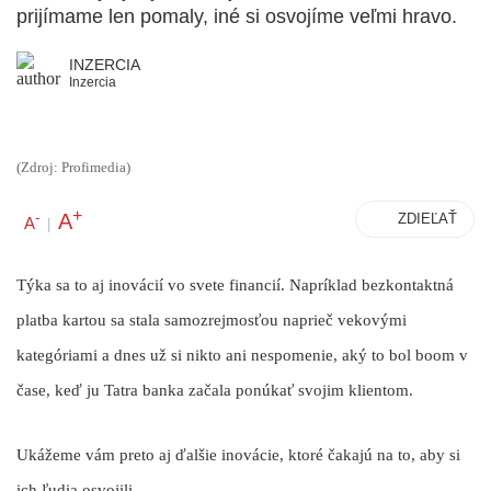
prijímame len pomaly, iné si osvojíme veľmi hravo.
INZERCIA
Inzercia
(Zdroj: Profimedia)
+
A
-
ZDIEĽAŤ
A
|
Týka sa to aj inovácií vo svete financií. Napríklad bezkontaktná
platba kartou sa stala samozrejmosťou naprieč vekovými
kategóriami a dnes už si nikto ani nespomenie, aký to bol boom v
čase, keď ju Tatra banka začala ponúkať svojim klientom.
Ukážeme vám preto aj ďalšie inovácie, ktoré čakajú na to, aby si
ich ľudia osvojili.