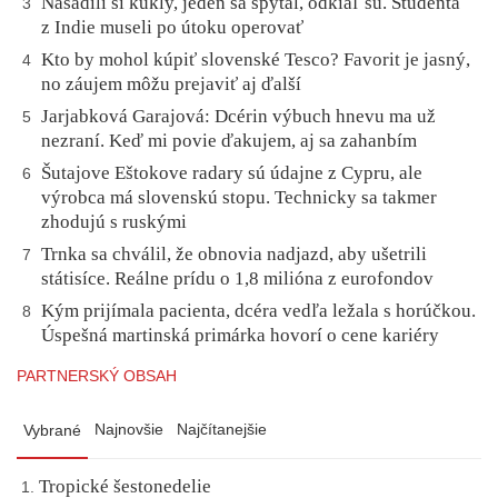
Nasadili si kukly, jeden sa spýtal, odkiaľ sú. Študenta
3
z Indie museli po útoku operovať
Kto by mohol kúpiť slovenské Tesco? Favorit je jasný,
4
no záujem môžu prejaviť aj ďalší
Jarjabková Garajová: Dcérin výbuch hnevu ma už
5
nezraní. Keď mi povie ďakujem, aj sa zahanbím
Šutajove Eštokove radary sú údajne z Cypru, ale
6
výrobca má slovenskú stopu. Technicky sa takmer
zhodujú s ruskými
Trnka sa chválil, že obnovia nadjazd, aby ušetrili
7
státisíce. Reálne prídu o 1,8 milióna z eurofondov
Kým prijímala pacienta, dcéra vedľa ležala s horúčkou.
8
Úspešná martinská primárka hovorí o cene kariéry
PARTNERSKÝ OBSAH
Najnovšie
Najčítanejšie
Vybrané
Tropické šestonedelie