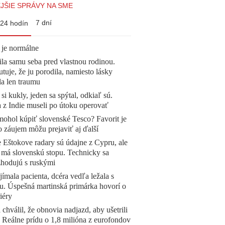
JŠIE SPRÁVY NA SME
7 dní
24 hodín
 je normálne
la samu seba pred vlastnou rodinou.
tuje, že ju porodila, namiesto lásky
la len traumu
 si kukly, jeden sa spýtal, odkiaľ sú.
a z Indie museli po útoku operovať
mohol kúpiť slovenské Tesco? Favorit je
o záujem môžu prejaviť aj ďalší
 Eštokove radary sú údajne z Cypru, ale
 má slovenskú stopu. Technicky sa
zhodujú s ruskými
ímala pacienta, dcéra vedľa ležala s
u. Úspešná martinská primárka hovorí o
iéry
 chválil, že obnovia nadjazd, aby ušetrili
e. Reálne prídu o 1,8 milióna z eurofondov