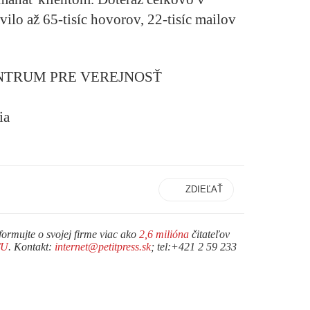
vilo až 65-tisíc hovorov, 22-tisíc mailov
NTRUM PRE VEREJNOSŤ
ia
ZDIEĽAŤ
formujte o svojej firme viac ako
2,6 milióna
čitateľov
TU
. Kontakt:
internet@petitpress.sk
; tel:+421 2 59 233