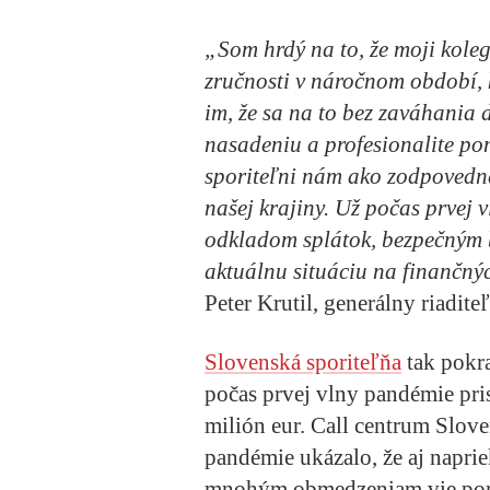
„Som hrdý na to, že moji koleg
zručnosti v náročnom období,
im, že sa na to bez zaváhania 
nasadeniu a profesionalite po
sporiteľni nám ako zodpovedne
našej krajiny. Už počas prvej
odkladom splátok, bezpečným 
aktuálnu situáciu na finančnýc
Peter Krutil, generálny riadite
Slovenská sporiteľňa
tak pokr
počas prvej vlny pandémie pr
milión eur. Call centrum Slove
pandémie ukázalo, že aj nap
mnohým obmedzeniam vie pomá