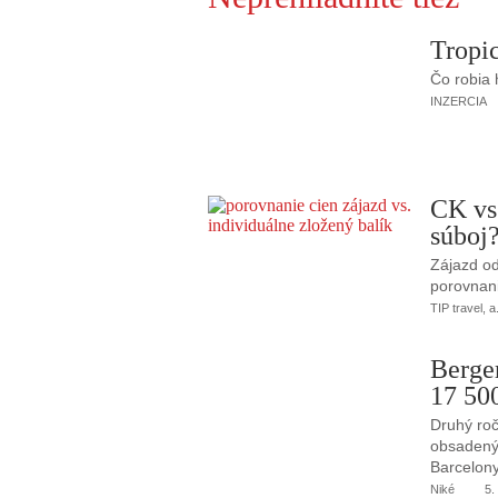
Tropic
Čo robia
INZERCIA
CK vs
súboj
Zájazd od
porovnani
TIP travel, a
Berge
17 50
Druhý roč
obsadený 
Barcelony
Niké
5.