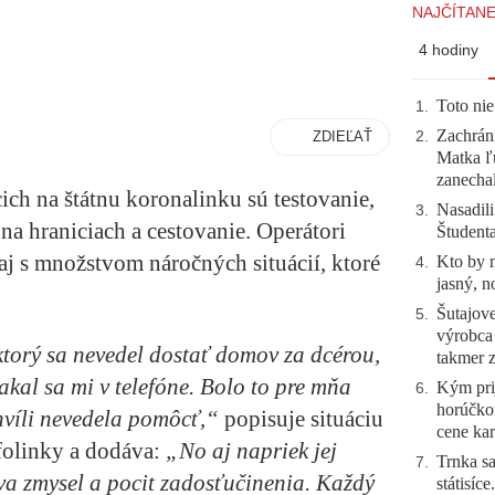
NAJČÍTANE
4 hodiny
Toto nie
1
.
Zachráni
ZDIEĽAŤ
2
.
Matka ľu
zanecha
ich na štátnu koronalinku sú testovanie,
Nasadili
3
.
na hraniciach a cestovanie. Operátori
Študent
aj s množstvom náročných situácií, ktoré
Kto by 
4
.
jasný, n
Šutajove
5
.
výrobca
ktorý sa nevedel dostať domov za dcérou,
takmer 
kal sa mi v telefóne. Bolo to pre mňa
Kým prij
6
.
horúčko
hvíli nevedela pomôcť,“
popisuje situáciu
cene kar
folinky a dodáva:
„No aj napriek jej
Trnka sa
7
.
va zmysel a pocit zadosťučinenia. Každý
státisíc