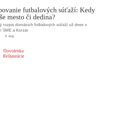
bovanie futbalových súťaží: Kedy
še mesto či dedina?
 rozpis domácich futbalových súťaží už dnes v
h SME a Korzár.
4. aug
Dovolenka
Reštaurácie