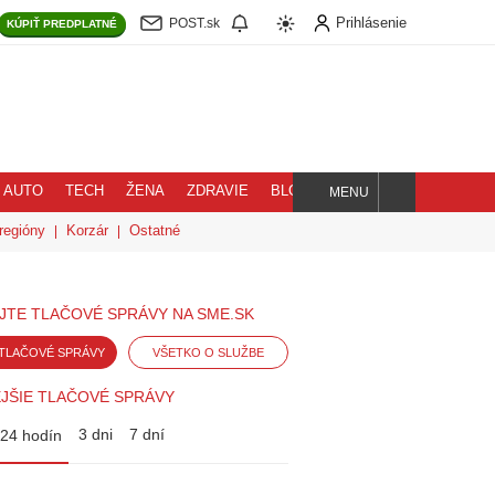
Prihlásenie
POST.sk
KÚPIŤ
PREDPLATNÉ
AUTO
TECH
ŽENA
ZDRAVIE
BLOG
MENU
Hľadaj
regióny
Korzár
Ostatné
JTE TLAČOVÉ SPRÁVY NA SME.SK
TLAČOVÉ SPRÁVY
VŠETKO O SLUŽBE
JŠIE TLAČOVÉ SPRÁVY
3 dni
7 dní
24 hodín