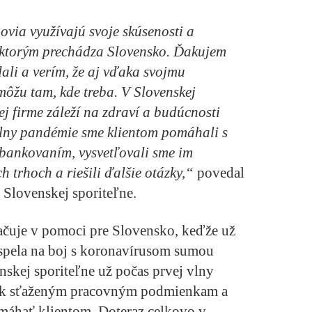
ovia využívajú svoje skúsenosti a
 ktorým prechádza Slovensko. Ďakujem
dali a verím, že aj vďaka svojmu
môžu tam, kde treba. V Slovenskej
j firme záleží na zdraví a budúcnosti
 vlny pandémie sme klientom pomáhali s
bankovaním, vysvetľovali sme im
h trhoch a riešili ďalšie otázky,“
povedal
ľ Slovenskej sporiteľne.
ačuje v pomoci pre Slovensko, keďže už
ispela na boj s koronavírusom sumou
nskej sporiteľne už počas prvej vlny
riek sťaženým pracovným podmienkam a
hať klientom. Doteraz celkovo v