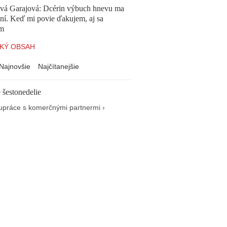
ová Garajová: Dcérin výbuch hnevu ma
ní. Keď mi povie ďakujem, aj sa
ím
KÝ OBSAH
Najnovšie
Najčítanejšie
 šestonedelie
upráce s komerčnými partnermi ›