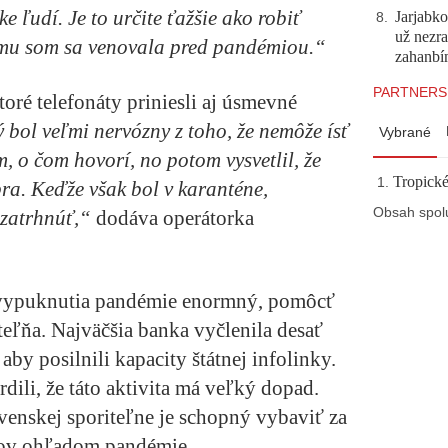
 ľudí. Je to určite ťažšie ako robiť
Jarjabk
8
.
už nezra
rému som sa venovala pred pandémiou.“
zahanb
PARTNERS
oré telefonáty priniesli aj úsmevné
 bol veľmi nervózny z toho, že nemôže ísť
Vybrané
 o čom hovorí, no potom vysvetlil, že
Tropické
ra. Keďže však bol v karanténe,
Obsah spol
zatrhnúť,“
dodáva operátorka
 vypuknutia pandémie enormný, pomôcť
teľňa. Najväčšia banka vyčlenila desať
 aby posilnili kapacity štátnej infolinky.
ili, že táto aktivita má veľký dopad.
venskej sporiteľne je schopný vybaviť za
orov ohľadom pandémie.