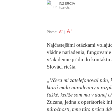
INZERCIA
Inzercia
+
A
-
A
Písmo:
|
Najčastejšími otázkami volajúc
vládne nariadenia, fungovanie 
však denne prídu do kontaktu 
Slováci riešia.
„Včera mi zatelefonoval pán, 
ktorá mala narodeniny a rozpla
ťažké, keďže som mu v danej c
Zuzana, jedna z operátoriek in
náročnosti, mne táto práca dá