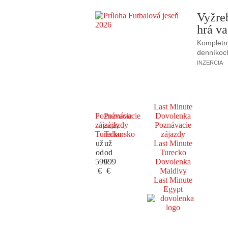
Vyžre
hrá va
Kompletný
denníkoc
INZERCIA
Last Minute
Poznávacie
Poznávacie
Dovolenka
zájazdy
zájazdy
Poznávacie
Turecko
Taliansko
zájazdy
už
už
Last Minute
od
od
Turecko
599
699
Dovolenka
€
€
Maldivy
Last Minute
Egypt