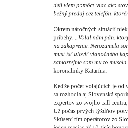
deň viem pomôcť viac ako stovke
bežný predaj cez telefón, kto
Okrem náročných situácií niekt
príbehy.
„Volal nám pán, ktorý
na zakaprenie. Nerozumela som,
musí ísť uloviť vianočného kap
samozrejme som mu to musela 
koronalinky Katarína.
Keďže počet volajúcich je od
sa rozhodla aj Slovenská spori
expertov zo svojho call centra,
Už počas prvých týždňov potvrd
Skúsení tím operátorov zo Slo
jeden mesiac až 10-tisíc hov