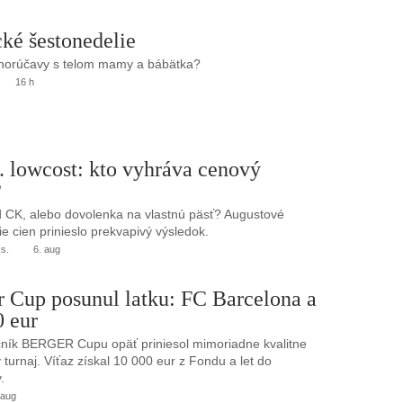
ké šestonedelie
 horúčavy s telom mamy a bábätka?
16 h
. lowcost: kto vyhráva cenový
?
 CK, alebo dovolenka na vlastnú päsť? Augustové
e cien prinieslo prekvapivý výsledok.
.s.
6. aug
r Cup posunul latku: FC Barcelona a
0 eur
ník BERGER Cupu opäť priniesol mimoriadne kvalitne
turnaj. Víťaz získal 10 000 eur z Fondu a let do
.
 aug