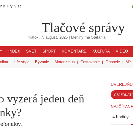
ník
Hry
Viac
Tlačové správy
Piatok, 7. august, 2026
| Meniny má
Štefánia
Y
INDEX
SVET
ŠPORT
KOMENTÁRE
KULTÚRA
VIDEO
odina
Life style
Bývanie
Motorizmus
Cestovanie
Financie
MY 
UVEREJŇU
o vyzerá jeden deň
OBJEDNAŤ 
NAJČÍTANE
inky?
4 hodiny
lefonátov.