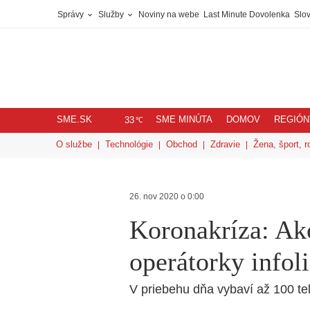
Správy
Služby
Noviny na webe
Last Minute Dovolenka
Slov
SME.SK
SME MINÚTA
DOMOV
REGIÓN
℃
33
O službe
Technológie
Obchod
Zdravie
Žena, šport, r
26. nov 2020 o 0:00
Koronakríza: Ak
operátorky infol
V priebehu dňa vybaví až 100 te