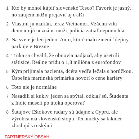
Kto by mohol kúpiť slovenské Tesco? Favorit je jasný,
1
no záujem môžu prejaviť aj ďalší
Vlastnil ju mafián, teraz Vietnamci. Vzácnu vilu
2
demontujú neznámi muži, polícia zatiaľ nepomohla
Na svete je len jedno: Auto, ktoré malo zmeniť dejiny,
3
parkuje v Brezne
Trnka sa chválil, že obnovia nadjazd, aby ušetrili
4
státisíce. Reálne prídu o 1,8 milióna z eurofondov
Kým prijímala pacienta, dcéra vedľa ležala s horúčkou.
5
Úspešná martinská primárka hovorí o cene kariéry
Toto nie je normálne
6
Nasadili si kukly, jeden sa spýtal, odkiaľ sú. Študenta
7
z Indie museli po útoku operovať
Šutajove Eštokove radary sú údajne z Cypru, ale
8
výrobca má slovenskú stopu. Technicky sa takmer
zhodujú s ruskými
PARTNERSKÝ OBSAH