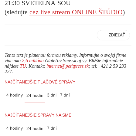
21:30
SVETELNÁ ŠOU
(sledujte
cez live stream ONLINE ŠTÚDIO
)
ZDIEĽAŤ
Tento text je platenou formou reklamy. Informujte o svojej firme
viac ako
2,6 milióna
čitateľov Sme.sk aj vy. Bližšie informácie
nájdete
TU
. Kontakt:
internet@petitpress.sk
; tel:+421 2 59 233
227.
NAJČÍTANEJŠIE TLAČOVÉ SPRÁVY
4 hodiny
3 dni
7 dní
24 hodín
NAJČÍTANEJŠIE SPRÁVY NA SME
4 hodiny
7 dní
24 hodín