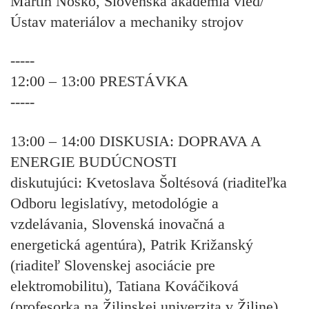
Martin Nosko, Slovenská akadémia vied/
Ústav materiálov a mechaniky strojov
-----
12:00 – 13:00 PRESTÁVKA
-----
13:00 – 14:00
DISKUSIA: DOPRAVA A
ENERGIE BUDÚCNOSTI
diskutujúci:
Kvetoslava Šoltésová (riaditeľka
Odboru legislatívy, metodológie a
vzdelávania, Slovenská inovačná a
energetická agentúra), Patrik Križanský
(riaditeľ Slovenskej asociácie pre
elektromobilitu), Tatiana Kováčiková
(profesorka na Žilinskej univerzita v Žiline)