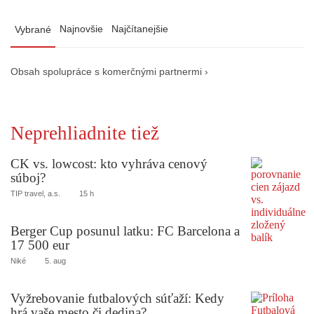
Najnovšie
Najčítanejšie
Vybrané
Obsah spolupráce s komerčnými partnermi ›
Neprehliadnite tiež
CK vs. lowcost: kto vyhráva cenový
súboj?
TIP travel, a.s.
15 h
Berger Cup posunul latku: FC Barcelona a
17 500 eur
Niké
5. aug
Vyžrebovanie futbalových súťaží: Kedy
hrá vaše mesto či dedina?