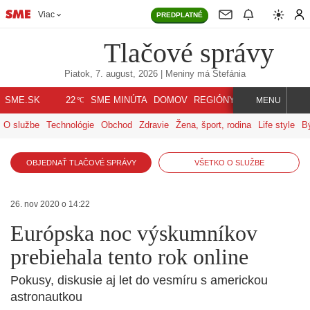
Viac
PREDPLATNÉ
Tlačové správy
Piatok, 7. august, 2026
| Meniny má
Štefánia
℃
SME.SK
SME MINÚTA
DOMOV
REGIÓNY
INDEX
SVET
22
MENU
O službe
Technológie
Obchod
Zdravie
Žena, šport, rodina
Life style
B
OBJEDNAŤ TLAČOVÉ SPRÁVY
VŠETKO O SLUŽBE
26. nov 2020 o 14:22
Európska noc výskumníkov
prebiehala tento rok online
Pokusy, diskusie aj let do vesmíru s americkou
astronautkou