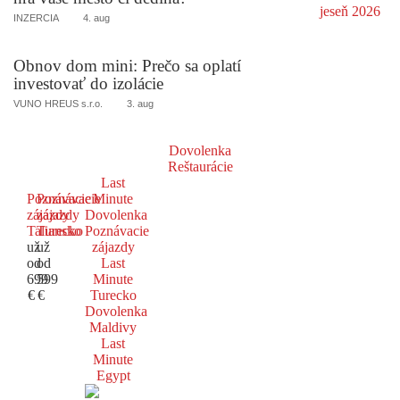
INZERCIA
4. aug
Obnov dom mini: Prečo sa oplatí
investovať do izolácie
VUNO HREUS s.r.o.
3. aug
Dovolenka
Reštaurácie
Last
Poznávacie
Poznávacie
Minute
zájazdy
zájazdy
Dovolenka
Taliansko
Turecko
Poznávacie
už
už
zájazdy
od
od
Last
699
599
Minute
€
€
Turecko
Dovolenka
Maldivy
Last
Minute
Egypt