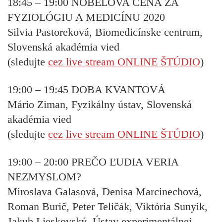
18:45 – 19:00
NOBELOVA CENA ZA
FYZIOLÓGIU A MEDICÍNU 2020
Silvia Pastoreková, Biomedicínske centrum,
Slovenská akadémia vied
(sledujte
cez live stream ONLINE ŠTÚDIO
)
19:00 – 19:45
DOBA KVANTOVÁ
Mário Ziman, Fyzikálny ústav, Slovenská
akadémia vied
(sledujte
cez live stream ONLINE ŠTÚDIO
)
19:00 – 20:00
PREČO ĽUDIA VERIA
NEZMYSLOM?
Miroslava Galasová, Denisa Marcinechová,
Roman Burič, Peter Teličák, Viktória Sunyik,
Jakub Lieskovský, Ústav experimentálnej