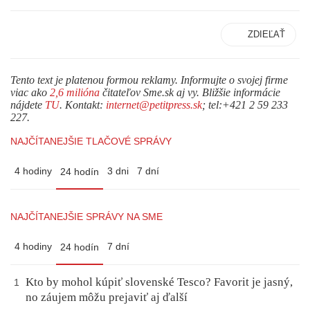
ZDIEĽAŤ
Tento text je platenou formou reklamy. Informujte o svojej firme
viac ako
2,6 milióna
čitateľov Sme.sk aj vy. Bližšie informácie
nájdete
TU
. Kontakt:
internet@petitpress.sk
; tel:+421 2 59 233
227.
NAJČÍTANEJŠIE TLAČOVÉ SPRÁVY
4 hodiny
3 dni
7 dní
24 hodín
NAJČÍTANEJŠIE SPRÁVY NA SME
4 hodiny
7 dní
24 hodín
Kto by mohol kúpiť slovenské Tesco? Favorit je jasný,
1
no záujem môžu prejaviť aj ďalší