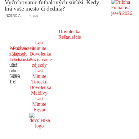
Vyžrebovanie futbalových súťaží: Kedy
hrá vaše mesto či dedina?
INZERCIA
4. aug
Dovolenka
Reštaurácie
Last
Poznávacie
Poznávacie
Minute
zájazdy
zájazdy
Dovolenka
Turecko
Taliansko
Poznávacie
už
už
zájazdy
od
od
Last
599
699
Minute
€
€
Turecko
Dovolenka
Maldivy
Last
Minute
Egypt