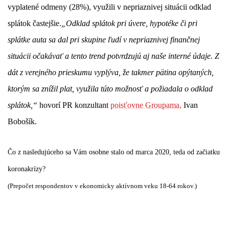
vyplatené odmeny (28%), využili v nepriaznivej situácii odklad
splátok častejšie.
„Odklad splátok pri úvere, hypotéke či pri
splátke auta sa dal pri skupine ľudí v nepriaznivej finančnej
situácii očakávať a tento trend potvrdzujú aj naše interné údaje. Z
dát z verejného prieskumu vyplýva, že takmer pätina opýtaných,
ktorým sa znížil plat, využila túto možnosť a požiadala o odklad
splátok,“
hovorí PR konzultant
poisťovne Groupama,
Ivan
Bobošík.
Čo z nasledujúceho sa Vám osobne stalo od marca 2020, teda od začiatku
koronakrízy?
(Prepočet respondentov v ekonomicky aktívnom veku 18-64 rokov.)