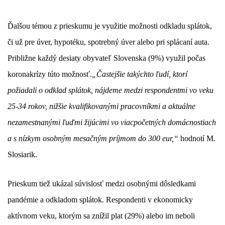
Ďalšou témou z prieskumu je využitie možnosti odkladu splátok,
či už pre úver, hypotéku, spotrebný úver alebo pri splácaní auta.
Približne každý desiaty obyvateľ Slovenska (9%) využil počas
koronakrízy túto možnosť.
„Častejšie takýchto ľudí, ktorí
požiadali o odklad splátok, nájdeme medzi respondentmi vo veku
25-34 rokov, nižšie kvalifikovanými pracovníkmi a aktuálne
nezamestnanými ľuďmi žijúcimi vo viacpočetných domácnostiach
a s nízkym osobným mesačným príjmom do 300 eur,“
hodnotí M.
Slosiarik.
Prieskum tiež ukázal súvislosť medzi osobnými dôsledkami
pandémie a odkladom splátok. Respondenti v ekonomicky
aktívnom veku, ktorým sa znížil plat (29%) alebo im neboli