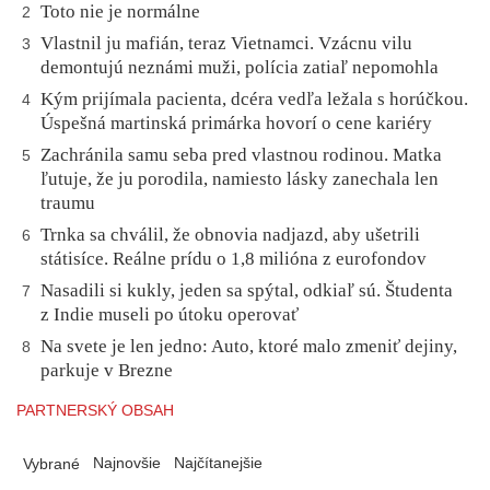
Toto nie je normálne
2
Vlastnil ju mafián, teraz Vietnamci. Vzácnu vilu
3
demontujú neznámi muži, polícia zatiaľ nepomohla
Kým prijímala pacienta, dcéra vedľa ležala s horúčkou.
4
Úspešná martinská primárka hovorí o cene kariéry
Zachránila samu seba pred vlastnou rodinou. Matka
5
ľutuje, že ju porodila, namiesto lásky zanechala len
traumu
Trnka sa chválil, že obnovia nadjazd, aby ušetrili
6
státisíce. Reálne prídu o 1,8 milióna z eurofondov
Nasadili si kukly, jeden sa spýtal, odkiaľ sú. Študenta
7
z Indie museli po útoku operovať
Na svete je len jedno: Auto, ktoré malo zmeniť dejiny,
8
parkuje v Brezne
PARTNERSKÝ OBSAH
Najnovšie
Najčítanejšie
Vybrané