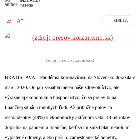
INZERCIA
Inzercia
+
A
-
ZDIEĽAŤ
A
|
(zdroj: presov.korzar.sme.sk)
BRATISLAVA – Pandémia koronavírusu na Slovensko dorazila v
marci 2020. Od jari zasiahla nielen naše zdravotníctvo, ale
výrazne aj ekonomiku a hospodárstvo, čo sa prejavilo na
finančnej situácii mnohých ľudí. Až približne polovica
respondentov (48%) v ekonomicky aktívnom veku 18-64 rokov
doplatila na pandémiu finančne, keď sa im znížil plat, neboli im
vyplatené odmeny, alebo prišli o zamestnanecké benefity,