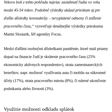
Vekovo boli z tohto pohľadu najviac zasiahnutí ľudia vo veku
medzi 45-54 rokov. Podobné výsledky ukázal prieskum aj pre
ďalšie dôsledky koronakrízy – nevyplatené odmeny či zníženie
pracovného času,“
vysvetľuje detailnejšie výsledky prieskumu
Martin Slosiarik, šéf agentúry Focus.
Medzi ďalšími osobnými dôsledkami pandémie, ktoré mali priamy
dopad na financie ľudí je skrátenie pracovného času (25%
ekonomicky aktívnych respondentov), strata zamestnaneckých
benefitov, napr. možnosť využívania auta či mobilu na súkromné
účely (17%), strata pracovného miesta (8%), či nútené ukončenie
podnikania alebo živnosti (3%).
Využitie možnosti odkladu splátok