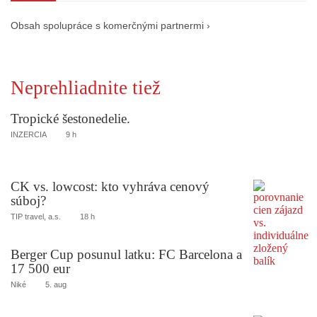
Obsah spolupráce s komerčnými partnermi ›
Neprehliadnite tiež
Tropické šestonedelie.
INZERCIA
9 h
CK vs. lowcost: kto vyhráva cenový
súboj?
TIP travel, a.s.
18 h
Berger Cup posunul latku: FC Barcelona a
17 500 eur
Niké
5. aug