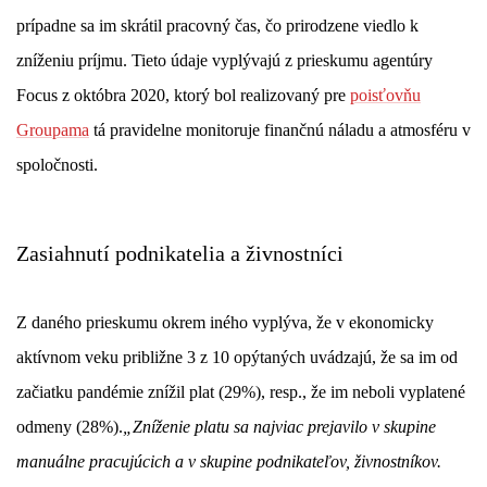
prípadne sa im skrátil pracovný čas, čo prirodzene viedlo k
zníženiu príjmu. Tieto údaje vyplývajú z prieskumu agentúry
Focus z októbra 2020, ktorý bol realizovaný pre
poisťovňu
Groupama
tá pravidelne monitoruje finančnú náladu a atmosféru v
spoločnosti.
Zasiahnutí podnikatelia a živnostníci
Z daného prieskumu okrem iného vyplýva, že v ekonomicky
aktívnom veku približne 3 z 10 opýtaných uvádzajú, že sa im od
začiatku pandémie znížil plat (29%), resp., že im neboli vyplatené
odmeny (28%).
„Zníženie platu sa najviac prejavilo v skupine
manuálne pracujúcich a v skupine podnikateľov, živnostníkov.