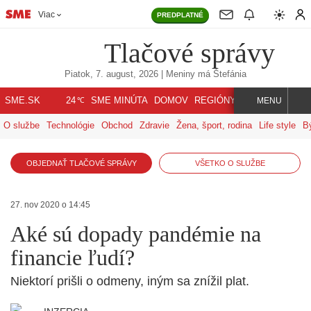
Viac
PREDPLATNÉ
Tlačové správy
Piatok, 7. august, 2026
| Meniny má
Štefánia
℃
SME.SK
SME MINÚTA
DOMOV
REGIÓNY
INDEX
SVET
24
MENU
O službe
Technológie
Obchod
Zdravie
Žena, šport, rodina
Life style
B
OBJEDNAŤ TLAČOVÉ SPRÁVY
VŠETKO O SLUŽBE
27. nov 2020 o 14:45
Aké sú dopady pandémie na
financie ľudí?
Niektorí prišli o odmeny, iným sa znížil plat.