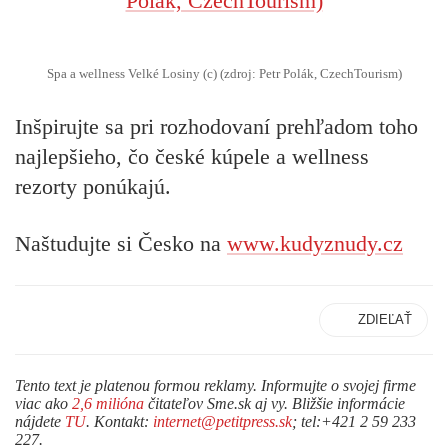
Spa a wellness Velké Losiny (c) (zdroj: Petr Polák, CzechTourism)
Inšpirujte sa pri rozhodovaní prehľadom toho
najlepšieho, čo české kúpele a wellness
rezorty ponúkajú.
Naštudujte si Česko na
www.kudyznudy.cz
ZDIEĽAŤ
Tento text je platenou formou reklamy. Informujte o svojej firme
viac ako
2,6 milióna
čitateľov Sme.sk aj vy. Bližšie informácie
nájdete
TU
. Kontakt:
internet@petitpress.sk
; tel:+421 2 59 233
227.