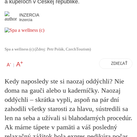
a kúpeľoch v Českej republike.
INZERCIA
Inzercia
Spa a wellness (c) (Zdroj: Petr Polák, CzechTourism)
+
A
-
ZDIEĽAŤ
A
|
Kedy naposledy ste si naozaj oddýchli? Nie
doma na gauči alebo u kaderníčky. Naozaj
oddýchli – skrátka vypli, aspoň na pár dní
zahodili všetky starosti za hlavu, sústredili sa
len na seba a užívali si blahodarných procedúr.
Ak márne tápete v pamäti a váš posledný
relaxačný zážitok bola expres pedikúra počas