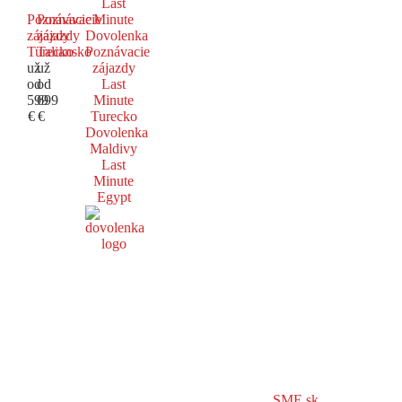
Last
Poznávacie
Poznávacie
Minute
zájazdy
zájazdy
Dovolenka
Turecko
Taliansko
Poznávacie
už
už
zájazdy
od
od
Last
599
699
Minute
€
€
Turecko
Dovolenka
Maldivy
Last
Minute
Egypt
SME.sk