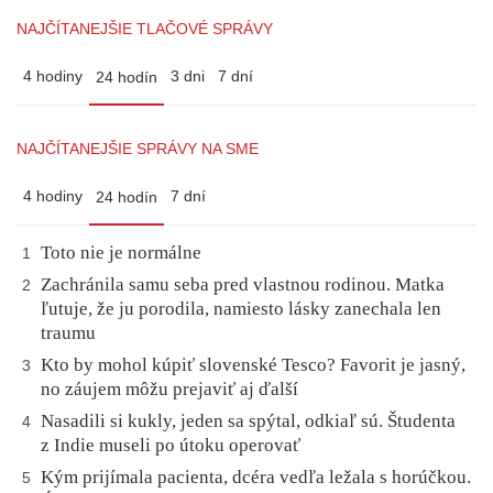
NAJČÍTANEJŠIE TLAČOVÉ SPRÁVY
4 hodiny
3 dni
7 dní
24 hodín
NAJČÍTANEJŠIE SPRÁVY NA SME
4 hodiny
7 dní
24 hodín
Toto nie je normálne
1
Zachránila samu seba pred vlastnou rodinou. Matka
2
ľutuje, že ju porodila, namiesto lásky zanechala len
traumu
Kto by mohol kúpiť slovenské Tesco? Favorit je jasný,
3
no záujem môžu prejaviť aj ďalší
Nasadili si kukly, jeden sa spýtal, odkiaľ sú. Študenta
4
z Indie museli po útoku operovať
Kým prijímala pacienta, dcéra vedľa ležala s horúčkou.
5