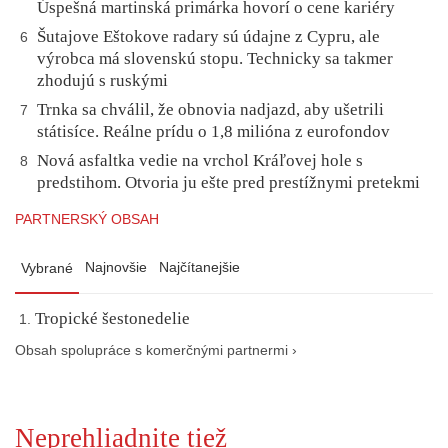
Úspešná martinská primárka hovorí o cene kariéry
Šutajove Eštokove radary sú údajne z Cypru, ale
6
výrobca má slovenskú stopu. Technicky sa takmer
zhodujú s ruskými
Trnka sa chválil, že obnovia nadjazd, aby ušetrili
7
státisíce. Reálne prídu o 1,8 milióna z eurofondov
Nová asfaltka vedie na vrchol Kráľovej hole s
8
predstihom. Otvoria ju ešte pred prestížnymi pretekmi
PARTNERSKÝ OBSAH
Najnovšie
Najčítanejšie
Vybrané
Tropické šestonedelie
Obsah spolupráce s komerčnými partnermi ›
Neprehliadnite tiež