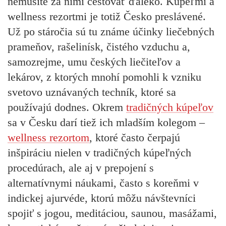
nemusíte za nimi cestovať ďaleko. Kúpeľmi a
wellness rezortmi je totiž Česko preslávené.
Už po stáročia sú tu známe
účinky liečebných
prameňov, rašelinísk, čistého vzduchu
a,
samozrejme, umu českých liečiteľov a
lekárov, z ktorých mnohí pomohli k vzniku
svetovo uznávaných techník, ktoré sa
používajú dodnes. Okrem
tradičných kúpeľov
sa v Česku darí tiež ich mladším kolegom –
wellness rezortom
, ktoré často čerpajú
inšpiráciu nielen v tradičných kúpeľných
procedúrach, ale aj v prepojení s
alternatívnymi náukami, často s koreňmi v
indickej ajurvéde, ktorú môžu návštevníci
spojiť s jogou, meditáciou, saunou, masážami,