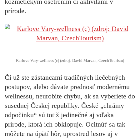
kozmetickým ošetrením či aktivitami v
prírode.
Karlove Vary-wellness (c) (zdroj: David Marvan, CzechTourism)
Či už ste zástancami tradičných liečebných
postupov, alebo dávate prednosť modernému
wellnessu, neurobíte chybu, ak sa vyberiete do
susednej Českej republiky. České „chrámy
odpočinku“ sú totiž
jedinečné aj vďaka
prírode
, ktorá ich obklopuje. Ocitnúť sa tak
môžete na úpätí hôr, uprostred lesov aj v