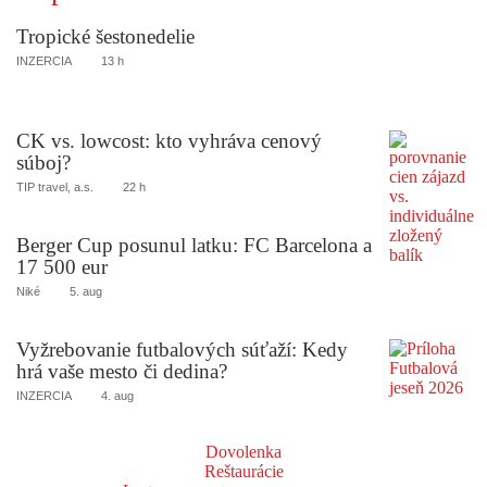
Tropické šestonedelie
INZERCIA
13 h
CK vs. lowcost: kto vyhráva cenový
súboj?
TIP travel, a.s.
22 h
Berger Cup posunul latku: FC Barcelona a
17 500 eur
Niké
5. aug
Vyžrebovanie futbalových súťaží: Kedy
hrá vaše mesto či dedina?
INZERCIA
4. aug
Dovolenka
Reštaurácie