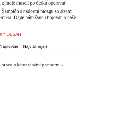
a z Indie museli po útoku operovať
Šampión s nádormi mozgu so slzami
emiéra: Dajte nám šancu bojovať o naše
KÝ OBSAH
Najnovšie
Najčítanejšie
upráce s komerčnými partnermi ›