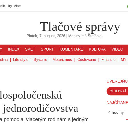
ník
Hry
Viac
Tlačové správy
Piatok, 7. august, 2026
| Meniny má
Štefánia
Y
INDEX
SVET
ŠPORT
KOMENTÁRE
KULTÚRA
VIDEO
odina
Life style
Bývanie
Motorizmus
Cestovanie
Financie
MY 
UVEREJŇU
lospoločenskú
OBJEDNAŤ 
NAJČÍTANE
 jednorodičovstva
4 hodiny
a pomoc aj viacerým rodinám s jedným