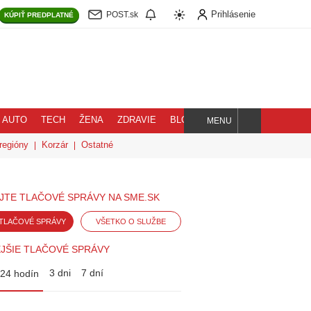
Prihlásenie
POST.sk
KÚPIŤ
PREDPLATNÉ
AUTO
TECH
ŽENA
ZDRAVIE
BLOG
MENU
Hľadaj
regióny
Korzár
Ostatné
JTE TLAČOVÉ SPRÁVY NA SME.SK
TLAČOVÉ SPRÁVY
VŠETKO O SLUŽBE
JŠIE TLAČOVÉ SPRÁVY
3 dni
7 dní
24 hodín