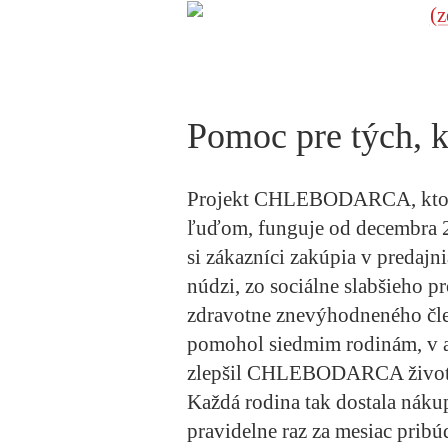
Pomoc pre tých, kt
Projekt CHLEBODARCA, ktorý
ľuďom, funguje od decembra 2
si zákazníci zakúpia v predaj
núdzi, zo sociálne slabšieho pr
zdravotne znevýhodneného čl
pomohol siedmim rodinám, v 
zlepšil CHLEBODARCA životn
Každá rodina tak dostala náku
pravidelne raz za mesiac pribú