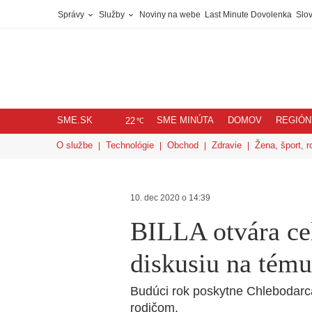
Správy
Služby
Noviny na webe
Last Minute Dovolenka
Slov
SME.SK
SME MINÚTA
DOMOV
REGIÓN
℃
22
O službe
Technológie
Obchod
Zdravie
Žena, šport, r
10. dec 2020 o 14:39
BILLA otvára ce
diskusiu na tému
Budúci rok poskytne Chlebodarc
rodičom.