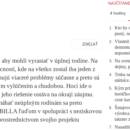
NAJČÍTANE
4 hodiny
Kto by 
1
.
jasný, n
Vlastnil
2
.
ZDIEĽAŤ
demontuj
nepomo
, aby mohli vyrastať v úplnej rodine. Na
Na svete
3
.
dejiny, 
ností, kde na všetko zostal iba jeden z
Trnka sa
4
.
hujú viaceré problémy súčasne a preto sú
státisíc
nym vylúčením a chudobou. Hoci ide o
Kým prij
5
.
jeho riešenie ostáva na okraji záujmu.
horúčko
cene kar
omáhať neúplným rodinám sa preto
Šutajove
6
.
 BILLA ľuďom v spolupráci s neziskovou
výrobca
ostredníctvom svojho projektu
takmer 
Nasadili
7
.