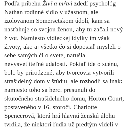
Podľa príbehu
Živí a mŕtvi
zdedí psychológ
Nathan rodinné sídlo v úžasnom, ale
izolovanom Somersetskom údolí, kam sa
nasťahuje so svojou ženou, aby tu začali nový
život. Namiesto vidieckej idylky im však
životy, ako aj všetko čo si doposiaľ mysleli o
sebe samých či o svete, narušia
nevysvetliteľné udalosti. Pokiaľ ide o scénu,
bolo by prirodzené, aby tvorcovia vytvorili
strašidelný dom v štúdiu, ale rozhodli sa inak:
namiesto toho sa herci presunuli do
skutočného strašidelného domu, Horton Court,
postaveného v 16. storočí.
Charlotte
Spencerová, ktorá hrá hlavnú ženskú úlohu
tvrdila, že niektorí ľudia už predtým videli v