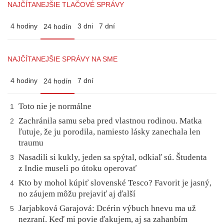
NAJČÍTANEJŠIE TLAČOVÉ SPRÁVY
4 hodiny
3 dni
7 dní
24 hodín
NAJČÍTANEJŠIE SPRÁVY NA SME
4 hodiny
7 dní
24 hodín
Toto nie je normálne
1
Zachránila samu seba pred vlastnou rodinou. Matka
2
ľutuje, že ju porodila, namiesto lásky zanechala len
traumu
Nasadili si kukly, jeden sa spýtal, odkiaľ sú. Študenta
3
z Indie museli po útoku operovať
Kto by mohol kúpiť slovenské Tesco? Favorit je jasný,
4
no záujem môžu prejaviť aj ďalší
Jarjabková Garajová: Dcérin výbuch hnevu ma už
5
nezraní. Keď mi povie ďakujem, aj sa zahanbím