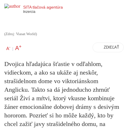
SITA tlačová agentúra
Inzercia
(Zdroj: Viasat World)
+
A
-
ZDIEĽAŤ
A
|
Dvojica hľadajúca šťastie v odľahlom,
vidieckom, a ako sa ukáže aj neskôr,
strašidelnom dome vo viktoriánskom
Anglicku. Takto sa dá jednoducho zhrnúť
seriál Živí a mŕtvi, ktorý vkusne kombinuje
žáner emocionálne dobovej drámy s desivým
hororom. Pozrieť si ho môže každý, kto by
chcel zažiť javy strašidelného domu, na