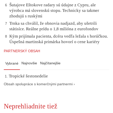
Šutajove Eštokove radary sú údajne z Cypru, ale
6
výrobca má slovenskú stopu. Technicky sa takmer
zhodujú s ruskými
Trnka sa chválil, že obnovia nadjazd, aby ušetrili
7
státisíce. Reálne prídu o 1,8 milióna z eurofondov
Kým prijímala pacienta, dcéra vedľa ležala s horúčkou.
8
Úspešná martinská primárka hovorí o cene kariéry
PARTNERSKÝ OBSAH
Najnovšie
Najčítanejšie
Vybrané
Tropické šestonedelie
Obsah spolupráce s komerčnými partnermi ›
Neprehliadnite tiež