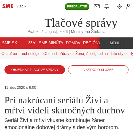
Viac
PREDPLATNÉ
Tlačové správy
Piatok, 7. august, 2026
| Meniny má
Štefánia
℃
SME.SK
SME MINÚTA
DOMOV
REGIÓNY
INDEX
SVET
33
MENU
O službe
Technológie
Obchod
Zdravie
Žena, šport, rodina
Life style
B
OBJEDNAŤ TLAČOVÉ SPRÁVY
VŠETKO O SLUŽBE
11. dec 2020 o 9:00
Pri nakrúcaní seriálu Živí a
mŕtvi videli skutočných duchov
Seriál Živí a mŕtvi vkusne kombinuje žáner
emocionálne dobovej drámy s desivým hororom.