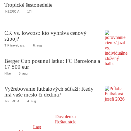
Tropické šestonedelie
INZERCIA
17 h
CK vs. lowcost: kto vyhráva cenový
súboj?
TIP travel, a.s.
6. aug
Berger Cup posunul latku: FC Barcelona a
17 500 eur
Niké
5. aug
Vyžrebovanie futbalových súťaží: Kedy
hrá vaše mesto či dedina?
INZERCIA
4. aug
Dovolenka
Reštaurácie
Last