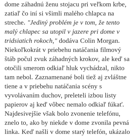
dome záhadnú ženu stojacu pri veľkom krbe,
zatiaľ čo iní si všimli malého chlapca na
streche.
"Jediný problém je v tom, že tento
malý chlapec sa utopil v jazere pri dome v
tridsiatich rokoch,"
dodáva Colin Morgan.
Niekoľkokrát v priebehu natáčania filmový
štáb počul zvuk záhadných krokov, ale keď sa
otočili smerom odkiaľ hluk vychádzal, nikto
tam nebol. Zaznamenané boli tiež aj zvláštne
tiene a v priebehu natáčania scény s
vyvolávaním duchov, preleteli izbou listy
papierov aj keď vôbec nemalo odkiaľ fúkať.
Najdesivejšie však bolo zvonenie telefónu,
znelo to, ako by niekde v dome zvonila pevná
linka. Keď našli v dome starý telefón, ukázalo