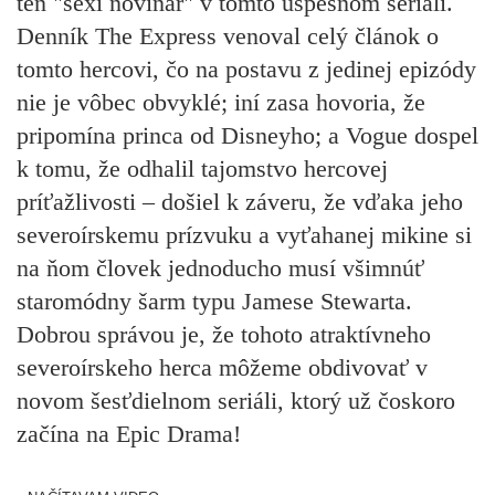
ten "sexi novinár" v tomto úspešnom seriáli.
Denník The Express venoval celý článok o
tomto hercovi, čo na postavu z jedinej epizódy
nie je vôbec obvyklé; iní zasa hovoria, že
pripomína princa od Disneyho; a Vogue dospel
k tomu, že odhalil tajomstvo hercovej
príťažlivosti – došiel k záveru, že vďaka jeho
severoírskemu prízvuku a vyťahanej mikine si
na ňom človek jednoducho musí všimnúť
staromódny šarm typu Jamese Stewarta.
Dobrou správou je, že tohoto atraktívneho
severoírskeho herca môžeme obdivovať v
novom šesťdielnom seriáli, ktorý už čoskoro
začína na Epic Drama!