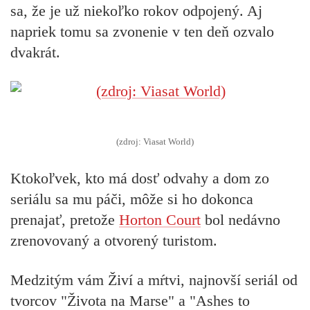
sa, že je už niekoľko rokov odpojený. Aj
napriek tomu sa zvonenie v ten deň ozvalo
dvakrát.
(zdroj: Viasat World)
Ktokoľvek, kto má dosť odvahy a dom zo
seriálu sa mu páči, môže si ho dokonca
prenajať,
pretože
Horton Court
bol nedávno
zrenovovaný a otvorený turistom.
Medzitým vám
Živí a mŕtvi,
najnovší seriál od
tvorcov "Života na Marse" a "Ashes to