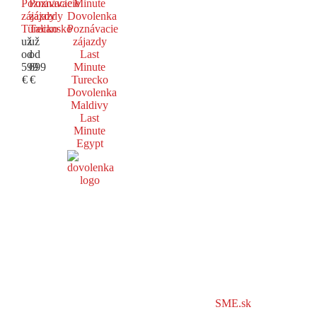
Poznávacie
Poznávacie
Minute
zájazdy
zájazdy
Dovolenka
Turecko
Taliansko
Poznávacie
už
už
zájazdy
od
od
Last
599
699
Minute
€
€
Turecko
Dovolenka
Maldivy
Last
Minute
Egypt
SME.sk