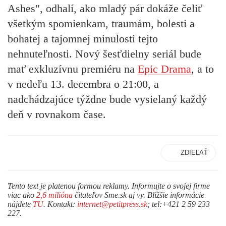
Ashes", odhalí, ako mladý pár dokáže čeliť
všetkým spomienkam, traumám, bolesti a
bohatej a tajomnej minulosti tejto
nehnuteľnosti. Nový šesťdielny seriál bude
mať exkluzívnu premiéru na
Epic Drama
,
a to
v nedeľu 13. decembra o 21:00,
a
nadchádzajúce týždne bude vysielaný každý
deň v rovnakom čase.
ZDIEĽAŤ
Tento text je platenou formou reklamy. Informujte o svojej firme
viac ako
2,6 milióna
čitateľov Sme.sk aj vy. Bližšie informácie
nájdete
TU
. Kontakt:
internet@petitpress.sk
; tel:+421 2 59 233
227.