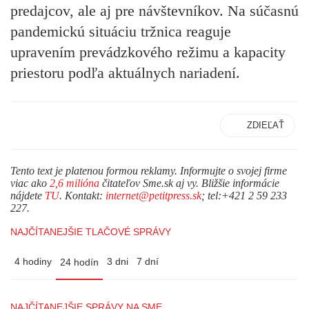
predajcov, ale aj pre návštevníkov. Na súčasnú
pandemickú situáciu tržnica reaguje
upravením prevádzkového režimu a kapacity
priestoru podľa aktuálnych nariadení.
ZDIEĽAŤ
Tento text je platenou formou reklamy. Informujte o svojej firme
viac ako
2,6 milióna
čitateľov Sme.sk aj vy. Bližšie informácie
nájdete
TU
. Kontakt:
internet@petitpress.sk
; tel:+421 2 59 233
227.
NAJČÍTANEJŠIE TLAČOVÉ SPRÁVY
4 hodiny
3 dni
7 dní
24 hodín
NAJČÍTANEJŠIE SPRÁVY NA SME