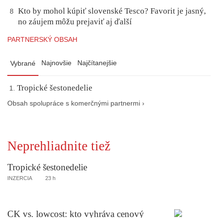
Kto by mohol kúpiť slovenské Tesco? Favorit je jasný,
8
no záujem môžu prejaviť aj ďalší
PARTNERSKÝ OBSAH
Najnovšie
Najčítanejšie
Vybrané
Tropické šestonedelie
Obsah spolupráce s komerčnými partnermi ›
Neprehliadnite tiež
Tropické šestonedelie
INZERCIA
23 h
CK vs. lowcost: kto vyhráva cenový