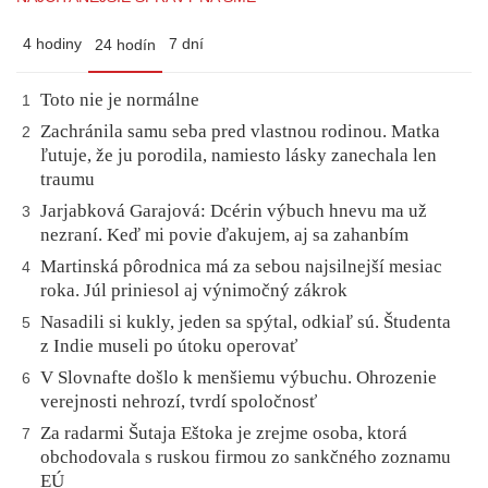
4 hodiny
7 dní
24 hodín
Toto nie je normálne
1
Zachránila samu seba pred vlastnou rodinou. Matka
2
ľutuje, že ju porodila, namiesto lásky zanechala len
traumu
Jarjabková Garajová: Dcérin výbuch hnevu ma už
3
nezraní. Keď mi povie ďakujem, aj sa zahanbím
Martinská pôrodnica má za sebou najsilnejší mesiac
4
roka. Júl priniesol aj výnimočný zákrok
Nasadili si kukly, jeden sa spýtal, odkiaľ sú. Študenta
5
z Indie museli po útoku operovať
V Slovnafte došlo k menšiemu výbuchu. Ohrozenie
6
verejnosti nehrozí, tvrdí spoločnosť
Za radarmi Šutaja Eštoka je zrejme osoba, ktorá
7
obchodovala s ruskou firmou zo sankčného zoznamu
EÚ