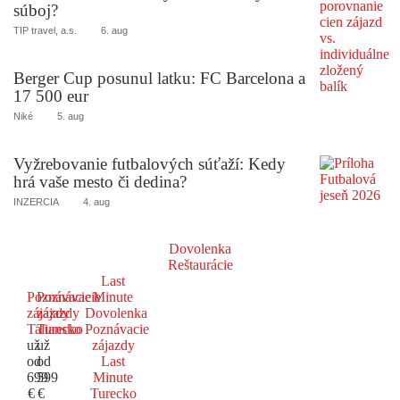
súboj?
TIP travel, a.s.
6. aug
Berger Cup posunul latku: FC Barcelona a
17 500 eur
Niké
5. aug
Vyžrebovanie futbalových súťaží: Kedy
hrá vaše mesto či dedina?
INZERCIA
4. aug
Dovolenka
Reštaurácie
Last
Poznávacie
Poznávacie
Minute
zájazdy
zájazdy
Dovolenka
Taliansko
Turecko
Poznávacie
už
už
zájazdy
od
od
Last
699
599
Minute
€
€
Turecko