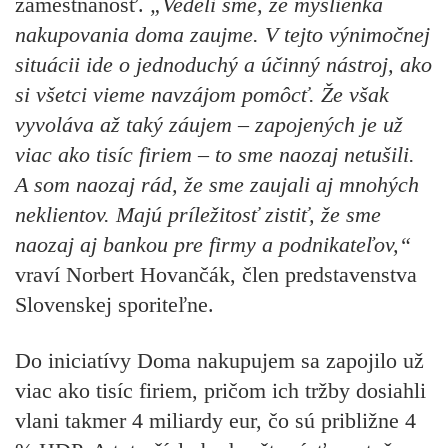
zamestnanosť.
„Vedeli sme, že myšlienka
nakupovania doma zaujme. V tejto výnimočnej
situácii ide o jednoduchý a účinný nástroj, ako
si všetci vieme navzájom pomôcť. Že však
vyvoláva až taký záujem – zapojených je už
viac ako tisíc firiem – to sme naozaj netušili.
A som naozaj rád, že sme zaujali aj mnohých
neklientov. Majú príležitosť zistiť, že sme
naozaj aj bankou pre firmy a podnikateľov,“
vraví Norbert Hovančák, člen predstavenstva
Slovenskej sporiteľne.
Do iniciatívy Doma nakupujem sa zapojilo už
viac ako tisíc firiem, pričom ich tržby dosiahli
vlani takmer 4 miliardy eur, čo sú približne 4