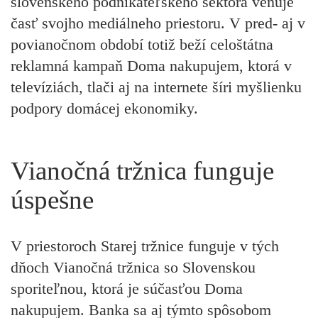
slovenského podnikateľského sektora venuje
časť svojho mediálneho priestoru. V pred- aj v
povianočnom období totiž beží celoštátna
reklamná kampaň Doma nakupujem, ktorá v
televíziách, tlači aj na internete šíri myšlienku
podpory domácej ekonomiky.
Vianočná tržnica funguje
úspešne
V priestoroch Starej tržnice funguje v tých
dňoch Vianočná tržnica so Slovenskou
sporiteľnou, ktorá je súčasťou Doma
nakupujem. Banka sa aj týmto spôsobom