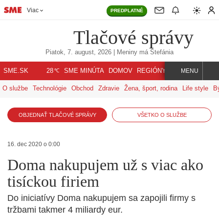
Viac
PREDPLATNÉ
Tlačové správy
Piatok, 7. august, 2026
| Meniny má
Štefánia
℃
SME.SK
SME MINÚTA
DOMOV
REGIÓNY
INDEX
SVET
28
MENU
O službe
Technológie
Obchod
Zdravie
Žena, šport, rodina
Life style
B
OBJEDNAŤ TLAČOVÉ SPRÁVY
VŠETKO O SLUŽBE
16. dec 2020 o 0:00
Doma nakupujem už s viac ako
tisíckou firiem
Do iniciatívy Doma nakupujem sa zapojili firmy s
tržbami takmer 4 miliardy eur.