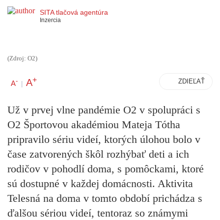
SITA tlačová agentúra
Inzercia
(Zdroj: O2)
+
A
-
ZDIEĽAŤ
A
|
Už v prvej vlne pandémie O2 v spolupráci s
O2 Športovou akadémiou Mateja Tótha
pripravilo sériu videí, ktorých úlohou bolo v
čase zatvorených škôl rozhýbať deti a ich
rodičov v pohodlí doma, s pomôckami, ktoré
sú dostupné v každej domácnosti. Aktivita
Telesná na doma v tomto období prichádza s
ďalšou sériou videí, tentoraz so známymi