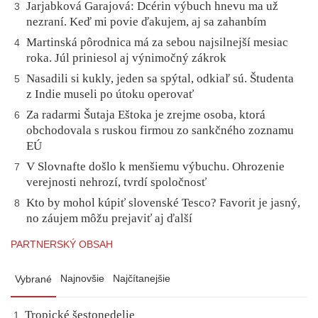
Jarjabková Garajová: Dcérin výbuch hnevu ma už
3
nezraní. Keď mi povie ďakujem, aj sa zahanbím
Martinská pôrodnica má za sebou najsilnejší mesiac
4
roka. Júl priniesol aj výnimočný zákrok
Nasadili si kukly, jeden sa spýtal, odkiaľ sú. Študenta
5
z Indie museli po útoku operovať
Za radarmi Šutaja Eštoka je zrejme osoba, ktorá
6
obchodovala s ruskou firmou zo sankčného zoznamu
EÚ
V Slovnafte došlo k menšiemu výbuchu. Ohrozenie
7
verejnosti nehrozí, tvrdí spoločnosť
Kto by mohol kúpiť slovenské Tesco? Favorit je jasný,
8
no záujem môžu prejaviť aj ďalší
PARTNERSKÝ OBSAH
Najnovšie
Najčítanejšie
Vybrané
Tropické šestonedelie