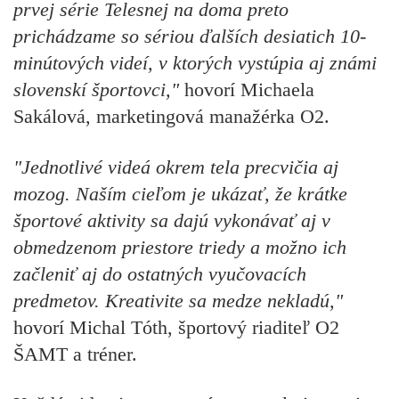
prvej série Telesnej na doma preto
prichádzame so sériou ďalších desiatich 10-
minútových videí, v ktorých vystúpia aj známi
slovenskí športovci,"
hovorí Michaela
Sakálová, marketingová manažérka O2.
"Jednotlivé videá okrem tela precvičia aj
mozog. Naším cieľom je ukázať, že krátke
športové aktivity sa dajú vykonávať aj v
obmedzenom priestore triedy a možno ich
začleniť aj do ostatných vyučovacích
predmetov. Kreativite sa medze nekladú,"
hovorí Michal Tóth, športový riaditeľ O2
ŠAMT a tréner.