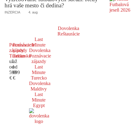
hrá vaše mesto či dedina?
INZERCIA
4. aug
Dovolenka
Reštaurácie
Last
Poznávacie
Poznávacie
Minute
zájazdy
zájazdy
Dovolenka
Turecko
Taliansko
Poznávacie
už
už
zájazdy
od
od
Last
599
699
Minute
€
€
Turecko
Dovolenka
Maldivy
Last
Minute
Egypt