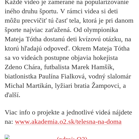
Každé video je zamerané na popularizovanie
iného druhu športu. V rámci videa si deti
môžu precvičiť tú časť tela, ktorá je pri danom
športe najviac zaťažená. Od olympionika
Mateja Tótha dostanú deti kvízovú otázku, na
ktorú hľadajú odpoveď. Okrem Mateja Tótha
sa vo videách postupne objavia hokejista
Zdeno Chára, futbalista Marek Hamšík,
biatlonistka Paulína Fialková, vodný slalomár
Michal Martikán, lyžiari bratia Žampovci, a
ďalší.
Viac info o projekte a jednotlivé videá nájdete
na:
www.akademia.o2.sk/telesna-na-doma