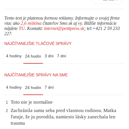
Tento text je platenou formou reklamy. Informujte o svojej firme
viac ako
2,6 milióna
čitateľov Sme.sk aj vy. Bližšie informácie
nájdete
TU
. Kontakt:
internet@petitpress.sk
; tel:+421 2 59 233
227.
NAJČÍTANEJŠIE TLAČOVÉ SPRÁVY
4 hodiny
3 dni
7 dní
24 hodín
NAJČÍTANEJŠIE SPRÁVY NA SME
4 hodiny
7 dní
24 hodín
Toto nie je normálne
1
Zachránila samu seba pred vlastnou rodinou. Matka
2
ľutuje, že ju porodila, namiesto lásky zanechala len
traumu