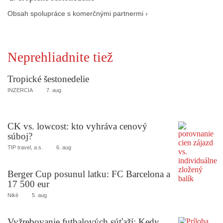
Obsah spolupráce s komerčnými partnermi ›
Neprehliadnite tiež
Tropické šestonedelie
INZERCIA
7. aug
CK vs. lowcost: kto vyhráva cenový
súboj?
TIP travel, a.s.
6. aug
Berger Cup posunul latku: FC Barcelona a
17 500 eur
Niké
5. aug
Vyžrebovanie futbalových súťaží: Kedy