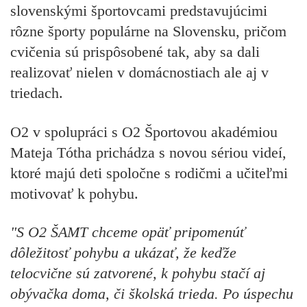
slovenskými športovcami predstavujúcimi
rôzne športy populárne na Slovensku, pričom
cvičenia sú prispôsobené tak, aby sa dali
realizovať nielen v domácnostiach ale aj v
triedach.
O2 v spolupráci s O2 Športovou akadémiou
Mateja Tótha prichádza s novou sériou videí,
ktoré majú deti spoločne s rodičmi a učiteľmi
motivovať k pohybu.
"S O2 ŠAMT chceme opäť pripomenúť
dôležitosť pohybu a ukázať, že keďže
telocvične sú zatvorené, k pohybu stačí aj
obývačka doma, či školská trieda. Po úspechu