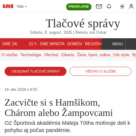
Viac
PREDPLATNÉ
Tlačové správy
Sobota, 8. august, 2026
| Meniny má
Oskar
℃
SME.SK
SME MINÚTA
DOMOV
REGIÓNY
INDEX
SVET
21
MENU
O službe
Technológie
Obchod
Zdravie
Žena, šport, rodina
Life style
B
OBJEDNAŤ TLAČOVÉ SPRÁVY
VŠETKO O SLUŽBE
18. dec 2020 o 9:55
Zacvičte si s Hamšíkom,
Chárom alebo Žampovcami
O2 Športová akadémia Mateja Tótha motivuje deti k
pohybu aj počas pandémie.