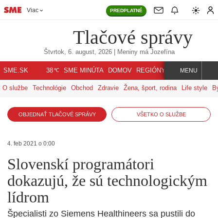
Viac
PREDPLATNÉ
Tlačové správy
Štvrtok, 6. august, 2026
| Meniny má
Jozefína
℃
SME.SK
SME MINÚTA
DOMOV
REGIÓNY
INDEX
SVET
38
MENU
O službe
Technológie
Obchod
Zdravie
Žena, šport, rodina
Life style
B
OBJEDNAŤ TLAČOVÉ SPRÁVY
VŠETKO O SLUŽBE
4. feb 2021 o 0:00
Slovenskí programátori
dokazujú, že sú technologickým
lídrom
Špecialisti zo Siemens Healthineers sa pustili do