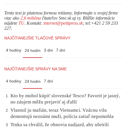
Tento text je platenou formou reklamy. Informujte o svojej firme
viac ako
2,6 milióna
čitateľov Sme.sk aj vy. Bližšie informácie
nájdete
TU
. Kontakt:
internet@petitpress.sk
; tel:+421 2 59 233
227.
NAJČÍTANEJŠIE TLAČOVÉ SPRÁVY
4 hodiny
3 dni
7 dní
24 hodín
NAJČÍTANEJŠIE SPRÁVY NA SME
4 hodiny
7 dní
24 hodín
Kto by mohol kúpiť slovenské Tesco? Favorit je jasný,
1
no záujem môžu prejaviť aj ďalší
Vlastnil ju mafián, teraz Vietnamci. Vzácnu vilu
2
demontujú neznámi muži, polícia zatiaľ nepomohla
Trnka sa chválil, že obnovia nadjazd, aby ušetrili
3