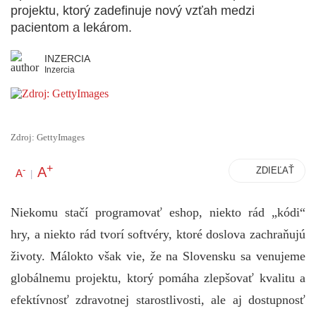
projektu, ktorý zadefinuje nový vzťah medzi
pacientom a lekárom.
INZERCIA
Inzercia
Zdroj: GettyImages
+
A
-
ZDIEĽAŤ
A
|
Niekomu stačí programovať eshop, niekto rád „kódi“
hry, a niekto rád tvorí softvéry, ktoré doslova zachraňujú
životy. Málokto však vie, že na Slovensku sa venujeme
globálnemu projektu, ktorý pomáha zlepšovať kvalitu a
efektívnosť zdravotnej starostlivosti, ale aj dostupnosť