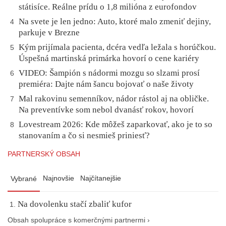
státisíce. Reálne prídu o 1,8 milióna z eurofondov
Na svete je len jedno: Auto, ktoré malo zmeniť dejiny,
4
parkuje v Brezne
Kým prijímala pacienta, dcéra vedľa ležala s horúčkou.
5
Úspešná martinská primárka hovorí o cene kariéry
VIDEO: Šampión s nádormi mozgu so slzami prosí
6
premiéra: Dajte nám šancu bojovať o naše životy
Mal rakovinu semenníkov, nádor rástol aj na obličke.
7
Na preventívke som nebol dvanásť rokov, hovorí
Lovestream 2026: Kde môžeš zaparkovať, ako je to so
8
stanovaním a čo si nesmieš priniesť?
PARTNERSKÝ OBSAH
Najnovšie
Najčítanejšie
Vybrané
Na dovolenku stačí zbaliť kufor
Obsah spolupráce s komerčnými partnermi ›