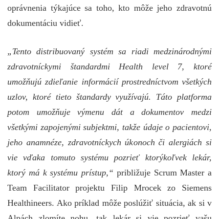
oprávnenia týkajúce sa toho, kto môže jeho zdravotnú
dokumentáciu vidieť.
„Tento distribuovaný systém sa riadi medzinárodnými
zdravotníckymi štandardmi Health level 7, ktoré
umožňujú zdieľanie informácií prostredníctvom všetkých
uzlov, ktoré tieto štandardy využívajú. Táto platforma
potom umožňuje výmenu dát a dokumentov medzi
všetkými zapojenými subjektmi, takže údaje o pacientovi,
jeho anamnéze, zdravotníckych úkonoch či alergiách si
vie vďaka tomuto systému pozrieť ktorýkoľvek lekár,
ktorý má k systému prístup,“
približuje Scrum Master a
Team Facilitator projektu Filip Mrocek zo Siemens
Healthineers. Ako príklad môže poslúžiť situácia, ak si v
Alpách zlomíte nohu, tak lekár si vie pozrieť vašu