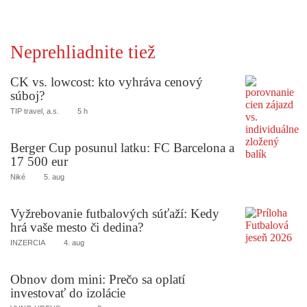
Neprehliadnite tiež
CK vs. lowcost: kto vyhráva cenový
súboj?
TIP travel, a.s.
5 h
Berger Cup posunul latku: FC Barcelona a
17 500 eur
Niké
5. aug
Vyžrebovanie futbalových súťaží: Kedy
hrá vaše mesto či dedina?
INZERCIA
4. aug
Obnov dom mini: Prečo sa oplatí
investovať do izolácie