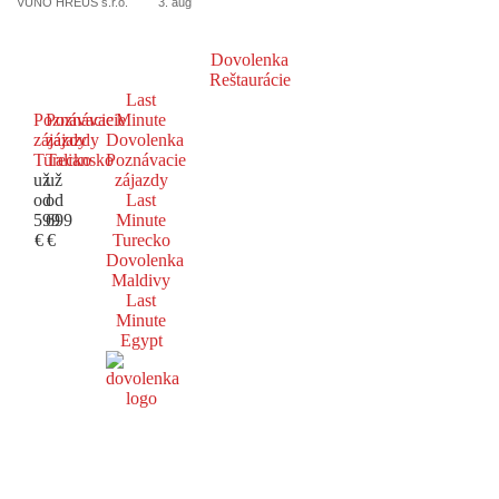
VUNO HREUS s.r.o.
3. aug
Dovolenka
Reštaurácie
Last
Poznávacie
Poznávacie
Minute
zájazdy
zájazdy
Dovolenka
Turecko
Taliansko
Poznávacie
už
už
zájazdy
od
od
Last
599
699
Minute
€
€
Turecko
Dovolenka
Maldivy
Last
Minute
Egypt