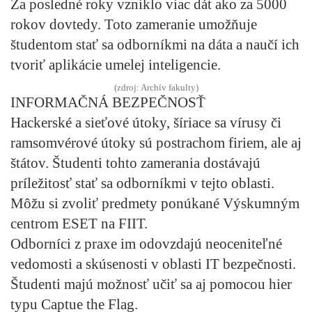
Za posledné roky vzniklo viac dát ako za 5000
rokov dovtedy. Toto zameranie umožňuje
študentom stať sa odborníkmi na dáta a naučí ich
tvoriť aplikácie umelej inteligencie.
(zdroj: Archív fakulty)
INFORMAČNÁ BEZPEČNOSŤ
Hackerské a sieťové útoky, šíriace sa vírusy či
ramsomvérové útoky sú postrachom firiem, ale aj
štátov. Študenti tohto zamerania dostávajú
príležitosť stať sa odborníkmi v tejto oblasti.
Môžu si zvoliť predmety ponúkané Výskumným
centrom ESET na FIIT.
Odborníci z praxe im odovzdajú neoceniteľné
vedomosti a skúsenosti v oblasti IT bezpečnosti.
Študenti majú možnosť učiť sa aj pomocou hier
typu Captue the Flag.