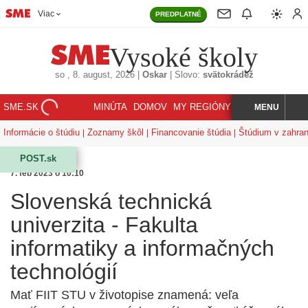
Viac
PREDPLATNÉ
Vysoké školy
so
, 8. august, 2026
|
Oskar
|
Slovo:
svätokrádež
SME.SK
MINÚTA
DOMOV
MY REGIÓNY
KORZÁR
MENU
INDEX
HĽADAJ
Informácie o štúdiu
Zoznamy škôl
Financovanie štúdia
Štúdium v zahran
POST.sk
7. feb 2023 o 10:10
Slovenská technická
univerzita - Fakulta
informatiky a informačných
technológií
Mať FIIT STU v životopise znamená: veľa