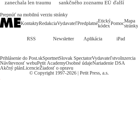
zanechala len traumu
sankčného zoznamu EÚ
ďalší
Prepnúť na mobilnú verziu stránky
Etický
Mapa
Kontakty
Redakcia
Vydavateľ
Predplatné
Pomoc
kódex
stránk
RSS
Newsletter
Aplikácia
iPad
Prihlásenie do Post.sk
Sportnet
Slovak Spectator
Vydavateľstvo
Inzercia
Návštevnosť webu
Petit Academy
Osobné údaje
Nariadenie DSA
Akčný plán
Licencie
Žiadosť o opravu
©
Copyright
1997-2026 | Petit Press, a.s.