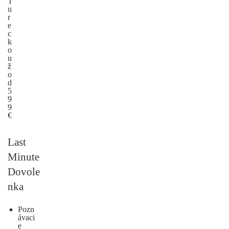
T
u
r
e
c
k
o
u
ž
o
d
5
9
9
€
Last
Minute
Dovole
nka
Pozn
ávaci
e