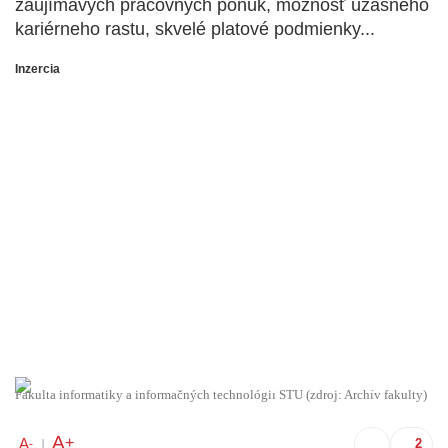
zaujímavých pracovných ponúk, možnosť úžasného
kariérneho rastu, skvelé platové podmienky...
Inzercia
Fakulta informatiky a informačných technológií STU (zdroj: Archív fakulty)
A
+
A
-
|