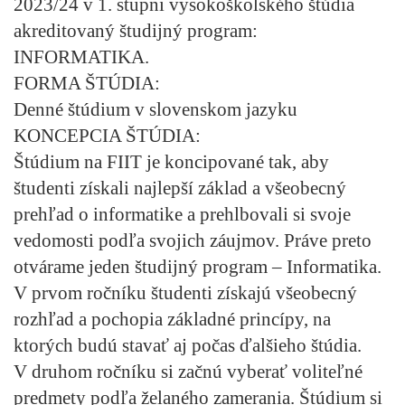
2023/24 v 1. stupni vysokoškolského štúdia
akreditovaný študijný program:
INFORMATIKA.
FORMA ŠTÚDIA:
Denné štúdium v slovenskom jazyku
KONCEPCIA ŠTÚDIA:
Štúdium na FIIT je koncipované tak, aby
študenti získali najlepší základ a všeobecný
prehľad o informatike a prehlbovali si svoje
vedomosti podľa svojich záujmov. Práve preto
otvárame jeden študijný program – Informatika.
V prvom ročníku študenti získajú všeobecný
rozhľad a pochopia základné princípy, na
ktorých budú stavať aj počas ďalšieho štúdia.
V druhom ročníku si začnú vyberať voliteľné
predmety podľa želaného zamerania. Štúdium si