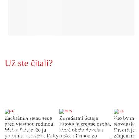
Už ste čítali?
ŽENA
DOMOV
INDEX
Zachránila samu seba
Za radarmi Šutaja
Kto by moh
pred vlastnou rodinou.
Eštoka je zrejme osoba,
slovenské 
Matka ľutuje, že ju
ktorá obchodovala s
Favorit je 
porodila, namiesto lásky
ruskou firmou zo
záujem môž